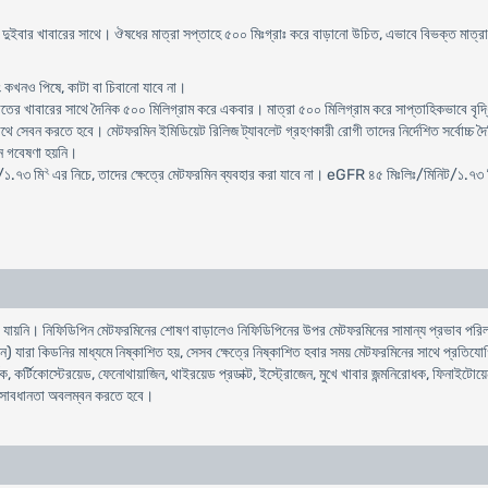
ে দুইবার খাবারের সাথে। ঔষধের মাত্রা সপ্তাহে ৫০০ মিঃগ্রাঃ করে বাড়ানো উচিত, এভাবে বিভক্ত মাত্রায়
 কখনও পিষে, কাটা বা চিবানো যাবে না।
তের খাবারের সাথে দৈনিক ৫০০ মিলিগ্রাম করে একবার। মাত্রা ৫০০ মিলিগ্রাম করে সাপ্তাহিকভাবে বৃদ্ধি ক
 সেবন করতে হবে। মেটফরমিন ইমিডিয়েট রিলিজ ট্যাবলেট গ্রহণকারী রোগী তাদের নির্দেশিত সর্বোচ্চ দৈন
োন গবেষণা হয়নি।
২
/১.৭৩ মি
এর নিচে, তাদের ক্ষেত্রে মেটফরমিন ব্যবহার করা যাবে না। eGFR ৪৫ মিঃলিঃ/মিনিট/১.৭৩ 
া যায়নি। নিফিডিপিন মেটফরমিনের শোষণ বাড়ালেও নিফিডিপিনের উপর মেটফরমিনের সামান্য প্রভাব পরিলক্
) যারা কিডনির মাধ্যমে নিষ্কাশিত হয়, সেসব ক্ষেত্রে নিষ্কাশিত হবার সময় মেটফরমিনের সাথে প্রতিযোগ
 কর্টিকোস্টেরয়েড, ফেনোথায়াজিন, থাইরয়েড প্রডাক্ট, ইস্ট্রোজেন, মুখে খাবার জন্মনিরোধক, ফিনাইটোয
 সাবধানতা অবলম্বন করতে হবে।