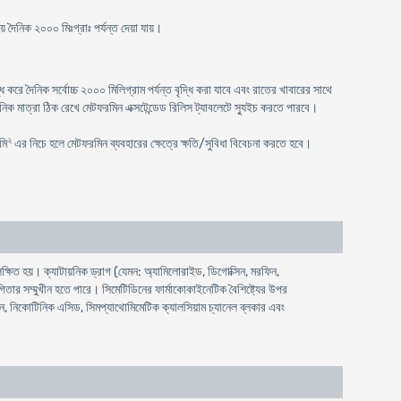
 দৈনিক ২০০০ মিঃগ্রাঃ পর্যন্ত দেয়া যায়।
রে দৈনিক সর্বোচ্চ ২০০০ মিলিগ্রাম পর্যন্ত বৃদ্ধি করা যাবে এবং রাতের খাবারের সাথে
িক মাত্রা ঠিক রেখে মেটফরমিন এক্সটেন্ডেড রিলিস ট্যাবলেটে স্যুইচ করতে পারবে।
২
মি
এর নিচে হলে মেটফরমিন ব্যবহারের ক্ষেত্রে ক্ষতি/সুবিধা বিবেচনা করতে হবে।
ষিত হয়। ক্যাটায়নিক ড্রাগ (যেমন: অ্যামিলোরাইড, ডিগোক্সিন, মরফিন,
িতার সম্মুখীন হতে পারে। সিমেটিডিনের ফার্মাকোকাইনেটিক বৈশিষ্ট্যের উপর
়েন, নিকোটিনিক এসিড, সিমপ্যাথোমিমেটিক ক্যালসিয়াম চ্যানেল ব্লকার এবং