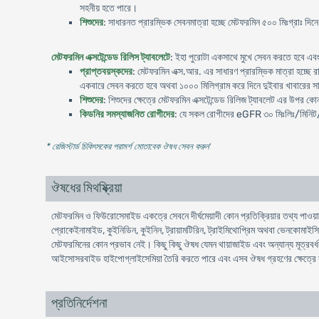
সহনীয় হতে পারে।
শিশুদের
: সাধারনত প্রারম্ভিক সেবনমাত্রা হচ্ছে মেটফরমিন ৫০০ মিঃগ্রাঃ দিন
মেটফরমিন এক্সটেন্ডেড রিলিস ট্যাবলেটে
: ইহা পুরোটা একসাথে মুখে সেবন করতে হবে এবং
প্রাপ্তবয়স্কদের
: মেটফরমিন এক্স.আর. এর সাধারণ প্রারম্ভিক মাত্রা হচ্ছে রা
একবারে সেবন করতে হবে অথবা ১০০০ মিলিগ্রাম করে দিনে দুইবার খাবারের সাথে
শিশুদের
: শিশুদের ক্ষেত্রে মেটফরমিন এক্সটেন্ডেড রিলিজ ট্যাবলেট এর উপর ক
কিডনির সমস্যাজনিত রোগীদের
: যে সকল রোগীদের eGFR ৩০ মিঃলিঃ/মিনিট
* রেজিস্টার্ড চিকিৎসকের পরামর্শ মোতাবেক ঔষধ সেবন করুন
'
ঔষধের মিথষ্ক্রিয়া
মেটফরমিন ও ফিউরোসেমাইড একত্রে সেবনে দীর্ঘমেয়াদী কোন প্রতিক্রিয়ার তথ্য পাওয়
প্রোকেইনামাইড, কুইনিডিন, কুইনিন, ট্রায়ামটিরিন, ট্রাইমিথোপ্রিম অথবা ভেনকোমাইসিন
মেটফরমিনের কোন প্রভাব নেই। কিছু কিছু ঔষধ যেমন থায়াজাইড এবং অন্যান্য মূত্রবর্ধক,
আইসোসরবাইড হাইপোগ্লাইসেমিয়া তৈরি করতে পারে এবং এসব ঔষধ গ্রহণের ক্ষেত্রে
প্রতিনির্দেশনা