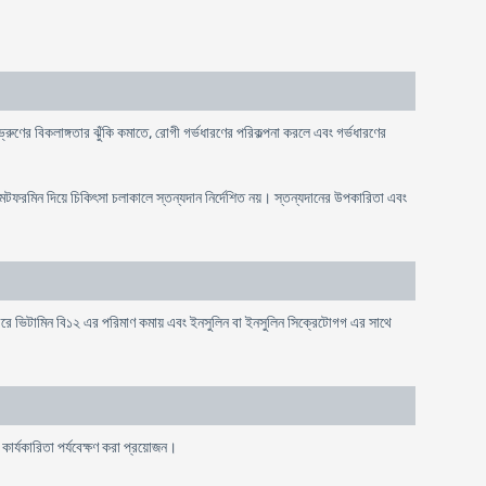
 ভ্রুণের বিকলাঙ্গতার ঝুঁকি কমাতে, রোগী গর্ভধারণের পরিকল্পনা করলে এবং গর্ভধারণের
মেটফরমিন দিয়ে চিকিৎসা চলাকালে স্তন্যদান নির্দেশিত নয়। স্তন্যদানের উপকারিতা এবং
রে ভিটামিন বি১২ এর পরিমাণ কমায় এবং ইনসুলিন বা ইনসুলিন সিক্রেটোগগ এর সাথে
কার্যকারিতা পর্যবেক্ষণ করা প্রয়োজন।