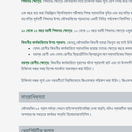
শিশুদের ক্ষেত্রে
: শিশুদের ক্ষেত্রে মেটফরমিন দিয়ে চিকিৎসা শুরুর পূর্বে রোগ নির্নয় ক
এক বছর ধরে করা নিয়ন্ত্রিত ক্লিনিক্যাল পরীক্ষায় শিশুর স্বাভাবিক বৃদ্ধি এবং বয়:সন
বয়:সন্ধি পূর্ববর্তী শিশুদের উপর মেটফরমিনের প্রভাবের একটি নিবিড় পর্যবেক্ষণ নির্দেশিত
১০ থেকে ১২ বছর বয়সী শিশুদের ক্ষেত্রে
: ১০ থেকে ১২ বছর বয়সী শিশুদের ক্ষেত্রে ওষুধ
কিডনীর কার্যকারিতার উপর প্রভাব
: যেহেতু মেটফরমিন কিডনী দ্বারা নিঃসৃত হয় তাই চিকি
যেসব রোগীর কিডনীর কার্যকারিতা স্বাভাবিক রয়েছে তাদের ক্ষেত্রে বছরে কমপক্ষ
বয়স্ক রোগী এবং যেসব রোগীর ক্রিয়েটিনিন ক্লিয়ারেন্স মান স্বাভাবিকের নিম্ন
বয়স্ক রোগীর ক্ষেত্রে
: কিডনীর কার্যকারিতা হ্রাসের ঘটনা প্রায়শই ঘটে এবং তা উপসর্গব
চিকিৎসা শুরুর সময় বিশেষ সতর্কতা অবলম্বন করা উচিত।
চিকিৎসা শুরুর পূর্বে এবং পরবর্তীর্তে নিয়মিতভাবে জিএফআর পরিমাপ করা উচিৎ। জিএফ
মাত্রাধিক্যতা
মেটফরমিন ৮৫ গ্রাম পর্যন্ত সেবনে হাইপোগ্লাইসেমিয়া দেখা যায়নি, যদিও ল্যাকটিক 
অপসারণের সবচেয়ে কার্যকর পদ্ধতি হিমোডায়ালাইসিস।
থেরাপিউটিক ক্লাস