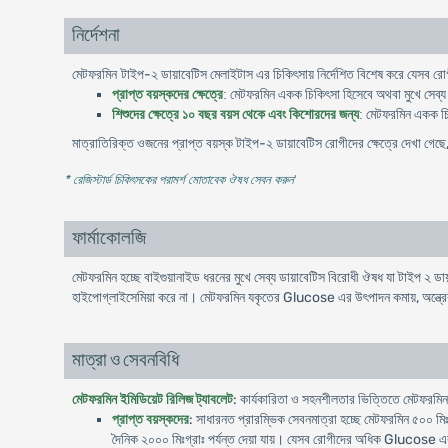
নির্দেশনা
-
মেটফরমিন টাইপ
২
ডায়াবেটিস
মেলাইটাস
এর
চিকিৎসায়
নির্দেশিত
বিশেষ
করে
যেসব
রো
মেটফরমিন
প্রাপ্ত
বয়স্কদের
ক্ষেত্রে
:
একক
চিকিৎসা
হিসেবে
অথবা
মুখে
সেব্য
মেটফরমিন
শিশুদের
ক্ষেত্রে
১০
বছর
বয়স
থেকে
এবং
কিশোরদের
জন্য
:
একক
চ
মাত্রাতিরিক্ত
-
ওজনের
প্রাপ্ত
বয়স্ক
টাইপ
২
ডায়াবেটিস
রোগীদের
ক্ষেত্রে
দেখা
গেছে
* রেজিস্টার্ড চিকিৎসকের পরামর্শ মোতাবেক ঔষধ সেবন করুন
'
ফার্মাকোলজি
মেটফরমিন হচ্ছে বাইগুয়ানাইড ধরনের মুখে সেব্য ডায়াবেটিস বিরোধী ঔষধ যা টাইপ ২ ড
হাইপোগ্লাইসেমিয়া করে না। মেটফরমিন যকৃতের Glucose এর উৎপাদন কমায়, অন্ত্রে
মাত্রা ও সেবনবিধি
মেটফরমিন ইমিডিয়েট রিলিজ ট্যাবলেট
: কার্যকারিতা ও সহনশীলতার ভিত্তিতে মেটফরমিন
প্রাপ্ত বয়স্কদের
: সাধারনত প্রারম্ভিক সেবনমাত্রা হচ্ছে মেটফরমিন ৫০০ মি
দৈনিক ২০০০ মিঃগ্রাঃ পর্যন্ত দেয়া যায়। যেসব রোগীদের অধিক Glucose এর নি