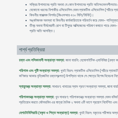
সক্রিয় উপাদানের প্রতি অথবা যে কোন উপাদানের প্রতি অতিসংবেদনশীলতার ক
যেকোনো ধরনের বিপাকীয় এসিডোসিস যেমন ল্যাকটিক এসিডোসিস (শরীরে ল্যাকট
কিডনীর মারাত্মক বিপর্যয় (জিএফআর <৩০ মিলি/মিনিট)।
সঙ্কটজনক অবস্থা যা কিডনীর কার্যকারিতাকে পরিবর্তন করে যেমন- পানিশূন্যত
তীব্র অথবা দীর্ঘমেয়াদী রোগ যা টিস্যুর অক্সিজেনের পরিমাণ কমাতে পারে যেমন- 
প্রতি অতি আসক্তি।
পার্শ্ব প্রতিক্রিয়া
রক্ত এবং লসিকানালী সংক্রান্ত সমস্যা
: জানা যায়নি: হেমোলাইটিক এ্যানিমিয়া (রক্ত ক
পরিপাক এবং পুষ্টি সংক্রান্ত সমস্যা
: খুবই বিরল: ল্যাকটিক এসিডোসিস (শরীরে ল্যাকটেট
কণিকার আকার বৃদ্ধিজনিত রক্তস্বল্পতা) উপস্থিত থাকে সে ক্ষেত্রে বিশেষ বিবেচনা নির্দে
স্নায়ুতন্ত্র সংক্রান্ত সমস্যা
: সাধারণ: খাবারের স্বাদ গ্রহণ সংক্রান্ত সমস্যা, জানা য
পরিপাকতন্ত্র সংক্রান্ত সমস্যা
: খুব সাধারণ: পরিপাকতন্ত্র সংক্রান্ত সমস্যা যেমন বমিবম
প্রতিরোধ করতে মেটফরমিন এর মাত্রা দৈনিক ২ অথবা ৩টি ভাগে প্রয়োগ নির্দেশিত এবং 
হেপাটোবিলিয়ারি (যকৃত ও পিত্ত সংক্রান্ত) সমস্যা
: খুবই বিরল: যকৃতের পরীক্ষায় অস্