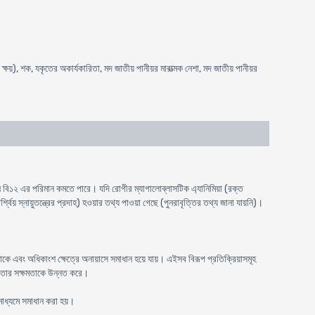
্ষয়), শক, যকৃতের অকার্যকারিতা, মদ জাতীয় পানীয়র মারাত্মক নেশা, মদ জাতীয় পানীয়র
ন বি১২ এর পরিমান কমতে পারে। যদি রোগীর ম্যাগালোব্লাসটিক এ্যানিমিয়া (রক্ত
য় স্নায়ুতন্ত্রের প্রদাহ) হওয়ার তথ্য পাওয়া গেছে (পুনরাবৃত্তির তথ্য জানা যায়নি)।
 থাকে এবং অধিকাংশ ক্ষেত্রে অনায়াসে সমাধান হয়ে যায়। এইসব বিরূপ প্রতিক্রিয়াসমূহ
শীলতার সক্ষমতাকে উন্নত করে।
মাধ্যমে সমাধান করা হয়।