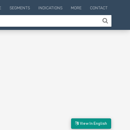
E
SEGMENTS
INDICATIONS
MORE
CONTACT
View In English