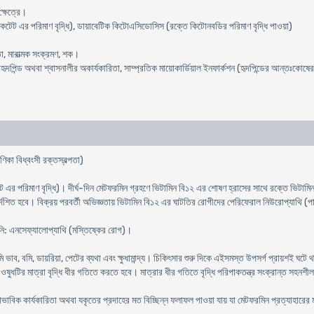
্ষেত্রে।
েট এর পরিমাণ বৃদ্ধি), ডায়াবেটিক কিটোএসিডোসিস (রক্তে কিটোনবডির পরিমাণ বৃদ্ধি পাওয়া)
া, মারাত্মক সংক্রমণ, শক।
হৃদপিন্ড অথবা শ্বাসনালীর অকার্যকারিতা, সাম্প্রতিক মায়োকার্ডিয়াল ইনফার্কশন (হৃদপিন্ডের আন্তঃকোষের ক
ণিকা বিধ্বংসী রক্তস্বল্পতা)
 এর পরিমাণ বৃদ্ধি)। দীর্ঘ-দিন মেটফরমিন গ্রহণে ভিটামিন বি১২ এর শোষণ হ্রাসের সাথে রক্তে ভিটামি
শিত হবে। বিক্রয় পরবর্তী অভিজ্ঞতায় ভিটামিন বি১২ এর ঘাটতির রোগীদের পেরিফেরাল নিউরোপ্যাথি (পার্শ্বি
ায়নি: এনসেফ্যালোপ্যাথি (মস্তিষ্কের রোগ)।
ি ভাব, বমি, ডায়রিয়া, পেটের ব্যথা এবং ক্ষুধামান্দ্য। চিকিৎসার শুরু দিকে এইসমস্ত উপসর্গ প্রায়শই ঘটে
ওষুধটির মাত্রা বৃদ্ধি ধীর গতিতে করতে হবে। মাত্রার ধীর গতিতে বৃদ্ধি পরিপাকতন্ত্র সংক্রান্ত সহন
বাভাবিক কার্যকারিতা অথবা যকৃতের প্রদাহের মত বিচ্ছিন্ন ফলাফল পাওয়া যায় যা মেটফরমিন প্রত্যাহারের 