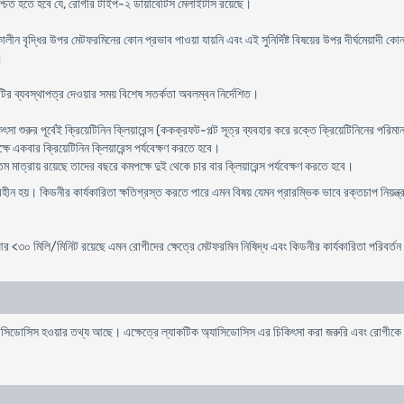
রে নিশ্চিত হতে হবে যে, রোগীর টাইপ-২ ডায়াবেটিস মেলাইটাস রয়েছে।
্ধি কালীন বৃদ্ধির উপর মেটফরমিনের কোন প্রভাব পাওয়া যায়নি এবং এই সুনির্দিষ্ট বিষয়ের উপর দীর্ঘমেয়
।
টির ব্যবস্থাপত্র দেওয়ার সময় বিশেষ সতর্কতা অবলম্বন নির্দেশিত।
ৎসা শুরুর পূর্বেই ক্রিয়েটিনিন ক্লিয়ারেন্স (ককক্রফট-গল্ট সূত্র ব্যবহার করে রক্তে ক্রিয়েটিনিনের পরি
ে একবার ক্রিয়েটিনিন ক্লিয়ারেন্স পর্যবেক্ষণ করতে হবে।
তম মাত্রায় রয়েছে তাদের বছরে কমপক্ষে দুই থেকে চার বার ক্লিয়ারেন্স পর্যবেক্ষণ করতে হবে।
িহীন হয়। কিডনীর কার্যকারিতা ক্ষতিগ্রস্ত করতে পারে এমন বিষয় যেমন প্রারম্ভিক ভাবে রক্তচাপ নিয়ন্ত্
আর <৩০ মিলি/মিনিট রয়েছে এমন রোগীদের ক্ষেত্রে মেটফরমিন নিষিদ্ধ এবং কিডনীর কার্যকারিতা পরিবর্
অ্যাসিডোসিস হওয়ার তথ্য আছে। এক্ষেত্রে ল্যাকটিক অ্যাসিডোসিস এর চিকিৎসা করা জরুরি এবং রোগীক