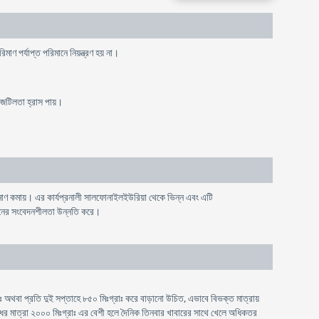
রিমাণ
পর্যাপ্ত
পরিমানে
নিয়ন্ত্রণ
হয়
না
।
জটিলতা
হ্রাস
পায়
।
িমাণ কমায়। এর কার্যপ্রনালী সালফোনাইলইউরিয়া থেকে ভিন্ন এবং এটি
িনের সংবেদনশীলতা উন্নতি করে।
াঃ অথবা প্রতি দুই সপ্তাহে ৮৫০ মিঃগ্রাঃ করে বাড়ানো উচিত, এভাবে বিভক্ত মাত্রায়
ঔষধের মাত্রা ২০০০ মিঃগ্রাঃ এর বেশী হলে দৈনিক তিনবার খাবারের সাথে খেলে অধিকতর