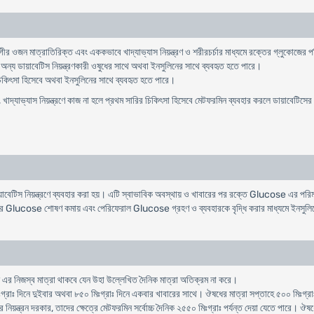
গীর
ওজন
মাত্রাতিরিক্ত
এবং
এককভাবে
খাদ্যাভ্যাস
নিয়ন্ত্রণ
ও
শরীরচর্চার
মাধ্যমে
রক্তের
গ্লুকোজের
প
অন্য
ডায়াবেটিস
নিয়ন্ত্রণকারী
ওষুধের
সাথে
অথবা
ইনসুলিনের
সাথে
ব্যবহৃত
হতে
পারে
।
িকিৎসা
হিসেবে
অথবা
ইনসুলিনের
সাথে
ব্যবহৃত
হতে
পারে
।
,
খাদ্যাভ্যাস
নিয়ন্ত্রণে
কাজ
না
হলে
প্রথম
সারির
চিকিৎসা
হিসেবে
মেটফরমিন
ব্যবহার
করলে
ডায়াবেটিসের
ায়াবেটিস নিয়ন্ত্রণে ব্যবহার করা হয়। এটি স্বাভাবিক অবস্থায় ও খাবারের পর রক্তে Glucose এর পর
র Glucose শোষণ কমায় এবং পেরিফেরাল Glucose গ্রহণ ও ব্যবহারকে বৃদ্ধি করার মাধ্যমে ইনসুল
 এর নিজস্ব মাত্রা থাকবে যেন উহা উল্লে­খিত দৈনিক মাত্রা অতিক্রম না করে।
ঃগ্রাঃ দিনে দুইবার অথবা ৮৫০ মিঃগ্রাঃ দিনে একবার খাবারের সাথে। ঔষধের মাত্রা সপ্তাহে ৫০০ মিঃগ্র
য়ন্ত্রন দরকার, তাদের ক্ষেত্রে মেটফরমিন সর্বোচ্চ দৈনিক ২৫৫০ মিঃগ্রাঃ পর্যন্ত দেয়া যেতে পারে। 