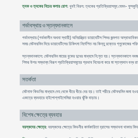
ত্বক ও ত্বকের নিচের কলার রোগ
: খুবই বিরল: ত্বকের প্রতিক্রিয়াসমূহ যেমন- ফুসকুড়ি
গর্ভাবস্থায় ও স্তন্যদানকালে
গর্ভাবস্থায় (গর্ভকালীন অথবা স্থায়ী) অনিয়ন্ত্রিত ডায়াবেটিস শিশুর জন্মগত অস্বাভা
সময় মেটফরমিন দিয়ে ডায়াবেটিসের চিকিৎসা নির্দেশিত নয় কিন্তু রক্তের গ্লুকোজের 
স্তন্যদানকালে: মেটফরমিন মায়ের বুকের দুধের মাধ্যমে নি:সৃত হয়। স্তন্যদানকালে নব
শিশুর উপর সম্ভাব্য বিরূপ প্রতিক্রিয়াসমূহের প্রভাব বিবেচনা করে মা স্তন্যদান বন্ধ
সতর্কতা
মেটনাফ কিডনির মাধ্যমে দেহ থেকে ধীরে ধীরে বের হয়। তাই শরীরে মেটফরমিন জমা হও
একত্রে ব্যবহারে হাইপোগ্লাইসেমিয়া হওয়ার ঝুঁকি বাড়ায়।
বিশেষ ক্ষেত্রে ব্যবহার
বয়স্কদের ক্ষেত্রে
: বয়স্কদের ক্ষেত্রে কিডনীর কার্যকারিতা হ্রাসের সম্ভাবনা থাকায় 