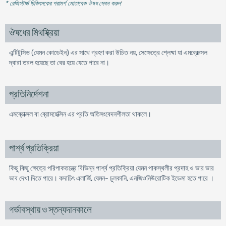
* রেজিস্টার্ড চিকিৎসকের পরামর্শ মোতাবেক ঔষধ সেবন করুন
'
ঔষধের মিথষ্ক্রিয়া
এন্টিটুসিভ (যেমন কোডেইন) এর সাথে গ্রহণ করা উচিত নয়, সেক্ষেত্রে শ্লেষ্মা যা এমব্রোক্সল
দ্বারা তরল হয়েছে তা বের হয়ে যেতে পারে না।
প্রতিনির্দেশনা
এমব্রোক্সল বা ব্রোমহেক্সিন এর প্রতি অতিসংবেদনশীলতা থাকলে।
পার্শ্ব প্রতিক্রিয়া
কিছু কিছু ক্ষেত্রে পরিপাকতন্ত্রে বিভিন্ন পার্শ্ব প্রতিক্রিয়া যেমন পাকস্থলীর প্রদাহ ও ভার ভার
ভাব দেখা দিতে পারে। কদাচিৎ এলার্জি, যেমন- চুলকানি, এনজিওনিউরোটিক ইডেমা হতে পারে ।
গর্ভাবস্থায় ও স্তন্যদানকালে