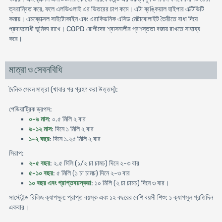
ত্বরান্বিত করে, ফলে এলভিওলাই এর ভিতরের চাপ কমে। এটা ব্রঙ্কিয়াল হাইপার এক্টিভিটি
কমায়। এমব্রোক্সল সাইটোকাইন এবং এরাকিডনিক এসিড মেটাবোলাইট তৈরীতে বাধা দিয়ে
প্রদাহরোধী ভূমিকা রাখে। COPD রোগীদের শ্বাসনালীর প্রশস্ততা বজায় রাখতে সাহায্য
করে।
মাত্রা ও সেবনবিধি
দৈনিক সেবন মাত্রা (খাবার পর গ্রহণ করা উত্তম):
পেডিয়াট্রিক ড্রপস:
০-৬ মাস
: ০.৫ মিলি ২ বার
৬-১২ মাস
: দিনে ১ মিলি ২ বার
১-২ বছর
: দিনে ১.২৫ মিলি ২ বার
সিরাপ:
২-৫ বছর
: ২.৫ মিলি (১/২ চা চামচ) দিনে ২-৩ বার
৫-১০ বছর
: ৫ মিলি (১ চা চামচ) দিনে ২-৩ বার
১০ বছর এবং প্রাপ্তবয়স্করা
: ১০ মিলি (২ চা চামচ) দিনে ৩ বার।
সাস্টেইন্ড রিলিজ ক্যাপসুল: প্রাপ্ত বয়স্ক এবং ১২ বছরের বেশি বয়সী শিশু: ১ ক্যাপসুল প্রতিদিন
একবার।