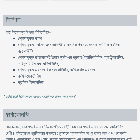
নির্দেশনা
ইহা নিম্নোক্ত উপসর্গে নির্দেশিত-
শ্লেষ্মাযুক্ত কাশি
শ্লেষ্মাযুক্ত শ্বাসতন্ত্রের একিউট ও ক্রনিক প্রদাহ যেমন একিউট ও ক্রনিক
ব্রঙ্কাইটিস
শ্লেষ্মাযুক্ত রাইনোফেরিঞ্জিয়াল ট্রাক্ট এর প্রদাহ (ল্যারিজাইটিস, ফ্যারিন্জাইটিস,
সাইনুসাইটিস এবং রাইনাইটিস)
শ্লেষ্মাযুক্ত এ্যাজমাটিক ব্রঙ্কাইটিস, ব্রঙ্কিয়াল এ্যাজমা
ব্ৰঙ্কিয়েকটেসিস
ক্রনিক নিউমোনিয়া
* রেজিস্টার্ড চিকিৎসকের পরামর্শ মোতাবেক ঔষধ সেবন করুন
'
ফার্মাকোলজি
এমব্রোক্সল, ব্রোমহেক্সিনের সক্রিয় মেটাবোলাইট এবং ব্রোমহেক্সিনের চেয়ে এর কার্যকারিতা
বেশী। হাইড্রেশন প্রক্রিয়ার মাধ্যমে শ্লেষ্মাকে শ্বাসনালীর মধ্যে তরল করে এবং শ্বাসকষ্ট
কমায়। এমব্রোক্সল এলভিওলার কোষের সারফেকটেন্ট এর গুরুত্বপূর্ণ উপাদান ফসফোলিপিড তৈরী