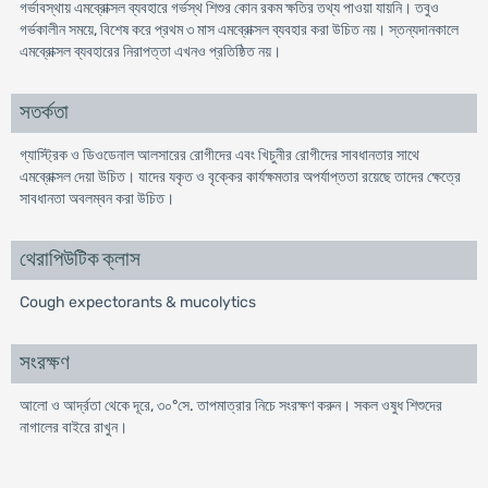
গর্ভাবস্থায় এমব্রোক্সল ব্যবহারে গর্ভস্থ শিশুর কোন রকম ক্ষতির তথ্য পাওয়া যায়নি। তবুও
গর্ভকালীন সময়ে, বিশেষ করে প্রথম ৩ মাস এমব্রোক্সল ব্যবহার করা উচিত নয়। স্তন্যদানকালে
এমব্রোক্সল ব্যবহারের নিরাপত্তা এখনও প্রতিষ্ঠিত নয়।
সতর্কতা
গ্যাস্ট্রিক ও ডিওডেনাল আলসারের রোগীদের এবং খিচুনীর রোগীদের সাবধানতার সাথে
এমব্রোক্সল দেয়া উচিত। যাদের যকৃত ও বৃক্কের কার্যক্ষমতার অপর্যাপ্ততা রয়েছে তাদের ক্ষেত্রে
সাবধানতা অবলম্বন করা উচিত।
থেরাপিউটিক ক্লাস
Cough expectorants & mucolytics
সংরক্ষণ
আলো ও আর্দ্রতা থেকে দূরে, ৩০°সে. তাপমাত্রার নিচে সংরক্ষণ করুন। সকল ওষুধ শিশুদের
নাগালের বাইরে রাখুন।