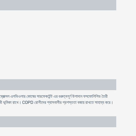
। এমব্রোক্সল এলভিওলার কোষের সারফেকটেন্ট এর গুরুত্বপূর্ণ উপাদান ফসফোলিপিড তৈরী
োধী ভূমিকা রাখে। COPD রোগীদের শ্বাসনালীর প্রশস্ততা বজায় রাখতে সাহায্য করে।