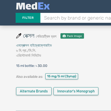
FILTER
নেক্সল
পেডিয়েট্রিক ড্রপ
Pack Image
এমব্রোক্সল হাইড্রোক্লোরাইড
৬ মি.গ্রা./মি.লি.
এরিস্টোফার্মা লিমিটেড
15 ml bottle:
৳ 30.00
15 mg/5 ml
(Syrup)
Also available as:
Alternate Brands
Innovator's Monograph