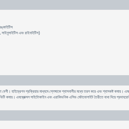
্রঙ্কাইটিস
ইটিস, সাইনুসাইটিস এবং রাইনাইটিস)
রিতা বেশী। হাইড্রেশন প্রক্রিয়ার মাধ্যমে শ্লেষ্মাকে শ্বাসনালীর মধ্যে তরল করে এবং শ্বাসকষ্ট কমায়
িভিটি কমায়। এমব্রোক্সল সাইটোকাইন এবং এরাকিডনিক এসিড মেটাবোলাইট তৈরীতে বাধা দিয়ে প্রদাহর