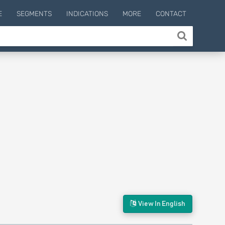
E
SEGMENTS
INDICATIONS
MORE
CONTACT
View In English