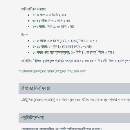
পেডিয়াট্রিক ড্রপস:
০-৬ মাস
: ০.৫ মিলি ২ বার
৬-১২ মাস
: দিনে ১ মিলি ২ বার
১-২ বছর
: দিনে ১.২৫ মিলি ২ বার
সিরাপ:
২-৫ বছর
: ২.৫ মিলি (১/২ চা চামচ) দিনে ২-৩ বার
৫-১০ বছর
: ৫ মিলি (১ চা চামচ) দিনে ২-৩ বার
১০ বছর এবং প্রাপ্তবয়স্করা
: ১০ মিলি (২ চা চামচ) দিনে ৩ বার।
সাস্টেইন্ড রিলিজ ক্যাপসুল: প্রাপ্ত বয়স্ক এবং ১২ বছরের বেশি বয়সী শিশু: ১ ক্যাপসু
* রেজিস্টার্ড চিকিৎসকের পরামর্শ মোতাবেক ঔষধ সেবন করুন
'
ঔষধের মিথষ্ক্রিয়া
এন্টিটুসিভ (যেমন কোডেইন) এর সাথে গ্রহণ করা উচিত নয়, সেক্ষেত্রে শ্লেষ্মা যা এমব্রো
প্রতিনির্দেশনা
এমব্রোক্সল বা ব্রোমহেক্সিন এর প্রতি অতিসংবেদনশীলতা থাকলে।