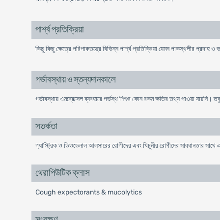
পার্শ্ব প্রতিক্রিয়া
কিছু কিছু ক্ষেত্রে পরিপাকতন্ত্রে বিভিন্ন পার্শ্ব প্রতিক্রিয়া যেমন পাকস্থলীর প্র
গর্ভাবস্থায় ও স্তন্যদানকালে
গর্ভাবস্থায় এমব্রোক্সল ব্যবহারে গর্ভস্থ শিশুর কোন রকম ক্ষতির তথ্য পাওয়া যায়নি।
সতর্কতা
গ্যাস্ট্রিক ও ডিওডেনাল আলসারের রোগীদের এবং খিচুনীর রোগীদের সাবধানতার সাথে এমব্
থেরাপিউটিক ক্লাস
Cough expectorants & mucolytics
সংরক্ষণ