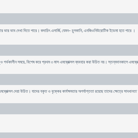
দাহ ও ভার ভার ভাব দেখা দিতে পারে। কদাচিৎ এলার্জি, যেমন- চুলকানি, এনজিওনিউরোটিক ইডেমা হতে পারে ।
 তবুও গর্ভকালীন সময়ে, বিশেষ করে প্রথম ৩ মাস এমব্রোক্সল ব্যবহার করা উচিত নয়। স্তন্যদানকালে এমব্র
রোক্সল দেয়া উচিত। যাদের যকৃত ও বৃক্কের কার্যক্ষমতার অপর্যাপ্ততা রয়েছে তাদের ক্ষেত্রে সাবধান