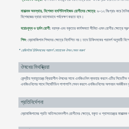
মারাত্মক অবস্থায়, বিশেষত হসপিটালাইজড রোগীদের ক্ষেত্রে
: ৬-১২ মিঃগ্রাঃ করে দৈন
বিশেষজ্ঞের দ্বারা ভালোভাবে পর্যবেক্ষণ করতে হবে।
বয়োঃবৃদ্ধ ও দুর্বল রোগী
: বয়স্ক এবং যকৃতের কার্যক্ষমতা সীমিত এমন রোগীর ক্ষেত্রে স্
শিশু
: ব্রোমাজিপাম শিশুদের ক্ষেত্রে নির্দেশিত নয়। তবে চিকিৎসকের পরামর্শ অনুযায়
* রেজিস্টার্ড চিকিৎসকের পরামর্শ মোতাবেক ঔষধ সেবন করুন
'
ঔষধের মিথষ্ক্রিয়া
কেন্দ্রীয় স্নায়ুতন্ত্রে ক্রিয়াশীল ঔষধের সাথে এনজিওনিল ব্যবহার করলে এটির সিডেটিভ কার
এনজিওনিলের সাথে সিমেটিডিন পাশাপাশি সেবন করলে এনজিওনিলের অপনয়ন অর্ধজীবন বৃ
প্রতিনির্দেশনা
ব্রোমাজিপামের প্রতি অতিসংবেদনশীল রোগীদের ক্ষেত্রে, যকৃত ও শ্বাসতন্ত্রের মারাত্মক ক