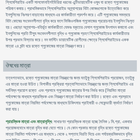
গ্লিমেপিরাইড একটি সালফোনাইলইউরিয়া ধরনের এন্টিডায়াবেটিক ওষুধ যা রক্তে গ্লুকোজের
পরিমাণ কমায়। প্রাথমিকভাবে গ্লিমেপিরাইড অগ্ন্যাশয়ের বিটা কোষগুলোকে উত্তেজিত করে
ইনসুলিনের নিঃসরণ বাড়ানোর মাধ্যমে এর কার্যকারীতা প্রদর্শন করে। এটি গ্লুকোজের সমন্বয়ে
বিটা কোষের সংবেদনশীলতা বৃদ্ধি করে ফলে ফিজিওলজিক গ্লুকোজের প্ররোচনায় ইনসুলিন নিঃসৃত
হয়। এছাড়া অগ্ন্যাশয়-বহির্ভূত কার্যকারীতা যেমনঃ যকৃতের বেসাল গ্লুকোজ উৎপাদন কমানো এবং
ইনসুলিনের প্রতি টিস্যু সংবেদনশীলতা বৃদ্ধি ও গ্লুকোজ গ্রহণ গ্লিমেপিরাইডের কার্যকারীতার
উপর প্রভাব বিস্তার করে। নন ফাস্টিং ডায়াবেটিক রোগীদের ক্ষেত্রে গ্লিমেপিরাইডের একক
মাত্রা ২৪ ঘন্টা ধরে রক্তে গ্লুকোজের মাত্রা নিয়ন্ত্রণ করে।
ঔষধের মাত্রা
তত্বগতভাবে, রক্তে গ্লুকোজের মাত্রা নিয়ন্ত্রণের জন্য যতটুকু গ্লিমেপিরাইড প্রয়োজন, ততটুকু
এর মাত্রা হওয়া উচিত। বিপাকীয় প্রক্রিয়া প্রত্যাশিতভাবে নিয়ন্ত্রণের জন্য গ্লিমেপিরাইড এর
সর্বনিম্ন প্রয়োগ রক্তে এবং প্রসাবে গ্লুকোজের মাত্রার উপর নির্ভর করে (নিয়মিত মাত্রা
পর্যবেক্ষণের মাধ্যমে প্রারম্ভিক এবং নিয়ন্ত্রণ মাত্রা নির্ধারণ করা উচিত। রক্তে এবং প্রস্রাবে
গ্লুকোজের মাত্রা নিয়মিত পর্যবেক্ষণের মাধ্যমে চিকিৎসার প্রাইমারী ও সেকেন্ডারী ব্যর্থতা নির্ধারণ
করা যায়।
প্রারম্ভিক মাত্রা এবং মাত্রাবৃদ্ধি
: সাধারণত প্রারম্ভিক মাত্রা হচ্ছে দৈনিক ১ মি.গ্রা. একবার
প্রয়োজনবোধে মাত্রা বৃদ্ধি করা যেতে পারে। যে কোন প্রকার মাত্রা বৃদ্ধি রক্তে গ্লুকোজের
মাত্রা নিয়মিত পর্যবেক্ষণ এর মাধ্যমে ১ থেকে ২ সপ্তাহ বিরতি দিয়ে এবং পর্যায়ক্রমিকভাবে বৃদ্ধি