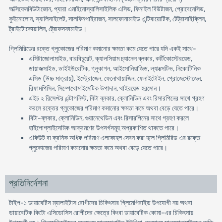
অক্সিফেনবিউটাজোন, প্যারা এমাইনোস্যালিসাইলিক এসিড, ফিনাইল বিউটাজন, প্রোবেনেসিড,
কুইনোলোন, স্যালিসাইলেট, সালফিনপাইরাজন, সালফোনামাইড এন্টিবায়োটিক, টেট্রাসাইক্লিন,
ট্রাইটোকোয়ালিন, ট্রোফসফামাইড।
গ্লিমিরিডের রক্তে গ্লুকোজের পরিমাণ কমানোর ক্ষমতা কমে যেতে পারে যদি একই সাথে-
এসিটাজোলামাইড, বারবিচূরেট, ক্যালসিয়াম চ্যানেল ব্লকার, কর্টিকোস্টেরয়েড,
ডায়াজক্সাইড, ডাইইউরেটিক, গ্লুকাগন, আইসোনিয়াজিড, ল্যাক্সেটিভ, নিকোটিনিক
এসিড (উচ্চ মাত্রায়), ইস্ট্রোজেন, ফেনোথায়াজিন, ফেনাইটোইন, প্রোজেস্টোজেন,
রিফামপিসিন, সিম্পেথোমাইমেটিক উপাদান, থাইরয়েড হরমোন।
এইচ ২ রিসেপ্টর এন্টাগনিস্ট, বিটা ব্লকার, ক্লোনিডিন এবং রিসারপিনের সাথে গ্রহণ
করলে রক্তের গ্লুকোজের পরিমাণ কমানোর ক্ষমতা কমে অথবা বেড়ে যেতে পারে।
বিটা-ব্লকার, ক্লোনিডিন, গুয়ানেথেডিন এবং রিসারপিনের সাথে গ্রহণ করলে
হাইপোগ্লাইসেমিক আক্রমণের উপসর্গসমূহ অপ্রকাশিত থাকতে পারে।
একিউট বা ক্রনিক অধিক পরিমাণ এলকোহল সেবন করা হলে গ্লিমিরিড এর রক্তে
গ্লুকোজের পরিমাণ কমানোর ক্ষমতা কমে অথবা বেড়ে যেতে পারে।
প্রতিনির্দেশনা
টাইপ-১ ডায়াবেটিস ম্যালাইটাস রোগীদের চিকিৎসার গ্লিমেপিরাইড উপযোগী নয় অথবা
ডায়াবেটিক কিটো এসিডোসিস রোগীদের ক্ষেত্রে কিংবা ডায়াবেটিক কোমা-এর চিকিৎসায়