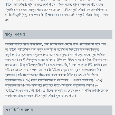
হাইপোগ্লাইসেমিয়ার ঝুঁকি সবচেয়ে বেশী থাকে। যদি এ ধরনের ঝুঁকির সম্ভাবনা থাকে, তবে
গ্লিমিরিড এর মাত্রা সমন্বয় প্রয়োজনে করতে হবে। হাইপোগ্লাইসেমিয়া হলে তাৎক্ষণিকভাবে
কার্বোহাইড্রেট (গ্লুকোেজ অথবা চিনি) গ্রহণ করার মাধ্যমে হাইপোগ্লাইসেমিয়া নিয়ন্ত্রণে আনা
যায়।
মাত্রাধিক্যতা
সালফোনাইলইউরিয়ার মাত্রাধিক্য, যেমন গ্লিমিরিডের ক্ষেত্রে হাইপোগ্লাইসেমিয়া হতে পারে।
মৃদু হাইপোগ্লাইসেমিক লক্ষণ সমুহে সংজ্ঞাহীন না হলে কিংবা নিউরোলজিক সমস্যাসমূহের
অনুপস্থিতিতে মুখে দ্রুত গ্লুকোজ দিতে হবে এবং ওষুধের কিংবা খাদ্যের মাত্রা পুনঃনির্ধারিত
করতে হবে। রোগী বিপদমুক্ত হয়েছে এ বিষয়ে চিকিৎসক নিশ্চিত না হওয়া পর্যন্ত তীক্ষ্ণ পর্যবেক্ষণে
রাখতে হবে। তীব্র হাইপোগ্লাইসেমিয়ার সাথে কোমা, খিঁচুনি অথবা অন্যান্য নিউরোলজিক্যাল
ক্ষতি কখনও কখনও হতে পারে, তবে জরুরী চিকিৎসার প্রয়োজনে দ্রুত হাসপাতালে ভর্তির
প্রয়োজন। যদি হাইপোগ্লাইসেমিক কোমা ধারণা করা বা নির্নীত হয় তবে রোগীর শিরায়
গ্লুকোজের ঘন (৫০%) দ্রবণ দ্রুত ইনজেকশন করতে হবে। এরপরেই আরো লঘু (১০%)
গ্লুকোজের দ্রবণ এমন একটি হারে দিতে হবে যাতে এটি রক্তে গ্লুকোজের পরিমাণ ১০০
মি.গ্রা./ডি.এল. এর বেশী রাখে। রোগীদের অবশ্যই ২৪ থেকে ৪৮ ঘণ্টা পর্যবেক্ষণে রাখতে হবে,
কারণ সেরে যাওয়ার পরেও হাইপোগ্লাইসেমিয়া পুনরায় হতে পারে।
থেরাপিউটিক ক্লাস