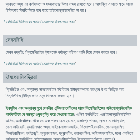
ব্যবহৃত ওষুধ এর কর্মক্ষমতা ও সময়কালের উপর লক্ষ্য রাখতে হবে। আসক্তি এড়াতে মাঝে মাঝে
চিকিৎসার বিরতি দিতে হবে যাতে হাইপোগ্লাইসেমিয়া না হয়।
* রেজিস্টার্ড চিকিৎসকের পরামর্শ মোতাবেক ঔষধ সেবন করুন
'
সেবনবিধি
সেবন পদ্ধতি: গ্লিমেপিরাইড ট্যাবলেট পর্যাপ্ত পরিমাণ পানি দিয়ে সেবন করতে হবে।
* রেজিস্টার্ড চিকিৎসকের পরামর্শ মোতাবেক ঔষধ সেবন করুন
'
ঔষধের মিথষ্ক্রিয়া
গ্লিমিরিড এবং অন্যান্য সালফোনাইল ইউরিয়ার ইন্টার‍্যাকশনের তথ্যের উপর ভিত্তি করে
নিম্নলিখিত ইন্টার‍্যাকশন সমূহ বিবেচনা করতে হবে।
ইনসুলিন এবং অন্যান্য মুখে সেবনীয় এন্টিডায়াবেটিকের সাথে সিমেপিরাইজের হাইপোগ্লাইসেমিক
কার্যকারীতা যে সমস্ত ওষুধ বৃদ্ধি করে সেগুলো হচ্ছে
: এসিই ইনহিবিটর, এমাইনোস্যালিসাইলিক
এসিড, এনাবোলিক স্টেরয়েড এবং পরুষ সেক্স হরমোন, এজাপ্রোপাজন, ক্লোরামফেনিক্যাল,
ক্লোফাইব্রেট, কুমারিনজাত ওষুধ, সাইক্লোফসফমাইড, ডিসোপাইরামাইড, ফেনফ্লুরামিন,
ফিনাইরামিডল, ফাইব্রেট, ফ্লুকোনাজল, ফ্লুক্সেটিন, গুয়ানথেডিন, আইফসফামাইড, মনো এমাইনো
অক্সিডেজ ইনহিবিটর, মাইকোনাজল, অক্সপেন্টিফাইলিন (উচ্চমাত্রায় শিরায় প্রয়োগ)