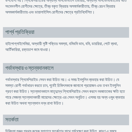
উপযোগী নয়। গ্লিমেপিরাইডের অন্যান্য সালফোনাইল ইউরিয়া, অন্যান্য সালফোনামাইডের অতি
সংবেদনশীল রোগীদের ক্ষেত্রে, তীব্র যকৃত ক্রিয়ার অসমার্যকারীতায়, তীব্র রেচন ক্রিয়ার
অসমকার্যকারীতায় এবং ডায়ালাইসিস রোগীদের ক্ষেত্রে প্রতিনির্দেশিত।
পার্শ্ব প্রতিক্রিয়া
হাইপোগ্লাইসেমিয়া, অস্থায়ী সৃষ্টি শক্তির সমস্যা, বমিবমি ভাব, বমি, ডায়রিয়া, পেটে ব্যথা,
আর্টিকারিয়া, রক্তচাপ কমে যাওয়া।
গর্ভাবস্থায় ও স্তন্যদানকালে
গর্ভাবস্থার গ্লিমেপিরাইড সেবন করা উচিত নয়। এ সময় ইনসুলিন ব্যবহার করা উচিত। যে
সমস্ত রোগী গর্ভাধারন করতে চান, পূর্বেই চিকিৎসককে জানানো প্রয়োজন এবং তখন ইনসুলিন
গ্রহণ করা উচিত। স্তন্যদানকালে মাতৃদুদ্ধে গ্লিমেপিরাইড সেবন করলে নবজাতকের ক্ষতি হতে
পারে সেজন্য স্তন্যদানকারী মায়েদের ক্ষেত্রে এর সেবন অনুচিত। এসময় হয় অন্য ওষুধ ব্যবহার
করা উচিত অথবা স্তন্যদান বন্ধ রাখা উচিত।
সতর্কতা
চিকিৎসা শুরুর প্রথম কয়েক সপ্তাহে সতর্কতার সাথে পর্যবেক্ষণ করা উচিত, কারণ এ সময়ে