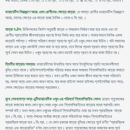
করা উচিত, যেমনঃ ১ মি.গ্রা.→২ মি.গ্রা. →৩ মি.গ্রা. → 8 মি.গ্রা. → ৬ মি.গ্রা. এভাবে।
ডায়াবেটিস নিয়ন্ত্রণে আছে এমন রোগীদের ক্ষেত্রে মাত্রা
: যে সমস্ত রোগীর ডায়াবেটিস নিয়ন্ত্রণে
আছে, তাদের ক্ষেত্রে এর মাত্রা হচ্ছে দৈনিক ১ থেকে ৪ মি.গ্রা.।
মাত্রা বণ্টন
: চিকিৎসকের নির্দেশ অনুযায়ী মাত্রা ও সময়কাল নির্ধারণ করা হয়ে থাকে এবং তা
রোগীর প্রাত্যহিক জীবনযাত্রার ধরণের উপর নির্ভর করে হয়ে থাকে। সাধারণভাবে দৈনিক একক
মাত্রাই পর্যাপ্ত। পর্যাপ্ত পরিমাণ নাস্তা গ্রহণের পূর্বে এই ওষুধ সেবন করা উচিত। যদি সকালের
নাস্তা এবং ওষুধ কোনটাই সেবন করা না হয়ে থাকে, তবে দিনের প্রথম প্রধান খাদ্য গ্রহণের ঠিক
পূর্বে সেবন করা উচিত। ওষুধ গ্রহণের পর কোন ভাবেই খাদ্য গ্রহণ না করে থাকা উচিত নয়।
দ্বিতীয় মাত্রার সমন্বয়
: ডায়াবেটিসের উন্নতির সাথে সাথে ইনসুলিনের প্রতি সংবেদনশীলতা
বৃদ্ধি পেতে থাকে। হাইপোগ্লাইসেমিয়া পরিহার করার জন্য সময়মত গ্লিমেপিরাইড মাত্রা কমাতে
অথবা চিকিৎসা বন্ধ করতে হতে পারে। যখন রোগীর ওজন অথবা জীবন ধারণের পন্থা পরিবর্তন
হয়, অথবা অন্য এমন কোন কারণ থাকে, যার জন্য হাইপো অথবা হাইপার গ্লাইসেমিয়া হতে পারে,
সেসব ক্ষেত্রেও মাত্রার সমন্বয় প্রয়োজন।
মুখে সেবনযোগ্য অন্য এন্টিডায়াবেটিক ওষুধ এর পরিবর্তে গ্লিমেপিরাইড সেবন
: রক্তে গ্লুকোজের
মাত্রা কমানোর জন্য কোন মুখে সেব্য ওষুধ এবং গ্লিমেপিরাইডের মাত্রার মধ্যে সরাসরি কোন
সম্পর্ক নাই। যখন অন্য কোন ওষুধের পরিবর্তে গ্লিমেপিরাইড দেয়া হয় তখন প্রারম্ভিক মাত্রা
হবে ১ মি.গ্রা.। অন্য ঔষধের সর্বোচ্চ মাত্রা থেকে পরিবর্তনের সময়ও গ্লিমেপিরাইডের
প্রারম্বিক মাত্রা হবে ১ মি.গ্রা.। যে কোন রকমের মাত্রা বৃদ্ধির ক্ষেত্রে পূর্বে বর্ণিত "প্রারম্ভিক
মাত্রা এবং মাত্রাবৃদ্ধি" বর্ণনা মেনে চলতে হবে। রক্তে গ্লুকোজের মাত্রা কমানোর জন্য পূর্বে