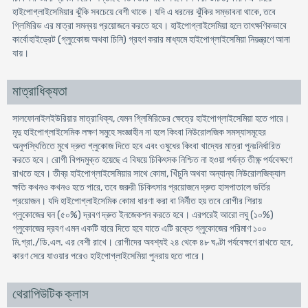
হাইপোগ্লাইসেমিয়ার ঝুঁকি সবচেয়ে বেশী থাকে। যদি এ ধরনের ঝুঁকির সম্ভাবনা থাকে, তবে
গ্লিমিরিড এর মাত্রা সমন্বয় প্রয়োজনে করতে হবে। হাইপোগ্লাইসেমিয়া হলে তাৎক্ষণিকভাবে
কার্বোহাইড্রেট (গ্লুকোেজ অথবা চিনি) গ্রহণ করার মাধ্যমে হাইপোগ্লাইসেমিয়া নিয়ন্ত্রণে আনা
যায়।
মাত্রাধিক্যতা
সালফোনাইলইউরিয়ার মাত্রাধিক্য, যেমন গ্লিমিরিডের ক্ষেত্রে হাইপোগ্লাইসেমিয়া হতে পারে।
মৃদু হাইপোগ্লাইসেমিক লক্ষণ সমুহে সংজ্ঞাহীন না হলে কিংবা নিউরোলজিক সমস্যাসমূহের
অনুপস্থিতিতে মুখে দ্রুত গ্লুকোজ দিতে হবে এবং ওষুধের কিংবা খাদ্যের মাত্রা পুনঃনির্ধারিত
করতে হবে। রোগী বিপদমুক্ত হয়েছে এ বিষয়ে চিকিৎসক নিশ্চিত না হওয়া পর্যন্ত তীক্ষ্ণ পর্যবেক্ষণে
রাখতে হবে। তীব্র হাইপোগ্লাইসেমিয়ার সাথে কোমা, খিঁচুনি অথবা অন্যান্য নিউরোলজিক্যাল
ক্ষতি কখনও কখনও হতে পারে, তবে জরুরী চিকিৎসার প্রয়োজনে দ্রুত হাসপাতালে ভর্তির
প্রয়োজন। যদি হাইপোগ্লাইসেমিক কোমা ধারণা করা বা নির্নীত হয় তবে রোগীর শিরায়
গ্লুকোজের ঘন (৫০%) দ্রবণ দ্রুত ইনজেকশন করতে হবে। এরপরেই আরো লঘু (১০%)
গ্লুকোজের দ্রবণ এমন একটি হারে দিতে হবে যাতে এটি রক্তে গ্লুকোজের পরিমাণ ১০০
মি.গ্রা./ডি.এল. এর বেশী রাখে। রোগীদের অবশ্যই ২৪ থেকে ৪৮ ঘণ্টা পর্যবেক্ষণে রাখতে হবে,
কারণ সেরে যাওয়ার পরেও হাইপোগ্লাইসেমিয়া পুনরায় হতে পারে।
থেরাপিউটিক ক্লাস