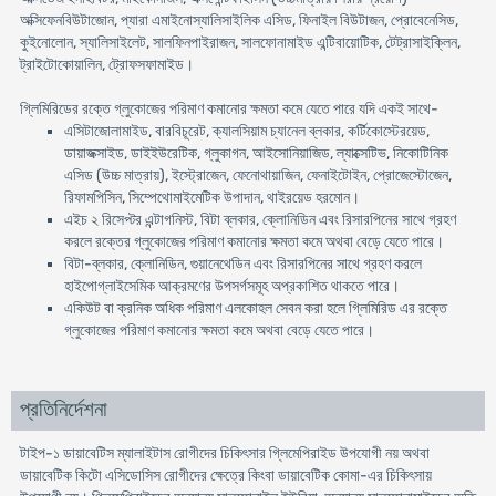
অক্সিফেনবিউটাজোন, প্যারা এমাইনোস্যালিসাইলিক এসিড, ফিনাইল বিউটাজন, প্রোবেনেসিড,
কুইনোলোন, স্যালিসাইলেট, সালফিনপাইরাজন, সালফোনামাইড এন্টিবায়োটিক, টেট্রাসাইক্লিন,
ট্রাইটোকোয়ালিন, ট্রোফসফামাইড।
গ্লিমিরিডের রক্তে গ্লুকোজের পরিমাণ কমানোর ক্ষমতা কমে যেতে পারে যদি একই সাথে-
এসিটাজোলামাইড, বারবিচূরেট, ক্যালসিয়াম চ্যানেল ব্লকার, কর্টিকোস্টেরয়েড,
ডায়াজক্সাইড, ডাইইউরেটিক, গ্লুকাগন, আইসোনিয়াজিড, ল্যাক্সেটিভ, নিকোটিনিক
এসিড (উচ্চ মাত্রায়), ইস্ট্রোজেন, ফেনোথায়াজিন, ফেনাইটোইন, প্রোজেস্টোজেন,
রিফামপিসিন, সিম্পেথোমাইমেটিক উপাদান, থাইরয়েড হরমোন।
এইচ ২ রিসেপ্টর এন্টাগনিস্ট, বিটা ব্লকার, ক্লোনিডিন এবং রিসারপিনের সাথে গ্রহণ
করলে রক্তের গ্লুকোজের পরিমাণ কমানোর ক্ষমতা কমে অথবা বেড়ে যেতে পারে।
বিটা-ব্লকার, ক্লোনিডিন, গুয়ানেথেডিন এবং রিসারপিনের সাথে গ্রহণ করলে
হাইপোগ্লাইসেমিক আক্রমণের উপসর্গসমূহ অপ্রকাশিত থাকতে পারে।
একিউট বা ক্রনিক অধিক পরিমাণ এলকোহল সেবন করা হলে গ্লিমিরিড এর রক্তে
গ্লুকোজের পরিমাণ কমানোর ক্ষমতা কমে অথবা বেড়ে যেতে পারে।
প্রতিনির্দেশনা
টাইপ-১ ডায়াবেটিস ম্যালাইটাস রোগীদের চিকিৎসার গ্লিমেপিরাইড উপযোগী নয় অথবা
ডায়াবেটিক কিটো এসিডোসিস রোগীদের ক্ষেত্রে কিংবা ডায়াবেটিক কোমা-এর চিকিৎসায়