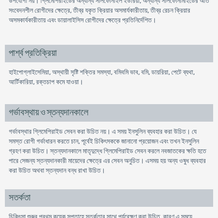
উপযোগী নয়। গ্লিমেপিরাইডের অন্যান্য সালফোনাইল ইউরিয়া, অন্যান্য সালফোনামাইডের অতি
সংবেদনশীল রোগীদের ক্ষেত্রে, তীব্র যকৃত ক্রিয়ার অসমার্যকারীতায়, তীব্র রেচন ক্রিয়ার
অসমকার্যকারীতায় এবং ডায়ালাইসিস রোগীদের ক্ষেত্রে প্রতিনির্দেশিত।
পার্শ্ব প্রতিক্রিয়া
হাইপোগ্লাইসেমিয়া, অস্থায়ী সৃষ্টি শক্তির সমস্যা, বমিবমি ভাব, বমি, ডায়রিয়া, পেটে ব্যথা,
আর্টিকারিয়া, রক্তচাপ কমে যাওয়া।
গর্ভাবস্থায় ও স্তন্যদানকালে
গর্ভাবস্থার গ্লিমেপিরাইড সেবন করা উচিত নয়। এ সময় ইনসুলিন ব্যবহার করা উচিত। যে
সমস্ত রোগী গর্ভাধারন করতে চান, পূর্বেই চিকিৎসককে জানানো প্রয়োজন এবং তখন ইনসুলিন
গ্রহণ করা উচিত। স্তন্যদানকালে মাতৃদুদ্ধে গ্লিমেপিরাইড সেবন করলে নবজাতকের ক্ষতি হতে
পারে সেজন্য স্তন্যদানকারী মায়েদের ক্ষেত্রে এর সেবন অনুচিত। এসময় হয় অন্য ওষুধ ব্যবহার
করা উচিত অথবা স্তন্যদান বন্ধ রাখা উচিত।
সতর্কতা
চিকিৎসা শুরুর প্রথম কয়েক সপ্তাহে সতর্কতার সাথে পর্যবেক্ষণ করা উচিত, কারণ এ সময়ে