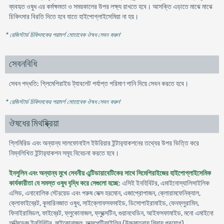
ব্যবহৃত ওষুধ এর কর্মক্ষমতা ও সময়কালের উপর লক্ষ্য রাখতে হবে। আসক্তি এড়াতে মাঝে মাঝে
চিকিৎসার বিরতি দিতে হবে যাতে হাইপোগ্লাইসেমিয়া না হয়।
* রেজিস্টার্ড চিকিৎসকের পরামর্শ মোতাবেক ঔষধ সেবন করুন
'
সেবনবিধি
সেবন পদ্ধতি: গ্লিমেপিরাইড ট্যাবলেট পর্যাপ্ত পরিমাণ পানি দিয়ে সেবন করতে হবে।
* রেজিস্টার্ড চিকিৎসকের পরামর্শ মোতাবেক ঔষধ সেবন করুন
'
ঔষধের মিথষ্ক্রিয়া
গ্লিমিরিড এবং অন্যান্য সালফোনাইল ইউরিয়ার ইন্টার‍্যাকশনের তথ্যের উপর ভিত্তি করে
নিম্নলিখিত ইন্টার‍্যাকশন সমূহ বিবেচনা করতে হবে।
ইনসুলিন এবং অন্যান্য মুখে সেবনীয় এন্টিডায়াবেটিকের সাথে সিমেপিরাইজের হাইপোগ্লাইসেমিক
কার্যকারীতা যে সমস্ত ওষুধ বৃদ্ধি করে সেগুলো হচ্ছে
: এসিই ইনহিবিটর, এমাইনোস্যালিসাইলিক
এসিড, এনাবোলিক স্টেরয়েড এবং পরুষ সেক্স হরমোন, এজাপ্রোপাজন, ক্লোরামফেনিক্যাল,
ক্লোফাইব্রেট, কুমারিনজাত ওষুধ, সাইক্লোফসফমাইড, ডিসোপাইরামাইড, ফেনফ্লুরামিন,
ফিনাইরামিডল, ফাইব্রেট, ফ্লুকোনাজল, ফ্লুক্সেটিন, গুয়ানথেডিন, আইফসফামাইড, মনো এমাইনো
অক্সিডেজ ইনহিবিটর, মাইকোনাজল, অক্সপেন্টিফাইলিন (উচ্চমাত্রায় শিরায় প্রয়োগ)