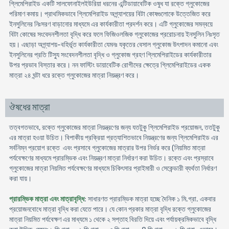
গ্লিমেপিরাইড একটি সালফোনাইলইউরিয়া ধরনের এন্টিডায়াবেটিক ওষুধ যা রক্তে গ্লুকোজের
পরিমাণ কমায়। প্রাথমিকভাবে গ্লিমেপিরাইড অগ্ন্যাশয়ের বিটা কোষগুলোকে উত্তেজিত করে
ইনসুলিনের নিঃসরণ বাড়ানোর মাধ্যমে এর কার্যকারীতা প্রদর্শন করে। এটি গ্লুকোজের সমন্বয়ে
বিটা কোষের সংবেদনশীলতা বৃদ্ধি করে ফলে ফিজিওলজিক গ্লুকোজের প্ররোচনায় ইনসুলিন নিঃসৃত
হয়। এছাড়া অগ্ন্যাশয়-বহির্ভূত কার্যকারীতা যেমনঃ যকৃতের বেসাল গ্লুকোজ উৎপাদন কমানো এবং
ইনসুলিনের প্রতি টিস্যু সংবেদনশীলতা বৃদ্ধি ও গ্লুকোজ গ্রহণ গ্লিমেপিরাইডের কার্যকারীতার
উপর প্রভাব বিস্তার করে। নন ফাস্টিং ডায়াবেটিক রোগীদের ক্ষেত্রে গ্লিমেপিরাইডের একক
মাত্রা ২৪ ঘন্টা ধরে রক্তে গ্লুকোজের মাত্রা নিয়ন্ত্রণ করে।
ঔষধের মাত্রা
তত্বগতভাবে, রক্তে গ্লুকোজের মাত্রা নিয়ন্ত্রণের জন্য যতটুকু গ্লিমেপিরাইড প্রয়োজন, ততটুকু
এর মাত্রা হওয়া উচিত। বিপাকীয় প্রক্রিয়া প্রত্যাশিতভাবে নিয়ন্ত্রণের জন্য গ্লিমেপিরাইড এর
সর্বনিম্ন প্রয়োগ রক্তে এবং প্রসাবে গ্লুকোজের মাত্রার উপর নির্ভর করে (নিয়মিত মাত্রা
পর্যবেক্ষণের মাধ্যমে প্রারম্ভিক এবং নিয়ন্ত্রণ মাত্রা নির্ধারণ করা উচিত। রক্তে এবং প্রস্রাবে
গ্লুকোজের মাত্রা নিয়মিত পর্যবেক্ষণের মাধ্যমে চিকিৎসার প্রাইমারী ও সেকেন্ডারী ব্যর্থতা নির্ধারণ
করা যায়।
প্রারম্ভিক মাত্রা এবং মাত্রাবৃদ্ধি
: সাধারণত প্রারম্ভিক মাত্রা হচ্ছে দৈনিক ১ মি.গ্রা. একবার
প্রয়োজনবোধে মাত্রা বৃদ্ধি করা যেতে পারে। যে কোন প্রকার মাত্রা বৃদ্ধি রক্তে গ্লুকোজের
মাত্রা নিয়মিত পর্যবেক্ষণ এর মাধ্যমে ১ থেকে ২ সপ্তাহ বিরতি দিয়ে এবং পর্যায়ক্রমিকভাবে বৃদ্ধি