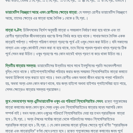
করা উচিত, যেমনঃ ১ মি.গ্রা.→২ মি.গ্রা. →৩ মি.গ্রা. → 8 মি.গ্রা. → ৬ মি.গ্রা. এভাবে।
ডায়াবেটিস নিয়ন্ত্রণে আছে এমন রোগীদের ক্ষেত্রে মাত্রা
: যে সমস্ত রোগীর ডায়াবেটিস নিয়ন্ত্রণে
আছে, তাদের ক্ষেত্রে এর মাত্রা হচ্ছে দৈনিক ১ থেকে ৪ মি.গ্রা.।
মাত্রা বণ্টন
: চিকিৎসকের নির্দেশ অনুযায়ী মাত্রা ও সময়কাল নির্ধারণ করা হয়ে থাকে এবং তা
রোগীর প্রাত্যহিক জীবনযাত্রার ধরণের উপর নির্ভর করে হয়ে থাকে। সাধারণভাবে দৈনিক একক
মাত্রাই পর্যাপ্ত। পর্যাপ্ত পরিমাণ নাস্তা গ্রহণের পূর্বে এই ওষুধ সেবন করা উচিত। যদি সকালের
নাস্তা এবং ওষুধ কোনটাই সেবন করা না হয়ে থাকে, তবে দিনের প্রথম প্রধান খাদ্য গ্রহণের ঠিক
পূর্বে সেবন করা উচিত। ওষুধ গ্রহণের পর কোন ভাবেই খাদ্য গ্রহণ না করে থাকা উচিত নয়।
দ্বিতীয় মাত্রার সমন্বয়
: ডায়াবেটিসের উন্নতির সাথে সাথে ইনসুলিনের প্রতি সংবেদনশীলতা
বৃদ্ধি পেতে থাকে। হাইপোগ্লাইসেমিয়া পরিহার করার জন্য সময়মত গ্লিমেপিরাইড মাত্রা কমাতে
অথবা চিকিৎসা বন্ধ করতে হতে পারে। যখন রোগীর ওজন অথবা জীবন ধারণের পন্থা পরিবর্তন
হয়, অথবা অন্য এমন কোন কারণ থাকে, যার জন্য হাইপো অথবা হাইপার গ্লাইসেমিয়া হতে পারে,
সেসব ক্ষেত্রেও মাত্রার সমন্বয় প্রয়োজন।
মুখে সেবনযোগ্য অন্য এন্টিডায়াবেটিক ওষুধ এর পরিবর্তে গ্লিমেপিরাইড সেবন
: রক্তে গ্লুকোজের
মাত্রা কমানোর জন্য কোন মুখে সেব্য ওষুধ এবং গ্লিমেপিরাইডের মাত্রার মধ্যে সরাসরি কোন
সম্পর্ক নাই। যখন অন্য কোন ওষুধের পরিবর্তে গ্লিমেপিরাইড দেয়া হয় তখন প্রারম্ভিক মাত্রা
হবে ১ মি.গ্রা.। অন্য ঔষধের সর্বোচ্চ মাত্রা থেকে পরিবর্তনের সময়ও গ্লিমেপিরাইডের
প্রারম্বিক মাত্রা হবে ১ মি.গ্রা.। যে কোন রকমের মাত্রা বৃদ্ধির ক্ষেত্রে পূর্বে বর্ণিত "প্রারম্ভিক
মাত্রা এবং মাত্রাবৃদ্ধি" বর্ণনা মেনে চলতে হবে। রক্তে গ্লুকোজের মাত্রা কমানোর জন্য পূর্বে