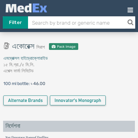
Filter
একোরেক্স
সিরাপ
Pack Image
এমব্রোক্সল হাইড্রোক্লোরাইড
১৫ মি.গ্রা./৫ মি.লি.
এপেক্স ফার্মা লিমিটেড
100 ml bottle:
৳ 46.00
Alternate Brands
Innovator's Monograph
নির্দেশনা