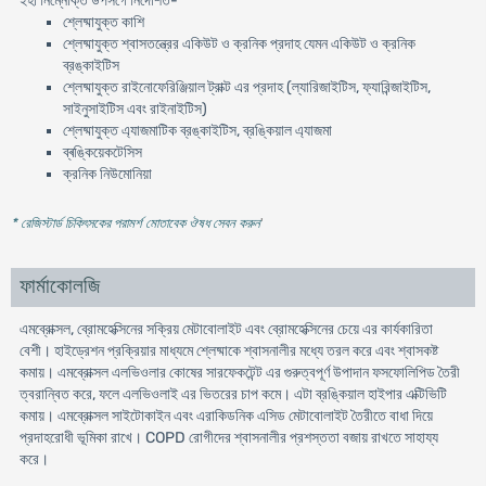
ইহা নিম্নোক্ত উপসর্গে নির্দেশিত-
শ্লেষ্মাযুক্ত কাশি
শ্লেষ্মাযুক্ত শ্বাসতন্ত্রের একিউট ও ক্রনিক প্রদাহ যেমন একিউট ও ক্রনিক
ব্রঙ্কাইটিস
শ্লেষ্মাযুক্ত রাইনোফেরিঞ্জিয়াল ট্রাক্ট এর প্রদাহ (ল্যারিজাইটিস, ফ্যারিন্জাইটিস,
সাইনুসাইটিস এবং রাইনাইটিস)
শ্লেষ্মাযুক্ত এ্যাজমাটিক ব্রঙ্কাইটিস, ব্রঙ্কিয়াল এ্যাজমা
ব্ৰঙ্কিয়েকটেসিস
ক্রনিক নিউমোনিয়া
* রেজিস্টার্ড চিকিৎসকের পরামর্শ মোতাবেক ঔষধ সেবন করুন
'
ফার্মাকোলজি
এমব্রোক্সল, ব্রোমহেক্সিনের সক্রিয় মেটাবোলাইট এবং ব্রোমহেক্সিনের চেয়ে এর কার্যকারিতা
বেশী। হাইড্রেশন প্রক্রিয়ার মাধ্যমে শ্লেষ্মাকে শ্বাসনালীর মধ্যে তরল করে এবং শ্বাসকষ্ট
কমায়। এমব্রোক্সল এলভিওলার কোষের সারফেকটেন্ট এর গুরুত্বপূর্ণ উপাদান ফসফোলিপিড তৈরী
ত্বরান্বিত করে, ফলে এলভিওলাই এর ভিতরের চাপ কমে। এটা ব্রঙ্কিয়াল হাইপার এক্টিভিটি
কমায়। এমব্রোক্সল সাইটোকাইন এবং এরাকিডনিক এসিড মেটাবোলাইট তৈরীতে বাধা দিয়ে
প্রদাহরোধী ভূমিকা রাখে। COPD রোগীদের শ্বাসনালীর প্রশস্ততা বজায় রাখতে সাহায্য
করে।