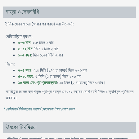
মাত্রা ও সেবনবিধি
দৈনিক সেবন মাত্রা (খাবার পর গ্রহণ করা উত্তম):
পেডিয়াট্রিক ড্রপস:
০-৬ মাস
: ০.৫ মিলি ২ বার
৬-১২ মাস
: দিনে ১ মিলি ২ বার
১-২ বছর
: দিনে ১.২৫ মিলি ২ বার
সিরাপ:
২-৫ বছর
: ২.৫ মিলি (১/২ চা চামচ) দিনে ২-৩ বার
৫-১০ বছর
: ৫ মিলি (১ চা চামচ) দিনে ২-৩ বার
১০ বছর এবং প্রাপ্তবয়স্করা
: ১০ মিলি (২ চা চামচ) দিনে ৩ বার।
সাস্টেইন্ড রিলিজ ক্যাপসুল: প্রাপ্ত বয়স্ক এবং ১২ বছরের বেশি বয়সী শিশু: ১ ক্যাপসুল প্রতিদিন
একবার।
* রেজিস্টার্ড চিকিৎসকের পরামর্শ মোতাবেক ঔষধ সেবন করুন
'
ঔষধের মিথষ্ক্রিয়া