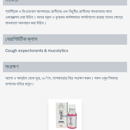
সতর্কতা
গ্যাস্ট্রিক ও ডিওডেনাল আলসারের রোগীদের এবং খিচুনীর রোগীদের সাবধানতার সাথে
এমব্রোক্সল দেয়া উচিত। যাদের যকৃত ও বৃক্কের কার্যক্ষমতার অপর্যাপ্ততা রয়েছে তাদের ক্ষেত্রে
সাবধানতা অবলম্বন করা উচিত।
থেরাপিউটিক ক্লাস
Cough expectorants & mucolytics
সংরক্ষণ
আলো ও আর্দ্রতা থেকে দূরে, ৩০°সে. তাপমাত্রার নিচে সংরক্ষণ করুন। সকল ওষুধ শিশুদের
নাগালের বাইরে রাখুন।