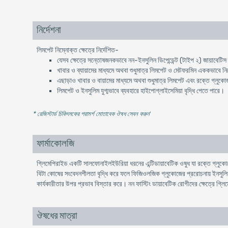
নির্দেশনা
লিমপেট নিম্নোক্ত ক্ষেত্রে নির্দেশিত-
যেসব ক্ষেত্রে সন্তোষজনকভাবে নন-ইনসুলিন ডিপেন্ডেন্ট (টাইপ ২) জায়াবেটিস ম্য
খাবার ও ব্যায়ামের মাধ্যমে অথবা শুধুমাত্র লিমপেট ও মেটফরমিন এককভাবে নির
এছাড়াও খাবার ও বায়ামের মাধ্যমে অথবা শুধুমাত্র লিমপেট এবং রক্তে গ্লুকোজ 
লিমপেট ও ইনসুলিম যুগ্মভাবে ব্যবহারে হাইপোগ্লাইসেমিয়া বৃদ্ধি পেতে পারে।
* রেজিস্টার্ড চিকিৎসকের পরামর্শ মোতাবেক ঔষধ সেবন করুন
'
ফার্মাকোলজি
গ্লিমেপিরাইড একটি সালফোনাইলইউরিয়া ধরনের এন্টিডায়াবেটিক ওষুধ যা রক্তে গ্লুকোজ
বিটা কোষের সংবেদনশীলতা বৃদ্ধি করে ফলে ফিজিওলজিক গ্লুকোজের প্ররোচনায় ইনসুলিন ন
কার্যকারীতার উপর প্রভাব বিস্তার করে। নন ফাস্টিং ডায়াবেটিক রোগীদের ক্ষেত্রে গ্লিম
ঔষধের মাত্রা