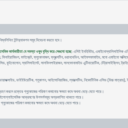
িম্নলিখিত ইন্টার‍্যাকশন সমূহ বিবেচনা করতে হবে।
েমিক কার্যকারীতা যে সমস্ত ওষুধ বৃদ্ধি করে সেগুলো হচ্ছে
: এসিই ইনহিবিটর, এমাইনোস্যালিসাইলিক এসি
িনাইরামিডল, ফাইব্রেট, ফ্লুকোনাজল, ফ্লুক্সেটিন, গুয়ানথেডিন, আইফসফামাইড, মনো এমাইনো অক্সিডেজ 
িড, কুইনোলোন, স্যালিসাইলেট, সালফিনপাইরাজন, সালফোনামাইড এন্টিবায়োটিক, টেট্রাসাইক্লিন, ট্র
, ডায়াজক্সাইড, ডাইইউরেটিক, গ্লুকাগন, আইসোনিয়াজিড, ল্যাক্সেটিভ, নিকোটিনিক এসিড (উচ্চ মাত্রায়)
ে গ্রহণ করলে রক্তের গ্লুকোজের পরিমাণ কমানোর ক্ষমতা কমে অথবা বেড়ে যেতে পারে।
ে হাইপোগ্লাইসেমিক আক্রমণের উপসর্গসমূহ অপ্রকাশিত থাকতে পারে।
্লুকোজের পরিমাণ কমানোর ক্ষমতা কমে অথবা বেড়ে যেতে পারে।