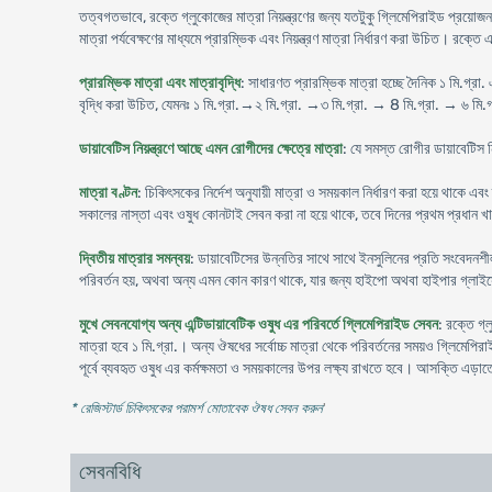
তত্বগতভাবে, রক্তে গ্লুকোজের মাত্রা নিয়ন্ত্রণের জন্য যতটুকু গ্লিমেপিরাইড প্রয়োজন,
মাত্রা পর্যবেক্ষণের মাধ্যমে প্রারম্ভিক এবং নিয়ন্ত্রণ মাত্রা নির্ধারণ করা উচিত। রক্তে এ
প্রারম্ভিক মাত্রা এবং মাত্রাবৃদ্ধি
: সাধারণত প্রারম্ভিক মাত্রা হচ্ছে দৈনিক ১ মি.গ্রা.
বৃদ্ধি করা উচিত, যেমনঃ ১ মি.গ্রা.→২ মি.গ্রা. →৩ মি.গ্রা. → 8 মি.গ্রা. → ৬ মি.
ডায়াবেটিস নিয়ন্ত্রণে আছে এমন রোগীদের ক্ষেত্রে মাত্রা
: যে সমস্ত রোগীর ডায়াবেটিস নি
মাত্রা বণ্টন
: চিকিৎসকের নির্দেশ অনুযায়ী মাত্রা ও সময়কাল নির্ধারণ করা হয়ে থাকে 
সকালের নাস্তা এবং ওষুধ কোনটাই সেবন করা না হয়ে থাকে, তবে দিনের প্রথম প্রধান খ
দ্বিতীয় মাত্রার সমন্বয়
: ডায়াবেটিসের উন্নতির সাথে সাথে ইনসুলিনের প্রতি সংবেদন
পরিবর্তন হয়, অথবা অন্য এমন কোন কারণ থাকে, যার জন্য হাইপো অথবা হাইপার গ্লাইসে
মুখে সেবনযোগ্য অন্য এন্টিডায়াবেটিক ওষুধ এর পরিবর্তে গ্লিমেপিরাইড সেবন
: রক্তে গ্
মাত্রা হবে ১ মি.গ্রা.। অন্য ঔষধের সর্বোচ্চ মাত্রা থেকে পরিবর্তনের সময়ও গ্লিমেপিরাই
পূর্বে ব্যবহৃত ওষুধ এর কর্মক্ষমতা ও সময়কালের উপর লক্ষ্য রাখতে হবে। আসক্তি এড়া
* রেজিস্টার্ড চিকিৎসকের পরামর্শ মোতাবেক ঔষধ সেবন করুন
'
সেবনবিধি