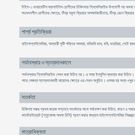
টাইপ-১ ডায়াবেটিস ম্যালাইটাস রোগীদের চিকিৎসার গ্লিমেপিরাইড উপযোগী নয় অথবা 
সংবেদনশীল রোগীদের ক্ষেত্রে, তীব্র যকৃত ক্রিয়ার অসমার্যকারীতায়, তীব্র রেচন ক্রিয়া
পার্শ্ব প্রতিক্রিয়া
হাইপোগ্লাইসেমিয়া, অস্থায়ী সৃষ্টি শক্তির সমস্যা, বমিবমি ভাব, বমি, ডায়রিয়া, পেটে ব্
গর্ভাবস্থায় ও স্তন্যদানকালে
গর্ভাবস্থার গ্লিমেপিরাইড সেবন করা উচিত নয়। এ সময় ইনসুলিন ব্যবহার করা উচিত।
পারে সেজন্য স্তন্যদানকারী মায়েদের ক্ষেত্রে এর সেবন অনুচিত। এসময় হয় অন্য ওষু
সতর্কতা
চিকিৎসা শুরুর প্রথম কয়েক সপ্তাহে সতর্কতার সাথে পর্যবেক্ষণ করা উচিত, কারণ এ সময
কার্বোহাইড্রেট (গ্লুকোেজ অথবা চিনি) গ্রহণ করার মাধ্যমে হাইপোগ্লাইসেমিয়া নিয়ন্ত্র
মাত্রাধিক্যতা