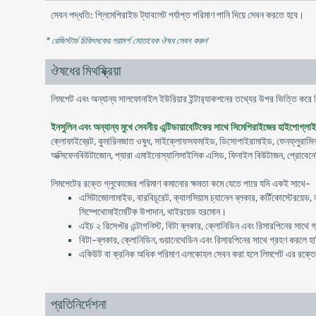
সেবন পদ্ধতি: গ্লিমেপিরাইড ট্যাবলেট পর্যাপ্ত পরিমাণ পানি দিয়ে সেবন করতে হবে।
* রেজিস্টার্ড চিকিৎসকের পরামর্শ মোতাবেক ঔষধ সেবন করুন
'
ঔষধের মিথষ্ক্রিয়া
লিমপেট এবং অন্যান্য সালফোনাইল ইউরিয়ার ইন্টার‍্যাকশনের তথ্যের উপর ভিত্তি করে ন
ইনসুলিন এবং অন্যান্য মুখে সেবনীয় এন্টিডায়াবেটিকের সাথে সিমেপিরাইজের হাইপোগ্লাইস
ক্লোফাইব্রেট, কুমারিনজাত ওষুধ, সাইক্লোফসফমাইড, ডিসোপাইরামাইড, ফেনফ্লুরামিন, ফ
অক্সিফেনবিউটাজোন, প্যারা এমাইনোস্যালিসাইলিক এসিড, ফিনাইল বিউটাজন, প্রোবেনেস
লিমপেটের রক্তে গ্লুকোজের পরিমাণ কমানোর ক্ষমতা কমে যেতে পারে যদি একই সাথে-
এসিটাজোলামাইড, বারবিচূরেট, ক্যালসিয়াম চ্যানেল ব্লকার, কর্টিকোস্টেরয়েড
সিম্পেথোমাইমেটিক উপাদান, থাইরয়েড হরমোন।
এইচ ২ রিসেপ্টর এন্টাগনিস্ট, বিটা ব্লকার, ক্লোনিডিন এবং রিসারপিনের সাথ
বিটা-ব্লকার, ক্লোনিডিন, গুয়ানেথেডিন এবং রিসারপিনের সাথে গ্রহণ করল
একিউট বা ক্রনিক অধিক পরিমাণ এলকোহল সেবন করা হলে লিমপেট এর রক্তে গ
প্রতিনির্দেশনা