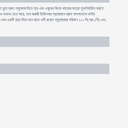
মুখে দ্রুত গ্লুকোজ দিতে হবে এবং ওষুধের কিংবা খাদ্যের মাত্রা পুনঃনির্ধারিত করতে
 কখনও কখনও হতে পারে, তবে জরুরী চিকিৎসার প্রয়োজনে দ্রুত হাসপাতালে ভর্তির
এমন একটি হারে দিতে হবে যাতে এটি রক্তে গ্লুকোজের পরিমাণ ১০০ মি.গ্রা./ডি.এল.