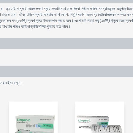
ে। মৃদু হাইপোগ্লাইসেমিক লক্ষণ সমুহে সংজ্ঞাহীন না হলে কিংবা নিউরোলজিক সমস্যাসমূহের অনুপস্থিতিতে 
বেক্ষণে রাখতে হবে। তীব্র হাইপোগ্লাইসেমিয়ার সাথে কোমা, খিঁচুনি অথবা অন্যান্য নিউরোলজিক্যাল ক্ষতি
য় গ্লুকোজের ঘন (৫০%) দ্রবণ দ্রুত ইনজেকশন করতে হবে। এরপরেই আরো লঘু (১০%) গ্লুকোজের দ্রবণ 
ে যাওয়ার পরেও হাইপোগ্লাইসেমিয়া পুনরায় হতে পারে।
লের বাইরে রাখুন।