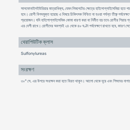
সালফোনাইলইউরিয়ার মাত্রাধিক্য, যেমন লিমপেটের ক্ষেত্রে হাইপোগ্লাইসেমিয়া হতে পার
হবে। রোগী বিপদমুক্ত হয়েছে এ বিষয়ে চিকিৎসক নিশ্চিত না হওয়া পর্যন্ত তীক্ষ্ণ পর্য
প্রয়োজন। যদি হাইপোগ্লাইসেমিক কোমা ধারণা করা বা নির্নীত হয় তবে রোগীর শিরা
এর বেশী রাখে। রোগীদের অবশ্যই ২৪ থেকে ৪৮ ঘণ্টা পর্যবেক্ষণে রাখতে হবে, কারণ সের
থেরাপিউটিক ক্লাস
Sulfonylureas
সংরক্ষণ
৩০° সে. এর উপরে সংরক্ষন করা হতে বিরত থাকুন। আলো থেকে দূরে এবং শিশুদের নাগা