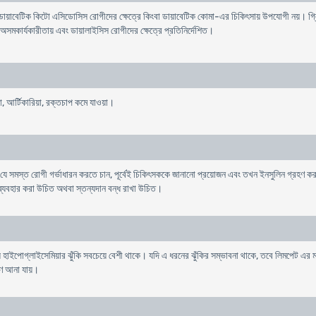
ডায়াবেটিক কিটো এসিডোসিস রোগীদের ক্ষেত্রে কিংবা ডায়াবেটিক কোমা-এর চিকিৎসায় উপযোগী নয়। গ
র অসমকার্যকারীতায় এবং ডায়ালাইসিস রোগীদের ক্ষেত্রে প্রতিনির্দেশিত।
যথা, আর্টিকারিয়া, রক্তচাপ কমে যাওয়া।
 যে সমস্ত রোগী গর্ভাধারন করতে চান, পূর্বেই চিকিৎসককে জানানো প্রয়োজন এবং তখন ইনসুলিন গ্রহণ ক
ধ ব্যবহার করা উচিত অথবা স্তন্যদান বন্ধ রাখা উচিত।
়ে হাইপোগ্লাইসেমিয়ার ঝুঁকি সবচেয়ে বেশী থাকে। যদি এ ধরনের ঝুঁকির সম্ভাবনা থাকে, তবে লিমপেট এর
ণে আনা যায়।