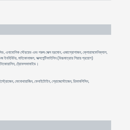
ড, এনাবোলিক স্টেরয়েড এবং পরুষ সেক্স হরমোন, এজাপ্রোপাজন, ক্লোরামফেনিক্যাল,
ইনহিবিটর, মাইকোনাজল, অক্সপেন্টিফাইলিন (উচ্চমাত্রায় শিরায় প্রয়োগ)
াইটোকোয়ালিন, ট্রোফসফামাইড।
, ইস্ট্রোজেন, ফেনোথায়াজিন, ফেনাইটোইন, প্রোজেস্টোজেন, রিফামপিসিন,