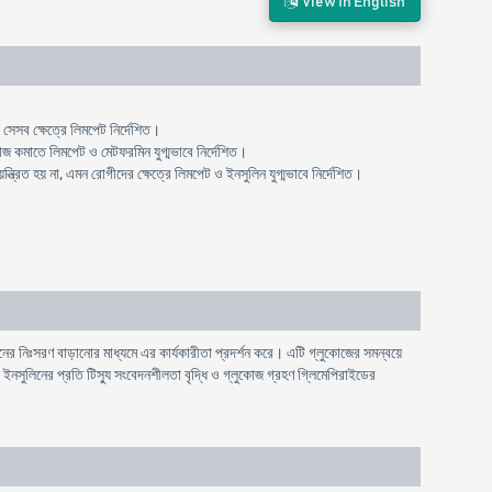
View In English
া সেসব ক্ষেত্রে লিমপেট নির্দেশিত।
কোজ কমাতে লিমপেট ও মেটফরমিন যুগ্মভাবে নির্দেশিত।
্ত্রিত হয় না, এমন রোগীদের ক্ষেত্রে লিমপেট ও ইনসুলিন যুগ্মভাবে নির্দেশিত।
 নিঃসরণ বাড়ানোর মাধ্যমে এর কার্যকারীতা প্রদর্শন করে। এটি গ্লুকোজের সমন্বয়ে
ইনসুলিনের প্রতি টিস্যু সংবেদনশীলতা বৃদ্ধি ও গ্লুকোজ গ্রহণ গ্লিমেপিরাইডের