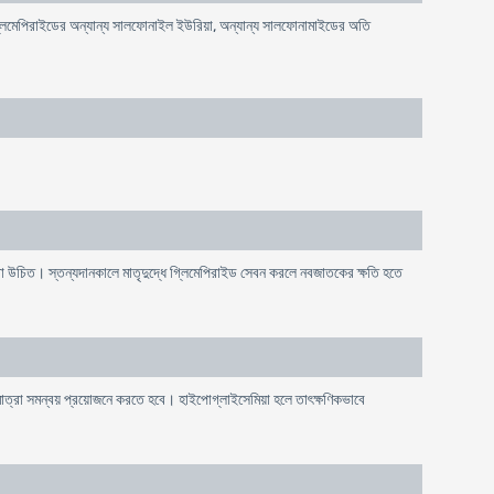
্লিমেপিরাইডের অন্যান্য সালফোনাইল ইউরিয়া, অন্যান্য সালফোনামাইডের অতি
রা উচিত। স্তন্যদানকালে মাতৃদুদ্ধে গ্লিমেপিরাইড সেবন করলে নবজাতকের ক্ষতি হতে
 মাত্রা সমন্বয় প্রয়োজনে করতে হবে। হাইপোগ্লাইসেমিয়া হলে তাৎক্ষণিকভাবে