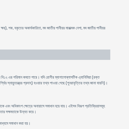
্ষয়), শক, যকৃতের অকার্যকারিতা, মদ জাতীয় পানীয়র মারাত্মক নেশা, মদ জাতীয় পানীয়র
ন বি১২ এর পরিমান কমতে পারে। যদি রোগীর ম্যাগালোব্লাসটিক এ্যানিমিয়া (রক্ত
য় স্নায়ুতন্ত্রের প্রদাহ) হওয়ার তথ্য পাওয়া গেছে (পুনরাবৃত্তির তথ্য জানা যায়নি)।
 থাকে এবং অধিকাংশ ক্ষেত্রে অনায়াসে সমাধান হয়ে যায়। এইসব বিরূপ প্রতিক্রিয়াসমূহ
শীলতার সক্ষমতাকে উন্নত করে।
মাধ্যমে সমাধান করা হয়।