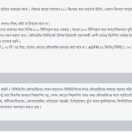
ে দুইবার খাবারের সাথে। ঔষধের মাত্রা সপ্তাহে ৫০০ মিঃগ্রাঃ করে বাড়ানো উচিত, এভাবে বিভক্ত মাত্রায়
 কখনও পিষে, কাটা বা চিবানো যাবে না।
তের খাবারের সাথে দৈনিক ৫০০ মিলিগ্রাম করে একবার। মাত্রা ৫০০ মিলিগ্রাম করে সাপ্তাহিকভাবে বৃদ্ধি ক
 সেবন করতে হবে। মেটফরমিন ইমিডিয়েট রিলিজ ট্যাবলেট গ্রহণকারী রোগী তাদের নির্দেশিত সর্বোচ্চ দৈন
োন গবেষণা হয়নি।
২
/১.৭৩ মি
এর নিচে, তাদের ক্ষেত্রে মেটফরমিন ব্যবহার করা যাবে না। eGFR ৪৫ মিঃলিঃ/মিনিট/১.৭৩ 
া যায়নি। নিফিডিপিন মেটফরমিনের শোষণ বাড়ালেও নিফিডিপিনের উপর মেটফরমিনের সামান্য প্রভাব পরিলক্
) যারা কিডনির মাধ্যমে নিষ্কাশিত হয়, সেসব ক্ষেত্রে নিষ্কাশিত হবার সময় মেটফরমিনের সাথে প্রতিযোগ
 কর্টিকোস্টেরয়েড, ফেনোথায়াজিন, থাইরয়েড প্রডাক্ট, ইস্ট্রোজেন, মুখে খাবার জন্মনিরোধক, ফিনাইটোয
 সাবধানতা অবলম্বন করতে হবে।