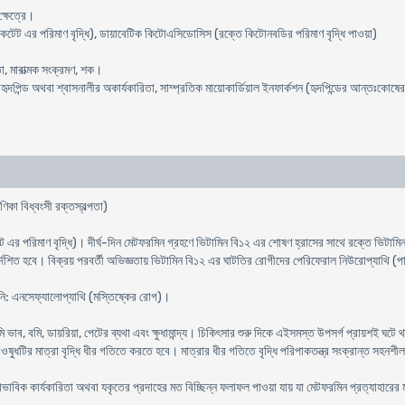
্ষেত্রে।
েট এর পরিমাণ বৃদ্ধি), ডায়াবেটিক কিটোএসিডোসিস (রক্তে কিটোনবডির পরিমাণ বৃদ্ধি পাওয়া)
া, মারাত্মক সংক্রমণ, শক।
হৃদপিন্ড অথবা শ্বাসনালীর অকার্যকারিতা, সাম্প্রতিক মায়োকার্ডিয়াল ইনফার্কশন (হৃদপিন্ডের আন্তঃকোষের ক
ণিকা বিধ্বংসী রক্তস্বল্পতা)
 এর পরিমাণ বৃদ্ধি)। দীর্ঘ-দিন মেটফরমিন গ্রহণে ভিটামিন বি১২ এর শোষণ হ্রাসের সাথে রক্তে ভিটামি
শিত হবে। বিক্রয় পরবর্তী অভিজ্ঞতায় ভিটামিন বি১২ এর ঘাটতির রোগীদের পেরিফেরাল নিউরোপ্যাথি (পার্শ্বি
ায়নি: এনসেফ্যালোপ্যাথি (মস্তিষ্কের রোগ)।
ি ভাব, বমি, ডায়রিয়া, পেটের ব্যথা এবং ক্ষুধামান্দ্য। চিকিৎসার শুরু দিকে এইসমস্ত উপসর্গ প্রায়শই ঘটে
ওষুধটির মাত্রা বৃদ্ধি ধীর গতিতে করতে হবে। মাত্রার ধীর গতিতে বৃদ্ধি পরিপাকতন্ত্র সংক্রান্ত সহন
বাভাবিক কার্যকারিতা অথবা যকৃতের প্রদাহের মত বিচ্ছিন্ন ফলাফল পাওয়া যায় যা মেটফরমিন প্রত্যাহারের 