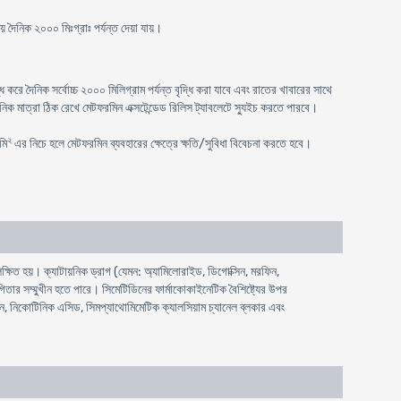
 দৈনিক ২০০০ মিঃগ্রাঃ পর্যন্ত দেয়া যায়।
রে দৈনিক সর্বোচ্চ ২০০০ মিলিগ্রাম পর্যন্ত বৃদ্ধি করা যাবে এবং রাতের খাবারের সাথে
িক মাত্রা ঠিক রেখে মেটফরমিন এক্সটেন্ডেড রিলিস ট্যাবলেটে স্যুইচ করতে পারবে।
২
মি
এর নিচে হলে মেটফরমিন ব্যবহারের ক্ষেত্রে ক্ষতি/সুবিধা বিবেচনা করতে হবে।
ষিত হয়। ক্যাটায়নিক ড্রাগ (যেমন: অ্যামিলোরাইড, ডিগোক্সিন, মরফিন,
িতার সম্মুখীন হতে পারে। সিমেটিডিনের ফার্মাকোকাইনেটিক বৈশিষ্ট্যের উপর
়েন, নিকোটিনিক এসিড, সিমপ্যাথোমিমেটিক ক্যালসিয়াম চ্যানেল ব্লকার এবং