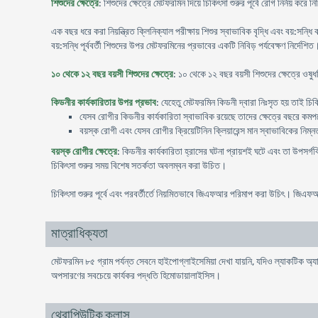
শিশুদের ক্ষেত্রে
: শিশুদের ক্ষেত্রে মেটফরমিন দিয়ে চিকিৎসা শুরুর পূর্বে রোগ নির্নয় ক
এক বছর ধরে করা নিয়ন্ত্রিত ক্লিনিক্যাল পরীক্ষায় শিশুর স্বাভাবিক বৃদ্ধি এবং বয়:সন
বয়:সন্ধি পূর্ববর্তী শিশুদের উপর মেটফরমিনের প্রভাবের একটি নিবিড় পর্যবেক্ষণ নির্দেশিত
১০ থেকে ১২ বছর বয়সী শিশুদের ক্ষেত্রে
: ১০ থেকে ১২ বছর বয়সী শিশুদের ক্ষেত্রে ওষুধ
কিডনীর কার্যকারিতার উপর প্রভাব
: যেহেতু মেটফরমিন কিডনী দ্বারা নিঃসৃত হয় তাই চিকি
যেসব রোগীর কিডনীর কার্যকারিতা স্বাভাবিক রয়েছে তাদের ক্ষেত্রে বছরে কমপক্ষ
বয়স্ক রোগী এবং যেসব রোগীর ক্রিয়েটিনিন ক্লিয়ারেন্স মান স্বাভাবিকের নিম্ন
বয়স্ক রোগীর ক্ষেত্রে
: কিডনীর কার্যকারিতা হ্রাসের ঘটনা প্রায়শই ঘটে এবং তা উপসর্গব
চিকিৎসা শুরুর সময় বিশেষ সতর্কতা অবলম্বন করা উচিত।
চিকিৎসা শুরুর পূর্বে এবং পরবর্তীর্তে নিয়মিতভাবে জিএফআর পরিমাপ করা উচিৎ। জিএফ
মাত্রাধিক্যতা
মেটফরমিন ৮৫ গ্রাম পর্যন্ত সেবনে হাইপোগ্লাইসেমিয়া দেখা যায়নি, যদিও ল্যাকটিক 
অপসারণের সবচেয়ে কার্যকর পদ্ধতি হিমোডায়ালাইসিস।
থেরাপিউটিক ক্লাস