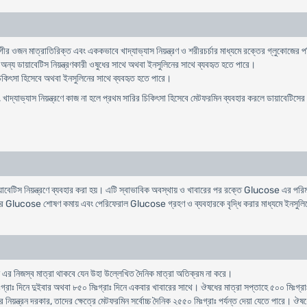
গীর
ওজন
মাত্রাতিরিক্ত
এবং
এককভাবে
খাদ্যাভ্যাস
নিয়ন্ত্রণ
ও
শরীরচর্চার
মাধ্যমে
রক্তের
গ্লুকোজের
প
অন্য
ডায়াবেটিস
নিয়ন্ত্রণকারী
ওষুধের
সাথে
অথবা
ইনসুলিনের
সাথে
ব্যবহৃত
হতে
পারে
।
িকিৎসা
হিসেবে
অথবা
ইনসুলিনের
সাথে
ব্যবহৃত
হতে
পারে
।
,
খাদ্যাভ্যাস
নিয়ন্ত্রণে
কাজ
না
হলে
প্রথম
সারির
চিকিৎসা
হিসেবে
মেটফরমিন
ব্যবহার
করলে
ডায়াবেটিসের
ায়াবেটিস নিয়ন্ত্রণে ব্যবহার করা হয়। এটি স্বাভাবিক অবস্থায় ও খাবারের পর রক্তে Glucose এর পর
র Glucose শোষণ কমায় এবং পেরিফেরাল Glucose গ্রহণ ও ব্যবহারকে বৃদ্ধি করার মাধ্যমে ইনসুল
 এর নিজস্ব মাত্রা থাকবে যেন উহা উল্লে­খিত দৈনিক মাত্রা অতিক্রম না করে।
ঃগ্রাঃ দিনে দুইবার অথবা ৮৫০ মিঃগ্রাঃ দিনে একবার খাবারের সাথে। ঔষধের মাত্রা সপ্তাহে ৫০০ মিঃগ্র
য়ন্ত্রন দরকার, তাদের ক্ষেত্রে মেটফরমিন সর্বোচ্চ দৈনিক ২৫৫০ মিঃগ্রাঃ পর্যন্ত দেয়া যেতে পারে। 