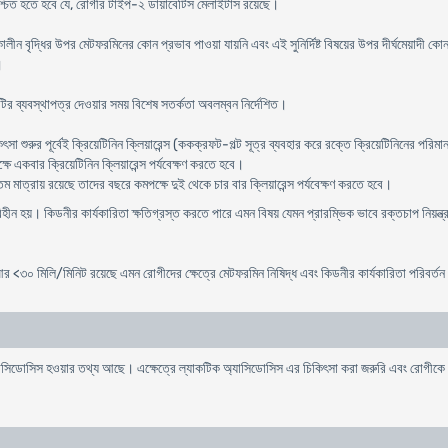
রে নিশ্চিত হতে হবে যে, রোগীর টাইপ-২ ডায়াবেটিস মেলাইটাস রয়েছে।
্ধি কালীন বৃদ্ধির উপর মেটফরমিনের কোন প্রভাব পাওয়া যায়নি এবং এই সুনির্দিষ্ট বিষয়ের উপর দীর্ঘমেয়
।
টির ব্যবস্থাপত্র দেওয়ার সময় বিশেষ সতর্কতা অবলম্বন নির্দেশিত।
ৎসা শুরুর পূর্বেই ক্রিয়েটিনিন ক্লিয়ারেন্স (ককক্রফট-গল্ট সূত্র ব্যবহার করে রক্তে ক্রিয়েটিনিনের পরি
ে একবার ক্রিয়েটিনিন ক্লিয়ারেন্স পর্যবেক্ষণ করতে হবে।
তম মাত্রায় রয়েছে তাদের বছরে কমপক্ষে দুই থেকে চার বার ক্লিয়ারেন্স পর্যবেক্ষণ করতে হবে।
িহীন হয়। কিডনীর কার্যকারিতা ক্ষতিগ্রস্ত করতে পারে এমন বিষয় যেমন প্রারম্ভিক ভাবে রক্তচাপ নিয়ন্ত্
আর <৩০ মিলি/মিনিট রয়েছে এমন রোগীদের ক্ষেত্রে মেটফরমিন নিষিদ্ধ এবং কিডনীর কার্যকারিতা পরিবর্
অ্যাসিডোসিস হওয়ার তথ্য আছে। এক্ষেত্রে ল্যাকটিক অ্যাসিডোসিস এর চিকিৎসা করা জরুরি এবং রোগীক