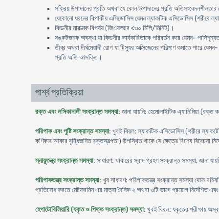
সক্রিয় উপাদানের প্রতি অথবা যে কোন উপাদানের প্রতি অতিসংবেদনশীলতার ক
যেকোনো ধরনের বিপাকীয় এসিডোসিস যেমন ল্যাকটিক এসিডোসিস (শরীরে ল্যাকট
কিডনীর মারাত্মক বিপর্যয় (জিএফআর <৩০ মিলি/মিনিট)।
সঙ্কটজনক অবস্থা যা কিডনীর কার্যকারিতাকে পরিবর্তন করে যেমন- পানিশূন্যত
তীব্র অথবা দীর্ঘমেয়াদী রোগ যা টিস্যুর অক্সিজেনের পরিমাণ কমাতে পারে যেমন- 
প্রতি অতি আসক্তি।
পার্শ্ব প্রতিক্রিয়া
রক্ত এবং লসিকানালী সংক্রান্ত সমস্যা
: জানা যায়নি: হেমোলাইটিক এ্যানিমিয়া (রক্ত ক
পরিপাক এবং পুষ্টি সংক্রান্ত সমস্যা
: খুবই বিরল: ল্যাকটিক এসিডোসিস (শরীরে ল্যাকটেট
কণিকার আকার বৃদ্ধিজনিত রক্তস্বল্পতা) উপস্থিত থাকে সে ক্ষেত্রে বিশেষ বিবেচনা নির্দে
স্নায়ুতন্ত্র সংক্রান্ত সমস্যা
: সাধারণ: খাবারের স্বাদ গ্রহণ সংক্রান্ত সমস্যা, জানা য
পরিপাকতন্ত্র সংক্রান্ত সমস্যা
: খুব সাধারণ: পরিপাকতন্ত্র সংক্রান্ত সমস্যা যেমন বমিবম
প্রতিরোধ করতে মেটফরমিন এর মাত্রা দৈনিক ২ অথবা ৩টি ভাগে প্রয়োগ নির্দেশিত এবং 
হেপাটোবিলিয়ারি (যকৃত ও পিত্ত সংক্রান্ত) সমস্যা
: খুবই বিরল: যকৃতের পরীক্ষায় অস্