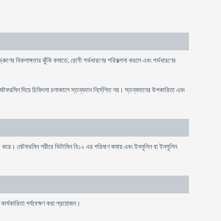
 ভ্রুণের বিকলাঙ্গতার ঝুঁকি কমাতে, রোগী গর্ভধারণের পরিকল্পনা করলে এবং গর্ভধারণের
মেটফরমিন দিয়ে চিকিৎসা চলাকালে স্তন্যদান নির্দেশিত নয়। স্তন্যদানের উপকারিতা এবং
র করে। মেটফরমিন শরীরে ভিটামিন বি১২ এর পরিমাণ কমায় এবং ইনসুলিন বা ইনসুলিন
কার্যকারিতা পর্যবেক্ষণ করা প্রয়োজন।