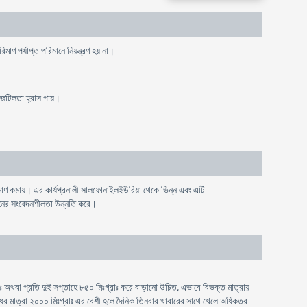
রিমাণ
পর্যাপ্ত
পরিমানে
নিয়ন্ত্রণ
হয়
না
।
জটিলতা
হ্রাস
পায়
।
িমাণ কমায়। এর কার্যপ্রনালী সালফোনাইলইউরিয়া থেকে ভিন্ন এবং এটি
িনের সংবেদনশীলতা উন্নতি করে।
াঃ অথবা প্রতি দুই সপ্তাহে ৮৫০ মিঃগ্রাঃ করে বাড়ানো উচিত, এভাবে বিভক্ত মাত্রায়
ঔষধের মাত্রা ২০০০ মিঃগ্রাঃ এর বেশী হলে দৈনিক তিনবার খাবারের সাথে খেলে অধিকতর