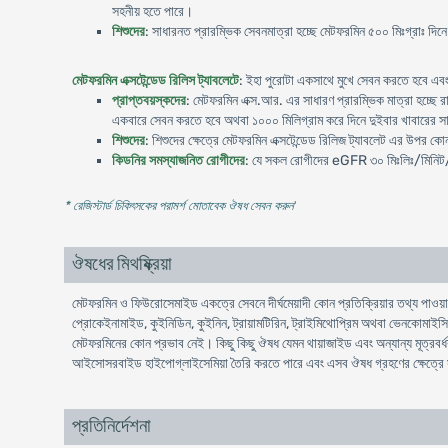
সহনীয় হতে পারে।
শিশুদের
: সাধারনত প্রারম্ভিক সেবনমাত্রা হচ্ছে মেটফরমিন ৫০০ মিঃগ্রাঃ দিন
মেটফরমিন এক্সটেন্ডেড রিলিস ট্যাবলেটে
: ইহা পুরোটা একসাথে মুখে সেবন করতে হবে এবং
প্রাপ্তবয়স্কদের
: মেটফরমিন এক্স.আর. এর সাধারণ প্রারম্ভিক মাত্রা হচ্ছে রা
একবারে সেবন করতে হবে অথবা ১০০০ মিলিগ্রাম করে দিনে দুইবার খাবারের সাথে
শিশুদের
: শিশুদের ক্ষেত্রে মেটফরমিন এক্সটেন্ডেড রিলিজ ট্যাবলেট এর উপর ক
কিডনির সমস্যাজনিত রোগীদের
: যে সকল রোগীদের eGFR ৩০ মিঃলিঃ/মিনিট
* রেজিস্টার্ড চিকিৎসকের পরামর্শ মোতাবেক ঔষধ সেবন করুন
'
ঔষধের মিথষ্ক্রিয়া
মেটফরমিন ও ফিউরোসেমাইড একত্রে সেবনে দীর্ঘমেয়াদী কোন প্রতিক্রিয়ার তথ্য পাওয়
প্রোকেইনামাইড, কুইনিডিন, কুইনিন, ট্রায়ামটিরিন, ট্রাইমিথোপ্রিম অথবা ভেনকোমাইসিন
মেটফরমিনের কোন প্রভাব নেই। কিছু কিছু ঔষধ যেমন থায়াজাইড এবং অন্যান্য মূত্রবর্ধক,
আইসোসরবাইড হাইপোগ্লাইসেমিয়া তৈরি করতে পারে এবং এসব ঔষধ গ্রহণের ক্ষেত্রে
প্রতিনির্দেশনা