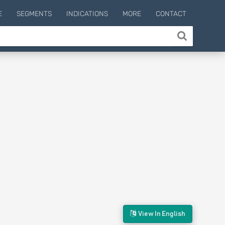
E
SEGMENTS
INDICATIONS
MORE
CONTACT
View In English