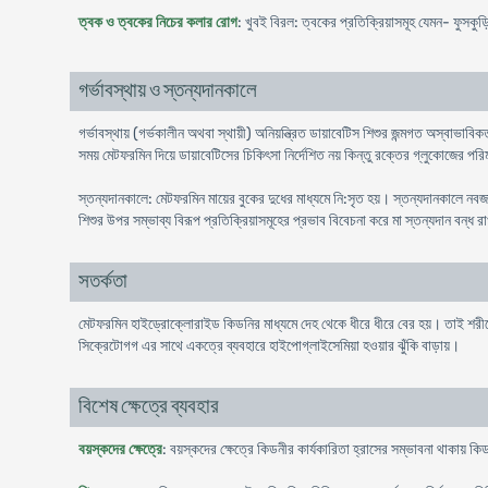
ত্বক ও ত্বকের নিচের কলার রোগ
: খুবই বিরল: ত্বকের প্রতিক্রিয়াসমূহ যেমন- ফুসকুড়ি
গর্ভাবস্থায় ও স্তন্যদানকালে
গর্ভাবস্থায় (গর্ভকালীন অথবা স্থায়ী) অনিয়ন্ত্রিত ডায়াবেটিস শিশুর জন্মগত অস্বাভা
সময় মেটফরমিন দিয়ে ডায়াবেটিসের চিকিৎসা নির্দেশিত নয় কিন্তু রক্তের গ্লুকোজের 
স্তন্যদানকালে: মেটফরমিন মায়ের বুকের দুধের মাধ্যমে নি:সৃত হয়। স্তন্যদানকালে নব
শিশুর উপর সম্ভাব্য বিরূপ প্রতিক্রিয়াসমূহের প্রভাব বিবেচনা করে মা স্তন্যদান বন্ধ
সতর্কতা
মেটফরমিন হাইড্রোক্লোরাইড কিডনির মাধ্যমে দেহ থেকে ধীরে ধীরে বের হয়। তাই শরী
সিক্রেটোগগ এর সাথে একত্রে ব্যবহারে হাইপোগ্লাইসেমিয়া হওয়ার ঝুঁকি বাড়ায়।
বিশেষ ক্ষেত্রে ব্যবহার
বয়স্কদের ক্ষেত্রে
: বয়স্কদের ক্ষেত্রে কিডনীর কার্যকারিতা হ্রাসের সম্ভাবনা থাকায় 