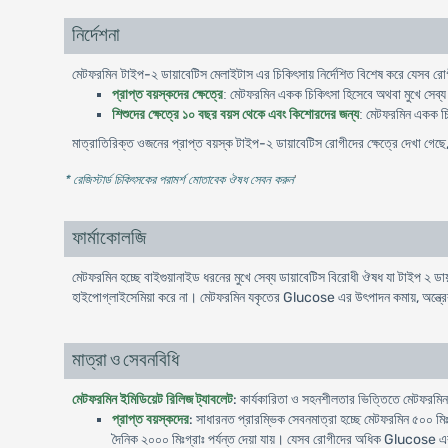
নির্দেশনা
-
মেটফরমিন টাইপ
২
ডায়াবেটিস
মেলাইটাস
এর
চিকিৎসায়
নির্দেশিত
বিশেষ
করে
যেসব
রো
মেটফরমিন
প্রাপ্ত
বয়স্কদের
ক্ষেত্রে
:
একক
চিকিৎসা
হিসেবে
অথবা
মুখে
সেব্য
মেটফরমিন
শিশুদের
ক্ষেত্রে
১০
বছর
বয়স
থেকে
এবং
কিশোরদের
জন্য
:
একক
চ
মাত্রাতিরিক্ত
-
ওজনের
প্রাপ্ত
বয়স্ক
টাইপ
২
ডায়াবেটিস
রোগীদের
ক্ষেত্রে
দেখা
গেছে
* রেজিস্টার্ড চিকিৎসকের পরামর্শ মোতাবেক ঔষধ সেবন করুন
'
ফার্মাকোলজি
মেটফরমিন হচ্ছে বাইগুয়ানাইড ধরনের মুখে সেব্য ডায়াবেটিস বিরোধী ঔষধ যা টাইপ ২ ড
হাইপোগ্লাইসেমিয়া করে না। মেটফরমিন যকৃতের Glucose এর উৎপাদন কমায়, অন্ত্রে
মাত্রা ও সেবনবিধি
মেটফরমিন ইমিডিয়েট রিলিজ ট্যাবলেট
: কার্যকারিতা ও সহনশীলতার ভিত্তিতে মেটফরমিন
প্রাপ্ত বয়স্কদের
: সাধারনত প্রারম্ভিক সেবনমাত্রা হচ্ছে মেটফরমিন ৫০০ মি
দৈনিক ২০০০ মিঃগ্রাঃ পর্যন্ত দেয়া যায়। যেসব রোগীদের অধিক Glucose এর নি