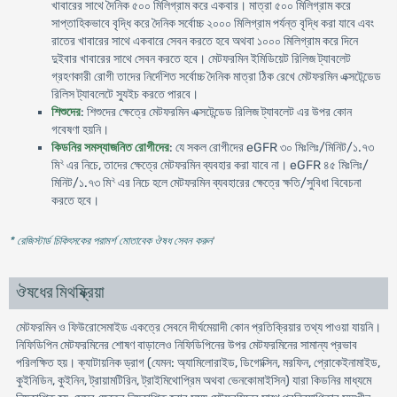
খাবারের সাথে দৈনিক ৫০০ মিলিগ্রাম করে একবার। মাত্রা ৫০০ মিলিগ্রাম করে
সাপ্তাহিকভাবে বৃদ্ধি করে দৈনিক সর্বোচ্চ ২০০০ মিলিগ্রাম পর্যন্ত বৃদ্ধি করা যাবে এবং
রাতের খাবারের সাথে একবারে সেবন করতে হবে অথবা ১০০০ মিলিগ্রাম করে দিনে
দুইবার খাবারের সাথে সেবন করতে হবে। মেটফরমিন ইমিডিয়েট রিলিজ ট্যাবলেট
গ্রহণকারী রোগী তাদের নির্দেশিত সর্বোচ্চ দৈনিক মাত্রা ঠিক রেখে মেটফরমিন এক্সটেন্ডেড
রিলিস ট্যাবলেটে স্যুইচ করতে পারবে।
শিশুদের
: শিশুদের ক্ষেত্রে মেটফরমিন এক্সটেন্ডেড রিলিজ ট্যাবলেট এর উপর কোন
গবেষণা হয়নি।
কিডনির সমস্যাজনিত রোগীদের
: যে সকল রোগীদের eGFR ৩০ মিঃলিঃ/মিনিট/১.৭৩
২
মি
এর নিচে, তাদের ক্ষেত্রে মেটফরমিন ব্যবহার করা যাবে না। eGFR ৪৫ মিঃলিঃ/
২
মিনিট/১.৭৩ মি
এর নিচে হলে মেটফরমিন ব্যবহারের ক্ষেত্রে ক্ষতি/সুবিধা বিবেচনা
করতে হবে।
* রেজিস্টার্ড চিকিৎসকের পরামর্শ মোতাবেক ঔষধ সেবন করুন
'
ঔষধের মিথষ্ক্রিয়া
মেটফরমিন ও ফিউরোসেমাইড একত্রে সেবনে দীর্ঘমেয়াদী কোন প্রতিক্রিয়ার তথ্য পাওয়া যায়নি।
নিফিডিপিন মেটফরমিনের শোষণ বাড়ালেও নিফিডিপিনের উপর মেটফরমিনের সামান্য প্রভাব
পরিলক্ষিত হয়। ক্যাটায়নিক ড্রাগ (যেমন: অ্যামিলোরাইড, ডিগোক্সিন, মরফিন, প্রোকেইনামাইড,
কুইনিডিন, কুইনিন, ট্রায়ামটিরিন, ট্রাইমিথোপ্রিম অথবা ভেনকোমাইসিন) যারা কিডনির মাধ্যমে