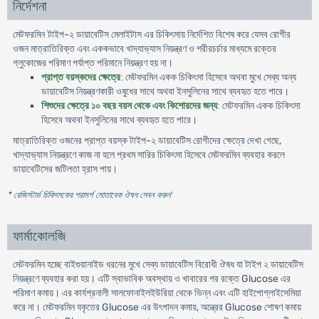
নির্দেশনা
-
মেটফরমিন টাইপ
২
ডায়াবেটিস
মেলাইটাস
এর
চিকিৎসায়
নির্দেশিত
বিশেষ
করে
যেসব
রোগীর
ওজন
মাত্রাতিরিক্ত
এবং
এককভাবে
খাদ্যাভ্যাস
নিয়ন্ত্রণ
ও
শরীরচর্চার
মাধ্যমে
রক্তের
গ্লুকোজের
পরিমাণ
পর্যাপ্ত
পরিমানে
নিয়ন্ত্রণ
হয়
না
।
মেটফরমিন
প্রাপ্ত
বয়স্কদের
ক্ষেত্রে
:
একক
চিকিৎসা
হিসেবে
অথবা
মুখে
সেব্য
অন্য
ডায়াবেটিস
নিয়ন্ত্রণকারী
ওষুধের
সাথে
অথবা
ইনসুলিনের
সাথে
ব্যবহৃত
হতে
পারে
।
মেটফরমিন
শিশুদের
ক্ষেত্রে
১০
বছর
বয়স
থেকে
এবং
কিশোরদের
জন্য
:
একক
চিকিৎসা
হিসেবে
অথবা
ইনসুলিনের
সাথে
ব্যবহৃত
হতে
পারে
।
মাত্রাতিরিক্ত
-
,
ওজনের
প্রাপ্ত
বয়স্ক
টাইপ
২
ডায়াবেটিস
রোগীদের
ক্ষেত্রে
দেখা
গেছে
খাদ্যাভ্যাস
নিয়ন্ত্রণে
কাজ
না
হলে
প্রথম
সারির
চিকিৎসা
হিসেবে
মেটফরমিন
ব্যবহার
করলে
ডায়াবেটিসের
জটিলতা
হ্রাস
পায়
।
* রেজিস্টার্ড চিকিৎসকের পরামর্শ মোতাবেক ঔষধ সেবন করুন
'
ফার্মাকোলজি
মেটফরমিন হচ্ছে বাইগুয়ানাইড ধরনের মুখে সেব্য ডায়াবেটিস বিরোধী ঔষধ যা টাইপ ২ ডায়াবেটিস
নিয়ন্ত্রণে ব্যবহার করা হয়। এটি স্বাভাবিক অবস্থায় ও খাবারের পর রক্তে Glucose এর
পরিমাণ কমায়। এর কার্যপ্রনালী সালফোনাইলইউরিয়া থেকে ভিন্ন এবং এটি হাইপোগ্লাইসেমিয়া
করে না। মেটফরমিন যকৃতের Glucose এর উৎপাদন কমায়, অন্ত্রের Glucose শোষণ কমায়