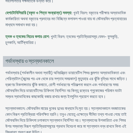
সহনশীলতার সক্ষমতাকে উন্নত করে।
হেপাটোবিলিয়ারি (যকৃত ও পিত্ত সংক্রান্ত) সমস্যা
: খুবই বিরল: যকৃতের পরীক্ষায় অস্বাভাবিক
কার্যকারিতা অথবা যকৃতের প্রদাহের মত বিচ্ছিন্ন ফলাফল পাওয়া যায় যা মেটফরমিন প্রত্যাহারের
মাধ্যমে সমাধান করা হয়।
ত্বক ও ত্বকের নিচের কলার রোগ
: খুবই বিরল: ত্বকের প্রতিক্রিয়াসমূহ যেমন- ফুসকুড়ি,
চুলকানি, আর্টিক্যারিয়া।
গর্ভাবস্থায় ও স্তন্যদানকালে
গর্ভাবস্থায় (গর্ভকালীন অথবা স্থায়ী) অনিয়ন্ত্রিত ডায়াবেটিস শিশুর জন্মগত অস্বাভাবিকতা এবং
পেরিন্যাটাল (জন্মের পর এক থেকে চার সপ্তাহ সময়কাল) মৃত্যুহার এর ঝুঁকি বৃদ্ধির সাথে জড়িত।
ভ্রুণের বিকলাঙ্গতার ঝুঁকি কমাতে, রোগী গর্ভধারণের পরিকল্পনা করলে এবং গর্ভধারণের সময়
মেটফরমিন দিয়ে ডায়াবেটিসের চিকিৎসা নির্দেশিত নয় কিন্তু রক্তের গ্লুকোজের পরিমান যতটা
সম্ভব স্বাভাবিকের কাছাকাছি বজায় রাখার জন্য ইনসুলিন প্রয়োগ করতে হবে।
স্তন্যদানকালে: মেটফরমিন মায়ের বুকের দুধের মাধ্যমে নি:সৃত হয়। স্তন্যদানকালে নবজাতকের
কোন বিরূপ প্রতিক্রিয়া পরিলক্ষিত হয়নি। তবুও যেহেতু এক্ষেত্রে সীমিত তথ্য পাওয়া গেছে তাই
মেটফরমিন দিয়ে চিকিৎসা চলাকালে স্তন্যদান নির্দেশিত নয়। স্তন্যদানের উপকারিতা এবং শিশুর
উপর সম্ভাব্য বিরূপ প্রতিক্রিয়াসমূহের প্রভাব বিবেচনা করে মা স্তন্যদান বন্ধ রাখবে কিনা এই
সিদ্ধান্ত গ্রহণ করা উচিত।