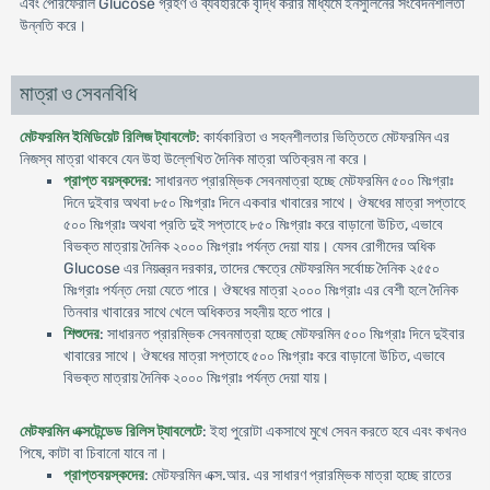
এবং পেরিফেরাল Glucose গ্রহণ ও ব্যবহারকে বৃদ্ধি করার মাধ্যমে ইনসুলিনের সংবেদনশীলতা
উন্নতি করে।
মাত্রা ও সেবনবিধি
মেটফরমিন ইমিডিয়েট রিলিজ ট্যাবলেট
: কার্যকারিতা ও সহনশীলতার ভিত্তিতে মেটফরমিন এর
নিজস্ব মাত্রা থাকবে যেন উহা উল্লে­খিত দৈনিক মাত্রা অতিক্রম না করে।
প্রাপ্ত বয়স্কদের
: সাধারনত প্রারম্ভিক সেবনমাত্রা হচ্ছে মেটফরমিন ৫০০ মিঃগ্রাঃ
দিনে দুইবার অথবা ৮৫০ মিঃগ্রাঃ দিনে একবার খাবারের সাথে। ঔষধের মাত্রা সপ্তাহে
৫০০ মিঃগ্রাঃ অথবা প্রতি দুই সপ্তাহে ৮৫০ মিঃগ্রাঃ করে বাড়ানো উচিত, এভাবে
বিভক্ত মাত্রায় দৈনিক ২০০০ মিঃগ্রাঃ পর্যন্ত দেয়া যায়। যেসব রোগীদের অধিক
Glucose এর নিয়ন্ত্রন দরকার, তাদের ক্ষেত্রে মেটফরমিন সর্বোচ্চ দৈনিক ২৫৫০
মিঃগ্রাঃ পর্যন্ত দেয়া যেতে পারে। ঔষধের মাত্রা ২০০০ মিঃগ্রাঃ এর বেশী হলে দৈনিক
তিনবার খাবারের সাথে খেলে অধিকতর সহনীয় হতে পারে।
শিশুদের
: সাধারনত প্রারম্ভিক সেবনমাত্রা হচ্ছে মেটফরমিন ৫০০ মিঃগ্রাঃ দিনে দুইবার
খাবারের সাথে। ঔষধের মাত্রা সপ্তাহে ৫০০ মিঃগ্রাঃ করে বাড়ানো উচিত, এভাবে
বিভক্ত মাত্রায় দৈনিক ২০০০ মিঃগ্রাঃ পর্যন্ত দেয়া যায়।
মেটফরমিন এক্সটেন্ডেড রিলিস ট্যাবলেটে
: ইহা পুরোটা একসাথে মুখে সেবন করতে হবে এবং কখনও
পিষে, কাটা বা চিবানো যাবে না।
প্রাপ্তবয়স্কদের
: মেটফরমিন এক্স.আর. এর সাধারণ প্রারম্ভিক মাত্রা হচ্ছে রাতের