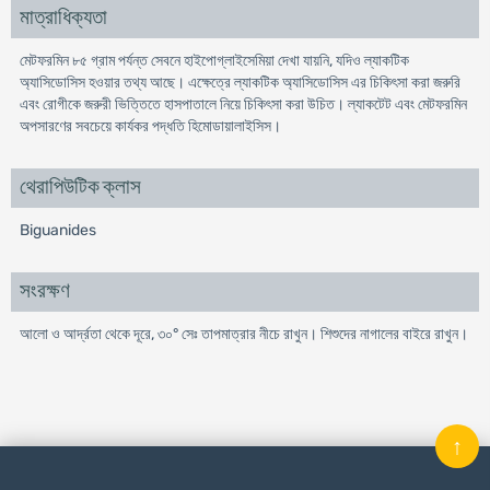
মাত্রাধিক্যতা
মেটফরমিন ৮৫ গ্রাম পর্যন্ত সেবনে হাইপোগ্লাইসেমিয়া দেখা যায়নি, যদিও ল্যাকটিক
অ্যাসিডোসিস হওয়ার তথ্য আছে। এক্ষেত্রে ল্যাকটিক অ্যাসিডোসিস এর চিকিৎসা করা জরুরি
এবং রোগীকে জরুরী ভিত্তিতে হাসপাতালে নিয়ে চিকিৎসা করা উচিত। ল্যাকটেট এবং মেটফরমিন
অপসারণের সবচেয়ে কার্যকর পদ্ধতি হিমোডায়ালাইসিস।
থেরাপিউটিক ক্লাস
Biguanides
সংরক্ষণ
আলো ও আর্দ্রতা থেকে দূরে, ৩০° সেঃ তাপমাত্রার নীচে রাখুন। শিশুদের নাগালের বাইরে রাখুন।
↑