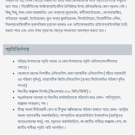
নিষ্কাশিত হয়, সেসব ক্ষেত্রে নিষ্কাশিত হবার সময় মেটফরমিনের সাথে প্রতিযোগিতার সম্মুখীন
হতে পারে। সিমেটিডিনের ফার্মাকোকাইনেটিক বৈশিষ্ট্যের উপর মেটফরমিনের কোন প্রভাব নেই।
কিছু কিছু ঔষধ যেমন থায়াজাইড এবং অন্যান্য মূত্রবর্ধক, কর্টিকোস্টেরয়েড, ফেনোথায়াজিন,
থাইরয়েড প্রডাক্ট, ইস্ট্রোজেন, মুখে খাবার জন্মনিরোধক, ফিনাইটোয়েন, নিকোটিনিক এসিড,
সিমপ্যাথোমিমেটিক ক্যালসিয়াম চ্যানেল ব্লকার এবং আইসোসরবাইড হাইপোগ্লাইসেমিয়া তৈরি
করতে পারে এবং এসব ঔষধ গ্রহণের ক্ষেত্রে সাবধানতা অবলম্বন করতে হবে।
প্রতিনির্দেশনা
সক্রিয় উপাদানের প্রতি অথবা যে কোন উপাদানের প্রতি অতিসংবেদনশীলতার
ক্ষেত্রে।
যেকোনো ধরনের বিপাকীয় এসিডোসিস যেমন ল্যাকটিক এসিডোসিস (শরীরে ল্যাকটেট
এর পরিমাণ বৃদ্ধি), ডায়াবেটিক কিটোএসিডোসিস (রক্তে কিটোনবডির পরিমাণ বৃদ্ধি
পাওয়া)
কিডনীর মারাত্মক বিপর্যয় (জিএফআর <৩০ মিলি/মিনিট)।
সঙ্কটজনক অবস্থা যা কিডনীর কার্যকারিতাকে পরিবর্তন করে যেমন- পানিশূন্যতা,
মারাত্মক সংক্রমণ, শক।
তীব্র অথবা দীর্ঘমেয়াদী রোগ যা টিস্যুর অক্সিজেনের পরিমাণ কমাতে পারে যেমন- হৃদপিন্ড
অথবা শ্বাসনালীর অকার্যকারিতা, সাম্প্রতিক মায়োকার্ডিয়াল ইনফার্কশন (হৃদপিন্ডের
আন্তঃকোষের ক্ষয়), শক, যকৃতের অকার্যকারিতা, মদ জাতীয় পানীয়র মারাত্মক নেশা, মদ
জাতীয় পানীয়র প্রতি অতি আসক্তি।