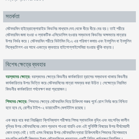
সতর্কতা
মেটফরমিন হাইড্রোক্লোরাইড কিডনির মাধ্যমে দেহ থেকে ধীরে ধীরে বের হয়। তাই শরীরে
মেটফরমিন জমা হওয়া ও ল্যাকটিক এসিডোসিস হওয়ার সম্ভাবনা কিডনির অক্ষমতার মাত্রার
উপর নির্ভর করে। মেটফরমিন শরীরে ভিটামিন বি১২ এর পরিমাণ কমায় এবং ইনসুলিন বা ইনসুলিন
সিক্রেটোগগ এর সাথে একত্রে ব্যবহারে হাইপোগ্লাইসেমিয়া হওয়ার ঝুঁকি বাড়ায়।
বিশেষ ক্ষেত্রে ব্যবহার
বয়স্কদের ক্ষেত্রে
: বয়স্কদের ক্ষেত্রে কিডনীর কার্যকারিতা হ্রাসের সম্ভাবনা থাকায় কিডনীর
কার্যকারিতার উপর ভিত্তি করে মেটফরমিনের মাত্রা সমন্বয় করা উচিত। সেক্ষেত্রে নিয়মিত
কিডনীর কার্যকারিতা পর্যবেক্ষণ করা প্রয়োজন।
শিশুদের ক্ষেত্রে
: শিশুদের ক্ষেত্রে মেটফরমিন দিয়ে চিকিৎসা শুরুর পূর্বে রোগ নির্নয় করে নিশ্চিত
হতে হবে যে, রোগীর টাইপ-২ ডায়াবেটিস মেলাইটাস রয়েছে।
এক বছর ধরে করা নিয়ন্ত্রিত ক্লিনিক্যাল পরীক্ষায় শিশুর স্বাভাবিক বৃদ্ধি এবং বয়:সন্ধি কালীন
বৃদ্ধির উপর মেটফরমিনের কোন প্রভাব পাওয়া যায়নি এবং এই সুনির্দিষ্ট বিষয়ের উপর দীর্ঘমেয়াদী
কোন তথ্য নেই। তাই এসব বিষয়ের উপর মেটফরমিন দ্বারা চিকিৎসাধীন শিশুদের বিশেষভাবে
বয়:সন্ধি পূর্ববর্তী শিশুদের উপর মেটফরমিনের প্রভাবের একটি নিবিড় পর্যবেক্ষণ নির্দেশিত।