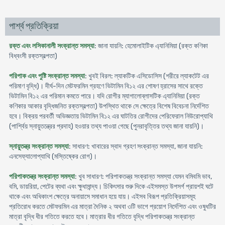
পার্শ্ব প্রতিক্রিয়া
রক্ত এবং লসিকানালী সংক্রান্ত সমস্যা
: জানা যায়নি: হেমোলাইটিক এ্যানিমিয়া (রক্ত কণিকা
বিধ্বংসী রক্তস্বল্পতা)
পরিপাক এবং পুষ্টি সংক্রান্ত সমস্যা
: খুবই বিরল: ল্যাকটিক এসিডোসিস (শরীরে ল্যাকটেট এর
পরিমাণ বৃদ্ধি)। দীর্ঘ-দিন মেটফরমিন গ্রহণে ভিটামিন বি১২ এর শোষণ হ্রাসের সাথে রক্তে
ভিটামিন বি১২ এর পরিমান কমতে পারে। যদি রোগীর ম্যাগালোব্লাসটিক এ্যানিমিয়া (রক্ত
কণিকার আকার বৃদ্ধিজনিত রক্তস্বল্পতা) উপস্থিত থাকে সে ক্ষেত্রে বিশেষ বিবেচনা নির্দেশিত
হবে। বিক্রয় পরবর্তী অভিজ্ঞতায় ভিটামিন বি১২ এর ঘাটতির রোগীদের পেরিফেরাল নিউরোপ্যাথি
(পার্শ্বিয় স্নায়ুতন্ত্রের প্রদাহ) হওয়ার তথ্য পাওয়া গেছে (পুনরাবৃত্তির তথ্য জানা যায়নি)।
স্নায়ুতন্ত্র সংক্রান্ত সমস্যা
: সাধারণ: খাবারের স্বাদ গ্রহণ সংক্রান্ত সমস্যা, জানা যায়নি:
এনসেফ্যালোপ্যাথি (মস্তিষ্কের রোগ)।
পরিপাকতন্ত্র সংক্রান্ত সমস্যা
: খুব সাধারণ: পরিপাকতন্ত্র সংক্রান্ত সমস্যা যেমন বমিবমি ভাব,
বমি, ডায়রিয়া, পেটের ব্যথা এবং ক্ষুধামান্দ্য। চিকিৎসার শুরু দিকে এইসমস্ত উপসর্গ প্রায়শই ঘটে
থাকে এবং অধিকাংশ ক্ষেত্রে অনায়াসে সমাধান হয়ে যায়। এইসব বিরূপ প্রতিক্রিয়াসমূহ
প্রতিরোধ করতে মেটফরমিন এর মাত্রা দৈনিক ২ অথবা ৩টি ভাগে প্রয়োগ নির্দেশিত এবং ওষুধটির
মাত্রা বৃদ্ধি ধীর গতিতে করতে হবে। মাত্রার ধীর গতিতে বৃদ্ধি পরিপাকতন্ত্র সংক্রান্ত