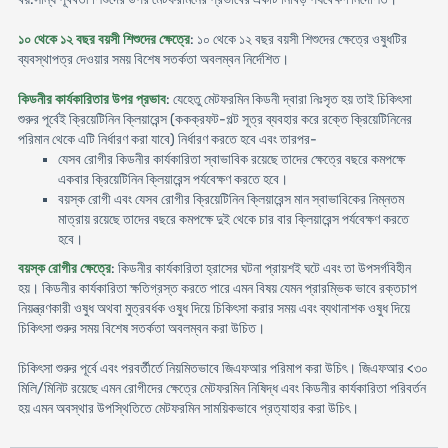
১০ থেকে ১২ বছর বয়সী শিশুদের ক্ষেত্রে
: ১০ থেকে ১২ বছর বয়সী শিশুদের ক্ষেত্রে ওষুধটির
ব্যবস্থাপত্র দেওয়ার সময় বিশেষ সতর্কতা অবলম্বন নির্দেশিত।
কিডনীর কার্যকারিতার উপর প্রভাব
: যেহেতু মেটফরমিন কিডনী দ্বারা নিঃসৃত হয় তাই চিকিৎসা
শুরুর পূর্বেই ক্রিয়েটিনিন ক্লিয়ারেন্স (ককক্রফট-গল্ট সূত্র ব্যবহার করে রক্তে ক্রিয়েটিনিনের
পরিমান থেকে এটি নির্ধারণ করা যাবে) নির্ধারণ করতে হবে এবং তারপর-
যেসব রোগীর কিডনীর কার্যকারিতা স্বাভাবিক রয়েছে তাদের ক্ষেত্রে বছরে কমপক্ষে
একবার ক্রিয়েটিনিন ক্লিয়ারেন্স পর্যবেক্ষণ করতে হবে।
বয়স্ক রোগী এবং যেসব রোগীর ক্রিয়েটিনিন ক্লিয়ারেন্স মান স্বাভাবিকের নিম্নতম
মাত্রায় রয়েছে তাদের বছরে কমপক্ষে দুই থেকে চার বার ক্লিয়ারেন্স পর্যবেক্ষণ করতে
হবে।
বয়স্ক রোগীর ক্ষেত্রে
: কিডনীর কার্যকারিতা হ্রাসের ঘটনা প্রায়শই ঘটে এবং তা উপসর্গবিহীন
হয়। কিডনীর কার্যকারিতা ক্ষতিগ্রস্ত করতে পারে এমন বিষয় যেমন প্রারম্ভিক ভাবে রক্তচাপ
নিয়ন্ত্রণকারী ওষুধ অথবা মুত্রবর্ধক ওষুধ দিয়ে চিকিৎসা করার সময় এবং ব্যথানাশক ওষুধ দিয়ে
চিকিৎসা শুরুর সময় বিশেষ সতর্কতা অবলম্বন করা উচিত।
চিকিৎসা শুরুর পূর্বে এবং পরবর্তীর্তে নিয়মিতভাবে জিএফআর পরিমাপ করা উচিৎ। জিএফআর <৩০
মিলি/মিনিট রয়েছে এমন রোগীদের ক্ষেত্রে মেটফরমিন নিষিদ্ধ এবং কিডনীর কার্যকারিতা পরিবর্তন
হয় এমন অবস্থার উপস্থিতিতে মেটফরমিন সাময়িকভাবে প্রত্যাহার করা উচিৎ।