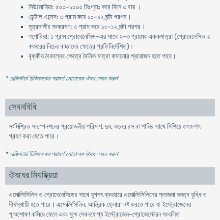
নিউমোনিয়া: ৫০০-১০০০ মিঃগ্রাঃ করে দিনে ৩ বার ।
ডেন্টাল এব্সেস: ৩ গ্রাম করে ১০-১২ ঘন্টা পরপর।
মূত্রনালীর সংক্রমণ: ৩ গ্রাম করে ১০-১২ ঘন্টা পরপর।
গণোরিয়া: ১ গ্রাম প্রোবেনেসিড-এর সাথে ২-৩ গ্রামের এককমাত্রা (প্রোবেনেসিড ২
বৎসরের নিচের বাচ্চাদের ক্ষেত্রে প্রতিনির্দেশিত)।
বৃক্কীয় বৈকল্যের ক্ষেত্রে দৈনিক মাত্রা কমানোর প্রয়োজন হতে পারে।
* রেজিস্টার্ড চিকিৎসকের পরামর্শ মোতাবেক ঔষধ সেবন করুন
'
সেবনবিধি
সংমিশ্রিত সাস্পেনশনের প্রয়োজনীয় পরিমাণ, দুধ, ফলের রস বা পানির সাথে মিশিয়ে তৎক্ষণাৎ
গ্রহণ করা যেতে পারে।
* রেজিস্টার্ড চিকিৎসকের পরামর্শ মোতাবেক ঔষধ সেবন করুন
'
ঔষধের মিথষ্ক্রিয়া
এমোক্সিসিলিন ও প্রোবেনেসিডের সাথে যুগপৎ ব্যবহারে এমোক্সিসিলিনের প্লাজমা ঘনত্ব বৃদ্ধি ও
দীর্ঘস্থায়ী হতে পারে। এমোক্সিসিলিন, আন্ত্রিক ফ্লোরা নষ্ট করতে পারে যা ইস্ট্রোজেনের
পূণঃশোষণ কমিয়ে ফেলে এবং মুখে সেবনযোগ্য ইস্ট্রোজেন-প্রোজেস্টেরন সংবলিত