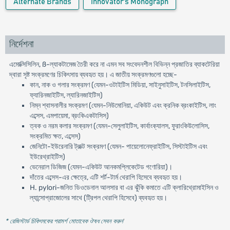
Alternate Brands
Innovator's Monograph
নির্দেশনা
এমোক্সিসিলিন, ß-ল্যাকটামেজ তৈরী করে না এমন সব সংবেদনশীল বিভিন্ন প্রজাতির ব্যাকটেরিয়া
দ্বারা সৃষ্ট সংক্রমণের চিকিৎসায় ব্যবহৃত হয়। এ জাতীয় সংক্রমণগুলো হচ্ছে-
কান, নাক ও গলার সংক্রমণ (যেমন-ওটাইটিস মিডিয়া, সাইনুসাইটিস, টনসিলাইটিস,
ফ্যারিনজাইটিস, ল্যারিনজাইটিস)
নিম্ন শ্বাসনালীর সংক্রমণ (যেমন-নিউমোনিয়া, একিউট এবং ক্রনিক ব্রংকাইটিস, লাং
এব্সেস, এমপায়েমা, ব্রংকিএকটাসিস)
ত্বক ও নরম কলার সংক্রমণ (যেমন-সেলুলাইটিস, কার্বাংক্যালস, ফুরাংকিউলোসিস,
সংক্রমিত ক্ষত, এব্সেস)
জেনিটো-ইউরেনারি ট্রাক্ট সংক্রমণ (যেমন- পায়েলোনেফ্রাইটিস, সিস্টাইটিস এবং
ইউরেথ্রাইটিস)
ভেনেরাল ডিজিজ (যেমন-একিউট আনকমপ্লিকেটেড গণোরিয়া)।
দাঁতের এব্সেস-এর ক্ষেত্রে, এটি শর্ট-টার্ম থেরাপি হিসেবে ব্যবহৃত হয়।
H. pylori-জনিত ডিওডেনাল আলসার বা এর ঝুঁকি কমাতে এটি ক্লারিথ্রোমাইসিন ও
ল্যান্সোপ্রাজোলের সাথে (ট্রিপল থেরাপি হিসেবে) ব্যবহৃত হয়।
* রেজিস্টার্ড চিকিৎসকের পরামর্শ মোতাবেক ঔষধ সেবন করুন
'