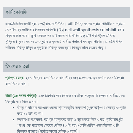
ফার্মাকোলজি
এমোক্সিসিলিন একটি ব্রড স্পেক্ট্রাম পেনিসিলিন। এটি বিভিন্ন ধরনের গ্রাম-পজিটিভ ও গ্রাম-
নেগেটিভ ব্যাকটেরিয়ার বিরুদ্ধে কার্যকরী। ইহা cell wall synthesis কে Inhibit করার
মাধ্যমে কাজ করে। মুখে সেবনের পর এটি দ্রূত পরিশোষিত হয়; এটি গ্যাস্ট্রিক এসিডে
সুস্থিত। মুখে সেবনের ১-২ ঘন্টার মধ্যে এটি সর্বোচ্চ প্লাজমা ঘনত্বে পৌঁছায়। এমোক্সিসিলিন
শরীরের বিভিন্ন টিস্যু ও ফ্লুইডে বিভিন্ন ঘনমাত্রায় বিস্তৃতভাবে ছড়িয়ে পড়ে।
ঔষধের মাত্রা
প্রাপ্ত বয়স্ক
: ২৫০ মিঃগ্রাঃ করে দিনে ৩ বার, তীব্র সংক্রমণের ক্ষেত্রে সর্বোচ্চ ৫০০ মিঃগ্রাঃ
করে দিনে ৩ বার ।
বাচ্চা (১০ বৎসর পর্যন্ত)
: ১২৫ মিঃগ্রাঃ করে দিনে ৩ বার তীব্র সংক্রমণের ক্ষেত্রে সর্বোচ্চ ২৫০
মিঃগ্রাঃ করে দিনে ৩ বার।
তীব্র বা বারবার হয় এমন ধরনের শ্বাসতন্ত্রীয় সংক্রমণ (পুরুলেন্ট)-এর ক্ষেত্রে ৩ গ্রাম
করে ১২ ঘন্টা পরপর।
মধ্যকর্ণের সংক্রমণ: প্রাপ্ত বয়স্কদের জন্য ১ গ্রাম করে দিনে ৩ বার প্রতি চার ঘন্টা
পরপর এবং বাচ্চাদের ক্ষেত্রে দৈনিক ৪০ মিঃগ্রাঃ/কেজি দৈহিক ওজন হিসেবে ৩ টি
বিভক্ত মাত্রায় (সর্বোচ্চ মাত্রা দৈনিক ৩ গ্রাম)।