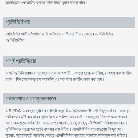
জন্মপ্রতিরোধক জাতীয় ঔষধের কার্যকারিতা হ্রাস করতে পারে।
প্রতিনির্দেশনা
পেনিসিলিন জাতীয় ঔষধের প্রতি অতিসংবেদনশীল রোগীদের ক্ষেত্রে এমোক্সিসিলিন
প্রতিনির্দেশিত।
পার্শ্ব প্রতিক্রিয়া
পার্শ্ব প্রতিক্রিয়াগুলো মৃদুমাত্রার এবং ক্ষণস্থায়ী। এগুলো হলো-ডায়রিয়া, বদহজম এবং কদাচিৎ
র‌্যাশ। সিউডোমেমব্রেনাস কলাইটিস্ এর মত ঘটনা কদাচিৎ লক্ষ্য করা যায়।
গর্ভাবস্থায় ও স্তন্যদানকালে
US FDA-এর প্রেগন্যান্সি ক্যাটাগরী অনুযায়ী এমোক্সিসিলিন 'B' শ্রেণীভূক্ত ঔষধ। তাছাড়া,
গর্ভাবস্থায় এটি ব্যবহারের সুনিয়ন্ত্রিত ও পর্যাপ্ত তথ্য নেই। যেহেতু প্রাণিজ প্রজনন গবেষণা
সর্বদা মানবদেহে কার্যকারিতা সন্বন্ধে পূর্ব ধারণা দেয় না, সেহেতু এই ঔষধটি গর্ভাবস্থায় কেবল
সুনির্দিষ্টভাবে প্রয়োজন হলেই ব্যবহার করা উচিত। এমোক্সিসিলিন স্তন্যদুগ্ধে নিঃসৃত হয়।
সুতরাং, স্তন্যদাত্রী মায়েদের ক্ষেত্রে এমোক্সিসিলিন ব্যবহারে সতর্কতা অবলম্বন করা উচিত।