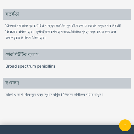
সতর্কতা
চিকিৎসা চলাকালে ব্যাকটেরিয়া বা ছত্রাকজনিত সুপারইনফেকশন হওয়ার সম্ভাবনার বিষয়টি
বিবেচনায় রাখতে হবে। সুপারইনফেকশন হলে এমোক্সিসিলিন গ্রহণ বন্ধ করতে হবে এবং
যথোপযুক্ত চিকিৎসা নিতে হবে।
থেরাপিউটিক ক্লাস
Broad spectrum penicillins
সংরক্ষণ
আলো ও তাপ থেকে দূরে শুষ্ক স্থানে রাখুন। শিশুদের নাগালের বাইরে রাখুন।
↑