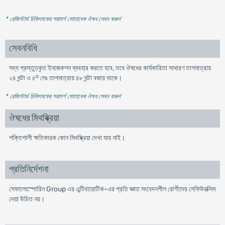
* রেজিস্টার্ড চিকিৎসকের পরামর্শ মোতাবেক ঔষধ সেবন করুন
'
সেবনবিধি
সদ্য প্রস্তুতকৃত ইনজেকশন ব্যবহার করতে হবে, তবে ঔষধের কার্যকারিতা সাধারণ তাপমাত্রায়
o
২৪ ঘন্টা ও ৫
সেঃ তাপমাত্রায় ৪৮ ঘন্টা বজায় থাকে।
* রেজিস্টার্ড চিকিৎসকের পরামর্শ মোতাবেক ঔষধ সেবন করুন
'
ঔষধের মিথষ্ক্রিয়া
শক্তিশালী ক্ষতিকারক কোন মিথষ্ক্রিয়া দেখা যায় নাই।
প্রতিনির্দেশনা
সেফালোস্পোরিন Group এর এন্টিবায়োটিক-এর প্রতি জ্ঞাত সংবেদনশীল রোগীদের সেফিউরক্সিম
দেয়া উচিত নয়।