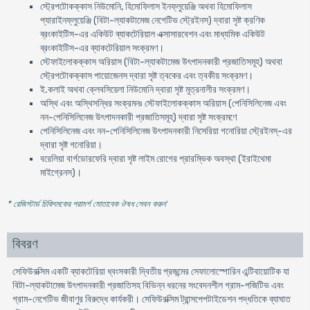
স্ট্রেপটোকক্কাস নিউমোনি, হিমোফিলাস ইনফ্লুয়েঞ্জি অথবা হিমোফিলাস
প্যারাইনফ্লুয়েঞ্জি (বিটা-ল্যাকটামেজ নেগেটিভ স্ট্রেইনস) দ্বারা সৃষ্ট ক্রণিক
ব্রংকাইটিস-এর একিউট ব্যাকটেরিয়াল এক্সাসারবেশন এবং মাধ্যমিক একিউট
ব্রংকাইটিস-এর ব্যাকটেরিয়াল সংক্রমণ।
স্টেফাইলোকক্কাস অরিয়াস (বিটা-ল্যাকটামেজ উৎপাদনকারী প্রজাতিসমূহ) অথবা
স্ট্রেপটোকক্কাস পায়োজেনস দ্বারা সৃষ্ট ত্বকের এবং ত্বকীয় সংক্রমণ।
ই.কলাই অথবা ক্লেবসিয়েলা নিউমোনি দ্বারা সৃষ্ট মূত্রনালীর সংক্রমণ।
অস্থি এবং অস্থিসন্ধির সংক্রমনঃ স্টেফাইলোকক্কাস অরিয়াস (পেনিসিলিনেজ এবং
নন-পেনিসিলিনেজ উৎপাদনকারী প্রজাতিসমূহ) দ্বারা সৃষ্ট সংক্রমণে
পেনিসিলিনেজ এবং নন-পেনিসিলিনেজ উৎপাদনকারী নিসেরিয়া গনোরিয়া স্ট্রেইনস্-এর
দ্বারা সৃষ্ট গনোরিয়া।
বরেলিয়া বার্গডোরফেরি দ্বারা সৃষ্ট লাইম রোগের প্রারম্ভিক অবস্থা (ইরাইথেমা
মাইগ্রেনস)।
* রেজিস্টার্ড চিকিৎসকের পরামর্শ মোতাবেক ঔষধ সেবন করুন
'
বিবরণ
সেফিউরক্সিম একটি ব্যাকটেরিয়া ধ্বংসকারী দ্বিতীয় প্রজন্মের সেফালোস্পোরিন এন্টিবায়োটিক যা
বিটা-ল্যাকটামেজ উৎপাদনকারী প্রজাতিসহ বিভিন্ন ধরনের সংবেদনশীল গ্রাম-পজিটিভ এবং
গ্রাম-নেগেটিভ জীবাণুর বিরুদ্ধে কার্যকরী। সেফিউরক্সিম ট্রান্সপেপটাইডেশন পদ্ধতিকে ব্যাঘাত