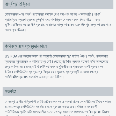
পার্শ্ব প্রতিক্রিয়া
সেফিউরক্সিম-এর পার্শ্ব প্রতিক্রিয়া কদাচিৎ দেখা যায় এবং তা মৃদু ও ক্ষনস্থায়ী। পার্শ্ব
প্রতিক্রিয়া স্বরূপ ত্বকের ফুসঁকুড়ি এবং পাকান্ত্রিক গোলযোগ দেখা দিতে পারে। অন্য
এন্টিবায়োটিকের মত এর দীর্ঘ ব্যবহার, সাধারণত আক্রমণ করেনা এমন জীবাণুর সংক্রমণ হতে পারে
যেমনঃ ক্যানডিডা।
গর্ভাবস্থায় ও স্তন্যদানকালে
US FDA প্রেগন্যান্সি ক্যাটাগরী অনুযায়ী সেফিউরক্সিম 'B' জাতীয় ঔষধ। অর্থাৎ, গর্ভাবস্থায়
ব্যবহারের সুনিয়ন্ত্রিত ও পর্যাপ্ত তথ্য নেই। যেহেতু প্রাণিজ প্রজনন গবেষণা সর্বদা মানবদেহের
জন্য কার্যকর নয়, সেহেতু এই ঔষধটি গর্ভাবস্থায় সুনির্দিষ্টভাবে প্রয়োজন হলেই ব্যবহার করা
উচিত। সেফিউরক্সিম স্তন্যদুগ্ধে নিঃসৃত হয়। সুতরাং, স্তন্যদাত্রী মায়েদের ক্ষেত্রে
সেফিউরক্সিম ব্যবহারে সতর্কতা অবলম্বন করা উচিত।
সতর্কতা
যে সমস্থ রোগীর শক্তিশালী ডাইউরেটিক সেবন করছে অথবা যাদের কোলাইটিসের ইতিহাস আছে
তাদের ক্ষেত্রে সেফিউরক্সিম সতর্কতার সাথে ব্যবহার করতে হবে। যদিও যে সব রোগী
পেনিসিলিনের প্রতি অতি সংবেদনশীল তাদের ক্ষেত্রে সাধারণত সেফালোস্পোরিন ব্যবহার নিরাপদ