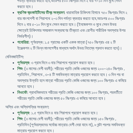
পর্যন্ত ব্যবহার করতে হবে,অতঃপর ৫০০ মিঃগ্রাঃ দিনে ২ বার ৭-১০ দিন মুখে সেবন
করতে হবে।
ক্রণিক ব্রংকাইটিসের তীব্র সংক্রমণ
: ধারাবাহিক চিকিৎসা হিসাবে ৭৫০ মিঃগ্রাঃ দিনে ২
বার মাংশপেশী বা শিরাপথে ২-৩ দিন পর্যন্ত ব্যবহার করতে হবে,অতঃপর ৫০০ মিঃগ্রাঃ
দিনে ২ বার ৫-১০ দিন মুখে সেবন করতে হবে। (ইনজেকশন ও মুখে সেবন উভয়
ক্ষেত্রেই চিকিৎসার সময়কাল সংক্রমণের তীব্রতা এবং রোগীর শারীরিক অবস্থার উপর
নির্ভরশীল)।
গনোরিয়া
: পূর্ণবয়স্ক: ১.৫ গ্রামের একটি একক মাত্রা (৭৫০ মিঃগ্রাঃ এর ২ টি
ইঞ্জেকশন ২ টি ভিন্ন মাংসপেশীর মাধ্যমে অর্থাৎ উভয় নিতম্বে প্রদান করতে হবে)।
মেনিনজাইটিস:
পূর্ণবয়স্ক
: ৩ গ্রাম দিনে ৩ বার শিরাপথে প্রয়োগ করতে হবে।
শিশু
: (৩ মাসের বেশী বয়সী): শরীরের প্রতি কেজি ওজনের জন্য ২০০-২৪০ মিঃগ্রাঃ ,
প্রতিদিন , শিরাপথে , ৩-৪ টি সমবিভক্ত মাত্রায় প্রয়োগ করতে হবে। ৩ দিন পর বা
অবস্থার উন্নতি হলে মাত্রা শরীরের প্রতি কেজি ওজনের জন্য ১০০ মিঃগ্রাঃ এ কমিয়ে
আনতে হবে।
নিওনেট
: প্রাথমিকভাবে শরীরের প্রতি কেজি ওজনের জন্য ১০০ মিঃগ্রাঃ, পরবর্তীতে
শরীরের প্রতি কেজি ওজনের জন্য ৫০ মিঃগ্রাঃ এ কমিয়ে আনতে হবে।
অস্থি এবং অস্থিসন্ধির সংক্রমণ:
পূর্ণবয়স্ক
: ১.৫ গ্রাম দিনে ৪ বার শিরাপথে প্রয়োগ করতে হবে।
শিশু
: (৩ মাসের বেশী বয়সী): শরীরের প্রতি কেজি ওজনের জন্য ১৫০ মিঃগ্রাঃ ,
প্রতিদিন (পূর্ণবয়স্কদের সর্বোচ্চ মাত্রার বেশী দেয়া যাবে না), ৮ ঘন্টা পরপর সমবিভক্ত
মাত্রায় প্রয়োগ করতে হবে।