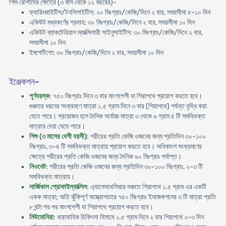
শিশু রোগীদের ক্ষেত্রে (৩ মাস থেকে ১২ বছরের)-
ফ্যারিংজাইটিস/টনসিলাইটিস: ২০ মিঃগ্রাঃ/কেজি/দিনে ২ বার, সময়সীমা ৫-১০ দিন
একিউট মধ্যকর্ণের প্রদাহ: ৩০ মিঃগ্রাঃ/কেজি/দিনে ২ বার, সময়সীমা ১০ দিন
একিউট ব্যাকটেরিয়াল ম্যাক্সিলারী সাইনুসাইটিস: ৩০ মিঃগ্রাঃ/কেজি/দিনে ২ বার,
সময়সীমা ১০ দিন
ইমপেটিগো: ৩০ মিঃগ্রাঃ/কেজি/দিনে ২ বার, সময়সীমা ১০ দিন
ইঞ্জেকশন-
পূর্ণবয়স্ক
: ৭৫০ মিঃগ্রাঃ দিনে ৩ বার মাংশপেশী বা শিরাপথে প্রয়োগ করতে হবে।
গুরুতর ধরনের সংক্রমণে মাত্রা ১.৫ গ্রাম দিনে ৩ বার (শিরাপথে) পর্যন্ত বৃদ্ধি করা
যেতে পারে। প্রয়োজন হলে দৈনিক সর্বোচ্চ মাত্রা ৩ থেকে ৬ গ্রাম ৪ টি সমবিভক্ত
মাত্রায় দেয়া যেতে পারে।
শিশু (৩ মাসের বেশী বয়সী)
: শরীরের প্রতি কেজি ওজনের জন্য প্রতিদিন ৩০-১০০
মিঃগ্রাঃ, ৩-৪ টি সমবিভক্ত মাত্রায় প্রয়োগ করতে হবে। অধিকাংশ সংক্রমণের
ক্ষেত্রে শরীরের প্রতি কেজি ওজনের জন্য দৈনিক ৬০ মিঃগ্রাঃ পর্যাপ্ত।
নিওনেট
: শরীরের প্রতি কেজি ওজনের জন্য প্রতিদিন ৩০-১০০ মিঃগ্রাঃ, ২-৩ টি
সমবিভক্ত মাত্রায়।
সার্জিকাল প্রোফাইল্যাক্সিস
: এ্যানেসথেসিয়ার শুরুতে শিরাপথে ১.৫ গ্রাম এর একটি
একক মাত্রা; অতি ঝুঁকিপূর্ণ অস্ত্রোপচারে ৭৫০ মিঃগ্রাঃ ইনজেকশনের ৩ টি মাত্রা প্রতি
৮ ঘন্টা পর পর মাংশপেশী বা শিরাপথে প্রয়োগ করতে হবে।
নিউমোনিয়া
: ধারাবাহিক চিকিৎসা হিসাবে ১.৫ গ্রাম দিনে ২ বার শিরাপথে ২-৩ দিন