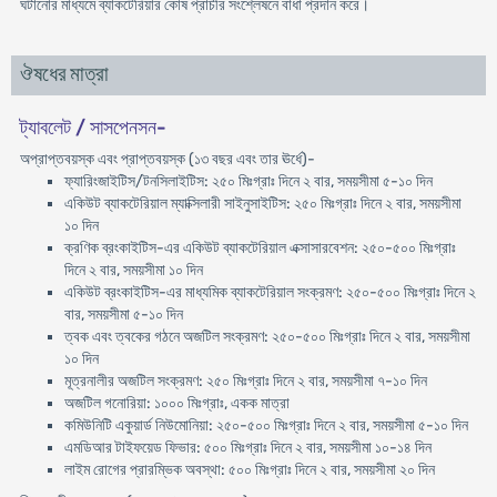
ঘটানোর মাধ্যমে ব্যাকটেরিয়ার কোষ প্রাচীর সংশ্লেষনে বাধা প্রদান করে।
ঔষধের মাত্রা
ট্যাবলেট / সাসপেনসন-
অপ্রাপ্তবয়স্ক এবং প্রাপ্তবয়স্ক (১৩ বছর এবং তার ঊর্ধে)-
ফ্যারিংজাইটিস/টনসিলাইটিস: ২৫০ মিঃগ্রাঃ দিনে ২ বার, সময়সীমা ৫-১০ দিন
একিউট ব্যাকটেরিয়াল ম্যাক্সিলারী সাইনুসাইটিস: ২৫০ মিঃগ্রাঃ দিনে ২ বার, সময়সীমা
১০ দিন
ক্রণিক ব্রংকাইটিস-এর একিউট ব্যাকটেরিয়াল এক্সাসারবেশন: ২৫০-৫০০ মিঃগ্রাঃ
দিনে ২ বার, সময়সীমা ১০ দিন
একিউট ব্রংকাইটিস-এর মাধ্যমিক ব্যাকটেরিয়াল সংক্রমণ: ২৫০-৫০০ মিঃগ্রাঃ দিনে ২
বার, সময়সীমা ৫-১০ দিন
ত্বক এবং ত্বকের গঠনে অজটিল সংক্রমণ: ২৫০-৫০০ মিঃগ্রাঃ দিনে ২ বার, সময়সীমা
১০ দিন
মূত্রনালীর অজটিল সংক্রমণ: ২৫০ মিঃগ্রাঃ দিনে ২ বার, সময়সীমা ৭-১০ দিন
অজটিল গনোরিয়া: ১০০০ মিঃগ্রাঃ, একক মাত্রা
কমিউনিটি একুয়ার্ড নিউমোনিয়া: ২৫০-৫০০ মিঃগ্রাঃ দিনে ২ বার, সময়সীমা ৫-১০ দিন
এমডিআর টাইফয়েড ফিভার: ৫০০ মিঃগ্রাঃ দিনে ২ বার, সময়সীমা ১০-১৪ দিন
লাইম রোগের প্রারম্ভিক অবস্থা: ৫০০ মিঃগ্রাঃ দিনে ২ বার, সময়সীমা ২০ দিন