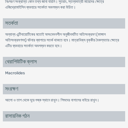
নিঃসরণ সংক্রান্ত কোন তথ্য জানা যায়নি। সুতরাং, স্তন্যদাত্রী মায়েদের ক্ষেত্রে
এজিথ্রোমাইসিন ব্যবহারে সতর্কতা অবলম্বন করা উচিত।
সতর্কতা
অন্যান্য এন্টিবায়োটিকের মতোই অসংবেদনশীল অনুজীবঘটিত অতিসংক্রমণ (ফাঙ্গাল
অতিসংক্রমণসহ) ঘটনার ব্যাপারে সতর্ক থাকতে হবে। মাত্রাধিক্য বৃক্কীয় বৈকল্যতার ক্ষেত্রে
এটির ব্যবহারে সতর্কতা অবলম্বন করতে হবে।
থেরাপিউটিক ক্লাস
Macrolides
সংরক্ষণ
আলো ও তাপ থেকে দূরে শুষ্ক স্থানে রাখুন। শিশুদের নাগালের বাইরে রাখুন।
রাসায়নিক গঠন