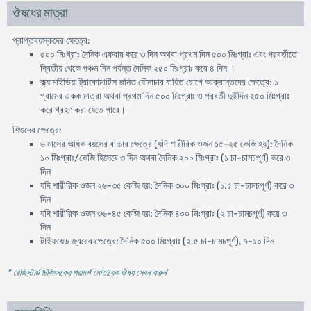
ঔষধের মাত্রা
প্রাপ্তবয়স্কদের ক্ষেত্রে:
৫০০ মিঃগ্রাঃ দৈনিক একবার করে ৩ দিন অথবা প্রথম দিন ৫০০ মিঃগ্রাঃ এবং পরবর্তীতে
দ্বিতীয় থেকে পঞ্চম দিন পর্যন্ত দৈনিক ২৫০ মিঃগ্রাঃ করে ৪ দিন ।
ক্ল্যামাইডিয়া ট্রাকোমাটিস জনিত যৌনাচার বাহিত রোগে আক্রান্তদের ক্ষেত্রে: ১
গ্রামের একক মাত্রা অথবা প্রথম দিন ৫০০ মিঃগ্রাঃ ও পরবর্তী দুইদিন ২৫০ মিঃগ্রাঃ
করে গ্রহণ করা যেতে পারে।
শিশুদের ক্ষেত্রে:
৬ মাসের অধিক বয়সের বাচ্চার ক্ষেত্রে (যদি শারীরিক ওজন ১৫-২৫ কেজি হয়): দৈনিক
১০ মিঃগ্রাঃ/কেজি হিসেবে ৩ দিন অথবা দৈনিক ২০০ মিঃগ্রাঃ (১ চা-চামচপূর্ণ) করে ৩
দিন
যদি শারীরিক ওজন ২৬-৩৫ কেজি হয়: দৈনিক ৩০০ মিঃগ্রাঃ (১.৫ চা-চামচপূর্ণ) করে ৩
দিন
যদি শারীরিক ওজন ৩৬-৪৫ কেজি হয়: দৈনিক ৪০০ মিঃগ্রাঃ (২ চা-চামচপূর্ণ) করে ৩
দিন
টাইফয়েড জ্বরের ক্ষেত্রে: দৈনিক ৫০০ মিঃগ্রাঃ (২.৫ চা-চামচপূর্ণ), ৭-১০ দিন
* রেজিস্টার্ড চিকিৎসকের পরামর্শ মোতাবেক ঔষধ সেবন করুন
'