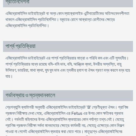
প্রতিনির্দেশনা
এজিথ্রোমাইসিন ডাইহাইড্রেট বা অন্য কোন ম্যাক্রোলাইড এন্টিবায়োটিকের অতিসংবেদনশীলতা
থাকলে এজিথ্রোমাইসিন প্রতিনির্দেশিত। যকৃতের রোগে আক্রান্ত রোগীদের ক্ষেত্রে
এজিথ্রোমাইসিন প্রতিনির্দেশিত।
পার্শ্ব প্রতিক্রিয়া
এজিথ্রোমাইসিন ডাইহাইড্রেট এর পার্শ্ব প্রতিক্রিয়ার মাত্রা ও পরিধি কম এবং এটি সুসহনীয়।
পার্শ্ব প্রতিক্রিয়ার মধ্যে রয়েছে বমি-বমি ভাব, বমি, আন্ত্রিক ব্যথা, উদরীয় অস্বস্তি, বায়ু
উদ্গিরণ, ডায়রিয়া, মাথা ব্যথা, ঘুম ঘুম ভাব এবং ত্বকীয় র‌্যাশ যা ঔষধ গ্রহণ বন্ধ করলে বন্ধ হয়ে
যায়।
গর্ভাবস্থায় ও স্তন্যদানকালে
প্রেগন্যান্সি ক্যাটাগরী অনুযায়ী এজিথ্রোমাইসিন ডাইহাইড্রেট 'B' শ্রেণীভূক্ত ঔষধ। প্রাণিজ
প্রজনন নিরীক্ষায় দেখা গেছে, এজিথ্রোমাইসিন এর Fetus এর উপর কোন ক্ষতিকর প্রভাব
নেই। গর্ভবতী মহিলাদের উপর এজিথ্রোমাইসিন ব্যবহারের কোন পর্যাপ্ত তথ্য নেই। যেহেতু
প্রাণিজ প্রজনন নিরীক্ষা সর্বদা মানবদেহের ক্ষেত্রে কার্যকরী নয়, সেহেতু এক্ষেত্রে কোন বিকল্প
পাওয়া না গেলেই এজিথ্রোমাইসিন ব্যবহার করা যেতে পারে। মাতৃদুগ্ধে এজিথ্রোমাইসিনের