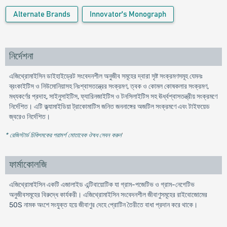
Alternate Brands
Innovator's Monograph
নির্দেশনা
এজিথ্রোমাইসিন ডাইহাইড্রেট সংবেদনশীল অনুজীব সমূহের দ্বারা সৃষ্ট সংক্রমণসমূহ যেমনঃ
ব্রংকাইটিস ও নিউমোনিয়াসহ নিঃশ্বাসতন্ত্রের সংক্রমণ, ত্বক ও কোমল কোষকলার সংক্রমণ,
মধ্যকর্ণের প্রদাহ, সাইনুসাইটিস, ফ্যারিনজাইটিস ও টনসিলাইটিস সহ ঊর্ধ্বশ্বাসতন্ত্রীয় সংক্রমণে
নির্দেশিত। এটি ক্ল্যামাইডিয়া ট্রাকোমাটিস জনিত জননাঙ্গের অজটিল সংক্রমণে এবং টাইফয়েড
জ্বরেও নির্দেশিত।
* রেজিস্টার্ড চিকিৎসকের পরামর্শ মোতাবেক ঔষধ সেবন করুন
'
ফার্মাকোলজি
এজিথ্রোমাইসিন একটি এজালাইড এন্টিবায়োটিক যা গ্রাম-পজেটিভ ও গ্রাম-নেগেটিভ
অনুজীবসমূহের বিরুদ্ধে কার্যকরী। এজিথ্রোমাইসিন সংবেদনশীল জীবাণুসমূহের রাইবোজোমের
50S নামক অংশে সংযুক্ত হয়ে জীবাণুর দেহে প্রোটিন তৈরীতে বাধা প্রদান করে থাকে।