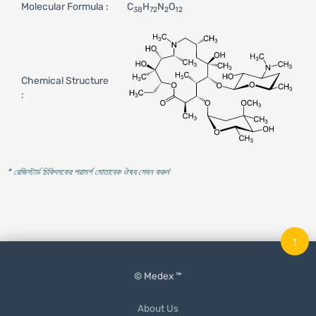
Molecular Formula :
C
H
N
O
38
72
2
12
Chemical Structure
:
* রেজিস্টার্ড চিকিৎসকের পরামর্শ মোতাবেক ঔষধ সেবন করুন
'
↑
© Medex ™
About Us