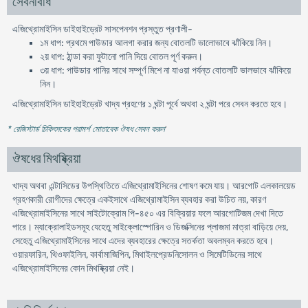
সেবনবিধি
এজিথ্রোমাইসিন ডাইহাইড্রেট সাসপেনশন প্রস্তুত প্রণালী-
১ম ধাপ: প্রথমে পাউডার আলগা করার জন্য বোতলটি ভালোভাবে ঝাঁকিয়ে নিন।
২য় ধাপ: ঠান্ডা করা ফুটানো পানি দিয়ে বোতল পূর্ণ করুন।
৩য় ধাপ: পাউডার পানির সাথে সম্পূর্ণ মিশে না যাওয়া পর্যন্ত বোতলটি ভালভাবে ঝাঁকিয়ে
নিন।
এজিথ্রোমাইসিন ডাইহাইড্রেট খাদ্য গ্রহণের ১ ঘন্টা পূর্বে অথবা ২ ঘন্টা পরে সেবন করতে হবে।
* রেজিস্টার্ড চিকিৎসকের পরামর্শ মোতাবেক ঔষধ সেবন করুন
'
ঔষধের মিথষ্ক্রিয়া
খাদ্য অথবা এন্টাসিডের উপস্থিতিতে এজিথ্রোমাইসিনের শোষণ কমে যায়। আরগোট এলকালয়েড
গ্রহণকারী রোগীদের ক্ষেত্রে একইসাথে এজিথ্রোমাইসিন ব্যবহার করা উচিত নয়, কারণ
এজিথ্রোমাইসিনের সাথে সাইটোক্রোম পি-৪৫০ এর বিক্রিয়ার ফলে আরগোটিজম দেখা দিতে
পারে। ম্যাক্রোলাইডসমূহ যেহেতু সাইক্লোস্পোরিন ও ডিজক্সিনের প্লাজমা মাত্রা বাড়িয়ে দেয়,
সেহেতু এজিথ্রোমাইসিনের সাথে এদের ব্যবহারের ক্ষেত্রে সতর্কতা অবলম্বন করতে হবে।
ওয়ারফারিন, থিওফাইলিন, কার্বামাজিপিন, মিথাইলপ্রেডনিসোলন ও সিমেটিডিনের সাথে
এজিথ্রোমাইসিনের কোন মিথষ্ক্রিয়া নেই।