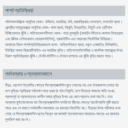
পার্শ্ব প্রতিক্রিয়া
পরিপাকতান্ত্রিক অসুবিধা যেমন- বমিভাব, ডায়রিয়া, বমি, হজমক্রিয়ায় গোলযোগ, তলপেটে ব্যথা।
কেন্দ্রীয় স্নায়ুতন্ত্রের অসুবিধা যেমন- মাথা ব্যথা, ঝিমুনি, বিভ্রান্তি, খিচুনি এবং রেটিনাল
বিচ্ছিন্নতার ঝুঁকি। অতিসংবেদনশীলতা যেমন- গায়ে ফুসকুড়ি (কদাচিৎ স্টিভেন-জনসন সিনড্রোম
এবং টক্সিক এপিডারমাল নেক্রোলাইসিস), প্রুরাইটিস এবং সম্ভাব্য সিস্টেমিক বিক্রিয়া।
অন্যান্য বিরল পার্শ্বপ্রতিক্রিয়াগুলো হলো- অস্থিসন্ধিতে ব্যথা, যকৃত এনজাইম, বিলিরুবিন,
ইউরিয়া অথবা ক্রিয়েটিনাইন-এর সাময়িক বৃদ্ধি। হাইপোগ্লাইসেমিয়া ও মানসিক স্বাস্থ্যের উপর
বিরুপ প্রতিক্রিয়ার ঝুঁকি। টেনডিনাইটিস ও টেনডন রাপচার এর ঝুঁকি বৃদ্ধি করতে পারে।
গর্ভাবস্থায় ও স্তন্যদানকালে
ইঁদুর, খরগোশ ইত্যাদির ক্ষেত্রে সিপ্রোফ্লক্সাসিন মুখে সেবনের পর এবং ইনজেকশন দেবার পর
বংশ বৃদ্ধির প্রক্রিয়া পর্যবেক্ষণ করে ভ্রুণের গঠন বিকৃতি, বংশ বিস্তার ক্ষমতার ক্ষতি হওয়া,
প্রসবপূর্ব বা প্রসবোত্তর কালীন সময়ে বৃদ্ধির উপর এর কোন প্রভাব দেখা যায় নি। তবে
অন্যান্য কুইনোলোনের মত সিপ্রোফ্লক্সাসিন অপরিণত জীবের ক্ষেত্রে আর্থোপ্যাথি সৃষ্টি করতে
পারে এবং সে কারণে গর্ভকালীন অবস্থায় এর ব্যবহার নিদের্শিত নয়। ইঁদুরের উপর পরীক্ষায় দেখা
গেছে যে সিপ্রোফ্লক্সাসিন দুগ্ধে নিঃসৃত হয় কাজেই স্তন্যদানরত মায়েদের ক্ষেত্রে এর ব্যবহার
সুপারিশ করা হয় না।