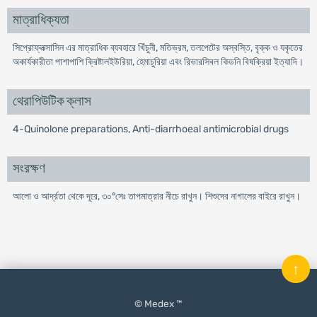
মাত্রাধিক্যতা
সিপ্রোফ্লক্সাসিন এর মাত্রাধিক ব্যবহারে খিঁচুনী, মতিভ্রম, তলপেটের অস্বস্তি, বৃক্ক ও যকৃতের
অকার্যকারীতা পাশাপাশি ক্রিষ্টালইউরিয়া, হেমাচুরিয়া এবং রিভারসিবল কিডনি বিষক্রিয়া ইত্যাদি।
থেরাপিউটিক ক্লাস
4-Quinolone preparations, Anti-diarrhoeal antimicrobial drugs
সংরক্ষণ
আলো ও আর্দ্রতা থেকে দূরে, ৩০°সেঃ তাপমাত্রার নীচে রাখুন। শিশুদের নাগালের বাইরে রাখুন।
↑
© Medex ™