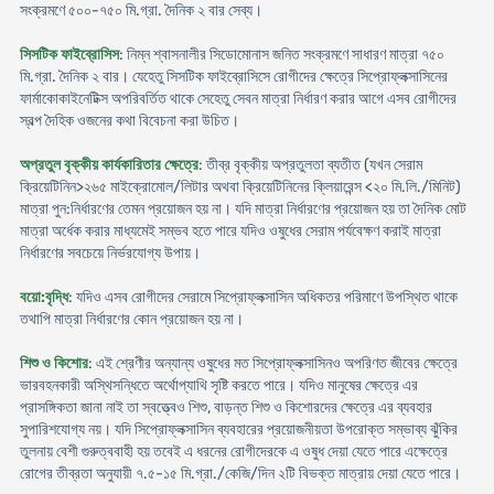
সংক্রমণে ৫০০-৭৫০ মি.গ্রা. দৈনিক ২ বার সেব্য।
সিসটিক ফাইব্রোসিস
: নিম্ন শ্বাসনালীর সিডোমোনাস জনিত সংক্রমণে সাধারণ মাত্রা ৭৫০
মি.গ্রা. দৈনিক ২ বার। যেহেতু সিসটিক ফাইব্রোসিসে রোগীদের ক্ষেত্রে সিপ্রোফ্লক্সাসিনের
ফার্মাকোকাইনেটিক্স অপরিবর্তিত থাকে সেহেতু সেবন মাত্রা নির্ধারণ করার আগে এসব রোগীদের
স্বল্প দৈহিক ওজনের কথা বিবেচনা করা উচিত।
অপ্রতুল বৃক্কীয় কার্যকারিতার ক্ষেত্রে
: তীব্র বৃক্কীয় অপ্রতুলতা ব্যতীত (যখন সেরাম
ক্রিয়েটিনিন>২৬৫ মাইক্রোমোল/লিটার অথবা ক্রিয়েটিনিনের ক্লিয়ারেন্স <২০ মি.লি./মিনিট)
মাত্রা পুন:নির্ধারণের তেমন প্রয়োজন হয় না। যদি মাত্রা নির্ধারণের প্রয়োজন হয় তা দৈনিক মোট
মাত্রা অর্ধেক করার মাধ্যমেই সম্ভব হতে পারে যদিও ওষুধের সেরাম পর্যবেক্ষণ করাই মাত্রা
নির্ধারণের সবচেয়ে নির্ভরযোগ্য উপায়।
বয়ো:বৃদ্ধি
: যদিও এসব রোগীদের সেরামে সিপ্রোফ্লক্সাসিন অধিকতর পরিমাণে উপস্থিত থাকে
তথাপি মাত্রা নির্ধারণের কোন প্রয়োজন হয় না।
শিশু ও কিশোর
: এই শ্রেণীর অন্যান্য ওষুধের মত সিপ্রোফ্লক্সাসিনও অপরিণত জীবের ক্ষেত্রে
ভারবহনকারী অস্থিসন্ধিতে অর্থোপ্যাথি সৃষ্টি করতে পারে। যদিও মানুষের ক্ষেত্রে এর
প্রাসঙ্গিকতা জানা নাই তা স্বত্ত্বেও শিশু, বাড়ন্ত শিশু ও কিশোরদের ক্ষেত্রে এর ব্যবহার
সুপারিশযোগ্য নয়। যদি সিপ্রোফ্লক্সাসিন ব্যবহারের প্রয়োজনীয়তা উপরোক্ত সম্ভাব্য ঝুঁকির
তুলনায় বেশী গুরুত্ববাহী হয় তবেই এ ধরনের রোগীদেরকে এ ওষুধ দেয়া যেতে পারে এক্ষেত্রে
রোগের তীব্রতা অনুযায়ী ৭.৫-১৫ মি.গ্রা./কেজি/দিন ২টি বিভক্ত মাত্রায় দেয়া যেতে পারে।