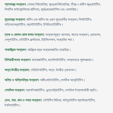
শ্বাসতন্ত্র সংক্রমণ
: লোবার নিউমোনিয়া, ব্রঙ্কোনিউমোনিয়া, তীব্র ও জটিল ব্রঙ্কাইটিস,
সিসটিক ফাইব্রোসিসের জটিলতা, ব্রঙ্কিয়েকটেসিস এবং এমপায়িমা।
মূত্রতন্ত্র সংক্রমণ
: জটিল এবং জটিল নয় এরূপ মূত্রনালীর সংক্রমণ, সিসটাইটিস,
পাইলোনেফ্রাইটিস, প্রস্টেটাইটিস, ইপিডিডাইমিটিস।
ত্বক ও কোমল কোষ কলার সংক্রমণ
: সংক্রমণযুক্ত আলসার, ক্ষতের সংক্রমণ, এ্যাবসেস,
সেলুলাইটিস, ওটাইটিস এক্সটারনা, ইরিসিপেলাস, সংক্রমিত ক্ষত।
পাকান্ত্রিক সংক্রমণ
: আন্ত্রিক জ্বর সংক্রমনজনিত ডায়ারিয়া।
বিলিয়ারীপথের সংক্রমণ
: কলানজাইটিস, কলেসিসটাইটিস, গলব্লাডারে পুজসঞ্চায়ন।
অন্ত:উদরীয় সংক্রমন
: পেরিটোনাইটিস, অন্ত: উদরীয় এ্যাবসেস।
অস্থি ও অস্থিসন্ধির সংক্রমণ
: অষ্টিওমাইলাইটিস, সেপটিক আর্থ্রাইটিস।
পেলভিক সংক্রমণ
: স্যালপিনজাইটিস, এন্ডোমেট্রাইটিস, পেলভিক ইনফ্লামেটরী ব্যাধি।
চোখ, নাক, কান ও গলার সংক্রমণ
: ওটাইটিস মিডিয়া, সাইনুসাইটিস ম্যাসটয়ডাইটিস,
টনসিলাইটিস।