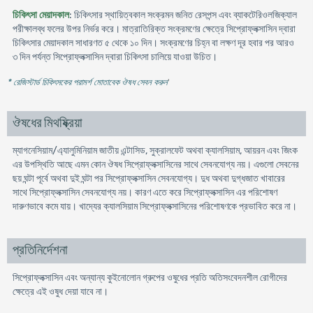
চিকিৎসা মেয়াদকাল
: চিকিৎসার স্থায়িত্বকাল সংক্রমন জনিত রেসপন্স এবং ব্যাকটেরিওলজিক্যাল
পরীক্ষালব্ধ ফলের উপর নির্ভর করে। মাত্রাতিরিক্ত সংক্রমণের ক্ষেত্রে সিপ্রোফ্লক্সাসিন দ্বারা
চিকিৎসার মেয়াদকাল সাধারণত ৫ থেকে ১০ দিন। সংক্রমণের চিহ্ন বা লক্ষণ দূর হবার পর আরও
৩ দিন পর্যন্ত সিপ্রোফ্লক্সাসিন দ্বারা চিকিৎসা চালিয়ে যাওয়া উচিত।
* রেজিস্টার্ড চিকিৎসকের পরামর্শ মোতাবেক ঔষধ সেবন করুন
'
ঔষধের মিথষ্ক্রিয়া
ম্যাগনেসিয়াম/এ্যালুমিনিয়াম জাতীয় এন্টাসিড, সুক্রালফেট অথবা ক্যালসিয়াম, আয়রন এবং জিংক
এর উপস্থিতি আছে এমন কোন ঔষধ সিপ্রোফ্লক্সাসিনের সাথে সেবনযোগ্য নয়। এগুলো সেবনের
ছয় ঘন্টা পূর্বে অথবা দুই ঘন্টা পর সিপ্রোফ্লক্সাসিন সেবনযোগ্য। দুধ অথবা দুগ্ধজাত খাবারের
সাথে সিপ্রোফ্লক্সাসিন সেবনযোগ্য নয়। কারণ এতে করে সিপ্রোফ্লক্সাসিন এর পরিশোষণ
দারুণভাবে কমে যায়। খাদ্যের ক্যালসিয়াম সিপ্রোফ্লক্সাসিনের পরিশোষণকে প্রভাবিত করে না।
প্রতিনির্দেশনা
সিপ্রোফ্লক্সাসিন এবং অন্যান্য কুইনোলোন গ্রুপের ওষুধের প্রতি অতিসংবেদনশীল রোগীদের
ক্ষেত্রে এই ওষুধ দেয়া যাবে না।