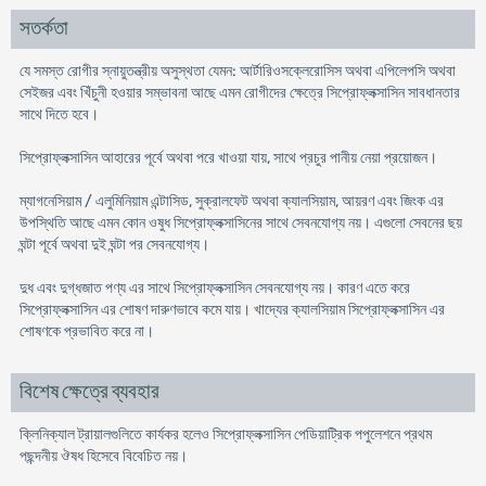
সতর্কতা
যে সমস্ত রোগীর স্নায়ুতন্ত্রীয় অসুস্থতা যেমন: আর্টারিওসক্লেরোসিস অথবা এপিলেপসি অথবা
সেইজর এবং খিঁচুনী হওয়ার সম্ভাবনা আছে এমন রোগীদের ক্ষেত্রে সিপ্রোফ্লক্সাসিন সাবধানতার
সাথে দিতে হবে।
সিপ্রোফ্লক্সাসিন আহারের পূর্বে অথবা পরে খাওয়া যায়, সাথে প্রচুর পানীয় নেয়া প্রয়োজন।
ম্যাগনেসিয়াম / এলুমিনিয়াম এন্টাসিড, সুক্রালফেট অথবা ক্যালসিয়াম, আয়রণ এবং জিংক এর
উপস্থিতি আছে এমন কোন ওষুধ সিপ্রোফ্লক্সাসিনের সাথে সেবনযোগ্য নয়। এগুলো সেবনের ছয়
ঘন্টা পূর্বে অথবা দুই ঘন্টা পর সেবনযোগ্য।
দুধ এবং দুগ্ধজাত পণ্য এর সাথে সিপ্রোফ্লক্সাসিন সেবনযোগ্য নয়। কারণ এতে করে
সিপ্রোফ্লক্সাসিন এর শোষণ দারুণভাবে কমে যায়। খাদ্যের ক্যালসিয়াম সিপ্রোফ্লক্সাসিন এর
শোষণকে প্রভাবিত করে না।
বিশেষ ক্ষেত্রে ব্যবহার
ক্লিনিক্যাল ট্রায়ালগুলিতে কার্যকর হলেও সিপ্রোফ্লক্সাসিন পেডিয়াট্রিক পপুলেশনে প্রথম
পছন্দনীয় ঔষধ হিসেবে বিবেচিত নয়।