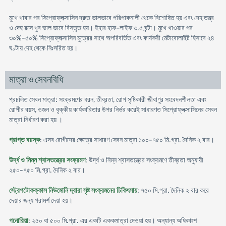
মুখে খাবার পর সিপ্রোফ্লক্সাসিন দ্রুত ভালভাবে পরিপাকনালী থেকে বিশোষিত হয় এবং দেহ তন্ত্র
ও দেহ রসে খুব ভাল ভাবে বিস্তৃত হয়। ইহার হাফ-লাইফ ৩.৫ ঘন্টা। মুখে খাওয়ার পর
৩০%-৫০% সিপ্রোফ্লক্সাসিন মুত্রের সাথে অপরিবর্তিত এবং কার্যকরী মেটাবোলাইট হিসাবে ২৪
ঘণ্টায় দেহ থেকে নিঃসরিত হয়।
মাত্রা ও সেবনবিধি
প্রচলিত সেবন মাত্রা: সংক্রমণের ধরন, তীব্রতা, রোগ সৃষ্টিকারী জীবাণুর সংবেদনশীলতা এবং
রোগীর বয়স, ওজন ও বৃক্কীয় কার্যকারিতার উপর নির্ভর করেই সাধারণত সিপ্রোফ্লক্সাসিনের সেবন
মাত্রা নির্ধারণ করা হয় ।
প্রাপ্ত বয়স্ক
: এসব রোগীদের ক্ষেত্রে সাধারণ সেবন মাত্রা ১০০-৭৫০ মি.গ্রা. দৈনিক ২ বার।
উর্দ্ধ ও নিম্ন শ্বাসতন্ত্রের সংক্রমণ
: উর্দ্ধ ও নিম্ন শ্বাসতন্ত্রের সংক্রমণে তীব্রতা অনুযায়ী
২৫০-৭৫০ মি.গ্রা. দৈনিক ২ বার।
স্ট্রেপটোকক্কাস নিউমোনি দ্বারা সৃষ্ট সংক্রমনের চিকিৎসায়
: ৭৫০ মি.গ্রা. দৈনিক ২ বার করে
দেয়ার জন্য পরামর্শ দেয়া হয়।
গনোরিয়া
: ২৫০ বা ৫০০ মি.গ্রা. এর একটি এককমাত্রা দেওয়া হয়। অন্যান্য অধিকাংশ