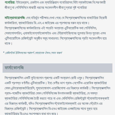
গনোরিয়া
: ইউরেথ্রাল, রেকটাল এবং ফ্যারিঞ্জিয়াল গনোরিয়াসহ বিটা ল্যাকটামেজ নি:সরণকারী
জীবাণু বা পেনিসিলিনে মাঝারী ধরনের সংবেদনশীল জীবাণু দ্বারা সৃষ্ট গনোরিয়া
মাইক্রোবায়োলজি
: দেহ বহির্ভূত পরীক্ষায় দেখা গেছে যে সিপ্রোফ্লক্সাসিনের বাকটেরিয়া বিরোধী
কার্যকারিতা, ব্যাকটেরিয়ার ডি.এন.এ জাইরেজ এর প্রশমনের দরুন হয়ে থাকে।
সিপ্রোফ্লক্সাসিনের কার্যকারিতার এই পদ্ধতি অন্যান্য এন্টিবায়োটিক যথা পেনিসিলিন,
সেফালোসপরিন, এ্যামাইনোগ্লাইকোসাইড এবং টেট্রাসাইক্লিনের তুলনায় ভিন্ন সুতরাং এসব
এন্টিবায়োটিকে রেজিস্ট্যান্ট অনুজীব সমূহ সাধারনত: সিপ্রোফ্লক্সাসিনের প্রতি সংবেদনশীল হয়ে
থাকে।
* রেজিস্টার্ড চিকিৎসকের পরামর্শ মোতাবেক ঔষধ সেবন করুন
'
ফার্মাকোলজি
সিপ্রোফ্লক্সাসিন একটি কুইনোলোন গ্রুপের একটি সংক্রমণ রোধী ওষুধ। সিপ্রোফ্লক্সাসিন
একটি প্রশস্ত বর্ণালীর এন্টিবায়োটিক। ইহা বেশীর ভাগ গ্রাম-নেগেটিভ এরোবিক ব্যাকটেরিয়া
যেমন এন্টারোব্যাকটেরিয়েসি, স্যুডোমোনাস এরোজিনোসা এর বিরুদ্ধে কার্যকরী। সিপ্রোফ্লক্সাসিন
গ্রাম-পজেটিভ ব্যাকটেরিয়া যেমন পেনিসিলিনেজ উৎপাদনকারী ব্যাকটেরিয়া, যে সমস্ত
ব্যাকটেরিয়া পেনিসিলিনেজ তৈরী করতে পারে না এবং মেথিসিলিন রেজিস্ট্যান্ট স্ট্যাফাইলোকক্কাই
এর বিরুদ্ধে কার্যকরী, যদিও সিপ্রোফ্লক্সাসিন স্ট্যাফাইলোকক্কাই এর অনেক স্ট্রেইন এর
বিরুদ্ধে রেজিস্ট্যান্ট। সিপ্রোফ্লক্সাসিন ডিএনএ জাইরেজ এনজাইমের সাথে যুক্ত হয়ে
ব্যাকটেরিয়ার ডিএনএ সংশ্লেষনে বাধা দান করে।