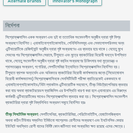
Alternate Brands
Innovator's Monograph
নির্দেশনা
সিপ্রোফ্লক্সাসিন একক সংক্রমণ এবং দুই বা ততোধিক সংবেদনশীল অনুজীব দ্বারা সৃষ্ট মিশ্র
সংক্রমণে নির্দেশিত। এ্যামাইনোগ্লাইকোসাইড, পেনিসিলিনসমূহ এবং সেফালোসপরিনসহ অন্য
এন্টিবায়োটিকে রেজিস্ট্যান্ট অনুজীব দ্বারা সৃষ্ট সংক্রমণেও এর ব্যবহার হয়ে থাকে। যেহেতু মুখে
সেবনের পর সিপ্রোফ্লক্সাসিন সেরামে, টিস্যুতে এবং মুত্রে ব্যাকটেরিয়া বিরোধী ঘনত্বে উপস্থিত
থাকে, সেহেতু সংবেদশীল অনুজীব দ্বারা সৃষ্ট বহুবিধ সংক্রমণের চিকিৎসায় যথা মুত্রতন্ত্র ও
শ্বাসতন্ত্রের সংক্রমণ, গণোরিয়া, সেপটিসেমিয়া ইত্যাদিতে সিপ্রোফ্লক্সাসিন নির্দেশিত হয়।
টিস্যুতে ব্যাপক অন্তর্ভেদ এবং অধিকতর ব্যকটেরিয়া বিরোধী কার্যক্ষমতার জন্যে (সিডোমোনাস
বিরোধী কার্যক্ষমতাসহ) সিপ্রোফ্লক্সাসিনকে সেনসিটিভিটি পরীক্ষা ব্যাতিরেকেই এককভাবে বা
এ্যামাইনোগ্লাইকোসাইড/বিটা ল্যাকটাম এন্টিবায়োটিক সহযোগে, তীব্র নিউট্রোপেনিয়ায় ব্যবহার
করা যায় অথবা ব্যাকটেরয়েডস ফ্রাজিলিস এর উপস্থিতি ধারণা করা হলে এ্যানারোব এর বিরুদ্ধে
কার্যকরী এন্টিবায়োটিকের সাথেও সিপ্রোফ্লক্সাসিন ব্যবহার করা হয়। সিপ্রোফ্লক্সাসিন সংবেদশীল
ব্যাকটেরিয়া দ্বারা সৃষ্ট নিম্নলিখিত সংক্রমণ সমূহে নির্দেশিত হয়ঃ
তীব্র সিসটেমিক সংক্রমণ
: সেপটিসেনিয়া, ব্যাকটেরিমিয়া, পেরিটোনাইটিস, হেমাটোলজিক্যাল
অথবা কঠিন টিউমার সম্বলিত ইমিউনো সাপ্রেসড রোগীদের সংক্রমণে এবং ইনটেনসিভ কেয়ার
ইউনিটে অবস্থিত রোগী যাদের নির্দিষ্ট কোন জটিলতা যথা সংক্রমিত ক্ষত রয়েছে এদের ক্ষেত্রে।