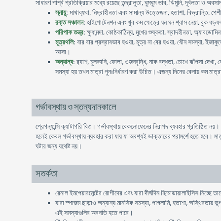
সাধারণ পার্শ্ব প্রতিক্রিয়ার মধ্যে রয়েছে তন্দ্রালুতা, ঘুমঘুম ভাব, ঝিমুনি, দূর্বলতা ও অবস
স্নায়ু
: মাথাব্যথা, নিদ্রাহীনতা এবং সামান্য উত্তেজনা, হতাশা, বিভ্রান্তি, পেশী
রক্ত সঞ্চালন
: হাইপোটেনশন এবং খুব কম ক্ষেত্রে ঘন ঘন শ্বাস নেয়া, বুক ধড়ফড় 
পরিপাক তন্ত্র
: ক্ষুধামন্দা, কোষ্ঠকাঠিন্য, মুখের শুষ্কতা, স্বাদহীনতা, অ্যাবডো
মূত্রথলি
: বার বার প্রস্রাবভাব হওয়া, মূত্র না বের হওয়া, যৌন সমস্যা, ইজাকু
আসা।
অন্যান্য
: র‍্যাশ, চুলকানি, ফোলা, ওজনবৃদ্ধি, নাক বদ্ধতা, চোখে ঝাঁপসা দেখা,
সমস্যা হয় তখন মাত্রা পুনঃনির্ধারণ করা উচিত। এজন্য দিনের বেলায় কম মাত্রা
গর্ভাবস্থায় ও স্তন্যদানকালে
প্রেগন্যান্সি ক্যাটাগরি বি৩। গর্ভাবস্থায় বেকলোফেনের নিরাপদ ব্যবহার প্রতিষ্ঠিত 
হলেই কেবল গর্ভাবস্থায় ব্যবহার করা যায় যা অবশ্যই ডাক্তারের পরামর্শে হতে হবে। মা
ঘটার জন্য যথেষ্ট নয়।
সতর্কতা
রেনাল ইমপেয়ারমেন্টের রোগীদের এবং যারা দীর্ঘদিন হিমোডায়ালাইসিস নিচ্ছে তা
যারা স্পাজম ছাড়াও অন্যান্য মানসিক সমস্যা, পাগলামি, হতাশা, অস্থিরতায় ভূ
এই সমস্যাগুলির অবনতি হতে পারে।