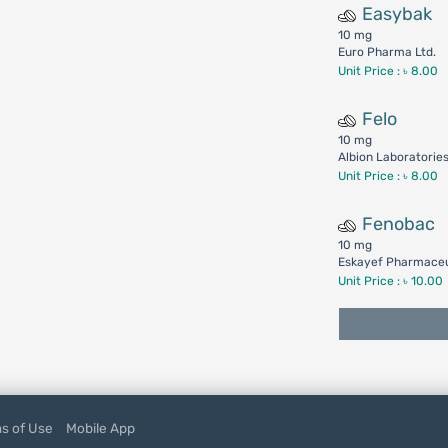
Easybak
10 mg
Euro Pharma Ltd.
Unit Price : ৳ 8.00
Felo
10 mg
Albion Laboratorie
Unit Price : ৳ 8.00
Fenobac
10 mg
Eskayef Pharmaceut
Unit Price : ৳ 10.00
s of Use
Mobile App