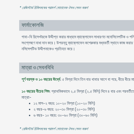
* রেজিস্টার্ড চিকিৎসকের পরামর্শ মোতাবেক ঔষধ সেবন করুন
'
ফার্মাকোলজি
গাবা-বি রিসেপ্টরকে উদ্দীপ্ত করার মাধ্যমে ব্যাক্লোফেন সাধারণত মনোসিনেপটিক ও পল
সংশ্লেষণে বাধা দান করে। উপরন্তু ব্যাক্লোফেন কশেরুকার মধ্যবর্তী স্থানে কাজ করার মাধ
নসিসেপটিভ উদ্দীপনাকেও প্রতিহত করে।
মাত্রা ও সেবনবিধি
পূর্ণ বয়স্ক ও ১০ বছরের ঊর্ধ্বে
: ৫ মিগ্রা দিনে তিন বার খাবার আগে বা পরে, ধীরে ধীরে মাত্
১০ বছরের নীচের শিশু
: প্রাথমিকভাবে ২.৫ মিগ্রা (২.৫ মিলি) দিনে ৪ বার এবং পরবর্তীতে 
মাত্রা-
১২ মাস-২ বছর: ১০-২০ মিগ্রা (১০-২০ মিলি)
২ বছর-৬ বছর: ২০-৩০ মিগ্রা (২০-৩০ মিলি)
৬ বছর- ১০ বছর: ৩০-৬০ মিগ্রা (৩০-৬০ মিলি)
* রেজিস্টার্ড চিকিৎসকের পরামর্শ মোতাবেক ঔষধ সেবন করুন
'