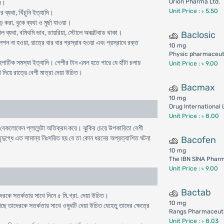
Orion Pharma Ltd.
াদ।
Unit Price : ৳ 5.50
র ব্যথা, খিঁচুনি ইত্যাদি।
করা, বুকে ব্যথা ও মুর্ছা যাওয়া।
মিনাল ব্যথা, বমিবমি ভাব, ডায়রিয়া, স্টোলে অকাল্টবাড থাকা।
Baclosic
লেশন না হওয়া, রাত্রে বার বার প্রস্রাব হওয়া এবং প্রস্রাবে রক্ত
10 mg
Physic pharmaceuti
 হেপাটিক সমস্যা ইত্যাদি। পেশীর টান এমন হতে পারে যে হাঁটা চলায়
Unit Price : ৳ 9.00
 দিয়ে রাত্রে বেশী মাত্রা দেয়া উচিত।
Bacmax
10 mg
Drug International 
Unit Price : ৳ 8.00
নয়। বেকলোফেন প্লাসেন্টা অতিক্রম করে। ঝুকির চেয়ে উপকারিতা বেশী
তৃদুগ্ধে এত সামান্য নিঃসরিত হয় যে তা কোন ধরনের অপ্রত্যাশিত ঘটনা
Bacofen
10 mg
The IBN SINA Phar
Unit Price : ৳ 9.00
Bactab
দেরকে সতর্কতার সাথে দিনে ৫ মি.গ্রা. দেয়া উচিত।
10 mg
গছে তাদেরকে সতর্কতার সাথে ওষুধটি দেয়া উচিত যেহেতু তাদের ক্ষেত্রে
Rangs Pharmaceuti
Unit Price : ৳ 8.03