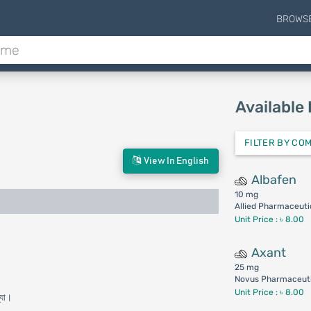
BROWS
Available
FILTER BY CO
View In English
Albafen
10 mg
Allied Pharmaceutic
Unit Price : ৳ 8.00
Axant
25 mg
Novus Pharmaceuti
Unit Price : ৳ 8.00
্যা।