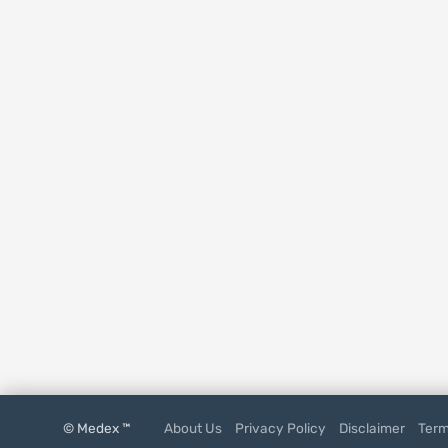
© Medex ™
About Us
Privacy Policy
Disclaimer
Term