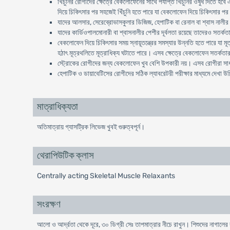
খিঁচুনির রোগীদের ক্ষেত্রে বেকলোফেনের সাথে পর্যাপ্ত খিঁচুনির ওষুধ দিতে 
দিয়ে চিকিৎসার পর সহজেই খিঁচুনি হতে পারে যা বেকলোফেন দিয়ে চিকিৎসার
যাদের আলসার, সেরেব্রোভাসকুলার ডিজিজ, হেপাটিক বা রেনাল বা শ্বাস নাল
যাদের কার্ডিওপালমোনারী বা শ্বাসনালীর পেশীর দূর্বলতা রয়েছে তাদেরও সতর্ক
বেকলোফেন দিয়ে চিকিৎসার সময় স্নায়ূতন্ত্রের সমস্যার উন্নতি হতে পারে যা
হঠাৎ মূত্রথলিতে মূত্রাধিক্য ঘটাতে পারে। এসব ক্ষেত্রে বেকলোফেন সতর্কত
স্ট্রোকের রোগীদের জন্য বেকলোফেন খুব বেশি উপকারী নয়। এসব রোগীরা স
হেপাটিক ও ডায়াবেটিসের রোগীদের সঠিক ল্যাবরেটরী পরীক্ষার মাধ্যমে দেখা
মাত্রাধিক্যতা
অতিমাত্রায় গ্যাসট্রিক লিভেজ খুবই গুরুত্বপূর্ন।
থেরাপিউটিক ক্লাস
Centrally acting Skeletal Muscle Relaxants
সংরক্ষণ
আলো ও আর্দ্রতা থেকে দূরে, ৩০ ডিগ্রী সেঃ তাপমাত্রার নীচে রাখুন। শিশুদের নাগালের