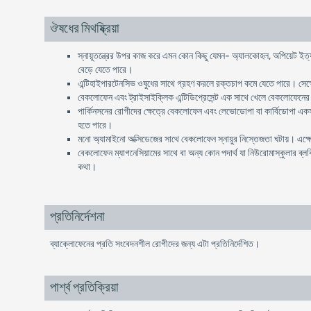
ঔষধের মিথষ্ক্রিয়া
স্নায়ূতন্ত্রের উপর কাজ করে এমন কোন কিছু যেমন- অ্যালকোহল, অপিয়েট ইত
বেড়ে যেতে পারে।
এন্টিহাইপারটেনসিভ ওষুধের সাথে গ্রহণ করলে রক্তচাপ কমে যেতে পারে। সেক্ষে
বেকলোফেন এবং ট্রাইসাইক্লিক এন্টিডিপ্রেসেন্ট এক সাথে খেলে বেকলোফেনের 
পার্কিনসনের রোগীদের ক্ষেত্রে বেকলোফেন এবং লেভোডোপা বা কার্বিডোপা একসাথে 
হতে পারে।
মনো অ্যামাইনো অক্সিডেজের সাথে বেকলোফেন স্নায়ুর নিস্তেজতা ঘটায়। এক্ষেত
বেকলোফেন ম্যাগনেসিয়ামের সাথে বা অন্য কোন পদার্থ যা নিউরোমাস্‌কুলার ব্ল
কথা।
প্রতিনির্দেশনা
ব্যাক্লোফেনের প্রতি সংবেদনশীল রোগীদের জন্য এটা প্রতিনির্দেশিত।
পার্শ্ব প্রতিক্রিয়া