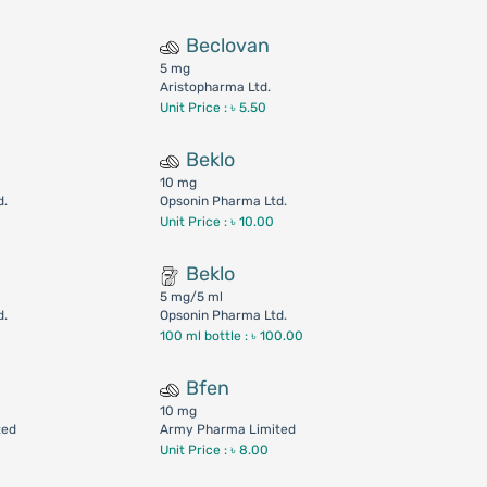
Beclovan
5 mg
Aristopharma Ltd.
Unit Price : ৳ 5.50
Beklo
10 mg
d.
Opsonin Pharma Ltd.
Unit Price : ৳ 10.00
Beklo
5 mg/5 ml
d.
Opsonin Pharma Ltd.
100 ml bottle :
৳ 100.00
Bfen
10 mg
ted
Army Pharma Limited
Unit Price : ৳ 8.00