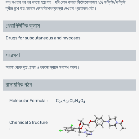
বন্ধ হওয়ার পর পর ভালো হয়ে যায়। যদি কোন কারনে কিটোকোনাজল ২% ডব্লিউ/ডব্লিউ
ক্রীম মুখে যায়, তাহলে কোন বিশেষ ব্যবস্থা নেওয়ার প্রয়োজন নেই।
থেরাপিউটিক ক্লাস
Drugs for subcutaneous and mycoses
সংরক্ষণ
আলো থেকে দূরে, ঠান্ডা ও শুকনো স্থানে সংরক্ষণ করুন।
রাসায়নিক গঠন
Molecular Formula :
C
H
Cl
N
O
26
28
2
4
4
Chemical Structure
: