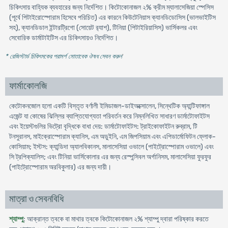
চিকিৎসায় বাহ্যিক ব্যবহারের জন্য নির্দেশিত। কিটোকোনাজল ২% ক্রীম ম্যালাসেজিয়া স্পেসিস
(পূর্বে পিটাইরোস্পোরাম হিসেবে পরিচিত) এর কারনে কিউটেনিয়াস ক্যানডিডোসিস (ভালভাইটিস
সহ), ক্যানডিডাল ইন্টারট্রিগো (সোয়েট র‍্যাশ), টিনিয়া (পিটাইরিয়াসিস) ভার্সিকলর এবং
সেবোরিক ডার্মাটাইটিস এর চিকিৎসায়ও নির্দেশিত।
* রেজিস্টার্ড চিকিৎসকের পরামর্শ মোতাবেক ঔষধ সেবন করুন
'
ফার্মাকোলজি
কেটোকনজোল হলো একটি বিস্তৃত বর্ণালী ইমিডাজল-ডাইঅক্সোলেন, সিন্থেটিক অ্যান্টিফাঙ্গাল
এজেন্ট যা কোষের ঝিল্লির ব্যাপ্তিযোগ্যতা পরিবর্তন করে নিম্নলিখিত সাধারণ ডার্মাটোফাইটস
এবং ইয়েস্টগুলির ভিট্রো বৃদ্ধিকে বাধা দেয়: ডার্মাটোফাইটস: ট্রাইকোফাইটন রুব্রাম, টি
টনসুরানস, মাইক্রোস্পোরাম ক্যানিস, এম অডুইনি, এম জিপসিয়াম এবং এপিডার্মোফিটন ফ্লোক-
কোসিয়াম; ইস্টস: ক্যান্ডিদা অ্যালবিকানস, মালাসেসিয়া ওভালে (পাইট্রোস্পোরাম ওভালে) এবং
সি ট্রপিক্যালিস; এবং টিনিয়া ভার্সিকোলার এর জন্য রেস্পন্সিবল অর্গানিসম, মালাসেসিয়া ফুরফুর
(পাইট্রোস্পোরাম অরবিকুলার) এর জন্য দায়ী।
মাত্রা ও সেবনবিধি
শ্যাম্পু
: আক্রান্ত ত্বকে বা মাথার ত্বকে কিটোকোনাজল ২% শ্যাম্পু দ্বারা পরিষ্কার করতে