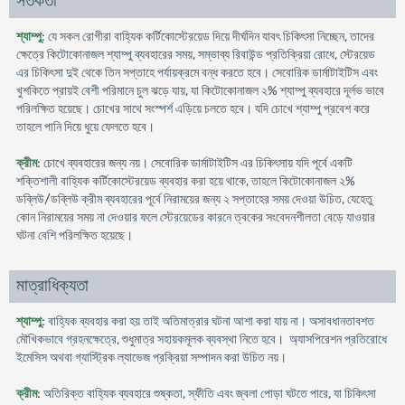
সতর্কতা
শ্যাম্পু
: যে সকল রোগীরা বাহ্যিক কর্টিকোস্টেরয়েড দিয়ে দীর্ঘদিন যাবৎ চিকিৎসা নিচ্ছেন, তাদের
ক্ষেত্রে কিটোকোনাজল শ্যাম্পু ব্যবহারের সময়, সম্ভাব্য রিবাউন্ড প্রতিক্রিয়া রোধে, স্টেরয়েড
এর চিকিৎসা দুই থেকে তিন সপ্তাহে পর্যায়ক্রমে বন্ধ করতে হবে। সেবোরিক ডার্মাটাইটিস এবং
খুশকিতে প্রায়ই বেশী পরিমানে চুল ঝড়ে যায়, যা কিটোকোনাজল ২% শ্যাম্পু ব্যবহারে দূর্লভ ভাবে
পরিলক্ষিত হয়েছে। চোখের সাথে সংস্পর্শ এড়িয়ে চলতে হবে। যদি চোখে শ্যাম্পু প্রবেশ করে
তাহলে পানি দিয়ে ধুয়ে ফেলতে হবে।
ক্রীম
: চোখে ব্যবহারের জন্য নয়। সেবোরিক ডার্মাটাইটিস এর চিকিৎসায় যদি পূর্বে একটি
শক্তিশালী বাহ্যিক কর্টিকোস্টেরয়েড ব্যবহার করা হয়ে থাকে, তাহলে কিটোকোনাজল ২%
ডব্লিউ/ডব্লিউ ক্রীম ব্যবহারের পূর্বে নিরাময়ের জন্য ২ সপ্তাহের সময় দেওয়া উচিত, যেহেতু
কোন নিরাময়ের সময় না দেওয়ার ফলে স্টেরয়েডের কারনে ত্বকের সংবেদনশীলতা বেড়ে যাওয়ার
ঘটনা বেশি পরিলক্ষিত হয়েছে।
মাত্রাধিক্যতা
শ্যাম্পু
: বাহ্যিক ব্যবহার করা হয় তাই অতিমাত্রার ঘটনা আশা করা যায় না। অসাবধানতাবশত
মৌখিকভাবে গ্রহনক্ষেত্রে, শুধুমাত্র সহায়কমূলক ব্যবস্থা নিতে হবে। অ্যাসপিরেশন প্রতিরোধে
ইমেসিস অথবা গ্যাস্ট্রিক ল্যাভেজ প্রক্রিয়া সম্পাদন করা উচিত নয়।
ক্রীম
: অতিরিক্ত বাহ্যিক ব্যবহারে শুষ্কতা, স্ফীতি এবং জ্বলা পোড়া ঘটতে পারে, যা চিকিৎসা