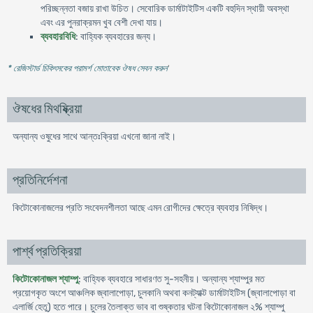
পরিচ্ছন্নতা বজায় রাখা উচিত। সেবোরিক ডার্মাটাইটিস একটি বহুদিন স্থায়ী অবস্থা
এবং এর পুনরাক্রমন খুব বেশী দেখা যায়।
ব্যবহারবিধি
: বাহ্যিক ব্যবহারের জন্য।
* রেজিস্টার্ড চিকিৎসকের পরামর্শ মোতাবেক ঔষধ সেবন করুন
'
ঔষধের মিথষ্ক্রিয়া
অন্যান্য ওষুধের সাথে আন্তঃক্রিয়া এখনো জানা নাই।
প্রতিনির্দেশনা
কিটোকোনাজলের প্রতি সংবেদনশীলতা আছে এমন রোগীদের ক্ষেত্রে ব্যবহার নিষিদ্ধ।
পার্শ্ব প্রতিক্রিয়া
কিটোকোনাজল শ্যাম্পু
: বাহ্যিক ব্যবহারে সাধারণত সু-সহনীয়। অন্যান্য শ্যাম্পুর মত
প্রয়োগকৃত অংশে আঞ্চলিক জ্বালাপোড়া, চুলকানি অথবা কনট্যাক্ট ডার্মাটাইটিস (জ্বালাপোড়া বা
এলার্জি হেতু) হতে পারে। চুলের তৈলাক্ত ভাব বা শুষ্কতার ঘটনা কিটোকোনাজল ২% শ্যাম্পু