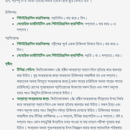
হবে, শ্যাম্পু ৩-৫ মিনিট ত্বকে/মাথার ত্বকে রেখে ধুয়ে ফেলতে হবে ।
চিকিৎসাঃ
পিটাইরিয়াসিস ভারসিকলর
: প্রতিদিন ১ বার করে ৫ দিন।
সেবোরিক ডার্মাটাইটিস এবং পিটাইরিয়াসিস ক্যাপিটিস
: সপ্তাহে ২ বার করে ২-৪
সপ্তাহ।
প্রতিরোধঃ
পিটাইরিয়াসিস ভারসিকলর
: গ্রীষ্মের পূর্বে একক চিকিৎসা হিসাবে দিনে ১ বার করে ৩
দিন।
সেবোরিক ডার্মাটাইটিস এবং পিটাইরিয়াসিস ক্যাপিটিস
: প্রতি ১ বা ২ সপ্তাহে ১ বার।
ক্ৰীম
:
টিনিয়া পেডিস
: কিটোকোনাজল ২% ক্ৰীম আক্রান্ত স্থানে দিনে দুইবার করে ব্যবহার
করা উচিত। মৃদু সংক্রমনের জন্য সাধারনত চিকিৎসার সময়সীমা হল এক সপ্তাহ।
মারাত্বক অথবা বিস্তৃত সংক্রমনের জন্য (যেমন পায়ের চারিদিকে অথবা পায়ের পাতার
চারিদিকে) রোগের পুনরাক্রমন প্রতিরোধের উদ্দেশ্যে সকল চিহ্ন এবং লক্ষণ অদৃশ্য
হবার পরও কিছুদিন চিকিৎসা চালানো উচিত।
অন্যান্য সংক্রমনের জন্য
: কিটোকোনাজল ২% ক্ৰীম সংক্রমনের তীব্রতার উপর নির্ভর
করে আক্রান্ত স্থানে দিনে এক অথবা দুইবার ব্যবহার করা উচিত। সকল চিহ্ন এবং
লক্ষন অদৃশ্য হবার পরও কিছুদিন পর্যন্ত চিকিৎসা চালানো উচিত। চিকিৎসার সাধারন
সময়সীমা হলঃ টিনিয়া ভার্সিকলর ২-৩ সপ্তাহ, টিনিয়া করপোরিস ৩-৪ সপ্তাহ। যদি ৪
সপ্তাহ পরও কোন বস্তুনিষ্ঠ উন্নতির তথ্য পাওয়া না যায় তাহলে পরীক্ষা পুনরায় করা
উচিত। সংক্রমন অথবা পুনঃসক্রমনের উৎস নিয়ন্ত্রন করার জন্য স্বাভাবিক পরিষ্কার