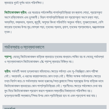
ব্যবহারে খুবই দূর্লভ ভাবে পরিলক্ষিত।
কিটোকোনাজল ক্রীম
: এর সচরাচর পর্যবেক্ষনীয় পার্শ্বপ্রতিক্রিয়া হল জ্বালা পোড়া, প্রয়োগকৃত
অংশে রক্তিমাভাব এবং চুলকানী। বিরল পার্শ্বপ্রতিক্রিয়া হল প্রয়োগকৃত অংশে রক্ত পড়া,
অস্বস্তি, শুষ্কভাব, প্রদাহ, জুলুনী, অসুস্থ কিংবা পরিবর্তিত অনুভব শক্তি, পুনরুত্তেজনা, বেশি
মাত্রায় ত্বকের উপর মৃদু ফোস্কা পড়া, ত্বকের প্রদাহ, র‍্যাশ, ত্বকের শ্বল্কমোচন, যন্ত্রনাদায়ক
ত্বক।
গর্ভাবস্থায় ও স্তন্যদানকালে
শ্যাম্পু
: যেহেতু কিটোকোনাজল বাহ্যিক ব্যবহারে ত্বকের মাধ্যমে শোষিত হয় না সেহেতু গর্ভাবস্থা
ও স্তন্যদানকালে কিটোকোনাজল ২% শ্যাম্পু ব্যবহার নিষিদ্ধ নয়।
ক্রীম
: গর্ভবর্তী অথবা দুগ্ধদানরত মহিলাদের ক্ষেত্রে পর্যাপ্ত এবং সু-নিয়ন্ত্রিত কোন পরীক্ষা
নেই। অদ্যাবদি, এ ধরনের বহুব্যাপকতার কোন তথ্য নেই। সীমিত সংক্ষক গর্ভাবস্থার ক্ষেত্রে
তথ্য নির্দেশ করে যে গর্ভাবস্থায় অথবা ভ্রুনের/সদ্য জন্মানো শিশুর স্বাস্থ্যের উপর বাহ্যিক ভাবে
কিটোকোনাজল ব্যবহারের কোন পার্শ্বপ্রতিক্রিয়া নেই। প্রাণীদের ক্ষেত্রে পর্যবেক্ষনে দেখা যায়
মুখ দিয়ে কিটোকোনাজল প্রয়োগ করলে প্রজনন সম্বন্ধীয় বিষাক্ততা পরিলক্ষিত হয়।
দুগ্ধগ্রহণকারী সদ্যজাত/শিশুর উপর কোন প্রতিক্রিয়া হবে না এমন প্রত্যাশা করা যায়।