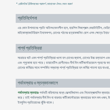
* রেজিস্টার্ড চিকিৎসকের পরামর্শ মোতাবেক ঔষধ সেবন করুন
'
প্রতিনির্দেশনা
এর কোন উপাদানের প্রতি অতিসংবেদনশীল হলে, হারপিস সিমপ্লেক্স কেরাটাইটিস, ভেরিস
মাইকোব্যাকটেরিয়াল ইনফেকশন, চোখের গঠনের ছত্রাকজনিত রোগ এসব ক্ষেত্রে ইহার ব্
পার্শ্ব প্রতিক্রিয়া
সচরাচর ঘটে এমন পার্শ্ব প্রতিক্রিয়া গুলো হল চোখের জ্বালা, চোখের উচ্চ রক্তচাপ এবং
এবং গ্লুকোমা হতে পারে। ডায়াবেটিস রোগীদেরও দীর্ঘ দিন কর্টিকস্টেরয়েডস গ্রহণের ফল
চোখের কর্নিয়ার সাথে সম্পর্কিত সম্ভাব্য পার্শ্ব প্রতিক্রিয়া হল কর্নিয়া পাতলা হয়ে যাওয়া
গর্ভাবস্থায় ও স্তন্যদানকালে
গর্ভাবস্থায় ব্যবহারঃ
গর্ভবতী মহিলাদের মধ্যে ডেক্সামিথাসন এবং লিভোফ্লক্সাসিন ব্যবহার
করে। তাই গর্ভাবস্থায় দীর্ঘ দিন বা বারবার কর্টিকোস্টেরয়েড ব্যবহারের ফলে কম ওজন, উ
ইনসুলিন প্রতিরোধের ঝুঁকি থাকে।