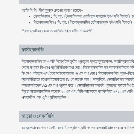
প্রতি মি.লি. জীবাণুমুক্ত চোখের দ্রবণে রয়েছে-
ডেক্সামিথাসন ১ মি.গ্রা. (ডেক্সামিথাসন সোডিয়াম ফসফেট ইউএসপি হিসাবে) এ
লিভোফ্লক্সাসিন ৫ মি.গ্রা. (লিভোফ্লক্সাসিন হেমিহাইড্রেট ইউএসপি হিসাবে)
প্রিজারভেটিভঃ বেনজালকোনিয়াম ক্লোরাইড ০.০০৫%
ফার্মাকোলজি
লিভোফ্লক্সাসিন হল একটি সিন্থেটিক তৃতীয় প্রজন্মের ফ্লরোকুইনোেলন, অ্যান্টিব্যাকটের
দেয়ার মাধ্যমে ডিএনএ প্রতিলিপিকে বাধা দেয়। লিভোফ্লক্সাসিন হল অফলোক্সাসিনের
ডিএনএ গাইরেস এবং টপোআইসোমারেজ IV কে বাধা দেয়। লিভোফ্লক্সাসিন গ্রাম-নিগে
ব্যাকটেরিয়াতে টপোআইসোমারেজ IV কে টার্গেট করে। অন্যদিকে, ডেক্সামিথাসন ফসফেট প্
ফসফোলাইপেজ A2 কে বাধা প্রদান করে। ডেক্সামিথাসন ফসফেট প্রদাহের স্থানে নিওট
ক্রিয়া হাইড্রোকর্টিসন অপেক্ষা ৩০ গুন এবং চিকিৎসাক্ষেত্রে কার্যকারিতা ৮/১০ গুন বেশি
এক্সডেটিভ এবং এন্টি প্রলিফারেটিভ।
মাত্রা ও সেবনবিধি
অস্ত্রোপচারের পরে ১ ফোঁটা করে দিনে প্রতি ৬ ঘন্টা পর পর কনজাংটিভাল সেক এ ৭ দি