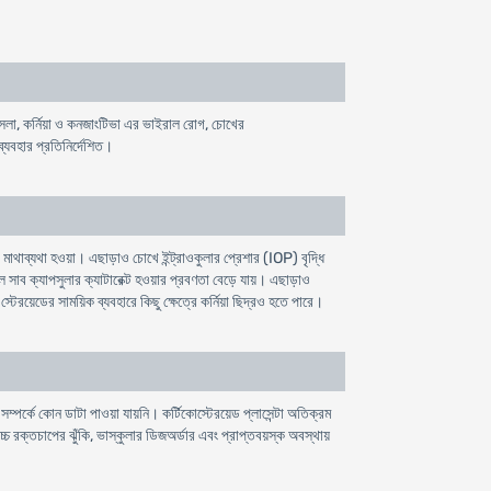
েলা, কর্নিয়া ও কনজাংটিভা এর ভাইরাল রোগ, চোখের
যবহার প্রতিনির্দেশিত।
 মাথাব্যথা হওয়া। এছাড়াও চোখে ইন্ট্রাওকুলার প্রেশার (IOP) বৃদ্ধি
ে সাব ক্যাপসুলার ক্যাটারেক্ট হওয়ার প্রবণতা বেড়ে যায়। এছাড়াও
, স্টেরয়েডের সাময়িক ব্যবহারে কিছু ক্ষেত্রে কর্নিয়া ছিদ্রও হতে পারে।
 সম্পর্কে কোন ডাটা পাওয়া যায়নি। কর্টিকোস্টেরয়েড প্লাসেন্টা অতিক্রম
চ্চ রক্তচাপের ঝুঁকি, ভাস্কুলার ডিজঅর্ডার এবং প্রাপ্তবয়স্ক অবস্থায়