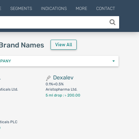
E
SEGMENTS
INDICATIONS
MORE
CONTACT
 Brand Names
View All
MPANY
L
Dexalev
0.1%+0.5%
icals Ltd.
Aristopharma Ltd.
5 ml drop :
৳ 200.00
icals PLC
0