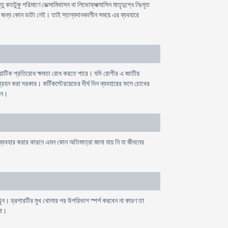
ু কতটুকু পরিমাণে ডেক্সামিথাসন বা লিভোফ্লক্সাসিন মাতৃদুগ্ধে নিঃসৃত
রার জন্য কোন ডাটা নেই। তাই স্তন্যদানকালীন সময়ে এর ব্যবহারে
টিবায়োটিক প্রতিরোধ ক্ষমতা রোধ করতে পারে। যদি রোগীর এ জাতীয়
্রহন করা দরকার। কর্টিকস্টেরয়েডের দীর্ঘ দিন ব্যবহারের ফলে চোখের
িন।
 ব্যবহার করার কারনে এমন কোন অতিমাত্রা জানা যায় নি যা জীবনের
খুন। ড্রপারটির মুখ খোলার পর উপরিভাগ স্পর্শ করবেন না কারণ তা
না।