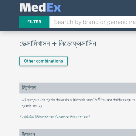
FILTER
ডেক্সামিথাসন + লিভোফ্লক্সাসিন
Other combinations
নির্দেশনা
এই ড্রপ্‌স চোখের প্রদাহ প্রতিরোধ ও চিকিৎসার জন্য নির্দেশিত, এবং প্রাপ্তবয়স্কদের 
ব্যবহার করা হয়।
* রেজিস্টার্ড চিকিৎসকের পরামর্শ মোতাবেক ঔষধ সেবন করুন
'
উপাদান