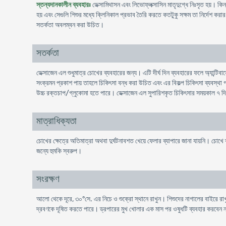
স্তন্যদানকালীন ব্যবহারঃ
ডেক্সামিথাসন এবং লিভোফ্লক্সাসিন মাতৃদুগ্ধে নিঃসৃত হয়। কিন্ত
হয় এবং সেগুলি শিশুর মধ্যে ক্লিনিকাল প্রভাব তৈরি করতে কতটুকু সক্ষম তা নির্দেশ ক
সতর্কতা অবলম্বন করা উচিত।
সতর্কতা
ডেক্সাজেন এল শুধুমাত্র চোখের ব্যবহারের জন্য। এটি দীর্ঘ দিন ব্যবহারের ফলে অ্যান্
সংক্রমন প্রকাশ পায় তাহলে চিকিৎসা বন্ধ করা উচিত এবং এর বিকল্প চিকিৎসা ব্যবস্থা গ
উচ্চ রক্তচাপ/গ্লুকোমা হতে পারে। ডেক্সাজেন এল সুপারিশকৃত চিকিৎসার সময়কাল ৭ দ
মাত্রাধিক্যতা
চোখের ক্ষেত্রে অতিমাত্রা অথবা দুর্ঘটনাবশত খেয়ে ফেলার ব্যাপারে জানা যায়নি। চোখে
জন্যে হুমকি স্বরুপ।
সংরক্ষণ
আলো থেকে দূরে, ৩০°সে. এর নিচে ও শুক্রো স্থানে রাখুন। শিশুদের নাগালের বাইরে রা
দ্রবণকে দূষিত করতে পারে। ড্রপারের মুখ খোলার এক মাস পর ওষুধটি ব্যবহার করবেন 