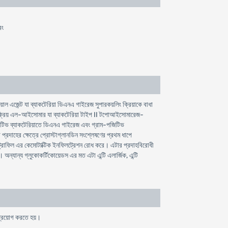
বং
িয়াল এজেন্ট যা ব্যাকটেরিয়া ডিএনএ গাইরেজ সুপারকয়লিং ক্রিয়াকে বাধা
 সক্রিয় এল-আইসোমার যা ব্যাকটেরিয়া টাইপ II টপোআইসোমারেজ-
টিভ ব্যাকটেরিয়াতে ডিএনএ গাইরেজ এবং গ্রাম-পজিটিভ
রদাহের ক্ষেত্রে প্রোস্টাগ্লানডিন সংশ্লেষণের প্রথম ধাপে
্রোফিল এর কেমোটাক্টিক ইনফিলট্রেশন রোধ করে। এটার প্রদাহবিরোধী
। অন্যান্য গ্লুকোকর্টিকোয়েডস এর মত এটা এন্টি এলার্জিক, এন্টি
ন প্রয়োগ করতে হয়।