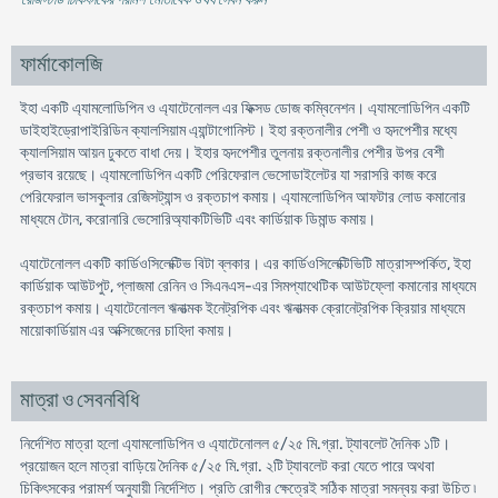
ফার্মাকোলজি
ইহা একটি এ্যামলোডিপিন ও এ্যাটেনোলল এর ফিক্সড ডোজ কম্বিনেশন। এ্যামলোডিপিন একটি
ডাইহাইড্রোপাইরিডিন ক্যালসিয়াম এ্যান্টাগোনিস্ট। ইহা রক্তনালীর পেশী ও হৃদপেশীর মধ্যে
ক্যালসিয়াম আয়ন ঢুকতে বাধা দেয়। ইহার হৃদপেশীর তুলনায় রক্তনালীর পেশীর উপর বেশী
প্রভাব রয়েছে। এ্যামলোডিপিন একটি পেরিফেরাল ভেসোডাইলেটর যা সরাসরি কাজ করে
পেরিফেরাল ভাসকুলার রেজিসট্যান্স ও রক্তচাপ কমায়। এ্যামলোডিপিন আফটার লোড কমানোর
মাধ্যমে টোন, করোনারি ভেসোরিঅ্যাকটিভিটি এবং কার্ডিয়াক ডিমান্ড কমায়।
এ্যাটেনোলল একটি কার্ডিওসিলেক্টিভ বিটা ব্লকার। এর কার্ডিওসিলেক্টিভিটি মাত্রাসম্পর্কিত, ইহা
কার্ডিয়াক আউটপুট, প্লাজমা রেনিন ও সিএনএস-এর সিমপ্যাথেটিক আউটফ্লো কমানোর মাধ্যমে
রক্তচাপ কমায়। এ্যাটেনোলল ঋনাত্মক ইনেট্রপিক এবং ঋনাত্মক ক্রোনেট্রপিক ক্রিয়ার মাধ্যমে
মায়োকার্ডিয়াম এর অক্সিজেনের চাহিদা কমায়।
মাত্রা ও সেবনবিধি
নির্দেশিত মাত্রা হলো এ্যামলোডিপিন ও এ্যাটেনোলল ৫/২৫ মি.গ্রা. ট্যাবলেট দৈনিক ১টি।
প্রয়োজন হলে মাত্রা বাড়িয়ে দৈনিক ৫/২৫ মি.গ্রা. ২টি ট্যাবলেট করা যেতে পারে অথবা
চিকিৎসকের পরামর্শ অনুযায়ী নির্দেশিত। প্রতি রোগীর ক্ষেত্রেই সঠিক মাত্রা সমন্বয় করা উচিত ৷