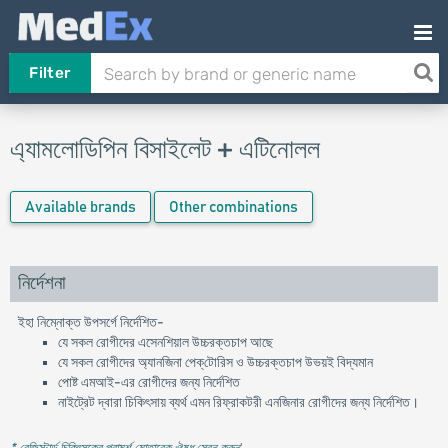
Filter
এ্যামলােডিপিন বিসাইলেট + এটিনোলল
Available brands
Other combinations
নির্দেশনা
ইহা নিম্নোক্ত উপসর্গে নির্দেশিত-
যে সকল রোগীদের এসেনশিয়াল উচ্চরক্তচাপ আছে
যে সকল রোগীদের অ্যানজিনা পেক্‌টোরিস ও উচ্চরক্তচাপ উভয়ই বিদ্যমান
পোষ্ট এমআই-এর রোগীদের জন্য নির্দেশিত
নাইট্রেট দ্বারা চিকিৎসায় ব্যর্থ এমন রিফ্রাকটরী এনজিনার রোগীদের জন্য নির্দেশিত।
* রেজিস্টার্ড চিকিৎসকের পরামর্শ মোতাবেক ঔষধ সেবন করুন
'