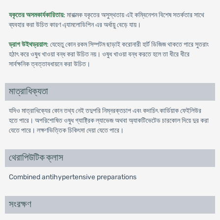
যকৃতের অসমকার্যকারিতায়
: মারাত্মক যকৃতের অসুস্থতায় এই কম্বিনেশন বিশেষ সতর্কতার সাথে
ব্যবহার করা উচিত কারণ এ্যামলোডিপিন এর অর্ধায়ু বেড়ে যায়।
ড্রাগ উইথড্রয়াল
: যেহেতু কোন রকম সিম্পটম ছাড়াই করোনারী হার্ট ডিজিজ থাকতে পারে সুতরাং
হঠাৎ করে ওষুধ খাওয়া বন্ধ করা উচিত নয়। ওষুধ খাওয়া বন্ধ করতে হলে তা ধীরে ধীরে
সার্বক্ষনিক ত্বত্তাবধায়নে করা উচিত।
মাত্রাধিক্যতা
যদিও মাত্রাধিক্যের কোন তথ্য নেই তদুপরি নিম্নরক্তচাপ এবং কদাচিৎ কার্ডিয়াক ফেইলিউর
হতে পারে। অপরিশোষিত ওষুধ গ্যাষ্ট্রিক ল্যাভেজ অথবা অ্যাকটিভেটেড চারকোল দিয়ে দুর করা
যেতে পারে। লক্ষণভিত্তিক চিকিৎসা দেয়া যেতে পারে।
থেরাপিউটিক ক্লাস
Combined antihypertensive preparations
সংরক্ষণ