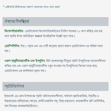
* রেজিস্টার্ড চিকিৎসকের পরামর্শ মোতাবেক ঔষধ সেবন করুন
'
ঔষধের মিথষ্ক্রিয়া
ডিসোপাইরামাইড
: এ্যাটেনোলল ডিসোপাইরামাইডের নির্গমণ শতকরা ২০ ভাগ কমিয়ে দেয় যার
ফলে হার্টের উপর অতিরিক্ত ঋনাত্মক ইনোট্রপিক ইফেক্ট হতে পারে।
এ্যাম্পিসিলিন
: ইহা ১ গ্রাম এবং এর বেশী মাত্রায় গ্রহণ করলে এ্যাটেনোলল এর পরিমাণ কমে
যায়।
ওরাল অ্যান্টিডায়াবেটিক এবং ইনসুলিন
: বিটা ব্লকারসমূহ টিস্যুর প্রতি ইনসুলিনের সংবেদনশীলতা
কমিয়ে দেয় এবং ওরাল অ্যান্টিডায়াবেটিক ওষুধ খাওয়ার পর ইনসুলিনের নিঃসরণ বন্ধ করে,
এ্যাটেনোলল এর কার্যক্ষমতা হ্রাস পায়।
প্রতিনির্দেশনা
ট্যাবলেট এর কোন উপাদানের প্রতি অতিসংবেদনশীলতা, সাইনাস ব্রাডিকার্ডিয়া, দ্বিতীয় ও
উচ্চমাত্রার হার্টব্লকের ক্ষেত্রে, কার্ডিওজেনিক শক্, নিম্ন রক্তচাপ, কনজেসটিভ হার্ট ফেইলিউর,
বাম নিলয়ের অসমকার্যকারিতায়।