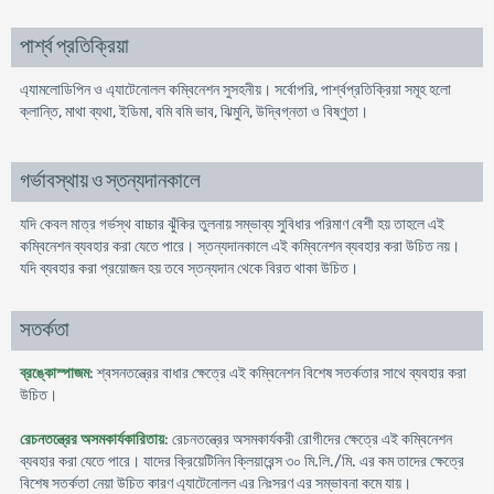
পার্শ্ব প্রতিক্রিয়া
এ্যামলোডিপিন ও এ্যাটেনোলল কম্বিনেশন সুসহনীয়। সর্বোপরি, পার্শ্বপ্রতিক্রিয়া সমূহ হলো
ক্লান্তি, মাথা ব্যথা, ইডিমা, বমি বমি ভাব, ঝিমুনি, উদ্বিগ্নতা ও বিষ্ণুতা।
গর্ভাবস্থায় ও স্তন্যদানকালে
যদি কেবল মাত্র গর্ভস্থ বাচ্চার ঝুঁকির তুলনায় সম্ভাব্য সুবিধার পরিমাণ বেশী হয় তাহলে এই
কম্বিনেশন ব্যবহার করা যেতে পারে। স্তন্যদানকালে এই কম্বিনেশন ব্যবহার করা উচিত নয়।
যদি ব্যবহার করা প্রয়োজন হয় তবে স্তন্যদান থেকে বিরত থাকা উচিত।
সতর্কতা
ব্রঙ্কোস্পাজম
: শ্বসনতন্ত্রের বাধার ক্ষেত্রে এই কম্বিনেশন বিশেষ সতর্কতার সাথে ব্যবহার করা
উচিত।
রেচনতন্ত্রের অসমকার্যকারিতায়
: রেচনতন্ত্রের অসমকার্যকরী রোগীদের ক্ষেত্রে এই কম্বিনেশন
ব্যবহার করা যেতে পারে। যাদের ক্রিয়েটিনিন ক্লিয়ারেন্স ৩০ মি.লি./মি. এর কম তাদের ক্ষেত্রে
বিশেষ সতর্কতা নেয়া উচিত কারণ এ্যাটেনোলল এর নিঃসরণ এর সম্ভাবনা কমে যায়।