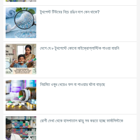
টুথপেস্ট টিউবের নিচে রঙিন দাগ কেন থাকে?
দেশে যে ৮ টুথপেস্টে কোনো মাইক্রোপ্লাস্টিক পাওয়া যায়নি
নিয়মিত ওষুধ খেয়েও ফল না পাওয়ার ঘটনা বাড়ছে
রোগী দেখা থেকে হাসপাতাল ঝাড়ু সব করতে হচ্ছে ফার্মাসিস্টকে