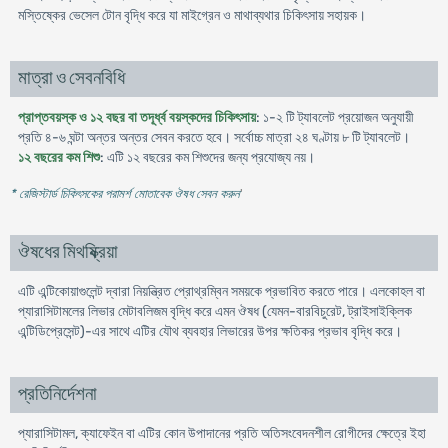
মস্তিষ্কের ভেসেল টোন বৃদ্ধি করে যা মাইগ্রেন ও মাথাব্যথার চিকিৎসায় সহায়ক।
মাত্রা ও সেবনবিধি
প্রাপ্তবয়স্ক ও ১২ বছর বা তদূর্ধ্ব বয়স্কদের চিকিৎসায়
: ১-২ টি ট্যাবলেট প্রয়োজন অনুযায়ী
প্রতি ৪-৬ ঘন্টা অন্তর অন্তর সেবন করতে হবে। সর্বোচ্চ মাত্রা ২৪ ঘণ্টায় ৮ টি ট্যাবলেট।
১২ বছরের কম শিশু
: এটি ১২ বছরের কম শিশুদের জন্য প্রযোজ্য নয়।
* রেজিস্টার্ড চিকিৎসকের পরামর্শ মোতাবেক ঔষধ সেবন করুন
'
ঔষধের মিথষ্ক্রিয়া
এটি এন্টিকোয়াগুলেন্ট দ্বারা নিয়ন্ত্রিত প্রোথ্রম্বিন সময়কে প্রভাবিত করতে পারে। এলকোহল বা
প্যারাসিটামলের লিভার মেটাবলিজম বৃদ্ধি করে এমন ঔষধ (যেমন-বারবিচুরেট, ট্রাইসাইক্লিক
এন্টিডিপ্রেসেন্ট)-এর সাথে এটির যৌথ ব্যবহার লিভারের উপর ক্ষতিকর প্রভাব বৃদ্ধি করে।
প্রতিনির্দেশনা
প্যারাসিটামল, ক্যাফেইন বা এটির কোন উপাদানের প্রতি অতিসংবেদনশীল রোগীদের ক্ষেত্রে ইহা