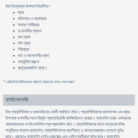
ইহা নিম্নোক্ত উপসর্গে নির্দেশিত-
জ্বর
মাইগ্রেন ও মাথাব্যথা
সাধারণ সর্দিজ্বর
কণ্ঠনালীর প্রদাহ
কান ব্যথা
দাঁত ব্যথা
পিঠব্যথা
বাত ও মাংসপেশীর ব্যথা
স্নায়ুবিক যন্ত্রণা
ঋতুস্রাবজনিত ব্যথা।
* রেজিস্টার্ড চিকিৎসকের পরামর্শ মোতাবেক ঔষধ সেবন করুন
'
ফার্মাকোলজি
ইহা প্যারাসিটামল ও ক্যাফেইনের একটি সমন্বিত ঔষধ। প্যারাসিটামলের ব্যথানাশক এবং জ্বর
উপশমক গুণাবলীর সাথে কিছুটা প্রদাহবিরোধী কার্যকারিতাও রয়েছে। ক্যাফেইন হচ্ছে একধরনের
অ্যালকালয়েড যা থিওফাইলিন সদৃশ জ্যানথিন যৌগ। প্যারাসিটামলের সাথে আন্তঃআণবিক
সংযুক্তির মাধ্যমে ক্যাফেইন, প্যারাসিটামলের দ্রবণীয়তা ও আন্তঃমেমব্রেন ভেদ্যতা বৃদ্ধি
করে। এছাড়াও ক্যাফেইন পেইন থ্রেশোল্ড এবং পেইন সহনীয়তা বৃদ্ধি করে। ক্যাফেইন