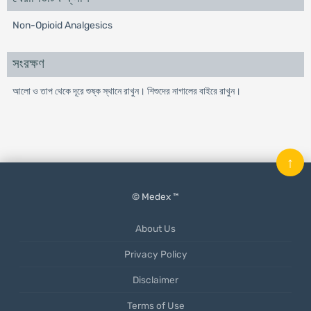
Non-Opioid Analgesics
সংরক্ষণ
আলো ও তাপ থেকে দূরে শুষ্ক স্থানে রাখুন। শিশুদের নাগালের বাইরে রাখুন।
↑
© Medex ™
About Us
Privacy Policy
Disclaimer
Terms of Use