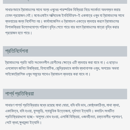
সাধারণভাবে ট্রামাডলের সাথে অন্য ওষুধের পারষ্পরিক বিক্রিয়া নিয়ে সতর্কতা অবলম্বন করার
তেমন প্রয়োজন নেই। মনোএমাইন অক্সিডেজ ইনহিবিটরস-ই একমাত্র ওষুধ যা ট্রামাডলের সাথে
ব্যবহারের জন্য নির্দেশিত নয়। কার্বামাজেপিন ও ট্রামাডল একত্রে ব্যবহার করলে ট্রামাডলের
বিপাকক্রিয়া উল্লেখযোগ্য পরিমাণ বৃদ্ধি পেতে পারে যার ফলে ট্রামাডলের মাত্রা বৃদ্ধি করার
প্রয়োজন হতে পারে।
প্রতিনির্দেশনা
ট্রামাডলের প্রতি অতি সংবেদনশীল রোগীদের ক্ষেত্রে এটি ব্যবহার করা যাবে না। এ ছাড়াও
এলকোহল জনিত বিষক্রিয়া, হিপনোটিক, কেন্দ্রিয়ভাবে কার্যম ব্যথানাশক ওষুধ, অপয়েড অথবা
সাইকোট্রোপিক ওষুধ সমূহের সাথেও ট্রামাডল ব্যবহার করা যাবে না।
পার্শ্ব প্রতিক্রিয়া
সাধারণ পার্শ্ব প্রতিক্রিয়ার মধ্যে রয়েছে মাথা ঘোরা, বমি বমি ভাব, কোষ্ঠ্যকাঠিন্য, মাথা ব্যথা,
একাকিত্ব, বমি হওয়া, ফুসকুড়ি, স্নায়ুবিক উত্তেজনা, দূর্বলতা ইত্যাদি। কদাচিৎ সংঘটিত
প্রতিক্রিয়াগুলো হচ্ছে- অসুস্থ বোধ হওয়া, এলার্জি বিক্রিয়া, ওজনহীনতা, রক্তনালীর প্রসারণ,
পেটে ব্যথা,ক্ষুধামন্দা ইত্যাদি।