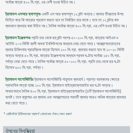
সর্বোচ্চ মাত্রা ৪০০ মি.গ্রা. এর বেশী হওয়া উচিত নয়।
ট্রামাডল এসআর ক্যাপসুলঃ
একটি এস আর ক্যাপসুল ১২ ঘন্টা অন্তর। ব্যথার তীব্রতার উপর
ভিত্তি করে কি মাত্রার প্রয়োগ করতে হবে তা নির্ধারিত হয়ে থাকে। তবে তা ১২ ঘন্টার কম
ব্যবধানে ব্যবহার করা উচিত নয়। দৈনিক সর্বোচ্চ মাত্রা ৪০০ মি.গ্রা. এর বেশি হওয়া উচিত নয়।
ট্রামাডল ইঞ্জেকশনঃ
প্রতি চার থেকে ছয় ঘন্টা পরপর ৫০-১০০ মি.গ্রা. মাত্রায় আইএম ও
আইভি ২-৩ মিনিট ব্যপী অথবা ইনফিউশনের মাধ্যমে দেয়া যেতে পারে। অস্ত্রোপচারোত্তর
ব্যথার চিকিৎসায় প্রারম্ভিক মাত্রা হিসেবে ১০০ মি.গ্রা. ব্যবহার করতে হবে যা ১০-২০ মিনিট
অন্তর অন্তর ৫০ মি.গ্রা. মাত্রার ইঞ্জেকশনের মাধ্যমে প্রথম ঘণ্টায় সর্বোচ্চ ২৫০ মি.গ্রা.
পর্যন্ত দেয়া যেতে পারে। দৈনিক সর্বোচ্চ মাত্রা ৫০-১০০ মি.গ্রা. প্রতি চার থেকে ছয় ঘণ্টা
হিসেবে ৬০০ মি.গ্রা. পর্যন্ত।
ট্রামাডল সাপোজিটরিঃ
ট্রামাডল সাপোজিটরি পায়ূপথে ব্যবহার্য। প্রাপ্ত বয়স্কদের ক্ষেত্রে
স্বাভাবিক মাত্রা হচ্ছে ১০০ মি.গ্রা. ট্রামাডল হাইড্রোক্লোরাইড ছয় ঘণ্টা অন্তর।
সাধারণভাবে দৈনিক ৪০০ মি.গ্রা. ট্রামাডল হাইড্রোক্লোরাইড (৪টি ট্রামাডল সাপোজিটরি)
যথেষ্ট। তবে ক্যান্সার এর ব্যথায় এবং অস্ত্রোপচারে পরবর্তী ব্যথায় আরও অধিক মাত্রায় ব্যবহার
করা যেতে পারে।
* রেজিস্টার্ড চিকিৎসকের পরামর্শ মোতাবেক ঔষধ সেবন করুন
'
ঔষধের মিথষ্ক্রিয়া