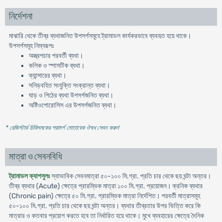
নির্দেশনা
মাঝারি থেকে তীব্র ব্যথাজনিত উপসর্গসমূহে ট্রামাডল কার্যকরভাবে ব্যবহৃত হয়ে থাকে।
উপসর্গসমূহ নিম্নরূপঃ
অস্ত্রপচার পরবর্তী ব্যথা।
কলিক ও স্পাসটিক ব্যথা।
ক্যান্সারের ব্যথা।
সনিড়বহিত সংযুক্তি সংক্রান্ত ব্যথা।
ঘাড় ও পিঠের ব্যথা উপসর্গজনিত ব্যথা।
অষ্টিওপোরোসিস এর উপসর্গজনিত ব্যথা।
* রেজিস্টার্ড চিকিৎসকের পরামর্শ মোতাবেক ঔষধ সেবন করুন
'
মাত্রা ও সেবনবিধি
ট্রামাডল ক্যাপসুলঃ
স্বাভাবিক সেবনমাত্রা ৫০-১০০ মি.গ্রা. প্রতি চার থেকে ছয় ঘন্টা অন্তর।
তীব্র ব্যথার (Acute) ক্ষেত্রে প্রারম্ভিক মাত্রা ১০০ মি.গ্রা. প্রয়োজন। ক্রনিক ব্যথার
(Chronic pain) ক্ষেত্রে ৫০ মি.গ্রা. প্রারম্ভিক মাত্রা নির্দেশিত। পরবর্তী মাত্রাসমূহ
৫০-১০০ মি.গ্রা. প্রতি চার থেকে ছয় ঘন্টা অন্তর। ব্যথার তীব্রতার উপর ভিত্তি করে কি
মাত্রার ও কতবার প্রয়োগ করতে হবে তা নির্ধারিত হয়ে থাকে। মুখে ব্যবহারের ক্ষেত্রে দৈনিক