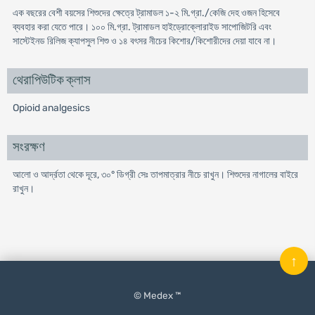
এক বছরের বেশী বয়সের শিশুদের ক্ষেত্রে ট্রামাডল ১-২ মি.গ্রা./কেজি দেহ ওজন হিসেবে
ব্যবহার করা যেতে পারে। ১০০ মি.গ্রা. ট্রামাডল হাইড্রোক্লোরাইড সাপোজিটরি এবং
সাস্টেইনড রিলিজ ক্যাপসুল শিশু ও ১৪ বৎসর নীচের কিশোর/কিশোরীদের দেয়া যাবে না।
থেরাপিউটিক ক্লাস
Opioid analgesics
সংরক্ষণ
আলো ও আর্দ্রতা থেকে দূরে, ৩০° ডিগ্রী সেঃ তাপমাত্রার নীচে রাখুন। শিশুদের নাগালের বাইরে
রাখুন।
↑
© Medex ™