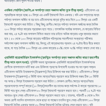
অতিরিক্ত কোন সুফল পাওয়া যায়না।
এনজিনা পেক্‌টরিস (হৃদপিণ্ডে অপর্যাপ্ত রক্ত সঞ্চালন জনিত বুকে তীব্র ব্যথা)
: এটিনোলল এর
প্রারম্ভিক মাত্রা হচ্ছে ৫০ মিগ্রা এর একটি ট্যাবলেট দিনে একবার। যদি এক সপ্তাহের মধ্যে
পর্যাপ্ত ফলাফল অর্জিত না হয় তবে এটিনোললের মাত্রা বৃদ্ধি করে দিনে ১০০ মিগ্রা এর একটি
ট্যাবলেট প্রয়ােগ করা উচিত। কিছু কিছু রােগীর ক্ষেত্রে পর্যাপ্ত ফলাফল অর্জনের জন্য দৈনিক
২০০ মিগ্রা পর্যন্ত মাত্রার প্রয়ােজন হতে পারে। তাৎক্ষনিক সর্বোচ্চ ফলাফল, যে মাত্রায় নিশ্চিত
করা যায়, ২৪ ঘণ্টা ধরে ফলাফল নিশ্চিত করতে তার চাইতে অধিক মাত্রায় ওষুধ ব্যবহার করতে
হবে। ৫০ থেকে ১০০ মিগ্রা মাত্রায় শারীরিক পরিশ্রমের সহনশীলতা সংক্রান্ত পরীক্ষায়
সর্বাপেক্ষা দ্রুত ফলাফল অর্জিত হয়, কিন্তু এই মাত্রাগুলাের প্রভাব ২৪ ঘণ্টায় ধীরে ধীরে কমতে
থাকে, যা গড়ে দৈনিক ২০০ মিগ্রা এর একক মাত্রায় ৫০% থেকে ৭৫% পর্যন্ত কমতে দেখা যায়।
এ্যাকিউট মায়ােকার্ডিয়াল ইনফার্কশন (হৃদপিন্ডে অপর্যাপ্ত রক্ত সঞ্চালন জনিত কারণে হৃদপেশীর
তীব্র ভাবে ধ্বংস হওয়া)
: সুনির্দিষ্ট অথবা সন্দেহজনক এ্যাকিউট মায়ােকার্ডিয়াল ইনফার্কশনের
রােগীকে হাসপাতালে ভর্তি করা এবং চিকিৎসা গ্রহণের উপযােগী হওয়ার পর যত দ্রুত সম্ভব
এটিনোলল আইভি ইনজেকশন (ইঞ্জেকশন) দিয়ে চিকিৎসা শুরু করা উচিত। এটিনোলল ৫ মিগ্রা
ইনজেকশন (ইঞ্জেকশন) ৫ মিনিট যাবৎ আন্তঃশিরায় প্রয়ােগ করে চিকিৎসা শুরুর ঠিক ১০ মিনিট
পর অপর ৫ মিগ্রা ইনজেকশন প্রয়ােগ করা উচিত। যেসকল রােগীর ক্ষেত্রে আন্তঃশিরায়
প্রয়ােগযােগ্য সম্পূর্ণ মাত্রা (১০ মিগ্রা)সহনশীল হয় তাদের জন্য সর্বশেষ ঐ মাত্রা প্রয়ােগের ১০
মিনিট পরে মুখে সেব্য এটিনোলল ৫০ মিগ্রা ট্যাবলেট প্রয়ােগ করতে হবে। পরবর্তী ১২ ঘণ্টা পরে
আবারও মুখে সেব্য এটিনোলল ৫০ মিগ্রা প্রয়ােগ করতে হবে। তারপর, পরিবর্তী ৬ থেকে ৯ দিন
অথবা রােগী যতদিন হাসপাতাল থেকে ছাড়া না পাচ্ছেন ততদিন মুখে সেব্য এটিনোলল ১০০ মিগ্রা
ট্যাবলেট দৈনিক একবার অথবা ৫০ মিগ্রা ট্যাবলেট দৈনিক দুইবার সেবন করতে হবে। যদি