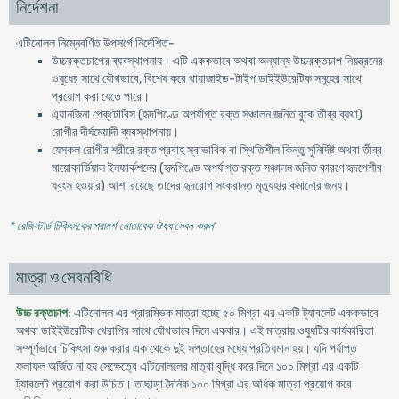
নির্দেশনা
এটিনোলল নিম্নেবর্ণিত উপসর্গে নির্দেশিত-
উচ্চরক্তচাপের ব্যবস্থাপনায়। এটি এককভাবে অথবা অন্যান্য উচ্চরক্তচাপ নিয়ন্ত্রনের
ওষুধের সাথে যৌথভাবে, বিশেষ করে থায়াজাইড-টাইপ ডাইইউরেটিক সমূহের সাথে
প্রয়ােগ করা যেতে পারে।
এ্যানজিনা পেক্‌টোরিস (হৃদপিণ্ডে অপর্যাপ্ত রক্ত সঞ্চালন জনিত বুকে তীব্র ব্যথা)
রােগীর দীর্ঘমেয়াদী ব্যবস্থাপনায়।
যেসকল রােগীর শরীরে রক্ত প্রবাহ স্বাভাবিক বা স্থিতিশীল কিন্তু সুনির্দিষ্ট অথবা তীব্র
মায়ােকার্ডিয়াল ইনফার্কশনের (হৃদপিণ্ডে অপর্যাপ্ত রক্ত সঞ্চালন জনিত কারণে হৃদপেশীর
ধ্বংস হওয়ার) আশা রয়েছে তাদের হৃদরােগ সংক্রান্ত মৃত্যুহার কমানাের জন্য।
* রেজিস্টার্ড চিকিৎসকের পরামর্শ মোতাবেক ঔষধ সেবন করুন
'
মাত্রা ও সেবনবিধি
উচ্চ রক্তচাপ
: এটিনোলল এর প্রারম্ভিক মাত্রা হচ্ছে ৫০ মিগ্রা এর একটি ট্যাবলেট এককভাবে
অথবা ডাইইউরেটিক থেরাপির সাথে যৌথভাবে দিনে একবার। এই মাত্রায় ওষুধটির কার্যকারিতা
সম্পূর্ণভাবে চিকিৎসা শুরু করার এক থেকে দুই সপ্তাহের মধ্যে প্রতিয়মান হয়। যদি পর্যাপ্ত
ফলাফল অর্জিত না হয় সেক্ষেত্রে এটিনোললের মাত্রা বৃদ্ধি করে দিনে ১০০ মিগ্রা এর একটি
ট্যাবলেট প্রয়ােগ করা উচিত। তাছাড়া দৈনিক ১০০ মিগ্রা এর অধিক মাত্রা প্রয়ােগ করে