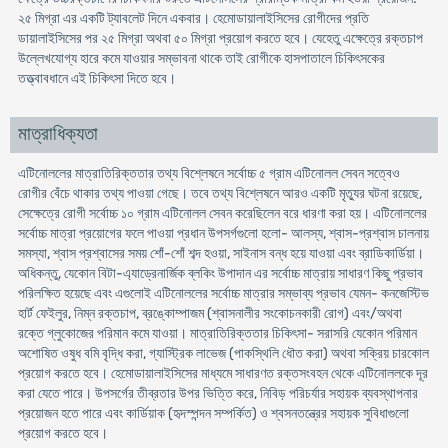
২৫ মিগ্রা এর একটি ট্যাবলেট দিনে একবার। হেমােডায়ালাইসিসের রােগীদের প্রতি
ডায়ালাইসিসের পর ২৫ মিগ্রা অথবা ৫০ মিগ্রা প্রয়ােগ করতে হবে। যেহেতু এক্ষেত্রে রক্তচাপ
উল্লেখযােগ্য হারে কমে যাওয়ার সম্ভাবনা থাকে তাই রােগীকে হাসপাতালে চিকিৎসকের
তত্ত্বাবধানে এই চিকিৎসা দিতে হবে।
মাত্রাধিক্যতা
এটিনোললের মাত্রাতিরিক্ততার তথ্য বিশ্লেষনে সর্বোচ্চ ৫ গ্রাম এটিনোলল সেবন সত্বেও
রােগীর বেঁচে থাকার তথ্য পাওয়া গেছে। তবে তথ্য বিশ্লেষনে আরও একটি মৃত্যুর ঘটনা রয়েছে,
সেক্ষেত্রে রােগী সর্বোচ্চ ১০ গ্রাম এটিনোলল সেবন করেছিলেন বরে ধারণা করা হয়। এটিনোললের
সর্বোচ্চ মাত্রা প্রয়ােগের ফলে পাওয়া প্রধান উপসর্গগুলাে হলাে- আলস্য, শ্বাস-প্রশ্বাস চালনায়
সমস্যা, শ্বাস প্রশ্বাসের সময় শোঁ-শোঁ শব্দ হওয়া, সাইনাস বন্ধ হয়ে যাওয়া এবং ব্রাডিকার্ডিয়া।
অধিকন্তু, যেকোন বিটা-এ্যাড্রেনার্জিক ব্লকিং উপাদান এর সর্বোচ্চ মাত্রায় সাধারণ কিছু প্রভাব
পরিলক্ষিত হয়েছে এবং এগুলােই এটিনোললের সর্বোচ্চ মাত্রার সম্ভাব্য প্রভাব যেমন- কনজেস্টিভ
হার্ট ফেইলুর, নিম্ন রক্তচাপ, ব্রঙ্কোম্পাজম (শ্বাসনালীর সংকোচনকারী রােগ) এবং/অথবা
রক্তে গ্লুকোজের পরিমান কমে যাওয়া। মাত্রাতিরিক্ততার চিকিৎসা- সরাসরি যেকোন পরিমান
অশােষিত ওষুধ বমি বৃদ্ধি করা, গ্যাস্ট্রিক লাভেজ (পাকস্থিলি ধৌত করা) অথবা সক্রিয় চারকোল
প্রয়ােগ করতে হবে। হেমােডায়ালাইসিসের মাধ্যমে সাধারণত রক্তসংবহন থেকে এটিনোললকে দূর
করা যেতে পারে। উপসর্গের তীব্রতার উপর ভিত্তি করে, নিবিড় পরিচর্যার সহায়ক ব্যবস্থাপনার
প্রয়ােজন হতে পারে এবং কার্ডিয়াক (হৃদস্পন্দন সম্পর্কিত) ও শ্বসনতন্ত্রের সহায়ক সুবিধাগুলাে
প্রয়ােগ করতে হবে।