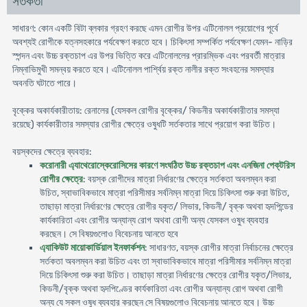
সতর্কতা
সাধারণ: কোন একটি বিটা ব্লকার গ্রহণ করছে এমন রােগীর উপর এটিনোলল প্রয়ােগের পূর্বে
অবশ্যই রােগীকে যত্নসহকারে পর্যবেক্ষণ করতে হবে। চিকিৎসা সম্পর্কিত পর্যবেক্ষণ যেমন- নাড়ির
স্পন্দন এবং উচ্চ রক্তচাপ এর উপর ভিত্তি করে এটিনোললের প্রারম্ভিক এবং পরবর্তী মাত্রার
নিম্নাভিমুখী সমন্বয় করতে হবে। এটিনোলল পার্শ্বিয় রক্ত নালীর রক্ত সংবহনের সমস্যার
অবনতি ঘটাতে পারে।
বৃক্কের অকার্যকারীতায়: রেনালের (যেসকল রােগীর বৃক্কের/ কিডনীর অকার্যকারীতার সমস্যা
রয়েছে) কার্যকারীতার সমস্যার রােগীর ক্ষেত্রে ওষুধটি সর্তকতার সাথে প্রয়ােগ করা উচিত।
বয়স্কদের ক্ষেত্রে ব্যবহার:
করােনারী এ্যাথেরােস্কেরােসিসের কারণে সংঘঠিত উচ্চ রক্তচাপ এবং এনজিনা পেক্‌টরিস
রােগীর ক্ষেত্রে
: বয়স্ক রােগীদের মাত্রা নির্ধারণের ক্ষেত্রে সর্তকতা অবলম্বন করা
উচিত, স্বাভাবিকভাবে মাত্রা পরিসীমার সর্বনিম্ন মাত্রা দিয়ে চিকিৎসা শুরু করা উচিত,
তাছাড়া মাত্রা নির্ধারণের ক্ষেত্রে রােগীর যকৃত/ লিভার, কিডনী/ বৃক্ক অথবা হৃদপিন্ডের
কার্যকারিতা এবং রােগীর অন্যান্য রােগ অথবা রােগী অন্য যেসকল ওষুধ ব্যবহার
করছেন। সে বিষয়গুলােও বিবেচনায় আনতে হবে
এ্যাকিউট মায়ােকার্ডিয়াল ইনফার্কশন
: সাধারণত, বয়স্ক রােগীর মাত্রা নির্বাচনের ক্ষেত্রে
সর্তকতা অবলম্বন করা উচিত এবং তা স্বাভাবিকভাবে মাত্রা পরিসীমার সর্বনিম্ন মাত্রা
দিয়ে চিকিৎসা শুরু করা উচিত। তাছাড়া মাত্রা নির্ধারণের ক্ষেত্রে রােগীর যকৃত/লিভার,
কিডনী/বৃক্ক অথবা হৃদপিণ্ডের কার্যকারিতা এবং রােগীর অন্যান্য রােগ অথবা রােগী
অন্য যে সকল ওষুধ ব্যবহার করছেন সে বিষয়গুলােও বিবেচনায় আনতে হবে। উচ্চ