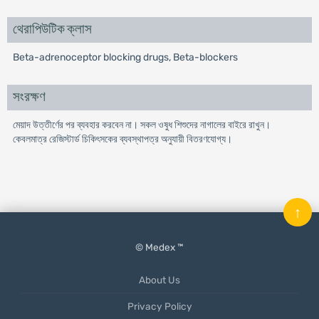
থেরাপিউটিক ক্লাস
Beta-adrenoceptor blocking drugs, Beta-blockers
সংরক্ষণ
মেয়াদ উত্তীর্ণের পর ব্যবহার করবেন না। সকল ওষুধ শিশুদের নাগালের বাইরে রাখুন।
কেবলমাত্র রেজিস্টার্ড চিকিৎসকের ব্যবস্থাপত্র অনুযায়ী বিতরণযােগ্য।
↑
© Medex ™
About Us
Privacy Policy