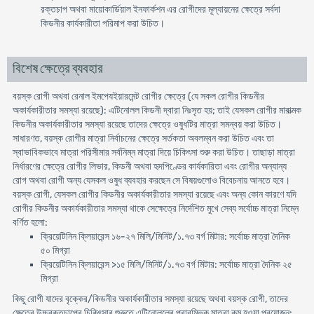
রক্তচাপ অথবা মায়ােকার্ডিয়াল ইনফার্কশন এর রােগীদের মূল্যায়নের ক্ষেত্রে সর্বদা
কিডনীর কার্যকারীতা পরিমাপ করা উচিত।
বিশেষ ক্ষেত্রে ব্যবহার
বয়স্ক রােগী অথবা রেনাল ইমপেযইয়ারমেন্ট রােগীর ক্ষেত্রে (যে সকল রােগীর কিডনীর
অকার্যকারীতার সমস্যা রয়েছে): এটিনোলল কিডনী দ্বারা নিঃসৃত হয়; তাই যেসকল রােগীর মারাত্মক
কিডনীর অকার্যকারীতার সমস্যা রয়েছে তাদের ক্ষেত্রে ওষুধটির মাত্রা সমন্বয় করা উচিত।
সাধারণত, বয়স্ক রােগীর মাত্রা নির্বাচনের ক্ষেত্রে সর্তকতা অবলম্বন করা উচিত এবং তা
স্বাভাবিকভাবে মাত্রা পরিসীমার সর্বনিম্ন মাত্রা দিয়ে চিকিৎসা শুরু করা উচিত। তাছাড়া মাত্রা
নির্ধারণের ক্ষেত্রে রােগীর লিভার, কিডনী অথবা হৃদপিণ্ডের কার্যকারিতা এবং রােগীর অন্যান্য
রােগ অথবা রােগী অন্য যেসকল ওষুধ ব্যবহার করছেন সে বিষয়গুলােও বিবেচনায় আনতে হবে।
বয়স্ক রােগী, যেসকল রােগীর কিডনীর অকার্যকারীতার সমস্যা রয়েছে এবং অন্য কোন কারণে যদি
রােগীর কিডনীর অকার্যকারীতার সমস্যা থাকে সেক্ষেত্রে নির্দেশিত মুখে সেব্য সর্বোচ্চ মাত্রা নিম্নে
বর্ণিত হলাে:
ক্রিয়েটিনিন ক্লিয়ারেন্স ১৬-২৭ মিলি/মিনিট/১.৭৩ বর্গ মিটার: সর্বোচ্চ মাত্রা দৈনিক
৫০ মিগ্রা
ক্রিয়েটিনিন ক্লিয়ারেন্স >১৫ মিলি/মিনিট/১.৭৩ বর্গ মিটার: সর্বোচ্চ মাত্রা দৈনিক ২৫
মিগ্রা
কিছু রােগী যাদের বৃক্কের/কিডনীর অকার্যকারীতার সমস্যা রয়েছে অথবা বয়স্ক রােগী, তাদের
ক্ষেত্রে উচ্চরক্তচাপের চিকিৎসার শুরুতে এটিনোললের প্রারম্ভিক মাত্রা কম হওয়া প্রয়ােজন: