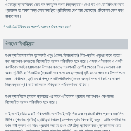
এক্ষেত্রে স্বাভাবিকের চেয়ে কম হৃদস্পন্দন অথবা নিম্নরক্তচাপ দেখা যায় এবং তা চিকিৎসা করার
প্রয়ােজন হয় অথবা অন্য কোন অবাঞ্ছিত প্রতিক্রিয়া দেখা যায় সেক্ষেত্রে এটিনোলল সেবন বন্ধ
রাখতে হবে।
* রেজিস্টার্ড চিকিৎসকের পরামর্শ মোতাবেক ঔষধ সেবন করুন
'
ঔষধের মিথষ্ক্রিয়া
যখন ক্যাটিকোলামাইন হ্রাসকারী ওষুধ (যেমন, রিসারপাইন) বিটা-ব্লকিং ওষুধের সাথে প্রয়ােগ
করা হয় তখন একধরনের বিশেষায়িত প্রভাব পরিলক্ষিত হতে পারে। এজন্য এটিনোলল ও একটি
ক্যাটিকোলামাইন হ্রাসকারক উপাদান একত্রে গ্রহণকারী রােগীর ক্ষেত্রে নিম্ন রক্তচাপ এবং
অথবা সুনির্দিষ্ট ব্রাডিকার্ডিয়া (স্বাভাবিকের চেয়ে কম হৃদস্পন্দন) সৃষ্টি করতে পারে যার উপসর্গ গুলাে
হচ্ছে- মাথাঘােরা, মূর্ছা অথবা পস্চু‌রাল হাইপােটেনশন (দেহের অবস্থানগত পরিবর্তনের কারণে
নিম্ন রক্তচাপ)। তাই তাঁদেরকে নিবিড়ভাবে পর্যবেক্ষণ করা উচিত।
যখন ক্যালসিয়াম চ্যানেল ব্লকারের এর সাথে এটিনোলল প্রয়ােগ করা তখনও একধরনের
বিশেষায়িত প্রভাব পরিলক্ষিত হতে পারে।
ডাইসােপাইরামিড একটি শক্তিশালী নেগেটিভ ইনােট্রপিক এবং ক্রোনােট্রপিক প্রভাব সম্বলিত
টাইপ ১ (প্রথম শ্রেণীর) এ্যান্টিএ্যারিদমিক (হৃদস্পন্দন স্বাভাবিককারী) ওষুধ। ডাইসােপাইরামিড
যখন বিটা ব্লকার এর সাথে প্রয়ােগ করা হয় তখন এটি তীব্র ব্রাডিকার্ডিয়া (স্বাভাবিকের চেয়ে