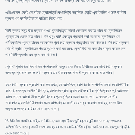
কম হৃদস্পন্দন), এ্যাসিস্টোল (ফ্যাট লাইন ইন ইসিজি) এবং হার্ট ফেইলুর ঘটতে পারে।
এমিওডারন একটি নেগেটিভ ক্রোনােট্রপিক বৈশিষ্ট্য সম্বলিত এ্যান্টি এ্যারিদমিক এজেন্ট যা বিটা
ব্লকার এর কার্যকারীতাকে বাড়িয়ে দিতে পারে।
বিটা ব্লকার সমূহ উচ্চ রক্তচাপ এর পুনারাবৃত্তি আরাে জোরালাে করতে পারে যা ক্লোনিডিন
প্রত্যাহার থেকে হতে পারে। যদি ওষুধ দুটি একত্রে প্রয়ােগ করা হয় তবে ক্লোনিডিন এর
পর্যায়ক্রমিক প্রত্যাহারের কয়েক দিন পূর্বে বিটা ব্লকার প্রত্যাহার করা উচিত। যদি বিটা-ব্লকার
থেরাপী দ্বারা ক্লোনিডিন প্রতিস্থাপন করা হয় তবে, ক্লোনিডিনের ব্যবহার বন্ধের কয়েক দিন
পরে বিটা-ব্লকার এর সূচনা করা উচিত।
প্রােস্টাগ্লানডিন সিনথেসিস প্রশমনকারী ওষুধ যেমন ইনডােমিথাসিন এর সাথে বিটা-ব্লকার
একত্রে প্রয়ােগ করলে বিটা-ব্লকার এর উচ্চরক্তচাপরােধী প্রভাব কমে যেতে পারে।
যখন বিটা-ব্লকার প্রয়ােগ করা হয় তখন, হয় আকস্মিক, রােগ নির্ণয় সম্পর্কিত অথবা থেরাপিউটিক
কারণে যেসমস্ত রােগীর বিভিন্ন এ্যালার্জেন দ্বারা এ্যানাফাইলেকটিক প্রতিক্রিয়ার পূর্ব অভিজ্ঞতা
আছে তাদের আরাে তীব্র প্রতিক্রিয়ার পুনরাবৃত্তির সম্ভাবনা থাকে। এ ধরনের রােগীর
সাধারণত এ্যালার্জি চিকিৎসার জন্য এপিনেফ্রিন জাতীয় যে ওষুধ ব্যবহার করা হয়, সে জাতীয়
ওষুধে এ ক্ষেত্রে কার্যকর না ও হতে পারে।
ডিজিটালিস গ্লাইকোসাইড ও বিটা-ব্লকার এ্যাট্রিওভেন্ট্রিকুলার কন্ট্রাকশন ও হৃদস্পন্দনকে
কমিয়ে দিতে পারে। একই সাথে ব্যবহারের ফলে ব্রাডিকার্ডিয়ার (স্বাভাবিকের কম হৃদস্পন্দন) ঝুঁকি
বেড়ে যেতে পারে।