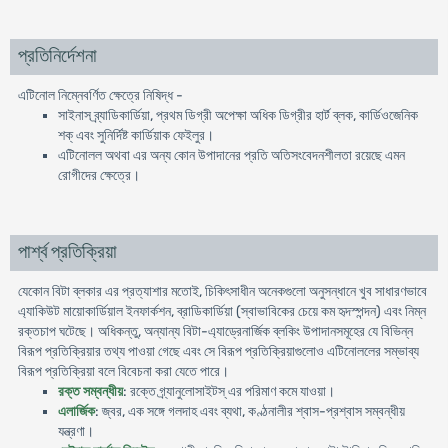
প্রতিনির্দেশনা
এটিনোল নিম্নেবর্ণিত ক্ষেত্রে নিষিদ্ধ -
সাইনাস ব্র্যাডিকার্ডিয়া, প্রথম ডিগ্রী অপেক্ষা অধিক ডিগ্রীর হার্ট ব্লক, কার্ডিওজেনিক
শক্ এবং সুনির্দিষ্ট কার্ডিয়াক ফেইলুর।
এটিনােলল অথবা এর অন্য কোন উপাদানের প্রতি অতিসংবেদনশীলতা রয়েছে এমন
রােগীদের ক্ষেত্রে।
পার্শ্ব প্রতিক্রিয়া
যেকোন বিটা ব্লকার এর প্রত্যাশার মতােই, চিকিৎসাধীন অনেকগুলাে অনুসন্ধানে খুব সাধারণভাবে
এ্যাকিউট মায়ােকার্ডিয়াল ইনফার্কশন, ব্রাডিকার্ডিয়া (স্বাভাবিকের চেয়ে কম হৃদস্পন্দন) এবং নিম্ন
রক্তচাপ ঘটেছে। অধিকন্তু, অন্যান্য বিটা-এ্যাড্রেনার্জিক ব্লকিং উপাদানসমূহের যে বিভিন্ন
বিরূপ প্রতিক্রিয়ার তথ্য পাওয়া গেছে এবং সে বিরূপ প্রতিক্রিয়াগুলােও এটিনোললের সম্ভাব্য
বিরূপ প্রতিক্রিয়া বলে বিবেচনা করা যেতে পারে।
রক্ত সম্বন্ধীয়
: রক্তে গ্র্যানুলােসাইটস্ এর পরিমাণ কমে যাওয়া।
এলার্জিক
: জ্বর, এক সঙ্গে গলদাহ এবং ব্যথা, কণ্ঠনালীর শ্বাস-প্রশ্বাস সম্বন্ধীয়
যন্ত্রণা।