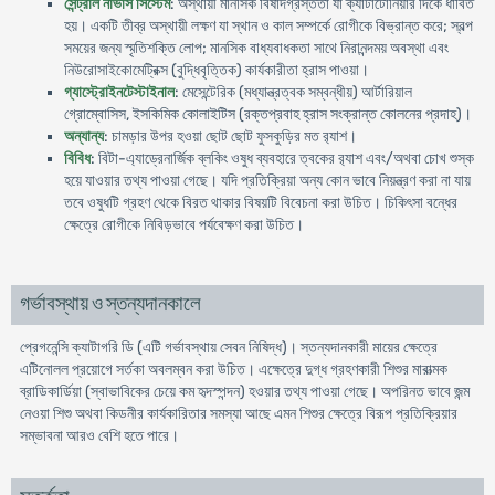
সেন্ট্রাল নার্ভাস সিস্টেম
: অস্থায়ী মানসিক বিষাদগ্রস্ততা যা ক্যাটাটোনিয়ার দিকে ধাবিত
হয়। একটি তীব্র অস্থায়ী লক্ষণ যা স্থান ও কাল সম্পর্কে রােগীকে বিভ্রান্ত করে; স্বল্প
সময়ের জন্য স্মৃতিশক্তি লােপ; মানসিক বাধ্যবাধকতা সাথে নিরানন্দময় অবস্থা এবং
নিউরােসাইকোমেট্রিক্স (বুদ্ধিবৃত্তিক) কার্যকারীতা হ্রাস পাওয়া।
গ্যাস্ট্রোইনটেস্টাইনাল
: মেসেন্টেরিক (মধ্যান্ত্রত্বক সম্বন্ধীয়) আর্টারিয়াল
গ্রোম্বোসিস, ইসকিমিক কোলাইটিস (রক্তপ্রবাহ হ্রাস সংক্রান্ত কোলনের প্রদাহ)।
অন্যান্য
: চামড়ার উপর হওয়া ছােট ছােট ফুসকুড়ির মত র‍্যাশ।
বিবিধ
: বিটা-এ্যাড্রেনার্জিক ব্লকিং ওষুধ ব্যবহারে ত্বকের র‍্যাশ এবং/অথবা চোখ শুস্ক
হয়ে যাওয়ার তথ্য পাওয়া গেছে। যদি প্রতিক্রিয়া অন্য কোন ভাবে নিয়ন্ত্রণ করা না যায়
তবে ওষুধটি গ্রহণ থেকে বিরত থাকার বিষয়টি বিবেচনা করা উচিত। চিকিৎসা বন্ধের
ক্ষেত্রে রােগীকে নিবিড়ভাবে পর্যবেক্ষণ করা উচিত।
গর্ভাবস্থায় ও স্তন্যদানকালে
প্রেগনেন্সি ক্যাটাগরি ডি (এটি গর্ভাবস্থায় সেবন নিষিদ্ধ)। স্তন্যদানকারী মায়ের ক্ষেত্রে
এটিনোলল প্রয়ােগে সর্তকা অবলম্বন করা উচিত। এক্ষেত্রে দুগ্ধ গ্রহণকারী শিশুর মারাত্মক
ব্রাডিকার্ডিয়া (স্বাভাবিকের চেয়ে কম হৃদস্পন্দন) হওয়ার তথ্য পাওয়া গেছে। অপরিনত ভাবে জন্ম
নেওয়া শিশু অথবা কিডনীর কার্যকারিতার সমস্যা আছে এমন শিশুর ক্ষেত্রে বিরূপ প্রতিক্রিয়ার
সম্ভাবনা আরও বেশি হতে পারে।