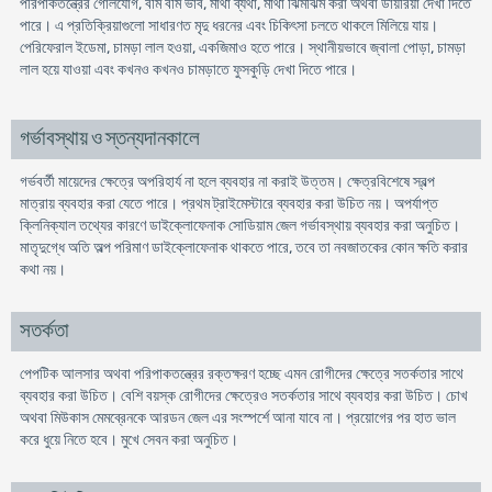
পরিপাকতন্ত্রের গোলযোগ, বমি বমি ভাব, মাথা ব্যথা, মাথা ঝিমঝিম করা অথবা ডায়রিয়া দেখা দিতে
পারে। এ প্রতিক্রিয়াগুলো সাধারণত মৃদু ধরনের এবং চিকিৎসা চলতে থাকলে মিলিয়ে যায়।
পেরিফেরাল ইডেমা, চামড়া লাল হওয়া, একজিমাও হতে পারে। স্থানীয়ভাবে জ্বালা পোড়া, চামড়া
লাল হয়ে যাওয়া এবং কখনও কখনও চামড়াতে ফুসকুড়ি দেখা দিতে পারে।
গর্ভাবস্থায় ও স্তন্যদানকালে
গর্ভবর্তী মায়েদের ক্ষেত্রে অপরিহার্য না হলে ব্যবহার না করাই উত্তম। ক্ষেত্রবিশেষে স্বল্প
মাত্রায় ব্যবহার করা যেতে পারে। প্রথম ট্রাইমেস্টারে ব্যবহার করা উচিত নয়। অপর্যাপ্ত
ক্লিনিক্যাল তথ্যের কারণে ডাইক্লোফেনাক সোডিয়াম জেল গর্ভাবস্থায় ব্যবহার করা অনুচিত।
মাতৃদুগ্ধে অতি অল্প পরিমাণ ডাইক্লোফেনাক থাকতে পারে, তবে তা নবজাতকের কোন ক্ষতি করার
কথা নয়।
সতর্কতা
পেপটিক আলসার অথবা পরিপাকতন্ত্রের রক্তক্ষরণ হচ্ছে এমন রোগীদের ক্ষেত্রে সতর্কতার সাথে
ব্যবহার করা উচিত। বেশি বয়স্ক রোগীদের ক্ষেত্রেও সতর্কতার সাথে ব্যবহার করা উচিত। চোখ
অথবা মিউকাস মেমব্রেনকে আরডন জেল এর সংস্পর্শে আনা যাবে না। প্রয়োগের পর হাত ভাল
করে ধুয়ে নিতে হবে। মুখে সেবন করা অনুচিত।