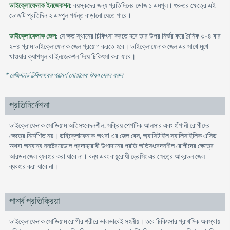
ডাইক্লোফেনাক ইনজেকশন
: বয়স্কদের জন্য প্রতিদিনের ডোজ ১ এমপুল। গুরুতর ক্ষেত্রে এই
ডোজটি প্রতিদিন ২ এমপুল পর্যন্ত বাড়ানো যেতে পারে।
ডাইক্লোফেনাক জেল
: যে ক্ষত স্থানের চিকিৎসা করতে হবে তার উপর নির্ভর করে দৈনিক ৩-৪ বার
২-৪ গ্রাম ডাইক্লোফেনাক জেল প্রয়োগ করতে হবে। ডাইক্লোফেনাক জেল এর সাথে মুখে
খাওয়ার ক্যাপসুল বা ইনজেকশন দিয়ে চিকিৎসা করা যাবে।
* রেজিস্টার্ড চিকিৎসকের পরামর্শ মোতাবেক ঔষধ সেবন করুন
'
প্রতিনির্দেশনা
ডাইক্লোফেনাক সোডিয়াম অতিসংবেদনশীল, সক্রিয় পেপটিক আলসার এবং হাঁপানী রোগীদের
ক্ষেত্রে নির্দেশিত নয়। ডাইক্লোফেনাক অথবা এর জেল বেস, অ্যাসিটাইল স্যালিসাইলিক এসিড
অথবা অন্যান্য ননষ্টেরয়েডাল প্রদাহরোধী উপাদানের প্রতি অতিসংবেদনশীল রোগীদের ক্ষেত্রে
আরডন জেল ব্যবহার করা যাবে না। বন্ধ এবং বায়ুরোধী ড্রেসিং এর ক্ষেত্রে আব্রডন জেল
ব্যবহার করা যাবে না।
পার্শ্ব প্রতিক্রিয়া
ডাইক্লোফেনাক সোডিয়াম রোগীর শরীরে ভালভাবেই সহনীয়। তবে চিকিৎসার প্রাথমিক অবস্থায়