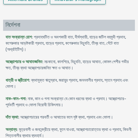
নির্দেশনা
বাত সংক্রান্ত রোগ
: প্রদাহঘটিত ও অবশকারী বাত, দীর্ঘস্থায়ী, হাড়ের জটিল বহুমুখী প্রদাহ,
কশেরুকার আড়ষ্টকারী প্রদাহ, হাড়ের প্রদাহ, কশেরুকার বিচ্যুতি, তীব্র বাত, গেঁটে বাত
(অর্থ্রাইটিস)।
অস্ত্রোপচার ও আঘাতজনিত
: মচকানো, কালশিরে, বিচ্যুতি, হাড়ের আঘাত, কোমল পেশীর গভীর
ক্ষত, তীব্র ব্যথা অস্ত্রোপচারজনিত ক্ষত ও আঘাত।
ধাত্রী ও স্ত্রীরোগ
: ব্যথাযুক্ত ঋতুস্রাব, জরায়ুর প্রদাহ, জনননালীর প্রদাহ, স্তনে প্রদাহ এবং
ফোলা।
নাক-কান-গলা
: নাক, কান ও গলা সংক্রান্ত যে কোন ধরনের ব্যথা ও প্রদাহ। অস্ত্রোপচার-
পূর্ববর্তী প্রদাহ ও ফোলা বিরোধী চিকিৎসায়।
দাঁত ব্যথা
: অস্ত্রোপচারের পরবর্তী ও আঘাতের ফলে সৃষ্ট ব্যথা, প্রদাহ এবং ফোলা।
অন্যান্য
: মূত্রনালী ও জননেন্দ্রীয়ে ব্যথা, ফুলে যাওয়া, অস্ত্রোপচারোত্তর ব্যথা ও প্রদাহ, কিডনী
পিত্তনালীর ব্যথায় ব্যবহার্য।