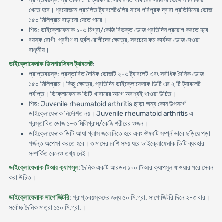
প্রাপ্তবয়স্ক: প্রতিদিন ১ টি ট্যাবলেট, সাধারণত খাবারের সময় না ভেঙ্গে পানি দিয়ে
খেতে হবে। প্রয়োজনে প্রচলিত ট্যাবলেটগুলির সাথে পরিপূরক দ্বারা প্রতিদিনের ডোজ
১৫০ মিলিগ্রাম বাড়ানো যেতে পারে।
শিশু: ডাইক্লোফেনাক ১-৩ মিগ্রা/কেজি বিভক্ত ডোজ প্রতিদিন প্রয়োগ করতে হবে
বয়স্ক রোগী: প্রবীণ বা দুর্বল রোগীদের ক্ষেত্রে, সবচেয়ে কম কার্যকর ডোজ দেওয়া
বাঞ্ছনীয়।
ডাইক্লোফেনাক ডিসপারসিবল ট্যাবলেট
:
প্রাপ্তবয়স্ক: প্রস্তাবিত দৈনিক ডোজটি ২-৩ ট্যাবলেট এবং সর্বাধিক দৈনিক ডোজ
১৫০ মিলিগ্রাম। কিছু ক্ষেত্রে, প্রতিদিন ডাইক্লোফেনাক ডিটি এর ২ টি ট্যাবলেট
পর্যাপ্ত। ডিক্লোফেনাক ডিটি খাবারের আগে অবশ্যই খাওয়া উচিত।
শিশু: Juvenile rheumatoid arthritis ছাড়া অন্য কোন উপসর্গে
ডাইক্লোফেনাক নির্দেশিত নয়। Juvenile rheumatoid arthritis এ
প্রস্তাবিত ডোজ ১-৩ মিলিগ্রাম/কেজি শরীরের ওজন।
ডাইক্লোফেনাক ডিটি আধা গ্লাস জলে নিতে হবে এবং ঔষধটি সম্পূর্ন ভাবে ছড়িয়ে পড়া
পর্জন্ত অপেক্ষা করতে হবে। ৩ মাসের বেশি সময় ধরে ডাইক্লোফেনাক ডিটি ব্যবহার
সম্পর্কিত কোনও তথ্য নেই।
ডাইক্লোফেনাক টিআর ক্যাপসুল
: দৈনিক একটি আরডন ১০০ টিআর ক্যাপসুল খাওয়ার পরে সেবন
করা উচিত।
ডাইক্লোফেনাক সাপোজিটরি
: প্রাপ্তবয়স্কদের জন্য ৫০ মি.গ্রা. সাপোজিটরি দিনে ২-৩ বার।
সর্বোচ্চ দৈনিক মাত্রা ১৫০ মি.গ্রা.।