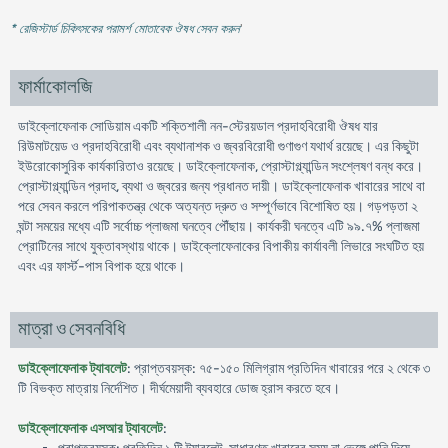
* রেজিস্টার্ড চিকিৎসকের পরামর্শ মোতাবেক ঔষধ সেবন করুন
'
ফার্মাকোলজি
ডাইক্লোফেনাক সোডিয়াম একটি শক্তিশালী নন-স্টেরয়ডাল প্রদাহবিরোধী ঔষধ যার
রিউমাটয়েড ও প্রদাহবিরোধী এবং ব্যথানাশক ও জ্বরবিরোধী গুণাগুণ যথার্থ রয়েছে। এর কিছুটা
ইউরোকোসুরিক কার্যকারিতাও রয়েছে। ডাইক্লোফেনাক, প্রোস্টাগ্ল্যান্ডিন সংশ্লেষণ বন্ধ করে।
প্রোস্টাগ্ল্যান্ডিন প্রদাহ, ব্যথা ও জ্বরের জন্য প্রধানত দায়ী। ডাইক্লোফেনাক খাবারের সাথে বা
পরে সেবন করলে পরিপাকতন্ত্র থেকে অত্যন্ত দ্রুত ও সম্পূর্ণভাবে বিশোষিত হয়। গড়পড়তা ২
ঘন্টা সময়ের মধ্যে এটি সর্বোচ্চ প্লাজমা ঘনত্বে পৌঁছায়। কার্যকরী ঘনত্বে এটি ৯৯.৭% প্লাজমা
প্রোটিনের সাথে যুক্তাবস্থায় থাকে। ডাইক্লোফেনাকের বিপাকীয় কার্যাবলী লিভারে সংঘটিত হয়
এবং এর ফার্স্ট-পাস বিপাক হয়ে থাকে।
মাত্রা ও সেবনবিধি
ডাইক্লোফেনাক ট্যাবলেট
: প্রাপ্তবয়স্ক: ৭৫-১৫০ মিলিগ্রাম প্রতিদিন খাবারের পরে ২ থেকে ৩
টি বিভক্ত মাত্রায় নির্দেশিত। দীর্ঘমেয়াদী ব্যবহারে ডোজ হ্রাস করতে হবে।
ডাইক্লোফেনাক এসআর ট্যাবলেট
: