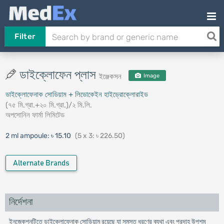
Filter
ডাইক্লোফেন প্লাস
ইঞ্জেকসন
Image
ডাইক্লোফেনাক সোডিয়াম + লিডোকেইন হাইড্রোক্লোরাইড
(৭৫ মি.গ্রা.+২০ মি.গ্রা.)/২ মি.লি.
অপসোনিন ফার্মা লিমিটেড
2 ml ampoule:
৳ 15.10
(5 x 3: ৳ 226.50)
Alternate Brands
নির্দেশনা
ইনজেকশনটিতে ডাইক্লোফেনাক সোডিয়াম রয়েছে যা সমস্ত ধরণের ব্যথা এবং প্রদাহ উপশম