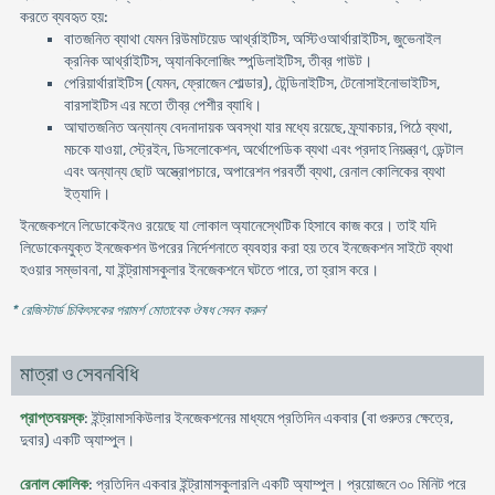
করতে ব্যবহৃত হয়:
বাতজনিত ব্যাথা যেমন রিউমাটয়েড আর্থ্রাইটিস, অস্টিওআর্থারাইটিস, জুভেনাইল
ক্রনিক আর্থ্রাইটিস, অ্যানকিলোজিং স্পন্ডিলাইটিস, তীব্র গাউট।
পেরিয়ার্থারাইটিস (যেমন, ফ্রোজেন শোল্ডার), টেন্ডিনাইটিস, টেনোসাইনোভাইটিস,
বারসাইটিস এর মতো তীব্র পেশীর ব্যাধি।
আঘাতজনিত অন্যান্য বেদনাদায়ক অবস্থা যার মধ্যে রয়েছে, ফ্র্যাকচার, পিঠে ব্যথা,
মচকে যাওয়া, স্ট্রেইন, ডিসলোকেশন, অর্থোপেডিক ব্যথা এবং প্রদাহ নিয়ন্ত্রণ, ডেন্টাল
এবং অন্যান্য ছোট অস্ত্রোপচারে, অপারেশন পরবর্তী ব্যথা, রেনাল কোলিকের ব্যথা
ইত্যাদি।
ইনজেকশনে লিডোকেইনও রয়েছে যা লোকাল অ্যানেস্থেটিক হিসাবে কাজ করে। তাই যদি
লিডোকেনযুক্ত ইনজেকশন উপরের নির্দেশনাতে ব্যবহার করা হয় তবে ইনজেকশন সাইটে ব্যথা
হওয়ার সম্ভাবনা, যা ইন্ট্রামাসকুলার ইনজেকশনে ঘটতে পারে, তা হ্রাস করে।
* রেজিস্টার্ড চিকিৎসকের পরামর্শ মোতাবেক ঔষধ সেবন করুন
'
মাত্রা ও সেবনবিধি
প্রাপ্তবয়স্ক
: ইন্ট্রামাসকিউলার ইনজেকশনের মাধ্যমে প্রতিদিন একবার (বা গুরুতর ক্ষেত্রে,
দুবার) একটি অ্যাম্পুল।
রেনাল কোলিক
: প্রতিদিন একবার ইন্ট্রামাসকুলারলি একটি অ্যাম্পুল। প্রয়োজনে ৩০ মিনিট পরে