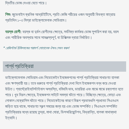
দ্বিতীয় ডোজ দেওয়া যেতে পারে।
শিশু
: জুভেনাইল ক্রনিক আর্থ্রাইটিসে, প্রতি কেজি শরীরের ওজন অনুযায়ী বিভক্ত মাত্রায়
প্রতিদিন ১-৩ মিগ্রা ডাইক্লোফেনাক সোডিয়াম।
বয়স্ক রোগী
: বয়স্ক বা দুর্বল রোগীদের ক্ষেত্রে, সর্বনিম্ন কার্যকর ডোজ সুপারিশ করা হয়, বয়স
এবং শারীরিক অবস্থার সাথে সামঞ্জস্যপূর্ণ, বা চিকিত্সক দ্বারা নির্ধারিত।
* রেজিস্টার্ড চিকিৎসকের পরামর্শ মোতাবেক ঔষধ সেবন করুন
'
পার্শ্ব প্রতিক্রিয়া
ডাইক্লোফেনাক সোডিয়াম এবং লিডোকেইন ইনজেকশনের পার্শ্ব প্রতিক্রিয়া সাধারণত হালকা
এবং ক্ষণস্থায়ী হয়। তবে গুরুতর পার্শ্ব প্রতিক্রিয়া দেখা দিলে ইনজেকশন বন্ধ করে দেওয়া
উচিত। গ্যাস্ট্রোইনটেস্টাইনাল অস্বস্তি, বমিবমি ভাব, ডায়রিয়া এবং মাঝে মাঝে রক্তপাত হতে
পারে। খুব বিরল ক্ষেত্রে, ইনজেকশন সাইটে সমস্যা ঘটতে পারে। বিচ্ছিন্ন ক্ষেত্রে, ফোড়া এবং
লোকাল নেক্রোসিস ঘটতে পারে। লিডোকেইনের কারণে বিরূপ প্রভাবগুলি প্রধানত সিএনএস
জড়িত হয়ে থাকে, সাধারণত স্বল্প সময়ের জন্য হয় এবং ডোজ সম্পর্কিত। সিএনএস সম্পর্কিত
প্রতিক্রিয়ার মধ্যে রয়েছে তন্দ্রা, মাথা ঘোরা, ডিসঅরিয়েন্টেশন, বিভ্রান্তি, হালকা মাথাব্যথা
ইত্যাদি।