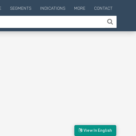
E
SEGMENTS
INDICATIONS
MORE
CONTACT
View In English