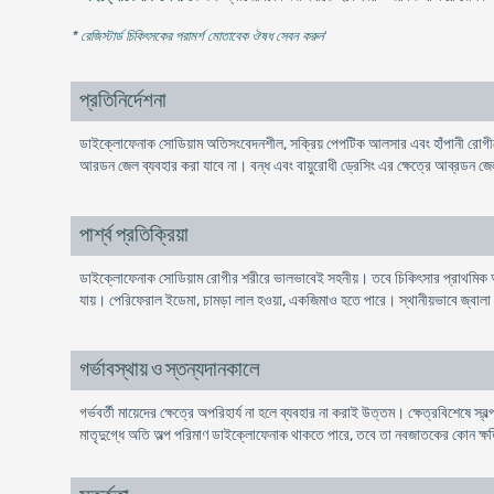
* রেজিস্টার্ড চিকিৎসকের পরামর্শ মোতাবেক ঔষধ সেবন করুন
'
প্রতিনির্দেশনা
ডাইক্লোফেনাক সোডিয়াম অতিসংবেদনশীল, সক্রিয় পেপটিক আলসার এবং হাঁপানী রোগীদের
আরডন জেল ব্যবহার করা যাবে না। বন্ধ এবং বায়ুরোধী ড্রেসিং এর ক্ষেত্রে আব্রডন জে
পার্শ্ব প্রতিক্রিয়া
ডাইক্লোফেনাক সোডিয়াম রোগীর শরীরে ভালভাবেই সহনীয়। তবে চিকিৎসার প্রাথমিক অবস্
যায়। পেরিফেরাল ইডেমা, চামড়া লাল হওয়া, একজিমাও হতে পারে। স্থানীয়ভাবে জ্বালা
গর্ভাবস্থায় ও স্তন্যদানকালে
গর্ভবর্তী মায়েদের ক্ষেত্রে অপরিহার্য না হলে ব্যবহার না করাই উত্তম। ক্ষেত্রবিশেষে 
মাতৃদুগ্ধে অতি অল্প পরিমাণ ডাইক্লোফেনাক থাকতে পারে, তবে তা নবজাতকের কোন ক্ষ