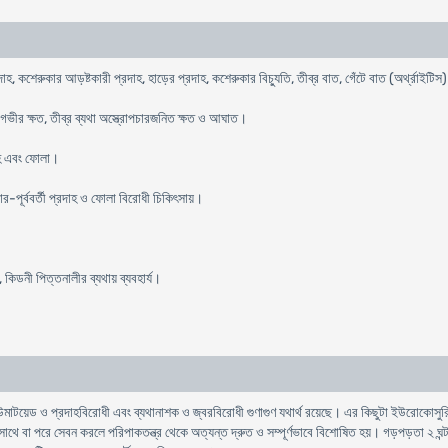
দাহ, কশেরুকার আড়ষ্টকারী প্রদাহ, হাড়ের প্রদাহ, কশেরুকার বিচ্যুতি, তীব্র বাত, গেঁটে বাত (অর্থ্রাইটিস
গভীর ক্ষত, তীব্র ব্যথা অস্ত্রোপচারজনিত ক্ষত ও আঘাত।
দাহ এবং ফোলা।
র-পূর্ববর্তী প্রদাহ ও ফোলা বিরোধী চিকিৎসায়।
হ, কিডনী পিত্তনালীর ব্যথায় ব্যবহার্য।
য়েড ও প্রদাহবিরোধী এবং ব্যথানাশক ও জ্বরবিরোধী গুণাগুণ যথার্থ রয়েছে। এর কিছুটা ইউরোকোসুরিক ক
র সাথে বা পরে সেবন করলে পরিপাকতন্ত্র থেকে অত্যন্ত দ্রুত ও সম্পূর্ণভাবে বিশোষিত হয়। গড়পড়তা ২ ঘন্ট