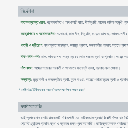
নির্দেশনা
বাত সংক্রান্ত রোগ
: প্রদাহঘটিত ও অবশকারী বাত, দীর্ঘস্থায়ী, হাড়ের জটিল বহুমুখী প্র
অস্ত্রোপচার ও আঘাতজনিত
: মচকানো, কালশিরে, বিচ্যুতি, হাড়ের আঘাত, কোমল পেশীর 
ধাত্রী ও স্ত্রীরোগ
: ব্যথাযুক্ত ঋতুস্রাব, জরায়ুর প্রদাহ, জনননালীর প্রদাহ, স্তনে প্র
নাক-কান-গলা
: নাক, কান ও গলা সংক্রান্ত যে কোন ধরনের ব্যথা ও প্রদাহ। অস্ত্রোপচা
দাঁত ব্যথা
: অস্ত্রোপচারের পরবর্তী ও আঘাতের ফলে সৃষ্ট ব্যথা, প্রদাহ এবং ফোলা।
অন্যান্য
: মূত্রনালী ও জননেন্দ্রীয়ে ব্যথা, ফুলে যাওয়া, অস্ত্রোপচারোত্তর ব্যথা ও প্রদা
* রেজিস্টার্ড চিকিৎসকের পরামর্শ মোতাবেক ঔষধ সেবন করুন
'
ফার্মাকোলজি
ডাইক্লোফেনাক সোডিয়াম একটি শক্তিশালী নন-স্টেরয়ডাল প্রদাহবিরোধী ঔষধ যার রিউমাট
প্রোস্টাগ্ল্যান্ডিন প্রদাহ, ব্যথা ও জ্বরের জন্য প্রধানত দায়ী। ডাইক্লোফেনাক খাবারে