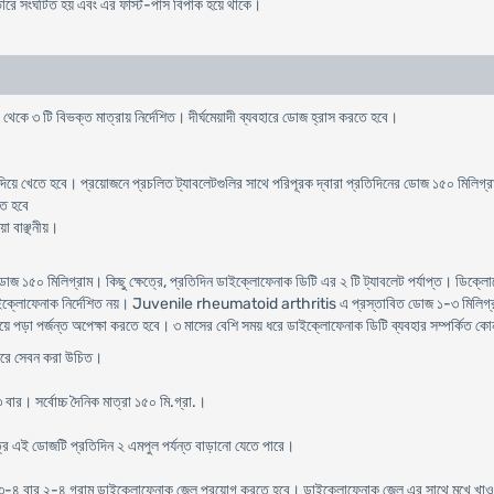
ভারে সংঘটিত হয় এবং এর ফার্স্ট-পাস বিপাক হয়ে থাকে।
থেকে ৩ টি বিভক্ত মাত্রায় নির্দেশিত। দীর্ঘমেয়াদী ব্যবহারে ডোজ হ্রাস করতে হবে।
ানি দিয়ে খেতে হবে। প্রয়োজনে প্রচলিত ট্যাবলেটগুলির সাথে পরিপূরক দ্বারা প্রতিদিনের ডোজ ১৫০ মিলিগ্
তে হবে
া বাঞ্ছনীয়।
 ডোজ ১৫০ মিলিগ্রাম। কিছু ক্ষেত্রে, প্রতিদিন ডাইক্লোফেনাক ডিটি এর ২ টি ট্যাবলেট পর্যাপ্ত। ডিক
ইক্লোফেনাক নির্দেশিত নয়। Juvenile rheumatoid arthritis এ প্রস্তাবিত ডোজ ১-৩ মিলিগ
য়ে পড়া পর্জন্ত অপেক্ষা করতে হবে। ৩ মাসের বেশি সময় ধরে ডাইক্লোফেনাক ডিটি ব্যবহার সম্পর্কিত 
পরে সেবন করা উচিত।
 বার। সর্বোচ্চ দৈনিক মাত্রা ১৫০ মি.গ্রা.।
্রে এই ডোজটি প্রতিদিন ২ এমপুল পর্যন্ত বাড়ানো যেতে পারে।
িক ৩-৪ বার ২-৪ গ্রাম ডাইক্লোফেনাক জেল প্রয়োগ করতে হবে। ডাইক্লোফেনাক জেল এর সাথে মুখে খাওয