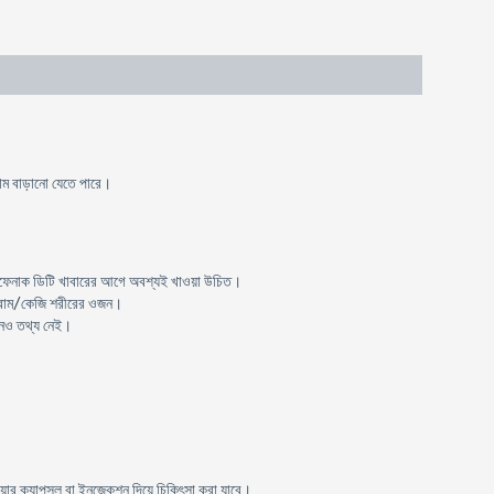
রাম বাড়ানো যেতে পারে।
্লোফেনাক ডিটি খাবারের আগে অবশ্যই খাওয়া উচিত।
্রাম/কেজি শরীরের ওজন।
কোনও তথ্য নেই।
়ার ক্যাপসুল বা ইনজেকশন দিয়ে চিকিৎসা করা যাবে।