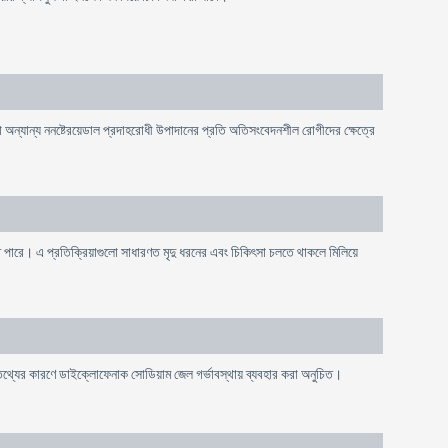
্যান্য ননষ্টেরয়েডাল প্রদাহরোধী উপাদানের প্রতি অতিসংবেদনশীল রোগীদের ক্ষেত্রে
 পারে। এ প্রতিক্রিয়াগুলো সাধারণত মৃদু ধরনের এবং চিকিৎসা চলতে থাকলে মিলিয়ে
যাল তথ্যের কারণে ডাইক্লোফেনাক সোডিয়াম জেল গর্ভাবস্থায় ব্যবহার করা অনুচিত।