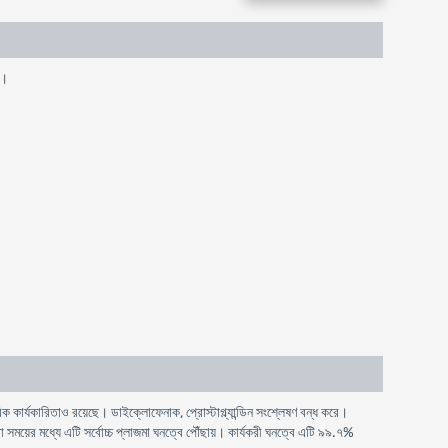
)।
ার্যকারিতাও রয়েছে। ডাইক্লোফেনাক, প্রোস্টাগ্ল্যান্ডিন সংশ্লেষণ বন্ধ করে।
া সময়ের মধ্যে এটি সর্বোচ্চ প্লাজমা ঘনত্বে পৌঁছায়। কার্যকরী ঘনত্বে এটি ৯৯.৭%