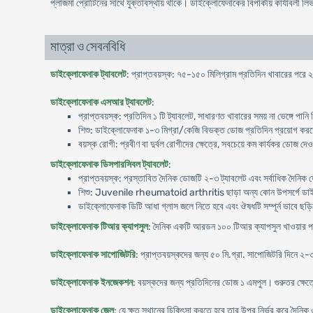
প্লাজমা প্রোটিনের সাথে যুক্তাবস্থায় থাকে। ডাইক্লোফেনাকের বিপাকীয় কার্যাবলী লি
মাত্রা ও সেবনবিধি
ডাইক্লোফেনাক ট্যাবলেট
: প্রাপ্তবয়স্ক: ৭৫-১৫০ মিলিগ্রাম প্রতিদিন খাবারের পরে ২ 
ডাইক্লোফেনাক এসআর ট্যাবলেট
:
প্রাপ্তবয়স্ক: প্রতিদিন ১ টি ট্যাবলেট, সাধারণত খাবারের সময় না ভেঙ্গে প
শিশু: ডাইক্লোফেনাক ১-৩ মিগ্রা/কেজি বিভক্ত ডোজ প্রতিদিন প্রয়োগ কর
বয়স্ক রোগী: প্রবীণ বা দুর্বল রোগীদের ক্ষেত্রে, সবচেয়ে কম কার্যকর ডোজ দেওয়
ডাইক্লোফেনাক ডিসপারসিবল ট্যাবলেট
:
প্রাপ্তবয়স্ক: প্রস্তাবিত দৈনিক ডোজটি ২-৩ ট্যাবলেট এবং সর্বাধিক দৈনিক
শিশু: Juvenile rheumatoid arthritis ছাড়া অন্য কোন উপসর্গে ডা
ডাইক্লোফেনাক ডিটি আধা গ্লাস জলে নিতে হবে এবং ঔষধটি সম্পূর্ন ভাবে ছড়ি
ডাইক্লোফেনাক টিআর ক্যাপসুল
: দৈনিক একটি আরডন ১০০ টিআর ক্যাপসুল খাওয়ার 
ডাইক্লোফেনাক সাপোজিটরি
: প্রাপ্তবয়স্কদের জন্য ৫০ মি.গ্রা. সাপোজিটরি দিনে ২-৩
ডাইক্লোফেনাক ইনজেকশন
: বয়স্কদের জন্য প্রতিদিনের ডোজ ১ এমপুল। গুরুতর ক্ষেত
ডাইক্লোফেনাক জেল
: যে ক্ষত স্থানের চিকিৎসা করতে হবে তার উপর নির্ভর করে দৈন