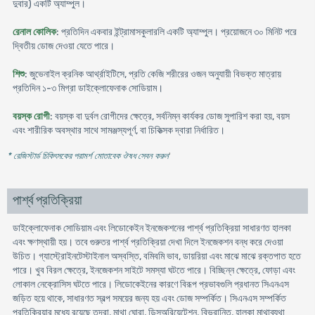
দুবার) একটি অ্যাম্পুল।
রেনাল কোলিক
: প্রতিদিন একবার ইন্ট্রামাসকুলারলি একটি অ্যাম্পুল। প্রয়োজনে ৩০ মিনিট পরে
দ্বিতীয় ডোজ দেওয়া যেতে পারে।
শিশু
: জুভেনাইল ক্রনিক আর্থ্রাইটিসে, প্রতি কেজি শরীরের ওজন অনুযায়ী বিভক্ত মাত্রায়
প্রতিদিন ১-৩ মিগ্রা ডাইক্লোফেনাক সোডিয়াম।
বয়স্ক রোগী
: বয়স্ক বা দুর্বল রোগীদের ক্ষেত্রে, সর্বনিম্ন কার্যকর ডোজ সুপারিশ করা হয়, বয়স
এবং শারীরিক অবস্থার সাথে সামঞ্জস্যপূর্ণ, বা চিকিত্সক দ্বারা নির্ধারিত।
* রেজিস্টার্ড চিকিৎসকের পরামর্শ মোতাবেক ঔষধ সেবন করুন
'
পার্শ্ব প্রতিক্রিয়া
ডাইক্লোফেনাক সোডিয়াম এবং লিডোকেইন ইনজেকশনের পার্শ্ব প্রতিক্রিয়া সাধারণত হালকা
এবং ক্ষণস্থায়ী হয়। তবে গুরুতর পার্শ্ব প্রতিক্রিয়া দেখা দিলে ইনজেকশন বন্ধ করে দেওয়া
উচিত। গ্যাস্ট্রোইনটেস্টাইনাল অস্বস্তি, বমিবমি ভাব, ডায়রিয়া এবং মাঝে মাঝে রক্তপাত হতে
পারে। খুব বিরল ক্ষেত্রে, ইনজেকশন সাইটে সমস্যা ঘটতে পারে। বিচ্ছিন্ন ক্ষেত্রে, ফোড়া এবং
লোকাল নেক্রোসিস ঘটতে পারে। লিডোকেইনের কারণে বিরূপ প্রভাবগুলি প্রধানত সিএনএস
জড়িত হয়ে থাকে, সাধারণত স্বল্প সময়ের জন্য হয় এবং ডোজ সম্পর্কিত। সিএনএস সম্পর্কিত
প্রতিক্রিয়ার মধ্যে রয়েছে তন্দ্রা, মাথা ঘোরা, ডিসঅরিয়েন্টেশন, বিভ্রান্তি, হালকা মাথাব্যথা