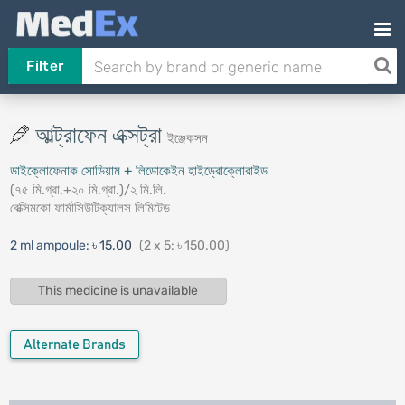
Filter
আল্ট্রাফেন এক্সট্রা
ইঞ্জেকসন
ডাইক্লোফেনাক সোডিয়াম + লিডোকেইন হাইড্রোক্লোরাইড
(৭৫ মি.গ্রা.+২০ মি.গ্রা.)/২ মি.লি.
বেক্সিমকো ফার্মাসিউটিক্যালস লিমিটেড
2 ml ampoule:
৳ 15.00
(2 x 5: ৳ 150.00)
This medicine is unavailable
Alternate Brands