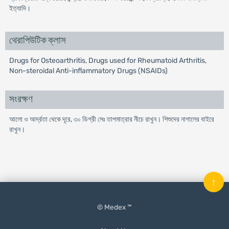
ইত্যাদি।
থেরাপিউটিক ক্লাস
Drugs for Osteoarthritis, Drugs used for Rheumatoid Arthritis,
Non-steroidal Anti-inflammatory Drugs (NSAIDs)
সংরক্ষণ
আলো ও আর্দ্রতা থেকে দূরে, ৩০ ডিগ্রী সেঃ তাপমাত্রার নীচে রাখুন। শিশুদের নাগালের বাইরে
রাখুন।
↑
© Medex ™