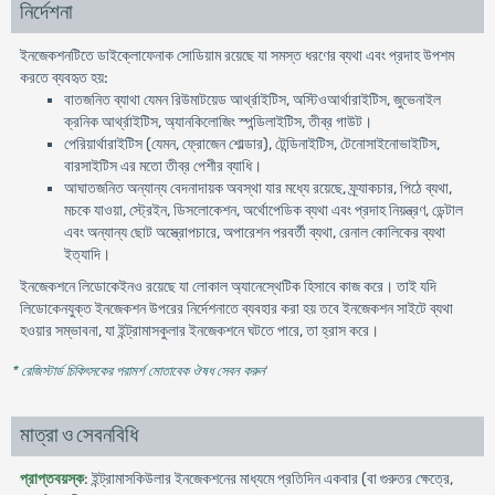
নির্দেশনা
ইনজেকশনটিতে ডাইক্লোফেনাক সোডিয়াম রয়েছে যা সমস্ত ধরণের ব্যথা এবং প্রদাহ উপশম
করতে ব্যবহৃত হয়:
বাতজনিত ব্যাথা যেমন রিউমাটয়েড আর্থ্রাইটিস, অস্টিওআর্থারাইটিস, জুভেনাইল
ক্রনিক আর্থ্রাইটিস, অ্যানকিলোজিং স্পন্ডিলাইটিস, তীব্র গাউট।
পেরিয়ার্থারাইটিস (যেমন, ফ্রোজেন শোল্ডার), টেন্ডিনাইটিস, টেনোসাইনোভাইটিস,
বারসাইটিস এর মতো তীব্র পেশীর ব্যাধি।
আঘাতজনিত অন্যান্য বেদনাদায়ক অবস্থা যার মধ্যে রয়েছে, ফ্র্যাকচার, পিঠে ব্যথা,
মচকে যাওয়া, স্ট্রেইন, ডিসলোকেশন, অর্থোপেডিক ব্যথা এবং প্রদাহ নিয়ন্ত্রণ, ডেন্টাল
এবং অন্যান্য ছোট অস্ত্রোপচারে, অপারেশন পরবর্তী ব্যথা, রেনাল কোলিকের ব্যথা
ইত্যাদি।
ইনজেকশনে লিডোকেইনও রয়েছে যা লোকাল অ্যানেস্থেটিক হিসাবে কাজ করে। তাই যদি
লিডোকেনযুক্ত ইনজেকশন উপরের নির্দেশনাতে ব্যবহার করা হয় তবে ইনজেকশন সাইটে ব্যথা
হওয়ার সম্ভাবনা, যা ইন্ট্রামাসকুলার ইনজেকশনে ঘটতে পারে, তা হ্রাস করে।
* রেজিস্টার্ড চিকিৎসকের পরামর্শ মোতাবেক ঔষধ সেবন করুন
'
মাত্রা ও সেবনবিধি
প্রাপ্তবয়স্ক
: ইন্ট্রামাসকিউলার ইনজেকশনের মাধ্যমে প্রতিদিন একবার (বা গুরুতর ক্ষেত্রে,