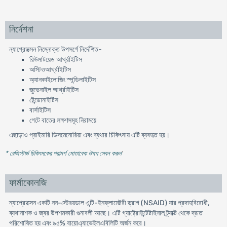
নির্দেশনা
ন্যাপ্রোক্সেন নিম্নোক্ত উপসর্গে নির্দেশিত-
রিউমাটয়েড আর্থ্রাইটিস
অস্টিওআর্থ্রাইটিস
অ্যানকাইলোজিং স্পন্ডিলাইটিস
জুভেনাইল আর্থ্রাইটিস
টেন্ডোনাইটিস
বার্সাইটিস
গেটে বাতের লক্ষণসমূহ নিরাময়ে
এছাড়াও প্রাইমারি ডিসমেনোরিয়া এবং ব্যথার চিকিৎসায় এটি ব্যবহৃত হয়।
* রেজিস্টার্ড চিকিৎসকের পরামর্শ মোতাবেক ঔষধ সেবন করুন
'
ফার্মাকোলজি
ন্যাপ্রোক্সেন একটি নন-স্টেরয়ডাল এন্টি-ইনফ্লামেটরী ড্রাগ (NSAID) যার প্রদাহবিরোধী,
ব্যথানাশক ও জ্বর উপশমকারী গুনাবলী আছে। এটি গ্যাষ্ট্রোইন্টেষ্টাইনাল ট্র্যাক্ট থেকে দ্রূত
পরিশোষিত হয় এবং ৯৫% বায়োএ্যাভেইলএবিলিটি অর্জন করে।