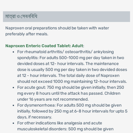
মাত্রা ও সেবনবিধি
Naproxen oral preparations should be taken with water
preferably after meals.
Naproxen Enteric Coated Tablet: Adult
:
For rheumatoid arthritis/ osteoarthritis/ ankylosing
spondylitis: For adults 500-1000 mg per day taken in two
devided doses at 12- hour intervals. The maintenance
dose is usually 500 mg per day taken in two devided doses
at 12 - hour intervals. The total daily dose of Naproxen
should not exceed 1000 mg maintaining 12-hour intervals.
For acute gout: 750 mg should be given initially, then 250
mg every 8 hours until the attack has passed. Children
under 16 years are not recommended.
For dysmenorrhoea: For adults 500 mg should be given
initially, followed by 250 mg at 6-8 hour intervals for upto 5
days, if necessary.
For other indications like analgesia and acute
musculoskeletal disorders: 500 mg should be given