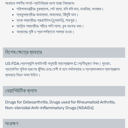
সচরাচর লক্ষণীয় পার্শ্ব-প্রতিক্রিয়া গুলো হচ্ছে নিম্নরূপঃ
পরিপাকতন্ত্রীয়ঃ বুকজ্বালা, পেট ব্যথা, বমি বমি ভাব, ডায়রিয়া, বদহজম।
স্নায়ুসম্বন্ধীয়ঃ মাথাব্যথা, মাথাঘোরা, ঝিঁমুনী ভাব।
ত্বক সম্বন্ধীয়ঃ প্রূরাইটাস (চুলকানি), পারপুরা।
হৃদপিন্ড সম্বন্ধীয়ঃ শরীরে পানি আসা, বুক ধড়ফড় করা।
অন্যান্যঃ দৃষ্টি ও শ্রবণশক্তিতে সমস্যা হওয়া।
বিশেষ ক্ষেত্রে ব্যবহার
US FDA প্রেগন্যান্সি ক্যাটাগরী অনুযায়ী ন্যাপ্রোক্সেন C শ্রেণীভুক্ত ঔষধ। সুতরাং,
প্রত্যাশিত সুবিধা ভ্রূণের ঝুঁকির চেয়ে বেশী না হলে গর্ভাবস্থায় ও স্তন্যদানকালে ন্যাপ্রোক্সেন
ব্যবহারে বিরত থাকা উচিত।
থেরাপিউটিক ক্লাস
Drugs for Osteoarthritis, Drugs used for Rheumatoid Arthritis,
Non-steroidal Anti-inflammatory Drugs (NSAIDs)
সংরক্ষণ