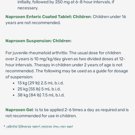
initially, followed by 250 mg at 6-8 hour intervals, if
necessary.
Naproxen Enteric Coated Tablet: Children
: Children under 16
years are not recommended.
Naproxen Suspension: Children
:
For juvenile rheumatoid arthritis: The usual dose for children
over 2 years is 10 mg/kg/day given as two divided doses at 12-
hour intervals. Therapy in children under 2 years of age is not
recommended. The following may be used as a guide for dosage
of suspension:
13 kg (29 lb) 2.5 mL b.i.d.
25 kg (55 lb) 5 mL b.i.d.
38 kg (84 lb) 7.5 mL b.i.d.
Naproxen Gel
: Is to be applied 2-6 times a day as required and is
not recommended for use in children.
* রেজিস্টার্ড চিকিৎসকের পরামর্শ মোতাবেক ঔষধ সেবন করুন
'