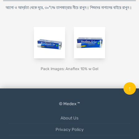
আলো ও আর্দ্রতা থেকে দূরে, ৩০°সেঃ তাপমাত্রার নীচে রাখুন। শিশুদের নাগালের বাইরে রাখুন।
Pack Images: Anaflex 10% w Gel
↑
© Medex ™
About Us
Privacy Policy