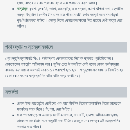
হওয়া, রাত্রে বার বার প্রস্রাব হওয়া এবং প্রস্রাবে রক্ত আসা।
অন্যান্য
: র‍্যাশ, চুলকানি, ফোলা, ওজনবৃদ্ধি, নাক বদ্ধতা, চোখে ঝাঁপসা দেখা, হেপাটিক
সমস্যা ইত্যাদি। পেশীর টান এমন হতে পারে যে হাঁটা চলায় সমস্যা হয় তখন মাত্রা
পুনঃনির্ধারণ করা উচিত। এজন্য দিনের বেলায় কম মাত্রা দিয়ে রাত্রে বেশী মাত্রা দেয়া
উচিত।
গর্ভাবস্থায় ও স্তন্যদানকালে
প্রেগন্যান্সি ক্যাটাগরি বি৩। গর্ভাবস্থায় বেকলোফেনের নিরাপদ ব্যবহার প্রতিষ্ঠিত নয়।
বেকলোফেন প্লাসেন্টা অতিক্রম করে। ঝুকির চেয়ে উপকারিতা বেশী হলেই কেবল গর্ভাবস্থায়
ব্যবহার করা যায় যা অবশ্যই ডাক্তারের পরামর্শে হতে হবে। মাতৃদুগ্ধে এত সামান্য নিঃসরিত হয়
যে তা কোন ধরনের অপ্রত্যাশিত ঘটনা ঘটার জন্য যথেষ্ট নয়।
সতর্কতা
রেনাল ইমপেয়ারমেন্টের রোগীদের এবং যারা দীর্ঘদিন হিমোডায়ালাইসিস নিচ্ছে তাদেরকে
সতর্কতার সাথে দিনে ৫ মি.গ্রা. দেয়া উচিত।
যারা স্পাজম ছাড়াও অন্যান্য মানসিক সমস্যা, পাগলামি, হতাশা, অস্থিরতায় ভূগছে
তাদেরকে সতর্কতার সাথে ওষুধটি দেয়া উচিত যেহেতু তাদের ক্ষেত্রে এই সমস্যাগুলির
অবনতি হতে পারে।