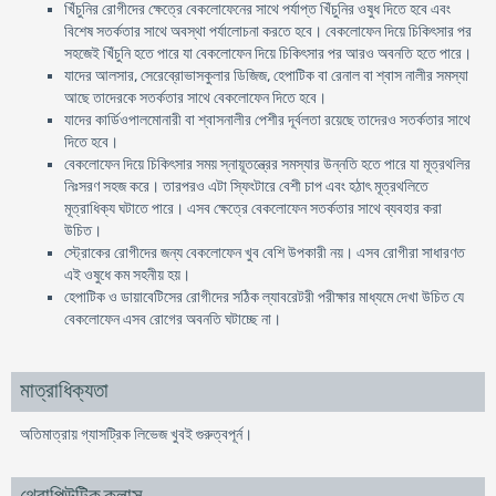
খিঁচুনির রোগীদের ক্ষেত্রে বেকলোফেনের সাথে পর্যাপ্ত খিঁচুনির ওষুধ দিতে হবে এবং
বিশেষ সতর্কতার সাথে অবস্থা পর্যালোচনা করতে হবে। বেকলোফেন দিয়ে চিকিৎসার পর
সহজেই খিঁচুনি হতে পারে যা বেকলোফেন দিয়ে চিকিৎসার পর আরও অবনতি হতে পারে।
যাদের আলসার, সেরেব্রোভাসকুলার ডিজিজ, হেপাটিক বা রেনাল বা শ্বাস নালীর সমস্যা
আছে তাদেরকে সতর্কতার সাথে বেকলোফেন দিতে হবে।
যাদের কার্ডিওপালমোনারী বা শ্বাসনালীর পেশীর দূর্বলতা রয়েছে তাদেরও সতর্কতার সাথে
দিতে হবে।
বেকলোফেন দিয়ে চিকিৎসার সময় স্নায়ূতন্ত্রের সমস্যার উন্নতি হতে পারে যা মূত্রথলির
নিঃসরণ সহজ করে। তারপরও এটা স্ফিংটারে বেশী চাপ এবং হঠাৎ মূত্রথলিতে
মূত্রাধিক্য ঘটাতে পারে। এসব ক্ষেত্রে বেকলোফেন সতর্কতার সাথে ব্যবহার করা
উচিত।
স্ট্রোকের রোগীদের জন্য বেকলোফেন খুব বেশি উপকারী নয়। এসব রোগীরা সাধারণত
এই ওষুধে কম সহনীয় হয়।
হেপাটিক ও ডায়াবেটিসের রোগীদের সঠিক ল্যাবরেটরী পরীক্ষার মাধ্যমে দেখা উচিত যে
বেকলোফেন এসব রোগের অবনতি ঘটাচ্ছে না।
মাত্রাধিক্যতা
অতিমাত্রায় গ্যাসট্রিক লিভেজ খুবই গুরুত্বপূর্ন।