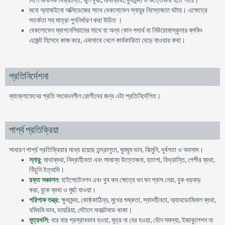
দিলে মানসিক বিভ্রান্তি, ভুল বুঝা, মাথাব্যথা,ক্ষুধামন্দা ও উত্তেজনা হতে পারে।
মনো অ্যামাইনো অক্সিডেজের সাথে বেকলোফেন স্নায়ুর নিস্তেজতা ঘটায়। এক্ষেত্রে
সতর্কতা সহ মাত্রা পুননির্ধারণ করা উচিত ।
বেকলোফেন ম্যাগনেসিয়ামের সাথে বা অন্য কোন পদার্থ যা নিউরোমাস্‌কুলার ব্লকিং
এজেন্ট হিসেবে কাজ করে, একসাথে খেলে কার্যকারিতা বেড়ে যাওয়ার কথা।
প্রতিনির্দেশনা
ব্যাক্লোফেনের প্রতি সংবেদনশীল রোগীদের জন্য এটা প্রতিনির্দেশিত।
পার্শ্ব প্রতিক্রিয়া
সাধারণ পার্শ্ব প্রতিক্রিয়ার মধ্যে রয়েছে তন্দ্রালুতা, ঘুমঘুম ভাব, ঝিমুনি, দূর্বলতা ও অবসাদ।
স্নায়ু
: মাথাব্যথা, নিদ্রাহীনতা এবং সামান্য উত্তেজনা, হতাশা, বিভ্রান্তি, পেশীর ব্যথা,
খিঁচুনি ইত্যাদি।
রক্ত সঞ্চালন
: হাইপোটেনশন এবং খুব কম ক্ষেত্রে ঘন ঘন শ্বাস নেয়া, বুক ধড়ফড়
করা, বুকে ব্যথা ও মুর্ছা যাওয়া।
পরিপাক তন্ত্র
: ক্ষুধামন্দা, কোষ্ঠকাঠিন্য, মুখের শুষ্কতা, স্বাদহীনতা, অ্যাবডোমিনাল ব্যথা,
বমিবমি ভাব, ডায়রিয়া, স্টোলে অকাল্টবাড থাকা।
মূত্রথলি
: বার বার প্রস্রাবভাব হওয়া, মূত্র না বের হওয়া, যৌন সমস্যা, ইজাকুলেশন না