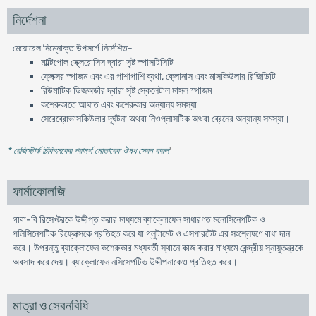
নির্দেশনা
মেয়োরেল নিম্নোক্ত উপসর্গে নির্দেশিত-
মাল্টিপোল স্ক্লেরোসিস দ্বারা সৃষ্ট স্পাসটিসিটি
ফ্লেক্সর স্পাজম এবং এর পাশাপাশি ব্যথা, ক্লোনাস এবং মাসকিউলার রিজিডিটি
রিউমাটিক ডিজঅর্ডার দ্বারা সৃষ্ট স্কেলেটাল মাসল স্পাজম
কশেরুকাতে আঘাত এবং কশেরুকার অন্যান্য সমস্যা
সেরেব্রোভাসকিউলার দূর্ঘটনা অথবা নিওপ্লাসটিক অথবা ব্রেনের অন্যান্য সমস্যা।
* রেজিস্টার্ড চিকিৎসকের পরামর্শ মোতাবেক ঔষধ সেবন করুন
'
ফার্মাকোলজি
গাবা-বি রিসেপ্টরকে উদ্দীপ্ত করার মাধ্যমে ব্যাক্লোফেন সাধারণত মনোসিনেপটিক ও
পলিসিনেপটিক রিফ্লেক্সকে প্রতিহত করে যা গ্লুটামেট ও এসপারটেট এর সংশ্লেষণে বাধা দান
করে। উপরন্তু ব্যাক্লোফেন কশেরুকার মধ্যবর্তী স্থানে কাজ করার মাধ্যমে কেন্দ্রীয় স্নায়ুতন্ত্রকে
অবসাদ করে দেয়। ব্যাক্লোফেন নসিসেপটিভ উদ্দীপনাকেও প্রতিহত করে।
মাত্রা ও সেবনবিধি