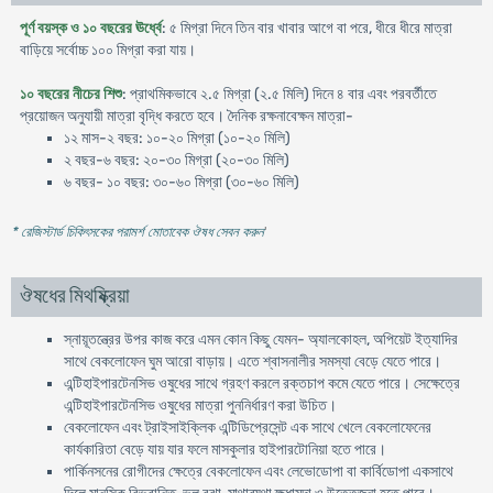
পূর্ণ বয়স্ক ও ১০ বছরের ঊর্ধ্বে
: ৫ মিগ্রা দিনে তিন বার খাবার আগে বা পরে, ধীরে ধীরে মাত্রা
বাড়িয়ে সর্বোচ্চ ১০০ মিগ্রা করা যায়।
১০ বছরের নীচের শিশু
: প্রাথমিকভাবে ২.৫ মিগ্রা (২.৫ মিলি) দিনে ৪ বার এবং পরবর্তীতে
প্রয়োজন অনুযায়ী মাত্রা বৃদ্ধি করতে হবে। দৈনিক রক্ষনাবেক্ষন মাত্রা-
১২ মাস-২ বছর: ১০-২০ মিগ্রা (১০-২০ মিলি)
২ বছর-৬ বছর: ২০-৩০ মিগ্রা (২০-৩০ মিলি)
৬ বছর- ১০ বছর: ৩০-৬০ মিগ্রা (৩০-৬০ মিলি)
* রেজিস্টার্ড চিকিৎসকের পরামর্শ মোতাবেক ঔষধ সেবন করুন
'
ঔষধের মিথষ্ক্রিয়া
স্নায়ূতন্ত্রের উপর কাজ করে এমন কোন কিছু যেমন- অ্যালকোহল, অপিয়েট ইত্যাদির
সাথে বেকলোফেন ঘুম আরো বাড়ায়। এতে শ্বাসনালীর সমস্যা বেড়ে যেতে পারে।
এন্টিহাইপারটেনসিভ ওষুধের সাথে গ্রহণ করলে রক্তচাপ কমে যেতে পারে। সেক্ষেত্রে
এন্টিহাইপারটেনসিভ ওষুধের মাত্রা পুননির্ধারণ করা উচিত।
বেকলোফেন এবং ট্রাইসাইক্লিক এন্টিডিপ্রেসেন্ট এক সাথে খেলে বেকলোফেনের
কার্যকারিতা বেড়ে যায় যার ফলে মাসকুলার হাইপারটোনিয়া হতে পারে।
পার্কিনসনের রোগীদের ক্ষেত্রে বেকলোফেন এবং লেভোডোপা বা কার্বিডোপা একসাথে