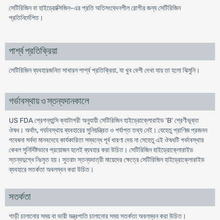
সেটিরিজিন বা হাইড্রোক্সিজিন-এর প্রতি অতিসংবেদনশীল রোগীর জন্য সেটিরিজিন
প্রতিনির্দেশিত।
পার্শ্ব প্রতিক্রিয়া
সেটিরিজিন ব্যবহারজনিত সাধারন পার্শ্ব প্রতিক্রিয়া, যা খুব বেশী দেখা যায় তা হলো ঝিমুনি।
গর্ভাবস্থায় ও স্তন্যদানকালে
US FDA প্রেগন্যান্সি ক্যাটাগরী অনুযায়ী সেটিরিজিন হাইড্রোক্লোরাইড 'B' শ্রেণীভূক্ত
ঔষধ। অর্থাৎ, গর্ভাবস্থায় ব্যবহারের সুনিয়ন্ত্রিত ও পর্যাপ্ত তথ্য নেই। যেহেতু প্রাণিজ প্রজনন
গবেষনা সর্বদা মানবদেহে কার্যকারিতা সম্বন্ধে পূর্ব ধারণা দেয় না সেহেতু এই ঔষধটি গর্ভাবস্থায়
কেবল সুনির্দিষ্টভাবে প্রয়োজন হলেই ব্যবহার করা উচিত। সেটিরিজিন হাইড্রোক্লোরাইড
স্তন্যদুগ্ধে নিঃসৃত হয়। সুতরাং স্তন্যদাত্রী মায়েদের ক্ষেত্রে সেটিরিজিন হাইড্রোক্লোরাইড
ব্যবহারে সতর্কতা অবলম্বন করা উচিত।
সতর্কতা
গাড়ী চালানোর সময় বা ভারী যন্ত্রপাতি চালানোর সময় সতর্কতা অবলম্বন করা উচিত।