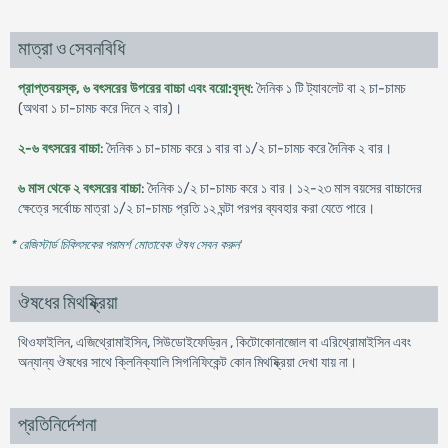
মাত্রা ও সেবনবিধি
প্রাপ্তবয়স্ক, ৬ বৎসরের উপরের বাচ্চা এবং বয়ো:বৃদ্ধ
: দৈনিক ১ টি ট্যাবলেট বা ২ চা-চামচ
(অথবা ১ চা-চামচ করে দিনে ২ বার)।
২-৬ বৎসরের বাচ্চা
: দৈনিক ১ চা-চামচ করে ১ বার বা ১/২ চা-চামচ করে দৈনিক ২ বার।
৬ মাস থেকে ২ বৎসরের বাচ্চা
: দৈনিক ১/২ চা-চামচ করে ১ বার। ১২-২৩ মাস বয়সের বাচ্চাদের
ক্ষেত্রে সর্বোচ্চ মাত্রা ১/২ চা-চামচ প্রতি ১২ ঘন্টা পরপর ব্যবহার করা যেতে পারে।
* রেজিস্টার্ড চিকিৎসকের পরামর্শ মোতাবেক ঔষধ সেবন করুন
'
ঔষধের মিথষ্ক্রিয়া
থিওফাইলিন, এজিথ্রোমাইসিন, সিউডোইফেড্রিন , কিটোকোনাজোল বা এরিথ্রোমাইসিন এবং
অন্যান্য ঔষধের সাথে ক্লিনিক্যালি সিগনিফিকেন্ট কোন মিথষ্ক্রিয়া দেখা যায় না।
প্রতিনির্দেশনা