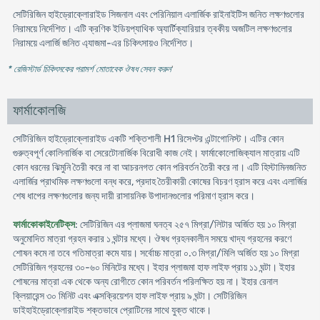
সেটিরিজিন হাইড্রোক্লোরাইড সিজনাল এবং পেরিনিয়াল এলার্জিক রাইনাইটিস জনিত লক্ষণগুলোর
নিরাময়ে নির্দেশিত। এটি ক্রণিক ইডিয়প্যাথিক অ্যার্টিক্যারিয়ার ত্বকীয় অজটিল লক্ষণগুলোর
নিরাময়ে এলার্জি জনিত এ্যাজমা-এর চিকিৎসায়ও নির্দেশিত।
* রেজিস্টার্ড চিকিৎসকের পরামর্শ মোতাবেক ঔষধ সেবন করুন
'
ফার্মাকোলজি
সেটিরিজিন হাইড্রোক্লোরাইড একটি শক্তিশালী H1 রিসেপ্টর এন্টাগোনিস্ট। এটির কোন
গুরুত্বপূর্ণ কোলিনার্জিক বা সেরেটোনার্জিক বিরোধী কাজ নেই। ফার্মাকোলোজিক্যাল মাত্রায় এটি
কোন ধরনের ঝিমুনি তৈরী করে না বা আচরনগত কোন পরিবর্তন তৈরী করে না। এটি হিস্টামিনজনিত
এলার্জির প্রাথমিক লক্ষণগুলো বন্ধ করে, প্রদাহ তৈরীকারী কোষের বিচরণ হ্রাস করে এবং এলার্জির
শেষ ধাপের লক্ষণগুলোর জন্য দায়ী রাসায়নিক উপাদানগুলোর পরিমাণ হ্রাস করে।
ফার্মাকোকাইনেটিক্‌স
: সেটিরিজিন এর প্লাজমা ঘনত্ব ২৫৭ মিগ্রা/লিটার অর্জিত হয় ১০ মিগ্রা
অনুমোদিত মাত্রা গ্রহন করার ১ ঘন্টার মধ্যে। ঔষধ গ্রহনকালীন সময়ে খাদ্য গ্রহনের করণে
শোষন কমে না তবে গতিমাত্রা কমে যায়। সর্বোচ্চ মাত্রা ০.৩ মিগ্রা/মিলি অর্জিত হয় ১০ মিগ্রা
সেটিরিজিন গ্রহনের ৩০-৬০ মিনিটের মধ্যে। ইহার প্লাজমা হাফ লাইফ প্রায় ১১ ঘন্টা। ইহার
শোষনের মাত্রা এক থেকে অন্য রোগীতে কোন পরিবর্তন পরিলক্ষিত হয় না। ইহার রেনাল
ক্লিয়ারেন্স ৩০ মিনিট এবং এক্সক্রিয়েশন হাফ লাইফ প্রায় ৯ ঘন্টা। সেটিরিজিন
ডাইহাইড্রোক্লোরাইড শক্তভাবে প্রোটিনের সাথে যুক্ত থাকে।