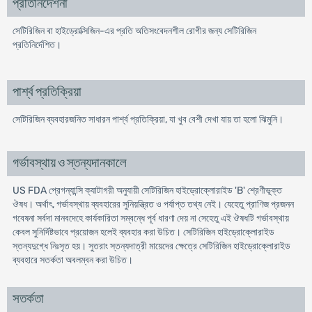
প্রতিনির্দেশনা
সেটিরিজিন বা হাইড্রোক্সিজিন-এর প্রতি অতিসংবেদনশীল রোগীর জন্য সেটিরিজিন
প্রতিনির্দেশিত।
পার্শ্ব প্রতিক্রিয়া
সেটিরিজিন ব্যবহারজনিত সাধারন পার্শ্ব প্রতিক্রিয়া, যা খুব বেশী দেখা যায় তা হলো ঝিমুনি।
গর্ভাবস্থায় ও স্তন্যদানকালে
US FDA প্রেগন্যান্সি ক্যাটাগরী অনুযায়ী সেটিরিজিন হাইড্রোক্লোরাইড 'B' শ্রেণীভূক্ত
ঔষধ। অর্থাৎ, গর্ভাবস্থায় ব্যবহারের সুনিয়ন্ত্রিত ও পর্যাপ্ত তথ্য নেই। যেহেতু প্রাণিজ প্রজনন
গবেষনা সর্বদা মানবদেহে কার্যকারিতা সম্বন্ধে পূর্ব ধারণা দেয় না সেহেতু এই ঔষধটি গর্ভাবস্থায়
কেবল সুনির্দিষ্টভাবে প্রয়োজন হলেই ব্যবহার করা উচিত। সেটিরিজিন হাইড্রোক্লোরাইড
স্তন্যদুগ্ধে নিঃসৃত হয়। সুতরাং স্তন্যদাত্রী মায়েদের ক্ষেত্রে সেটিরিজিন হাইড্রোক্লোরাইড
ব্যবহারে সতর্কতা অবলম্বন করা উচিত।
সতর্কতা