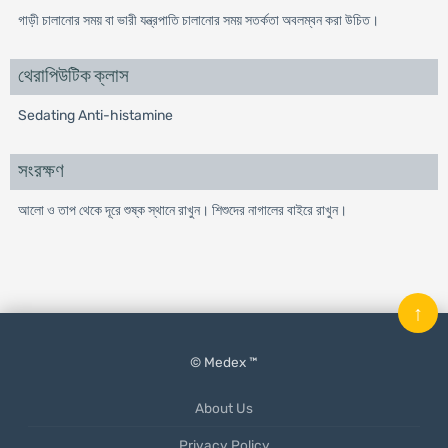
গাড়ী চালানোর সময় বা ভারী যন্ত্রপাতি চালানোর সময় সতর্কতা অবলম্বন করা উচিত।
থেরাপিউটিক ক্লাস
Sedating Anti-histamine
সংরক্ষণ
আলো ও তাপ থেকে দূরে শুষ্ক স্থানে রাখুন। শিশুদের নাগালের বাইরে রাখুন।
↑
© Medex ™
About Us
Privacy Policy