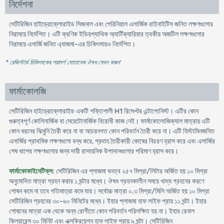
নির্দেশনা
সেটিরিজিন হাইড্রোক্লোরাইড সিজনাল এবং পেরিনিয়াল এলার্জিক রাইনাইটিস জনিত লক্ষণগুলোর
নিরাময়ে নির্দেশিত। এটি ক্রণিক ইডিয়প্যাথিক অ্যার্টিক্যারিয়ার ত্বকীয় অজটিল লক্ষণগুলোর
নিরাময়ে এলার্জি জনিত এ্যাজমা-এর চিকিৎসায়ও নির্দেশিত।
* রেজিস্টার্ড চিকিৎসকের পরামর্শ মোতাবেক ঔষধ সেবন করুন
'
ফার্মাকোলজি
সেটিরিজিন হাইড্রোক্লোরাইড একটি শক্তিশালী H1 রিসেপ্টর এন্টাগোনিস্ট। এটির কোন
গুরুত্বপূর্ণ কোলিনার্জিক বা সেরেটোনার্জিক বিরোধী কাজ নেই। ফার্মাকোলোজিক্যাল মাত্রায় এটি
কোন ধরনের ঝিমুনি তৈরী করে না বা আচরনগত কোন পরিবর্তন তৈরী করে না। এটি হিস্টামিনজনিত
এলার্জির প্রাথমিক লক্ষণগুলো বন্ধ করে, প্রদাহ তৈরীকারী কোষের বিচরণ হ্রাস করে এবং এলার্জির
শেষ ধাপের লক্ষণগুলোর জন্য দায়ী রাসায়নিক উপাদানগুলোর পরিমাণ হ্রাস করে।
ফার্মাকোকাইনেটিক্‌স
: সেটিরিজিন এর প্লাজমা ঘনত্ব ২৫৭ মিগ্রা/লিটার অর্জিত হয় ১০ মিগ্রা
অনুমোদিত মাত্রা গ্রহন করার ১ ঘন্টার মধ্যে। ঔষধ গ্রহনকালীন সময়ে খাদ্য গ্রহনের করণে
শোষন কমে না তবে গতিমাত্রা কমে যায়। সর্বোচ্চ মাত্রা ০.৩ মিগ্রা/মিলি অর্জিত হয় ১০ মিগ্রা
সেটিরিজিন গ্রহনের ৩০-৬০ মিনিটের মধ্যে। ইহার প্লাজমা হাফ লাইফ প্রায় ১১ ঘন্টা। ইহার
শোষনের মাত্রা এক থেকে অন্য রোগীতে কোন পরিবর্তন পরিলক্ষিত হয় না। ইহার রেনাল
ক্লিয়ারেন্স ৩০ মিনিট এবং এক্সক্রিয়েশন হাফ লাইফ প্রায় ৯ ঘন্টা। সেটিরিজিন