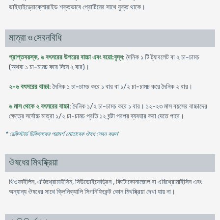
ডাইহাইড্রোক্লোরাইড শক্তভাবে প্রোটিনের সাথে যুক্ত থাকে।
মাত্রা ও সেবনবিধি
প্রাপ্তবয়স্ক, ৬ বৎসরের উপরের বাচ্চা এবং বয়ো:বৃদ্ধ
: দৈনিক ১ টি ট্যাবলেট বা ২ চা-চামচ
(অথবা ১ চা-চামচ করে দিনে ২ বার)।
২-৬ বৎসরের বাচ্চা
: দৈনিক ১ চা-চামচ করে ১ বার বা ১/২ চা-চামচ করে দৈনিক ২ বার।
৬ মাস থেকে ২ বৎসরের বাচ্চা
: দৈনিক ১/২ চা-চামচ করে ১ বার। ১২-২৩ মাস বয়সের বাচ্চাদের
ক্ষেত্রে সর্বোচ্চ মাত্রা ১/২ চা-চামচ প্রতি ১২ ঘন্টা পরপর ব্যবহার করা যেতে পারে।
* রেজিস্টার্ড চিকিৎসকের পরামর্শ মোতাবেক ঔষধ সেবন করুন
'
ঔষধের মিথষ্ক্রিয়া
থিওফাইলিন, এজিথ্রোমাইসিন, সিউডোইফেড্রিন , কিটোকোনাজোল বা এরিথ্রোমাইসিন এবং
অন্যান্য ঔষধের সাথে ক্লিনিক্যালি সিগনিফিকেন্ট কোন মিথষ্ক্রিয়া দেখা যায় না।