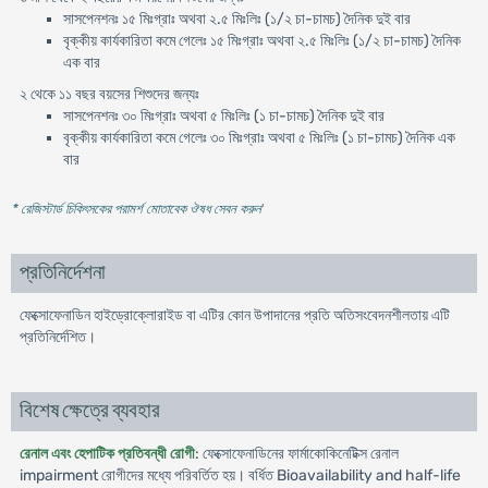
সাসপেনশনঃ ১৫ মিঃগ্রাঃ অথবা ২.৫ মিঃলিঃ (১/২ চা-চামচ) দৈনিক দুই বার
বৃক্কীয় কার্যকারিতা কমে গেলেঃ ১৫ মিঃগ্রাঃ অথবা ২.৫ মিঃলিঃ (১/২ চা-চামচ) দৈনিক
এক বার
২ থেকে ১১ বছর বয়সের শিশুদের জন্যঃ
সাসপেনশনঃ ৩০ মিঃগ্রাঃ অথবা ৫ মিঃলিঃ (১ চা-চামচ) দৈনিক দুই বার
বৃক্কীয় কার্যকারিতা কমে গেলেঃ ৩০ মিঃগ্রাঃ অথবা ৫ মিঃলিঃ (১ চা-চামচ) দৈনিক এক
বার
* রেজিস্টার্ড চিকিৎসকের পরামর্শ মোতাবেক ঔষধ সেবন করুন
'
প্রতিনির্দেশনা
ফেক্সোফেনাডিন হাইড্রোক্লোরাইড বা এটির কোন উপাদানের প্রতি অতিসংবেদনশীলতায় এটি
প্রতিনির্দেশিত।
বিশেষ ক্ষেত্রে ব্যবহার
রেনাল এবং হেপাটিক প্রতিবন্ধী রোগী
: ফেক্সোফেনাডিনের ফার্মাকোকিনেটিক্স রেনাল
impairment রোগীদের মধ্যে পরিবর্তিত হয়। বর্ধিত Bioavailability and half-life