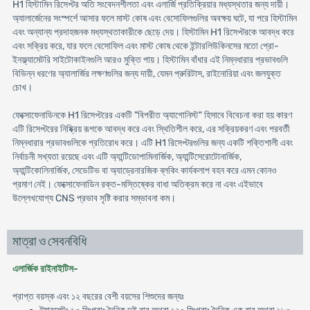
H1 হিস্টামিন রিসেপ্টর অতি সংবেদনশীলতা এবং এলার্জি প্রতিক্রিয়ার মধ্যস্থতার জন্য দায়ী।
অ্যালার্জেনের সংস্পর্শে আসার ফলে মাস্ট কোষ এবং বেসোফিলগুলির অবক্ষয় ঘটে, যা পরে হিস্টামিন
এবং অন্যান্য প্রদাহজনক মধ্যস্থতাকারীকে ছেড়ে দেয়। হিস্টামিন H1 রিসেপ্টরকে আবদ্ধ করে
এবং সক্রিয় করে, যার ফলে বেসোফিল এবং মাস্ট কোষ থেকে ইন্টারলিউকিনসের মতো প্রো-
ইনফ্ল্যামেটরি সাইটোকাইনগুলি আরও মুক্তি পায়। হিস্টামিন বাঁধার এই নিম্নধারার প্রভাবগুলি
বিভিন্ন ধরণের অ্যালার্জির লক্ষণগুলির জন্য দায়ী, যেমন প্রুরিটাস, রাইনোরিয়া এবং জলযুক্ত
চোখ।
ফেক্সোফেনাডিনকে H1 রিসেপ্টরের একটি "বিপরীত অ্যাগোনিস্ট" হিসাবে বিবেচনা করা হয় কারণ
এটি রিসেপ্টরের নিষ্ক্রিয় রূপকে আবদ্ধ করে এবং স্থিতিশীল করে, এর সক্রিয়করণ এবং পরবর্তী
নিম্নধারার প্রভাবগুলিকে প্রতিরোধ করে। এটি H1 রিসেপ্টরগুলির জন্য একটি শক্তিশালী এবং
নির্বাচনী সখ্যতা রয়েছে এবং এটি অ্যান্টিডোপামিনার্জিক, অ্যান্টিসেরোটোনার্জিক,
অ্যান্টিকোলিনার্জিক, সেডেটিভ বা অ্যাড্রেনারজিক ব্লকিং কার্যকলাপ বহন করে এমন কোনও
প্রমাণ নেই। ফেক্সোফেনাডিন রক্ত-মস্তিষ্কের বাধা অতিক্রম করে না এবং এইভাবে
উল্লেখযোগ্য CNS প্রভাব সৃষ্টি করার সম্ভাবনা কম।
মাত্রা ও সেবনবিধি
এলার্জিক রাইনাইটিস-
প্রাপ্ত বয়স্ক এবং ১২ বছরের বেশী বয়সের শিশুদের জন্যঃ