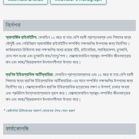
নির্দেশনা
অ্যালার্জিক রাইনাইটিস
: ফেনাডিন ১২ বছর বা তার বেশি বয়সী প্রাপ্তবয়স্ক এবং শিশুদের মধ্যে
মৌসুমী এবং পেরিনিয়াল অ্যালার্জিক রাইনাইটিস সম্পর্কিত লক্ষণগুলির উপশমের জন্য নির্দেশিত।
কার্যকরভাবে চিকিতসা করা লক্ষণগুলির মধ্যে রয়েছে হাঁচি, রাইনোরিয়া, ল্যাক্রিমেশন, চুলকানি,
চোখ লাল হওয়া এবং চুলকানি নাক/তালু/গলা। ফেক্সোফেনাডিন স্বাস্থ্য-সম্পর্কিত জীবনযাত্রার
মান এবং কাজ/ক্রিয়াকলাপ উৎপাদনশীলতা উন্নত করে।
ক্রণিক ইডিয়প্যাথিক আর্টিক্যারিয়া
: ফেনাডিন প্রাপ্তবয়স্কদের এবং ১২ বছর বা তার বেশি বয়সী
শিশুদের মধ্যে ক্রণিক ইডিয়প্যাথিক আর্টিক্যারিয়া-এর সাথে সম্পর্কিত লক্ষণগুলির উপশমের জন্য
নির্দেশিত হয়। ফেক্সোফেনাডিন ক্রণিক ইডিয়প্যাথিক ছত্রাকের লক্ষণ ও উপসর্গ, চাকার সংখ্যা
এবং প্রুরিটাস উল্লেখযোগ্যভাবে হ্রাস করে। ফেক্সোফেনাডিন স্বাস্থ্য-সম্পর্কিত জীবনযাত্রার
মান এবং কাজ/ক্রিয়াকলাপ উৎপাদনশীলতা উন্নত করে।
* রেজিস্টার্ড চিকিৎসকের পরামর্শ মোতাবেক ঔষধ সেবন করুন
'
ফার্মাকোলজি