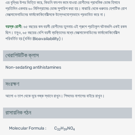
এর বৃদ্ধির উপর ভিত্তি করে, কিডনি ফাংশন কমে যাওয়া রোগীদের প্রাথমিক ডোজ হিসাবে
প্রতিদিন একবার ৬০ মিলিগ্রামের ডোজ সুপারিশ করা হয়। মাঝারি থেকে গুরুতর হেপাটিক রোগ
ফেক্সোফেনাডিনের ফার্মাকোকিনেটিক্সকে উল্লেখযোগ্যভাবে প্রভাবিত করে না।
বয়স্ক রোগী
: ৬৫ বছরের কম বয়সী রোগীদের তুলনায় এই গ্রুপে প্রতিকূল ঘটনাগুলি একই রকম
ছিল। তবুও, ৬৫ বছরের বেশি বয়সী ব্যক্তিদের মধ্যে ফেক্সোফেনাডিনের ফার্মাকোকিনেটিক্স
পরিবর্তিত হয় (বর্ধিত Bioavailability)।
থেরাপিউটিক ক্লাস
Non-sedating antihistamines
সংরক্ষণ
আলো ও তাপ থেকে দূরে শুষ্ক স্থানে রাখুন। শিশুদের নাগালের বাইরে রাখুন।
রাসায়নিক গঠন
Molecular Formula :
C
H
NO
32
39
4