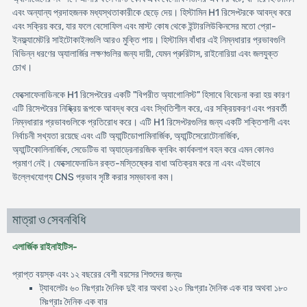
এবং অন্যান্য প্রদাহজনক মধ্যস্থতাকারীকে ছেড়ে দেয়। হিস্টামিন H1 রিসেপ্টরকে আবদ্ধ করে
এবং সক্রিয় করে, যার ফলে বেসোফিল এবং মাস্ট কোষ থেকে ইন্টারলিউকিনসের মতো প্রো-
ইনফ্ল্যামেটরি সাইটোকাইনগুলি আরও মুক্তি পায়। হিস্টামিন বাঁধার এই নিম্নধারার প্রভাবগুলি
বিভিন্ন ধরণের অ্যালার্জির লক্ষণগুলির জন্য দায়ী, যেমন প্রুরিটাস, রাইনোরিয়া এবং জলযুক্ত
চোখ।
ফেক্সোফেনাডিনকে H1 রিসেপ্টরের একটি "বিপরীত অ্যাগোনিস্ট" হিসাবে বিবেচনা করা হয় কারণ
এটি রিসেপ্টরের নিষ্ক্রিয় রূপকে আবদ্ধ করে এবং স্থিতিশীল করে, এর সক্রিয়করণ এবং পরবর্তী
নিম্নধারার প্রভাবগুলিকে প্রতিরোধ করে। এটি H1 রিসেপ্টরগুলির জন্য একটি শক্তিশালী এবং
নির্বাচনী সখ্যতা রয়েছে এবং এটি অ্যান্টিডোপামিনার্জিক, অ্যান্টিসেরোটোনার্জিক,
অ্যান্টিকোলিনার্জিক, সেডেটিভ বা অ্যাড্রেনারজিক ব্লকিং কার্যকলাপ বহন করে এমন কোনও
প্রমাণ নেই। ফেক্সোফেনাডিন রক্ত-মস্তিষ্কের বাধা অতিক্রম করে না এবং এইভাবে
উল্লেখযোগ্য CNS প্রভাব সৃষ্টি করার সম্ভাবনা কম।
মাত্রা ও সেবনবিধি
এলার্জিক রাইনাইটিস-
প্রাপ্ত বয়স্ক এবং ১২ বছরের বেশী বয়সের শিশুদের জন্যঃ
ট্যাবলেটঃ ৬০ মিঃগ্রাঃ দৈনিক দুই বার অথবা ১২০ মিঃগ্রাঃ দৈনিক এক বার অথবা ১৮০
মিঃগ্রাঃ দৈনিক এক বার