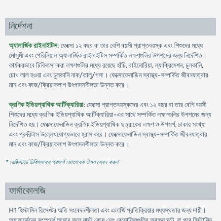
নির্দেশনা
অ্যালার্জিক রাইনাইটিস
: ফেক্সো ১২ বছর বা তার বেশি বয়সী প্রাপ্তবয়স্ক এবং শিশুদের মধ্যে
মৌসুমী এবং পেরিনিয়াল অ্যালার্জিক রাইনাইটিস সম্পর্কিত লক্ষণগুলির উপশমের জন্য নির্দেশিত।
কার্যকরভাবে চিকিতসা করা লক্ষণগুলির মধ্যে রয়েছে হাঁচি, রাইনোরিয়া, ল্যাক্রিমেশন, চুলকানি,
চোখ লাল হওয়া এবং চুলকানি নাক/তালু/গলা। ফেক্সোফেনাডিন স্বাস্থ্য-সম্পর্কিত জীবনযাত্রার
মান এবং কাজ/ক্রিয়াকলাপ উৎপাদনশীলতা উন্নত করে।
ক্রণিক ইডিয়প্যাথিক আর্টিক্যারিয়া
: ফেক্সো প্রাপ্তবয়স্কদের এবং ১২ বছর বা তার বেশি বয়সী
শিশুদের মধ্যে ক্রণিক ইডিয়প্যাথিক আর্টিক্যারিয়া-এর সাথে সম্পর্কিত লক্ষণগুলির উপশমের জন্য
নির্দেশিত হয়। ফেক্সোফেনাডিন ক্রণিক ইডিয়প্যাথিক ছত্রাকের লক্ষণ ও উপসর্গ, চাকার সংখ্যা
এবং প্রুরিটাস উল্লেখযোগ্যভাবে হ্রাস করে। ফেক্সোফেনাডিন স্বাস্থ্য-সম্পর্কিত জীবনযাত্রার
মান এবং কাজ/ক্রিয়াকলাপ উৎপাদনশীলতা উন্নত করে।
* রেজিস্টার্ড চিকিৎসকের পরামর্শ মোতাবেক ঔষধ সেবন করুন
'
ফার্মাকোলজি
H1 হিস্টামিন রিসেপ্টর অতি সংবেদনশীলতা এবং এলার্জি প্রতিক্রিয়ার মধ্যস্থতার জন্য দায়ী।
অ্যালার্জেনের সংস্পর্শে আসার ফলে মাস্ট কোষ এবং বেসোফিলগুলির অবক্ষয় ঘটে, যা পরে হিস্টামিন