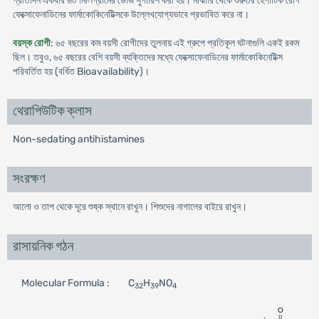
প্রতিদিন একবার ৬০ মিলিগ্রামের ডোজ সুপারিশ করা হয়। মাঝারি থেকে গুরুতর হেপাটিক রোগ
ফেক্সোফেনাডিনের ফার্মাকোকিনেটিক্সকে উল্লেখযোগ্যভাবে প্রভাবিত করে না।
বয়স্ক রোগী
: ৬৫ বছরের কম বয়সী রোগীদের তুলনায় এই গ্রুপে প্রতিকূল ঘটনাগুলি একই রকম
ছিল। তবুও, ৬৫ বছরের বেশি বয়সী ব্যক্তিদের মধ্যে ফেক্সোফেনাডিনের ফার্মাকোকিনেটিক্স
পরিবর্তিত হয় (বর্ধিত Bioavailability)।
থেরাপিউটিক ক্লাস
Non-sedating antihistamines
সংরক্ষণ
আলো ও তাপ থেকে দূরে শুষ্ক স্থানে রাখুন। শিশুদের নাগালের বাইরে রাখুন।
রাসায়নিক গঠন
Molecular Formula :
C
H
NO
32
39
4