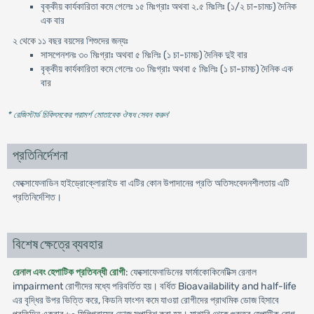
বৃক্কীয় কার্যকারিতা কমে গেলেঃ ১৫ মিঃগ্রাঃ অথবা ২.৫ মিঃলিঃ (১/২ চা-চামচ) দৈনিক
এক বার
২ থেকে ১১ বছর বয়সের শিশুদের জন্যঃ
সাসপেনশনঃ ৩০ মিঃগ্রাঃ অথবা ৫ মিঃলিঃ (১ চা-চামচ) দৈনিক দুই বার
বৃক্কীয় কার্যকারিতা কমে গেলেঃ ৩০ মিঃগ্রাঃ অথবা ৫ মিঃলিঃ (১ চা-চামচ) দৈনিক এক
বার
* রেজিস্টার্ড চিকিৎসকের পরামর্শ মোতাবেক ঔষধ সেবন করুন
'
প্রতিনির্দেশনা
ফেক্সোফেনাডিন হাইড্রোক্লোরাইড বা এটির কোন উপাদানের প্রতি অতিসংবেদনশীলতায় এটি
প্রতিনির্দেশিত।
বিশেষ ক্ষেত্রে ব্যবহার
রেনাল এবং হেপাটিক প্রতিবন্ধী রোগী
: ফেক্সোফেনাডিনের ফার্মাকোকিনেটিক্স রেনাল
impairment রোগীদের মধ্যে পরিবর্তিত হয়। বর্ধিত Bioavailability and half-life
এর বৃদ্ধির উপর ভিত্তি করে, কিডনি ফাংশন কমে যাওয়া রোগীদের প্রাথমিক ডোজ হিসাবে