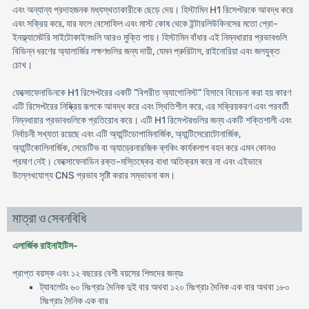
এবং অন্যান্য প্রদাহজনক মধ্যস্থতাকারীকে ছেড়ে দেয়। হিস্টামিন H1 রিসেপ্টরকে আবদ্ধ করে
এবং সক্রিয় করে, যার ফলে বেসোফিল এবং মাস্ট কোষ থেকে ইন্টারলিউকিনসের মতো প্রো-
ইনফ্ল্যামেটরি সাইটোকাইনগুলি আরও মুক্তি পায়। হিস্টামিন বাঁধার এই নিম্নধারার প্রভাবগুলি
বিভিন্ন ধরণের অ্যালার্জির লক্ষণগুলির জন্য দায়ী, যেমন প্রুরিটাস, রাইনোরিয়া এবং জলযুক্ত
চোখ।
ফেক্সোফেনাডিনকে H1 রিসেপ্টরের একটি "বিপরীত অ্যাগোনিস্ট" হিসাবে বিবেচনা করা হয় কারণ
এটি রিসেপ্টরের নিষ্ক্রিয় রূপকে আবদ্ধ করে এবং স্থিতিশীল করে, এর সক্রিয়করণ এবং পরবর্তী
নিম্নধারার প্রভাবগুলিকে প্রতিরোধ করে। এটি H1 রিসেপ্টরগুলির জন্য একটি শক্তিশালী এবং
নির্বাচনী সখ্যতা রয়েছে এবং এটি অ্যান্টিডোপামিনার্জিক, অ্যান্টিসেরোটোনার্জিক,
অ্যান্টিকোলিনার্জিক, সেডেটিভ বা অ্যাড্রেনারজিক ব্লকিং কার্যকলাপ বহন করে এমন কোনও
প্রমাণ নেই। ফেক্সোফেনাডিন রক্ত-মস্তিষ্কের বাধা অতিক্রম করে না এবং এইভাবে
উল্লেখযোগ্য CNS প্রভাব সৃষ্টি করার সম্ভাবনা কম।
মাত্রা ও সেবনবিধি
এলার্জিক রাইনাইটিস-
প্রাপ্ত বয়স্ক এবং ১২ বছরের বেশী বয়সের শিশুদের জন্যঃ
ট্যাবলেটঃ ৬০ মিঃগ্রাঃ দৈনিক দুই বার অথবা ১২০ মিঃগ্রাঃ দৈনিক এক বার অথবা ১৮০
মিঃগ্রাঃ দৈনিক এক বার