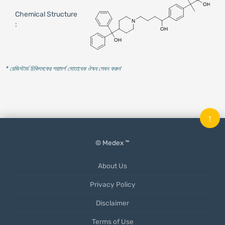
Chemical Structure
:
* রেজিস্টার্ড চিকিৎসকের পরামর্শ মোতাবেক ঔষধ সেবন করুন
'
↑
© Medex ™
About Us
Privacy Policy
Disclaimer
Terms of Use