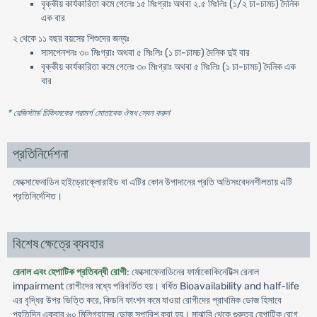
বৃক্কীয় কার্যকারিতা কমে গেলেঃ ১৫ মিঃগ্রাঃ অথবা ২.৫ মিঃলিঃ (১/২ চা-চামচ) দৈনিক
এক বার
২ থেকে ১১ বছর বয়সের শিশুদের জন্যঃ
সাসপেনশনঃ ৩০ মিঃগ্রাঃ অথবা ৫ মিঃলিঃ (১ চা-চামচ) দৈনিক দুই বার
বৃক্কীয় কার্যকারিতা কমে গেলেঃ ৩০ মিঃগ্রাঃ অথবা ৫ মিঃলিঃ (১ চা-চামচ) দৈনিক এক
বার
* রেজিস্টার্ড চিকিৎসকের পরামর্শ মোতাবেক ঔষধ সেবন করুন
'
প্রতিনির্দেশনা
ফেক্সোফেনাডিন হাইড্রোক্লোরাইড বা এটির কোন উপাদানের প্রতি অতিসংবেদনশীলতায় এটি
প্রতিনির্দেশিত।
বিশেষ ক্ষেত্রে ব্যবহার
রেনাল এবং হেপাটিক প্রতিবন্ধী রোগী
: ফেক্সোফেনাডিনের ফার্মাকোকিনেটিক্স রেনাল
impairment রোগীদের মধ্যে পরিবর্তিত হয়। বর্ধিত Bioavailability and half-life
এর বৃদ্ধির উপর ভিত্তি করে, কিডনি ফাংশন কমে যাওয়া রোগীদের প্রাথমিক ডোজ হিসাবে
প্রতিদিন একবার ৬০ মিলিগ্রামের ডোজ সুপারিশ করা হয়। মাঝারি থেকে গুরুতর হেপাটিক রোগ