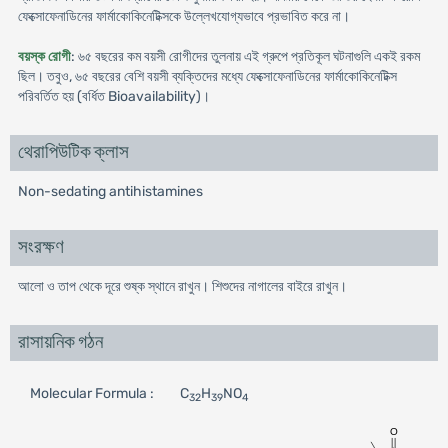
ফেক্সোফেনাডিনের ফার্মাকোকিনেটিক্সকে উল্লেখযোগ্যভাবে প্রভাবিত করে না।
বয়স্ক রোগী
: ৬৫ বছরের কম বয়সী রোগীদের তুলনায় এই গ্রুপে প্রতিকূল ঘটনাগুলি একই রকম
ছিল। তবুও, ৬৫ বছরের বেশি বয়সী ব্যক্তিদের মধ্যে ফেক্সোফেনাডিনের ফার্মাকোকিনেটিক্স
পরিবর্তিত হয় (বর্ধিত Bioavailability)।
থেরাপিউটিক ক্লাস
Non-sedating antihistamines
সংরক্ষণ
আলো ও তাপ থেকে দূরে শুষ্ক স্থানে রাখুন। শিশুদের নাগালের বাইরে রাখুন।
রাসায়নিক গঠন
Molecular Formula :
C
H
NO
32
39
4