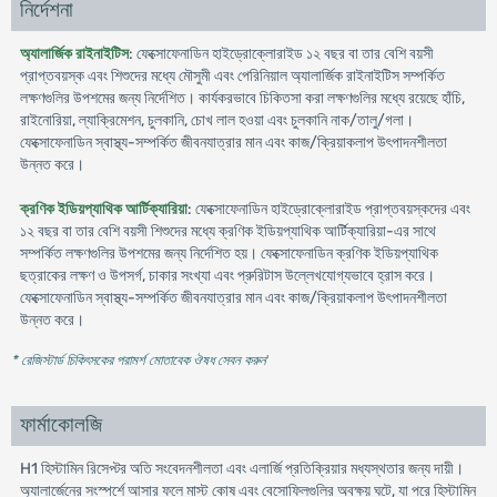
নির্দেশনা
অ্যালার্জিক রাইনাইটিস
: ফেক্সোফেনাডিন হাইড্রোক্লোরাইড ১২ বছর বা তার বেশি বয়সী
প্রাপ্তবয়স্ক এবং শিশুদের মধ্যে মৌসুমী এবং পেরিনিয়াল অ্যালার্জিক রাইনাইটিস সম্পর্কিত
লক্ষণগুলির উপশমের জন্য নির্দেশিত। কার্যকরভাবে চিকিতসা করা লক্ষণগুলির মধ্যে রয়েছে হাঁচি,
রাইনোরিয়া, ল্যাক্রিমেশন, চুলকানি, চোখ লাল হওয়া এবং চুলকানি নাক/তালু/গলা।
ফেক্সোফেনাডিন স্বাস্থ্য-সম্পর্কিত জীবনযাত্রার মান এবং কাজ/ক্রিয়াকলাপ উৎপাদনশীলতা
উন্নত করে।
ক্রণিক ইডিয়প্যাথিক আর্টিক্যারিয়া
: ফেক্সোফেনাডিন হাইড্রোক্লোরাইড প্রাপ্তবয়স্কদের এবং
১২ বছর বা তার বেশি বয়সী শিশুদের মধ্যে ক্রণিক ইডিয়প্যাথিক আর্টিক্যারিয়া-এর সাথে
সম্পর্কিত লক্ষণগুলির উপশমের জন্য নির্দেশিত হয়। ফেক্সোফেনাডিন ক্রণিক ইডিয়প্যাথিক
ছত্রাকের লক্ষণ ও উপসর্গ, চাকার সংখ্যা এবং প্রুরিটাস উল্লেখযোগ্যভাবে হ্রাস করে।
ফেক্সোফেনাডিন স্বাস্থ্য-সম্পর্কিত জীবনযাত্রার মান এবং কাজ/ক্রিয়াকলাপ উৎপাদনশীলতা
উন্নত করে।
* রেজিস্টার্ড চিকিৎসকের পরামর্শ মোতাবেক ঔষধ সেবন করুন
'
ফার্মাকোলজি
H1 হিস্টামিন রিসেপ্টর অতি সংবেদনশীলতা এবং এলার্জি প্রতিক্রিয়ার মধ্যস্থতার জন্য দায়ী।
অ্যালার্জেনের সংস্পর্শে আসার ফলে মাস্ট কোষ এবং বেসোফিলগুলির অবক্ষয় ঘটে, যা পরে হিস্টামিন