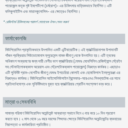
ব্যাক্‌ট্রোসিন অয়েন্টমেন্ট সংবেদনশীল স্টেফাইলোকক্কাস অরেয়াস এবং স্ট্রেপটোকক্কাস
পায়োজেন্স কতৃক সৃষ্ট ইমপেটিগো (চর্মরোগ)- এর চিকিৎসায় বাহ্যিকভাবে নির্দেশিত। এটি
ফলিকুলাইটিস এবং ফারানকুলোসিস- এর ক্ষেত্রেও নির্দেশিত।
* রেজিস্টার্ড চিকিৎসকের পরামর্শ মোতাবেক ঔষধ সেবন করুন
'
ফার্মাকোলজি
মিউপিরোসিন প্রাকৃতিকভাবে উৎপাদিত একটি এন্টিবায়োটিক। এই ব্যাক্টেরিয়ানাশক উপাদানটি
গাঁজন প্রক্রিয়ায় সিউডোমোনাস ফ্লুরেসেন্স নামক জীবাণু থেকে উৎপাদিত হয়। এটি ত্বকের
অধিকাংশ সংক্রমণের জন্য দায়ী বেশীর ভাগ ব্যাক্টেরিয়ার (যেমনঃ মেথেসিলিন রেজিস্ট্যান্স স্ট্রেইন
সহ স্টেফাইলোকক্কাস অরেয়াস এবং স্ট্রেপটোকক্কাস পায়োজেন্স) বিরুদ্ধে কার্যকর। এছাড়াও
এটি সুনির্দিষ্ট গ্রাম-নেগেটিভ জীবাণু যেমনঃ ইশচেরিয়া কোলাই এবং হেমোফিলাস ইনফ্লুয়েঞ্জা এর
বিরুদ্ধেও কার্যকর। মিউপিরোসিন আইসোলিউসাইল ট্রান্সফার-আরএনএ সিনথ্যাটেজ এর সাথে
প্রতিবর্তনযোগ্য এবং সুনির্দিষ্টভাবে যুক্ত হয়ে ব্যাক্টেরিয়ার প্রোটিন সংশ্লেষণ বন্ধ করে।
মাত্রা ও সেবনবিধি
সামান্য পরিমাণ মিউপিরোসিন অয়েন্টমেন্ট আক্রান্ত স্থানে দিনে ৩ বার করে ১০ দিন প্রয়োগ
করতে হবে। ২ মাস থেকে ১৬ বছর বয়সের শিশুদের ক্ষেত্রে মিউপিরোসিন অয়েন্টমেন্টের ব্যবহারের
নিরাপত্তা ও কার্যকারিতা প্রতিষ্ঠিত।