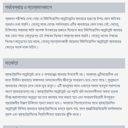
গর্ভাবস্থায় ও স্তন্যদানকালে
প্রজনন পরীক্ষায় দেখা গেছে যে মিউপিরোসিন অয়েন্টমেন্টের ব্যবহারে ভ্রূণের উপর কোন ক্ষতিকর
প্রভাব দেখা যায়নি। যেহেতু মানব দেহের গর্ভাবস্থায় এটির ব্যবহারের কোন তথ্য নেই, সেহেতু
চিকিৎসার সম্ভাব্য ক্ষতি অপেক্ষা উপকারের গুরুত্ব বিবেচনা করে মিউপিরোসিন অয়েন্টমেন্ট ব্যবহার
করা যেতে পারে।মাতৃদুগ্ধে এই ঔষধের নিঃসরণ সম্বন্ধে জানা যায়নি। যেহেতু অনেক ঔষধের
নিঃসরণ মাতৃদুগ্ধে হয়ে থাকে, সেহেতু স্তন্যদানকারী মায়েদের মিউপিরোসিন অয়েন্টমেন্ট ব্যবহারের
ক্ষেত্রে সতর্ক থাকা উচিত।
সতর্কতা
ব্যাক্‌ট্রোসিন অয়েন্টমেন্ট চোখ ও নাসারন্ধ্রে ব্যবহার উপযোগী নয়। অন্যান্য এন্টিবায়োটিক এর
মতো দীর্ঘদিন ব্যবহারে ফাঙ্গাসসহ অসংবেদনশীল জীবাণুর সংক্রমণ বেড়ে যেতে পারে। মুখমন্ডলে
ব্যবহারের ক্ষেত্রে চোখ থেকে দূরে রাখুন। এটি ক্যনুলার সাথে একত্রে অথবা ক্যনুলা স্থাপনের
অংশে ব্যবহারযোগ্য নয়। ব্যাক্‌ট্রোসিন অয়েন্টমেন্ট এর প্রতি যদি সংবেদনশীলতা অথবা ত্বকে
তীব্র জ্বালাপোড়া অনুভূত হয় তবে ব্যবহার বন্ধ করতে হবে এবং সংক্রমণবিরোধী উপযুক্ত
প্রয়োজনীয় বিকল্প চিকিৎসা গ্রহণ করতে হবে। অন্যান্য প্রিপারেশনের সাথে ব্যাক্‌ট্রোসিন
অয়েন্টমেন্ট মিশিয়ে ব্যবহারে ব্যাক্‌ট্রোসিনের ঘনত্ব হ্রাস পায়, ফলে ব্যাক্টেরিয়াবিরোধী কার্যক্ষমতার
হ্রাস এবং ব্যাক্‌ট্রোসিনের স্থিতিশীলতা হারানোর ঝুঁকি থাকে।