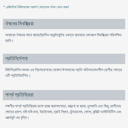
* রেজিস্টার্ড চিকিৎসকের পরামর্শ মোতাবেক ঔষধ সেবন করুন
'
ঔষধের মিথষ্ক্রিয়া
অন্যান্য ঔষধের সাথে ব্যাক্‌ট্রোসিন অয়েন্টমেন্টের একত্র ব্যবহারে কোনরূপ মিথষ্ক্রিয়া পরিলক্ষিত
হয়নি।
প্রতিনির্দেশনা
মিউপিরোসিন অথবা এর প্রিপারেশনের যেকোন উপাদানের প্রতি অতিসংবেদনশীল রোগীর ক্ষেত্রে
এটি প্রতিনির্দেশিত।
পার্শ্ব প্রতিক্রিয়া
লক্ষণীয় পার্শ্ব প্রতিক্রিয়া গুলো হচ্ছে জ্বালাপোড়া, যন্ত্রণা বা ব্যথা, চুলকানি এবং কিছু রোগীদের
ক্ষেত্রে র‌্যাশ, বমি বমি ভাব, ইরাইথেমা, ড্রাই স্কিন, টেন্ডারনেস, ফোলা, কন্টাক্ট ডার্মাটাইটিস এবং
এক্সেডুট এর বৃদ্ধি।