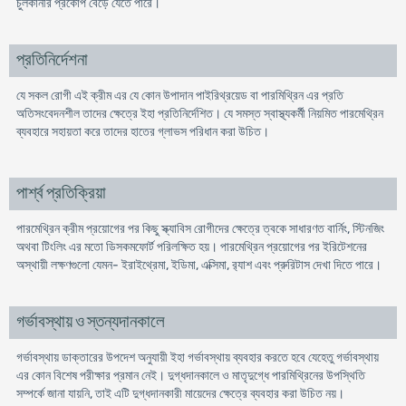
চুলকানীর প্রকোপ বেড়ে যেতে পারে।
প্রতিনির্দেশনা
যে সকল রোগী এই ক্রীম এর যে কোন উপাদান পাইরিথ্রয়েড বা পারমিথ্রিন এর প্রতি
অতিসংবেদনশীল তাদের ক্ষেত্রে ইহা প্রতিনির্দেশিত। যে সমস্ত স্বাস্থ্যকর্মী নিয়মিত পারমেথ্রিন
ব্যবহারে সহায়তা করে তাদের হাতের গ্লাভস পরিধান করা উচিত।
পার্শ্ব প্রতিক্রিয়া
পারমেথ্রিন ক্রীম প্রয়োগের পর কিছু স্ক্যাবিস রোগীদের ক্ষেত্রে ত্বকে সাধারণত বার্নিং, স্টিনজিং
অথবা টিংলিং এর মতো ডিসকমফোর্ট পরিলক্ষিত হয়। পারমেথ্রিন প্রয়োগের পর ইরিটেশনের
অস্থায়ী লক্ষণগুলো যেমন- ইরাইথ্রেমা, ইডিমা, এক্সিমা, র‍্যাশ এবং প্রুরিটাস দেখা দিতে পারে।
গর্ভাবস্থায় ও স্তন্যদানকালে
গর্ভাবস্থায় ডাক্তারের উপদেশ অনুযায়ী ইহা গর্ভাবস্থায় ব্যবহার করতে হবে যেহেতু গর্ভাবস্থায়
এর কোন বিশেষ পরীক্ষার প্রমান নেই। দুগ্ধদানকালে ও মাতৃদুগ্ধে পারমিথ্রিনের উপস্থিতি
সম্পর্কে জানা যায়নি, তাই এটি দুগ্ধদানকারী মায়েদের ক্ষেত্রে ব্যবহার করা উচিত নয়।