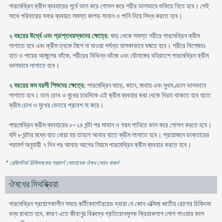
পারমেথ্রিন ক্রীম ব্যবহারের পূর্বে ভাল করে গোসল করে শরীর ভালভাবে শুকিয়ে নিতে হবে। সেই
সাথে পরিবারের সবার ব্যবহৃত সমস্ত কাপড় সাবান ও পানি দিয়ে সিদ্ধ করতে হবে।
২ বছরের ঊর্ধ্বে এবং প্রাপ্তবয়স্কদের ক্ষেত্রে
: ঘাড় থেকে সমস্ত শরীরে পারমেথ্রিন ক্রীম
লাগাতে হবে এবং ক্রীম ত্বকে মিশে না যাওয়া পর্যন্ত হালকাভাবে ঘষতে হবে। শরীরে বিশেষতঃ
হাত ও পায়ের আঙ্গুলের ফাঁকে, শরীরের বিভিন্ন ভাঁজে এবং যৌনাঙ্গের বহিরাংশে পারমেথ্রিন ক্রীম
ভালভাবে লাগাতে হবে।
২ বছরের কম বয়সী শিশুদের ক্ষেত্রে
: পারমেথ্রিন ঘাড়ে, কানে, মাথায় এবং মুখমণ্ডলে ভালভাবে
লাগাতে হবে। তবে চোখ ও মুখের চারদিকে এই ক্রীম ব্যবহার করা থেকে বিরত থাকতে হবে যাতে
ক্রীম চোখ ও মুখের ভেতরে প্রবেশ না করে।
পারমেথ্রিন ক্রীম ব্যবহারের ৮-২৪ ঘন্টা পর সাবান ও গরম পানিতে ভাল করে গোসল করতে হবে।
যদি ৮ ঘন্টার মধ্যে হাত ধোয়া হয় তাহলে আবার হাতে ক্রীম লাগাতে হবে। প্রয়োজনে ডাক্তারের
পরামর্শ অনুযায়ী ৭ দিন পর আবার আগের নিয়মে পারমেথ্রিন ক্রীম ব্যবহার করতে হবে।
* রেজিস্টার্ড চিকিৎসকের পরামর্শ মোতাবেক ঔষধ সেবন করুন
'
ঔষধের মিথষ্ক্রিয়া
পারমেথ্রিন প্রয়োগকালীন সময়ে কর্টিকোস্টেরয়েড দ্বারা যে কোন এক্সিমা জাতীয় রোগের চিকিৎসা
বন্ধ রাখতে হবে, কারণ এতে জীবাণুর বিরুদ্ধে প্রতিরোধমূলক ক্রিয়াকলাপ লোপ পাওয়ার ফলে