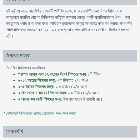
এই ক্রীমে আছে পারমিথ্রিন, একটি পাইরিথ্রয়েড, যা সারকোপ্টি‌স স্ক্যাবি পরজীবি দ্বারা
আক্রমনে স্ক্যাবিস রোগের চিকিৎসায় বাহ্যিক ব্যবহার যোগ্য একটি স্ক্যাবিসাইডাল ঔষধ। ইহা
স্নায়ুকোষ পর্দার উপর কাজ করে সোডিয়াম চ্যানেলের কারেন্টকে ব্যহত করে যার দ্বারা কোষপর্দার
পোলারাইজেশন নিয়ন্ত্রন করা হয়। এর ফলে পুনরায় পোলারাইজেশনের দেরী ও কীটের বিকলতা
ঘটে।
ঔষধের মাত্রা
নির্দেশিত চিকিৎসার সময়সীমাঃ
প্রাপ্ত বয়স্ক এবং ১২ বছরের ঊর্ধ্বে শিশুদের জন্য
: ১টি টিউব
৬-১২ বছরের শিশুদের জন্য
: এক টিউবের ১/২ অংশ
১-৫ বছরের শিশুদের জন্য
: এক টিউবের ১/৪ অংশ
২ মাস থেকে ১ বছরের শিশুদের জন্য
: এক টিউবের ১/৮ অংশ
২ মাসের কম বয়সী শিশুদের জন্য
: ইহা ব্যবহারের উপযোগী নয়।
* রেজিস্টার্ড চিকিৎসকের পরামর্শ মোতাবেক ঔষধ সেবন করুন
'
সেবনবিধি