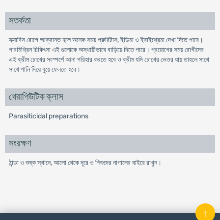
সতর্কতা
স্ক্যাবিস রোগে আক্রান্ত হলে অনেক সময় প্রুরিটাস, ইডিমা ও ইরাইথ্রেমা দেখা দিতে পারে।
পারমিথ্রিন চিকিৎসা এই গুলোকে অস্থায়ীভাবে বাড়িয়ে দিতে পারে। প্রয়োগের সময় রোগীদের
এই ক্রীম চোখের সংস্পর্শে আনা পরিহার করতে হবে ও ক্রীম যদি চোখের ভেতর যায় তাহলে সাথে
সাথে পানি দিয়ে ধুয়ে ফেলতে হবে।
থেরাপিউটিক ক্লাস
Parasiticidal preparations
সংরক্ষণ
ঠান্ডা ও শুষ্ক স্থানে, আলো থেকে দূরে ও শিশুদের নাগালের বাইরে রাখুন।
↑