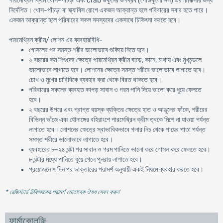
পারমেথ্রিন ক্রিম খোস-পাঁচড়া এবং crab উকুনের উপদ্রব (পেডিকুলোসিস) এর চিকিত্সার জন্য
নির্দেশিত। খোস-পাঁচড়া বা স্ক্যাবিস রোগে একজন আক্রান্ত হলে পরিবারের সবার হতে পারে।
একজন আক্রান্ত হলে পরিবারের সকল সদস্যদের একসাথে চিকিৎসা করতে হবে।
পারমেথ্রিন ক্রীম/ লোশন এর ব্যবহারবিধি-
গোসলের পর সমস্ত শরীর ভালোভাবে শুকিয়ে নিতে হবে।
২ বছরের কম শিশুদের ক্ষেত্রে পারমেথ্রিন ক্রীম ঘাড়ে, কানে, মাথায় এবং মুখমন্ডলে
ভালোভাবে লাগাতে হবে। লোশনের ক্ষেত্রে সমস্ত শরীরে ভালোভাবে লাগাতে হবে।
চোখ ও মুখের চারিদিকে ব্যবহার করা থেকে বিরত থাকতে হবে।
পরিবারের সকলের ব্যবহৃত কাপড় সাবান ও গরম পানি দিয়ে ভালো করে ধুয়ে ফেলতে
হবে।
২ বছরের উপরে এবং প্রাপ্ত বয়স্ক ব্যক্তির ক্ষেত্রে হাত ও আঙুলের ফাঁকে, শরীরের
বিভিন্ন ভাঁজে এবং যৌনাঙ্গের বহিরাংশে পারমেথ্রিন ক্রীম ত্বকে মিশে না যাওয়া পর্যন্ত
লাগাতে হবে। লোশনের ক্ষেত্রে স্বাভাবিকভাবে গলার নিচ থেকে পায়ের পাতা পর্যন্ত
সমস্ত শরীরে ভালোভাবে লাগাতে হবে।
ব্যবহারের ৮-২৪ ঘন্টা পর সাবান ও গরম পানিতে ভালো করে গোসল করে ফেলতে হবে।
৮ ঘন্টার মধ্যে পানিতে ধুয়ে গেলে পুনরায় লাগাতে হবে।
প্রয়োজনে ৭ দিন পর ডাক্তারের পরামর্শ অনুযায়ী একই নিয়মে ব্যবহার করতে হবে।
* রেজিস্টার্ড চিকিৎসকের পরামর্শ মোতাবেক ঔষধ সেবন করুন
'
ফার্মাকোলজি