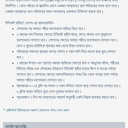
ইলিমেট ক্রিম খোস-পাঁচড়া এবং crab উকুনের উপদ্রব (পেডিকুলোসিস) এর চিকিত্সার জন্য
নির্দেশিত। খোস-পাঁচড়া বা স্ক্যাবিস রোগে একজন আক্রান্ত হলে পরিবারের সবার হতে পারে।
একজন আক্রান্ত হলে পরিবারের সকল সদস্যদের একসাথে চিকিৎসা করতে হবে।
ইলিমেট ক্রীম/ লোশন এর ব্যবহারবিধি-
গোসলের পর সমস্ত শরীর ভালোভাবে শুকিয়ে নিতে হবে।
২ বছরের কম শিশুদের ক্ষেত্রে ইলিমেট ক্রীম ঘাড়ে, কানে, মাথায় এবং মুখমন্ডলে
ভালোভাবে লাগাতে হবে। লোশনের ক্ষেত্রে সমস্ত শরীরে ভালোভাবে লাগাতে হবে।
চোখ ও মুখের চারিদিকে ব্যবহার করা থেকে বিরত থাকতে হবে।
পরিবারের সকলের ব্যবহৃত কাপড় সাবান ও গরম পানি দিয়ে ভালো করে ধুয়ে ফেলতে
হবে।
২ বছরের উপরে এবং প্রাপ্ত বয়স্ক ব্যক্তির ক্ষেত্রে হাত ও আঙুলের ফাঁকে, শরীরের
বিভিন্ন ভাঁজে এবং যৌনাঙ্গের বহিরাংশে ইলিমেট ক্রীম ত্বকে মিশে না যাওয়া পর্যন্ত
লাগাতে হবে। লোশনের ক্ষেত্রে স্বাভাবিকভাবে গলার নিচ থেকে পায়ের পাতা পর্যন্ত
সমস্ত শরীরে ভালোভাবে লাগাতে হবে।
ব্যবহারের ৮-২৪ ঘন্টা পর সাবান ও গরম পানিতে ভালো করে গোসল করে ফেলতে হবে।
৮ ঘন্টার মধ্যে পানিতে ধুয়ে গেলে পুনরায় লাগাতে হবে।
প্রয়োজনে ৭ দিন পর ডাক্তারের পরামর্শ অনুযায়ী একই নিয়মে ব্যবহার করতে হবে।
* রেজিস্টার্ড চিকিৎসকের পরামর্শ মোতাবেক ঔষধ সেবন করুন
'
ফার্মাকোলজি