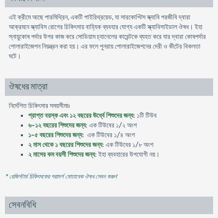
এই ক্রীমে আছে পারমিথ্রিন, একটি পাইরিথ্রয়েড, যা সারকোপ্টি‌স স্ক্যাবি পরজীবি দ্বারা
আক্রমনে স্ক্যাবিস রোগের চিকিৎসায় বাহ্যিক ব্যবহার যোগ্য একটি স্ক্যাবিসাইডাল ঔষধ। ইহা
স্নায়ুকোষ পর্দার উপর কাজ করে সোডিয়াম চ্যানেলের কারেন্টকে ব্যহত করে যার দ্বারা কোষপর্দার
পোলারাইজেশন নিয়ন্ত্রন করা হয়। এর ফলে পুনরায় পোলারাইজেশনের দেরী ও কীটের বিকলতা
ঘটে।
ঔষধের মাত্রা
নির্দেশিত চিকিৎসার সময়সীমাঃ
প্রাপ্ত বয়স্ক এবং ১২ বছরের ঊর্ধ্বে শিশুদের জন্য
: ১টি টিউব
৬-১২ বছরের শিশুদের জন্য
: এক টিউবের ১/২ অংশ
১-৫ বছরের শিশুদের জন্য
: এক টিউবের ১/৪ অংশ
২ মাস থেকে ১ বছরের শিশুদের জন্য
: এক টিউবের ১/৮ অংশ
২ মাসের কম বয়সী শিশুদের জন্য
: ইহা ব্যবহারের উপযোগী নয়।
* রেজিস্টার্ড চিকিৎসকের পরামর্শ মোতাবেক ঔষধ সেবন করুন
'
সেবনবিধি