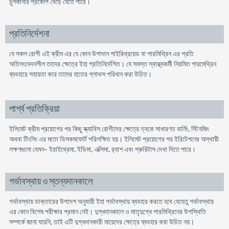
চুলকানীর প্রকোপ বেড়ে যেতে পারে।
প্রতিনির্দেশনা
যে সকল রোগী এই ক্রীম এর যে কোন উপাদান পাইরিথ্রয়েড বা পারমিথ্রিন এর প্রতি
অতিসংবেদনশীল তাদের ক্ষেত্রে ইহা প্রতিনির্দেশিত। যে সমস্ত স্বাস্থ্যকর্মী নিয়মিত পারমেথ্রিন
ব্যবহারে সহায়তা করে তাদের হাতের গ্লাভস পরিধান করা উচিত।
পার্শ্ব প্রতিক্রিয়া
ইলিমেট ক্রীম প্রয়োগের পর কিছু স্ক্যাবিস রোগীদের ক্ষেত্রে ত্বকে সাধারণত বার্নিং, স্টিনজিং
অথবা টিংলিং এর মতো ডিসকমফোর্ট পরিলক্ষিত হয়। ইলিমেট প্রয়োগের পর ইরিটেশনের অস্থায়ী
লক্ষণগুলো যেমন- ইরাইথ্রেমা, ইডিমা, এক্সিমা, র‍্যাশ এবং প্রুরিটাস দেখা দিতে পারে।
গর্ভাবস্থায় ও স্তন্যদানকালে
গর্ভাবস্থায় ডাক্তারের উপদেশ অনুযায়ী ইহা গর্ভাবস্থায় ব্যবহার করতে হবে যেহেতু গর্ভাবস্থায়
এর কোন বিশেষ পরীক্ষার প্রমান নেই। দুগ্ধদানকালে ও মাতৃদুগ্ধে পারমিথ্রিনের উপস্থিতি
সম্পর্কে জানা যায়নি, তাই এটি দুগ্ধদানকারী মায়েদের ক্ষেত্রে ব্যবহার করা উচিত নয়।