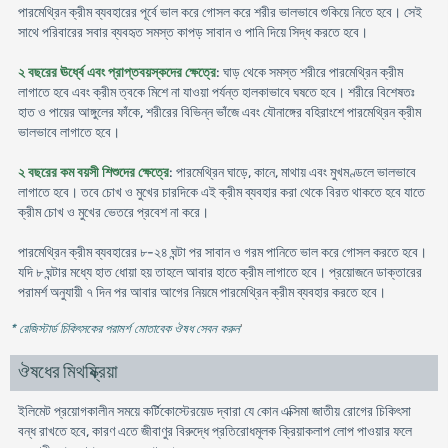
পারমেথ্রিন ক্রীম ব্যবহারের পূর্বে ভাল করে গোসল করে শরীর ভালভাবে শুকিয়ে নিতে হবে। সেই
সাথে পরিবারের সবার ব্যবহৃত সমস্ত কাপড় সাবান ও পানি দিয়ে সিদ্ধ করতে হবে।
২ বছরের ঊর্ধ্বে এবং প্রাপ্তবয়স্কদের ক্ষেত্রে
: ঘাড় থেকে সমস্ত শরীরে পারমেথ্রিন ক্রীম
লাগাতে হবে এবং ক্রীম ত্বকে মিশে না যাওয়া পর্যন্ত হালকাভাবে ঘষতে হবে। শরীরে বিশেষতঃ
হাত ও পায়ের আঙ্গুলের ফাঁকে, শরীরের বিভিন্ন ভাঁজে এবং যৌনাঙ্গের বহিরাংশে পারমেথ্রিন ক্রীম
ভালভাবে লাগাতে হবে।
২ বছরের কম বয়সী শিশুদের ক্ষেত্রে
: পারমেথ্রিন ঘাড়ে, কানে, মাথায় এবং মুখমণ্ডলে ভালভাবে
লাগাতে হবে। তবে চোখ ও মুখের চারদিকে এই ক্রীম ব্যবহার করা থেকে বিরত থাকতে হবে যাতে
ক্রীম চোখ ও মুখের ভেতরে প্রবেশ না করে।
পারমেথ্রিন ক্রীম ব্যবহারের ৮-২৪ ঘন্টা পর সাবান ও গরম পানিতে ভাল করে গোসল করতে হবে।
যদি ৮ ঘন্টার মধ্যে হাত ধোয়া হয় তাহলে আবার হাতে ক্রীম লাগাতে হবে। প্রয়োজনে ডাক্তারের
পরামর্শ অনুযায়ী ৭ দিন পর আবার আগের নিয়মে পারমেথ্রিন ক্রীম ব্যবহার করতে হবে।
* রেজিস্টার্ড চিকিৎসকের পরামর্শ মোতাবেক ঔষধ সেবন করুন
'
ঔষধের মিথষ্ক্রিয়া
ইলিমেট প্রয়োগকালীন সময়ে কর্টিকোস্টেরয়েড দ্বারা যে কোন এক্সিমা জাতীয় রোগের চিকিৎসা
বন্ধ রাখতে হবে, কারণ এতে জীবাণুর বিরুদ্ধে প্রতিরোধমূলক ক্রিয়াকলাপ লোপ পাওয়ার ফলে