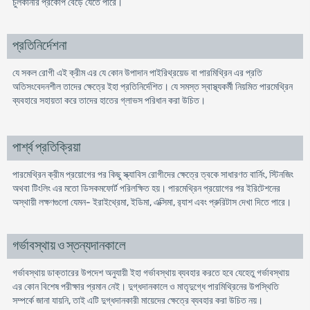
চুলকানীর প্রকোপ বেড়ে যেতে পারে।
প্রতিনির্দেশনা
যে সকল রোগী এই ক্রীম এর যে কোন উপাদান পাইরিথ্রয়েড বা পারমিথ্রিন এর প্রতি
অতিসংবেদনশীল তাদের ক্ষেত্রে ইহা প্রতিনির্দেশিত। যে সমস্ত স্বাস্থ্যকর্মী নিয়মিত পারমেথ্রিন
ব্যবহারে সহায়তা করে তাদের হাতের গ্লাভস পরিধান করা উচিত।
পার্শ্ব প্রতিক্রিয়া
পারমেথ্রিন ক্রীম প্রয়োগের পর কিছু স্ক্যাবিস রোগীদের ক্ষেত্রে ত্বকে সাধারণত বার্নিং, স্টিনজিং
অথবা টিংলিং এর মতো ডিসকমফোর্ট পরিলক্ষিত হয়। পারমেথ্রিন প্রয়োগের পর ইরিটেশনের
অস্থায়ী লক্ষণগুলো যেমন- ইরাইথ্রেমা, ইডিমা, এক্সিমা, র‍্যাশ এবং প্রুরিটাস দেখা দিতে পারে।
গর্ভাবস্থায় ও স্তন্যদানকালে
গর্ভাবস্থায় ডাক্তারের উপদেশ অনুযায়ী ইহা গর্ভাবস্থায় ব্যবহার করতে হবে যেহেতু গর্ভাবস্থায়
এর কোন বিশেষ পরীক্ষার প্রমান নেই। দুগ্ধদানকালে ও মাতৃদুগ্ধে পারমিথ্রিনের উপস্থিতি
সম্পর্কে জানা যায়নি, তাই এটি দুগ্ধদানকারী মায়েদের ক্ষেত্রে ব্যবহার করা উচিত নয়।