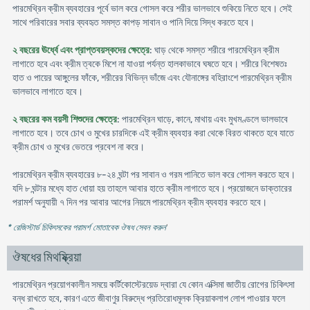
পারমেথ্রিন ক্রীম ব্যবহারের পূর্বে ভাল করে গোসল করে শরীর ভালভাবে শুকিয়ে নিতে হবে। সেই
সাথে পরিবারের সবার ব্যবহৃত সমস্ত কাপড় সাবান ও পানি দিয়ে সিদ্ধ করতে হবে।
২ বছরের ঊর্ধ্বে এবং প্রাপ্তবয়স্কদের ক্ষেত্রে
: ঘাড় থেকে সমস্ত শরীরে পারমেথ্রিন ক্রীম
লাগাতে হবে এবং ক্রীম ত্বকে মিশে না যাওয়া পর্যন্ত হালকাভাবে ঘষতে হবে। শরীরে বিশেষতঃ
হাত ও পায়ের আঙ্গুলের ফাঁকে, শরীরের বিভিন্ন ভাঁজে এবং যৌনাঙ্গের বহিরাংশে পারমেথ্রিন ক্রীম
ভালভাবে লাগাতে হবে।
২ বছরের কম বয়সী শিশুদের ক্ষেত্রে
: পারমেথ্রিন ঘাড়ে, কানে, মাথায় এবং মুখমণ্ডলে ভালভাবে
লাগাতে হবে। তবে চোখ ও মুখের চারদিকে এই ক্রীম ব্যবহার করা থেকে বিরত থাকতে হবে যাতে
ক্রীম চোখ ও মুখের ভেতরে প্রবেশ না করে।
পারমেথ্রিন ক্রীম ব্যবহারের ৮-২৪ ঘন্টা পর সাবান ও গরম পানিতে ভাল করে গোসল করতে হবে।
যদি ৮ ঘন্টার মধ্যে হাত ধোয়া হয় তাহলে আবার হাতে ক্রীম লাগাতে হবে। প্রয়োজনে ডাক্তারের
পরামর্শ অনুযায়ী ৭ দিন পর আবার আগের নিয়মে পারমেথ্রিন ক্রীম ব্যবহার করতে হবে।
* রেজিস্টার্ড চিকিৎসকের পরামর্শ মোতাবেক ঔষধ সেবন করুন
'
ঔষধের মিথষ্ক্রিয়া
পারমেথ্রিন প্রয়োগকালীন সময়ে কর্টিকোস্টেরয়েড দ্বারা যে কোন এক্সিমা জাতীয় রোগের চিকিৎসা
বন্ধ রাখতে হবে, কারণ এতে জীবাণুর বিরুদ্ধে প্রতিরোধমূলক ক্রিয়াকলাপ লোপ পাওয়ার ফলে