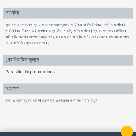
সতর্কতা
স্ক্যাবিস রোগে আক্রান্ত হলে অনেক সময় প্রুরিটাস, ইডিমা ও ইরাইথ্রেমা দেখা দিতে পারে।
পারমিথ্রিন চিকিৎসা এই গুলোকে অস্থায়ীভাবে বাড়িয়ে দিতে পারে। প্রয়োগের সময় রোগীদের
এই ক্রীম চোখের সংস্পর্শে আনা পরিহার করতে হবে ও ক্রীম যদি চোখের ভেতর যায় তাহলে সাথে
সাথে পানি দিয়ে ধুয়ে ফেলতে হবে।
থেরাপিউটিক ক্লাস
Parasiticidal preparations
সংরক্ষণ
ঠান্ডা ও শুষ্ক স্থানে, আলো থেকে দূরে ও শিশুদের নাগালের বাইরে রাখুন।
↑