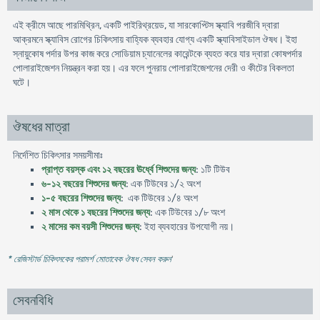
এই ক্রীমে আছে পারমিথ্রিন, একটি পাইরিথ্রয়েড, যা সারকোপ্টি‌স স্ক্যাবি পরজীবি দ্বারা
আক্রমনে স্ক্যাবিস রোগের চিকিৎসায় বাহ্যিক ব্যবহার যোগ্য একটি স্ক্যাবিসাইডাল ঔষধ। ইহা
স্নায়ুকোষ পর্দার উপর কাজ করে সোডিয়াম চ্যানেলের কারেন্টকে ব্যহত করে যার দ্বারা কোষপর্দার
পোলারাইজেশন নিয়ন্ত্রন করা হয়। এর ফলে পুনরায় পোলারাইজেশনের দেরী ও কীটের বিকলতা
ঘটে।
ঔষধের মাত্রা
নির্দেশিত চিকিৎসার সময়সীমাঃ
প্রাপ্ত বয়স্ক এবং ১২ বছরের ঊর্ধ্বে শিশুদের জন্য
: ১টি টিউব
৬-১২ বছরের শিশুদের জন্য
: এক টিউবের ১/২ অংশ
১-৫ বছরের শিশুদের জন্য
: এক টিউবের ১/৪ অংশ
২ মাস থেকে ১ বছরের শিশুদের জন্য
: এক টিউবের ১/৮ অংশ
২ মাসের কম বয়সী শিশুদের জন্য
: ইহা ব্যবহারের উপযোগী নয়।
* রেজিস্টার্ড চিকিৎসকের পরামর্শ মোতাবেক ঔষধ সেবন করুন
'
সেবনবিধি