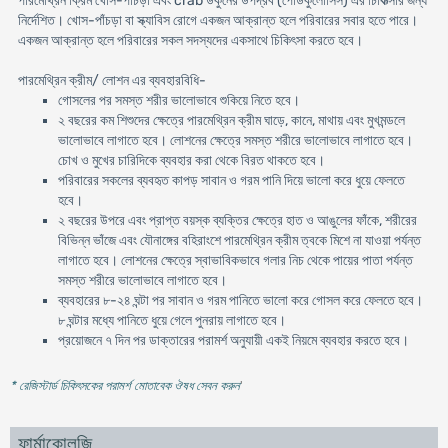
পারমেথ্রিন ক্রিম খোস-পাঁচড়া এবং crab উকুনের উপদ্রব (পেডিকুলোসিস) এর চিকিত্সার জন্য
নির্দেশিত। খোস-পাঁচড়া বা স্ক্যাবিস রোগে একজন আক্রান্ত হলে পরিবারের সবার হতে পারে।
একজন আক্রান্ত হলে পরিবারের সকল সদস্যদের একসাথে চিকিৎসা করতে হবে।
পারমেথ্রিন ক্রীম/ লোশন এর ব্যবহারবিধি-
গোসলের পর সমস্ত শরীর ভালোভাবে শুকিয়ে নিতে হবে।
২ বছরের কম শিশুদের ক্ষেত্রে পারমেথ্রিন ক্রীম ঘাড়ে, কানে, মাথায় এবং মুখমন্ডলে
ভালোভাবে লাগাতে হবে। লোশনের ক্ষেত্রে সমস্ত শরীরে ভালোভাবে লাগাতে হবে।
চোখ ও মুখের চারিদিকে ব্যবহার করা থেকে বিরত থাকতে হবে।
পরিবারের সকলের ব্যবহৃত কাপড় সাবান ও গরম পানি দিয়ে ভালো করে ধুয়ে ফেলতে
হবে।
২ বছরের উপরে এবং প্রাপ্ত বয়স্ক ব্যক্তির ক্ষেত্রে হাত ও আঙুলের ফাঁকে, শরীরের
বিভিন্ন ভাঁজে এবং যৌনাঙ্গের বহিরাংশে পারমেথ্রিন ক্রীম ত্বকে মিশে না যাওয়া পর্যন্ত
লাগাতে হবে। লোশনের ক্ষেত্রে স্বাভাবিকভাবে গলার নিচ থেকে পায়ের পাতা পর্যন্ত
সমস্ত শরীরে ভালোভাবে লাগাতে হবে।
ব্যবহারের ৮-২৪ ঘন্টা পর সাবান ও গরম পানিতে ভালো করে গোসল করে ফেলতে হবে।
৮ ঘন্টার মধ্যে পানিতে ধুয়ে গেলে পুনরায় লাগাতে হবে।
প্রয়োজনে ৭ দিন পর ডাক্তারের পরামর্শ অনুযায়ী একই নিয়মে ব্যবহার করতে হবে।
* রেজিস্টার্ড চিকিৎসকের পরামর্শ মোতাবেক ঔষধ সেবন করুন
'
ফার্মাকোলজি