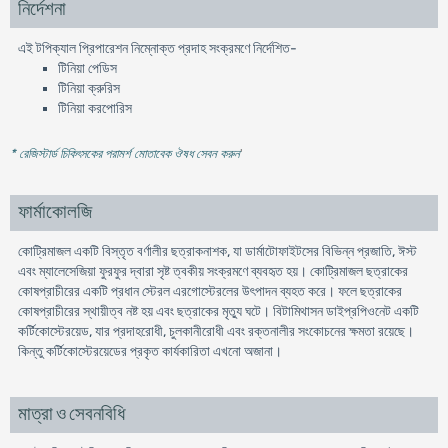
নির্দেশনা
এই টপিক্যাল প্রিপারেশন নিম্নোক্ত প্রদাহ সংক্রমণে নির্দেশিত-
টিনিয়া পেডিস
টিনিয়া ক্রুরিস
টিনিয়া করপােরিস
* রেজিস্টার্ড চিকিৎসকের পরামর্শ মোতাবেক ঔষধ সেবন করুন
'
ফার্মাকোলজি
কোট্রিমাজল একটি বিস্তৃত বর্ণালীর ছত্রাকনাশক, যা ডার্মাটোফাইটসের বিভিন্ন প্রজাতি, ঈস্ট
এবং ম্যালেসেজিয়া ফুরফুর দ্বারা সৃষ্ট ত্বকীয় সংক্রমণে ব্যবহৃত হয়। কোট্রিমাজল ছত্রাকের
কোষপ্রাচীরের একটি প্রধান স্টেরল এরগােস্টেরলের উৎপাদন ব্যহত করে। ফলে ছত্রাকের
কোষপ্রাচীরের স্থায়ীত্ব নষ্ট হয় এবং ছত্রাকের মৃত্যু ঘটে। বিটামিথাসন ডাইপ্রপিওনেট একটি
কর্টিকোস্টেরয়েড, যার প্রদাহরােধী, চুলকানীরােধী এবং রক্তনালীর সংকোচনের ক্ষমতা রয়েছে।
কিন্তু কর্টিকোস্টেরয়েডের প্রকৃত কার্যকারিতা এখনাে অজানা।
মাত্রা ও সেবনবিধি