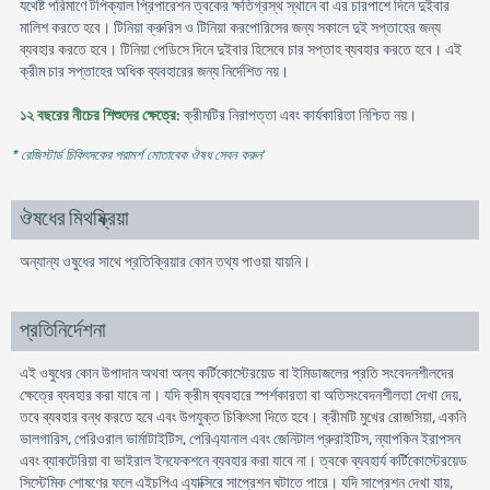
যথেষ্ট পরিমাণে টপিক্যাল প্রিপারেশন ত্বকের ক্ষতিগ্রস্থ স্থানে বা এর চারপাশে দিনে দুইবার
মালিশ করতে হবে। টিনিয়া ক্রুরিস ও টিনিয়া করপােরিসের জন্য সকালে দুই সপ্তাহের জন্য
ব্যবহার করতে হবে। টিনিয়া পেডিসে দিনে দুইবার হিসেবে চার সপ্তাহ ব্যবহার করতে হবে। এই
ক্রীম চার সপ্তাহের অধিক ব্যবহারের জন্য নির্দেশিত নয়।
১২ বছরের নীচের শিশুদের ক্ষেত্রে
: ক্রীমটির নিরাপত্তা এবং কার্যকারিতা নিশ্চিত নয়।
* রেজিস্টার্ড চিকিৎসকের পরামর্শ মোতাবেক ঔষধ সেবন করুন
'
ঔষধের মিথষ্ক্রিয়া
অন্যান্য ওষুধের সাথে প্রতিক্রিয়ার কোন তথ্য পাওয়া যায়নি।
প্রতিনির্দেশনা
এই ওষুধের কোন উপাদান অথবা অন্য কর্টিকোস্টেরয়েড বা ইমিডাজলের প্রতি সংবেদনশীলদের
ক্ষেত্রে ব্যবহার করা যাবে না। যদি ক্রীম ব্যবহারে স্পর্শকারতা বা অতিসংবেদনশীলতা দেখা দেয়,
তবে ব্যবহার বন্ধ করতে হবে এবং উপযুক্ত চিকিৎসা দিতে হবে। ক্রীমটি মুখের রােজসিয়া, একনি
ভালগারিস, পেরিওরাল ভার্মাটাইটিস, পেরিএ্যানাল এবং জেনিটাল প্রুরাইটিস, ন্যাপকিন ইরাপসন
এবং ব্যাকটেরিয়া বা ভাইরাল ইনফেকশনে ব্যবহার করা যাবে না। ত্বকে ব্যবহার্য কর্টিকোস্টেরয়েড
সিস্টেমিক শােষণের ফলে এইচপিএ এ্যাক্সিরে সাপ্রেশন ঘটাতে পারে। যদি সাপ্রেশন দেখা যায়,