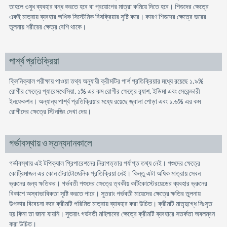
তাহলে ওষুধ ব্যবহার বন্ধ করতে হবে বা প্রয়ােগের মাত্রা কমিয়ে দিতে হবে। শিশুদের ক্ষেত্রে
একই মাত্রায় ব্যবহার অধিক সিস্টেমিক বিষক্রিয়ার সৃষ্টি করে। কারণ শিশুদের ক্ষেত্রে ভরের
তুলনায় শরীরের ক্ষেত্র বেশি থাকে।
পার্শ্ব প্রতিক্রিয়া
ক্লিনিক্যাল পরীক্ষায় পাওয়া তথ্য অনুযায়ী ক্রীমটির পার্শ প্রতিক্রিয়ার মধ্যে রয়েছে ১.৯%
রােগীর ক্ষেত্রে প্যারেসথেসিয়া, ১% এর কম রােগীর ক্ষেত্রে র‍্যাশ, ইডিমা এবং সেকেন্ডারী
ইনফেকশন। অন্যান্য পার্শ্ব প্রতিক্রিয়ার মধ্যে রয়েছে জ্বালা পােড়া এবং ১.৬% এর কম
রােগীদের ক্ষেত্রে স্টিনজিং দেখা দেয়।
গর্ভাবস্থায় ও স্তন্যদানকালে
গর্ভাবস্থায় এই টপিক্যাল প্রিপারেশনের নিরাপত্তার পর্যাপ্ত তথ্য নেই। পশুদের ক্ষেত্রে
কোট্রিমাজল এর কোন টেরাটোজেনিক প্রতিক্রিয়া নেই। কিন্তু এটা অধিক মাত্রায় সেবন
ভ্রুনের জন্য ক্ষতিকর। গর্ভবতী পশুদের ক্ষেত্রে ত্বকীয় কর্টিকোস্টেরয়েডের ব্যবহার ভ্রুনের
বিকাশে অস্বাভাবিকতা সৃষ্টি করতে পারে। সুতরাং গর্ভবতী মায়েদের ক্ষেত্রে ক্ষতির তুলনায়
উপকার বিবেচনা করে ক্রীমটি পরিমিত মাত্রায় ব্যাবহার করা উচিত। ক্রীমটি মাতৃদুগ্ধে নিঃসৃত
হয় কিনা তা জানা যায়নি। সুতরাং গর্ভবতী মহিলাদের ক্ষেত্রে ক্রীমটি ব্যবহারে সতর্কতা অবলম্বন
করা উচিত।