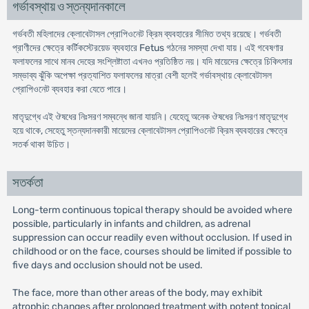
গর্ভাবস্থায় ও স্তন্যদানকালে
গর্ভবতী মহিলাদের ক্লোবেটাসল প্রোপিওনেট ক্রিম ব্যবহারের সীমিত তথ্য রয়েছে। গর্ভবতী
প্রাণীদের ক্ষেত্রে কর্টিকস্টেরয়েড ব্যবহারে Fetus গঠনের সমস্যা দেখা যায়। এই গবেষণার
ফলাফলের সাথে মানব দেহের সংশ্লিষ্টাতা এখনও প্রতিষ্ঠিত নয়। যদি মায়েদের ক্ষেত্রে চিকিৎসার
সম্ভাব্য ঝুঁকি অপেক্ষা প্রত্যাশিত ফলাফলের মাত্রা বেশী হলেই গর্ভাবস্থায় ক্লোবেটাসল
প্রোপিওনেট ব্যবহার করা যেতে পারে।
মাতৃদুগ্ধে এই ঔষধের নিঃসরণ সম্বন্ধে জানা যায়নি। যেহেতু অনেক ঔষধের নিঃসরণ মাতৃদুগ্ধে
হয়ে থাকে, সেহেতু স্তন্যদানকারী মায়েদের ক্লোবেটাসল প্রোপিওনেট ক্রিম ব্যবহারের ক্ষেত্রে
সতর্ক থাকা উচিত।
সতর্কতা
Long-term continuous topical therapy should be avoided where
possible, particularly in infants and children, as adrenal
suppression can occur readily even without occlusion. If used in
childhood or on the face, courses should be limited if possible to
five days and occlusion should not be used.
The face, more than other areas of the body, may exhibit
atrophic changes after prolonged treatment with potent topical