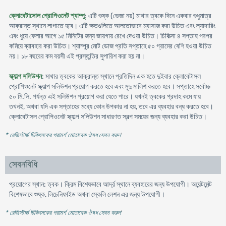
ক্লোবেটাসোল প্রোপিওনেট শ্যাম্পু
: এটি শুষ্ক (ভেজা নয়) মাথার ত্বকে দিনে একবার শুধুমাত্র
আক্রান্ত স্থানে লাগাতে হবে। এটি ক্ষতগুলিতে আলতোভাবে ম্যাসাজ করা উচিত এবং ল্যাদারিং
এবং ধুয়ে ফেলার আগে ১৫ মিনিটের জন্য জায়গায় রেখে দেওয়া উচিত। চিকিত্সা ৪ সপ্তাহ পরপর
কমিয়ে ব্যাবহার করা উচিত। শ্যাম্পুর মোট ডোজ প্রতি সপ্তাহে ৫০ গ্রামের বেশি হওয়া উচিত
নয়। ১৮ বছরের কম বয়সী এই প্রস্তুতির সুপারিশ করা হয় না।
স্ক্যাল্প সলিউশন
: মাথার ত্বকের আক্রান্ত স্থানে প্রতিদিন এক হতে দুইবার ক্লোবেটাসল
প্রোপিওনেট স্ক্যাল্প সলিউশন প্রয়োগ করতে হবে এবং মৃদু মালিশ করতে হবে। সপ্তাহে সর্বোচ্চ
৫০ মি.লি. পর্যন্ত এই সলিউশন প্রয়োগ করা যেতে পারে। যখনই ত্বকের প্রদাহ কমে যায়
তখনই, অথবা যদি এক সপ্তাহের মধ্যে কোন উপকার না হয়, তবে এর ব্যবহার বন্ধ করতে হবে।
ক্লোবেটাসল প্রোপিওনেট স্ক্যাল্প সলিউশন সাধারণত স্বল্প সময়ের জন্য ব্যবহার করা উচিত।
* রেজিস্টার্ড চিকিৎসকের পরামর্শ মোতাবেক ঔষধ সেবন করুন
'
সেবনবিধি
প্রয়োগের স্থান: ত্বক। ক্রিম বিশেষভাবে আর্দ্র স্থানে ব্যবহারের জন্য উপযোগী। অয়েন্টমেন্ট
বিশেষভাবে শুষ্ক, লিচেনিফাইড অথবা স্কেলি লেশন এর জন্য উপযোগী।
* রেজিস্টার্ড চিকিৎসকের পরামর্শ মোতাবেক ঔষধ সেবন করুন
'