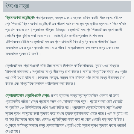
ঔষধের মাত্রা
ক্রিম অথবা অয়েন্টমেন্ট
: প্রাপ্তবয়স্ক, বয়স্ক এবং ১ বছরের অধিক বয়সী শিশু: ক্লোবেটাসল
প্রোপিওনেট ক্রিম অথবা অয়েন্টমেন্ট এর পাতলা আবরণ আক্রান্ত স্থানে মসৃন ভাবে দিনে দু’বার
প্রয়োগ করতে হবে। প্রদাহের তীব্রতা নিয়ন্ত্রণে ক্লোবেটাসল প্রোপিওনেট এর স্বল্পমেয়াদী
কোর্সের পুনরাবৃত্তি করা যেতে পারে। রেজিস্ট্যান্স জাতীয় প্রদাহে বিশেষ করে
হাইপারকেরাটোসিসে ক্লোবেটাসল এর প্রদাহবিরোধী ক্রিয়া বৃদ্ধি করতে পলিথিন ফিল্মের
অবরোধক এর মাধ্যমে ব্যবহার করা যেতে পারে। সন্তোষজনক ফলাফলের জন্য এক রাতের
অবরোধক ব্যবহারই যথেষ্ট।
ক্লোবেটাসল প্রোপিওনেট অতি উচ্চ ক্ষমতার টপিকাল কর্টিকস্টেরয়েড, সুতরাং এর মাধ্যমে
চিকিৎসা সাধারনত ২ সপ্তাহের মধ্যে সীমাবদ্ধ রাখা উচিত। সর্বোচ্চ সাপ্তাহিক মাত্রা ৫০ গ্রাম
এর বেশী হওয়া যাবে না। শিশুদের ক্ষেত্রে, সম্ভব হলে চিকিৎসা পাঁচ দিনের মধ্যে সীমাবদ্ধ রাখা
উচিত এবং সাপ্তাহিক ফলাফল পর্যালোচনা করা উচিত।
ক্লোবেটাসোল প্রোপিওনেট স্প্রে
: মাথার ত্বকের আক্রান্ত স্থানে দিনে একবার বা দুবার
প্রয়োজনীয় পরিমাণ স্প্রে প্রয়োগ করুন এবং আলতো করে ঘষুন। প্রয়োগ করা মোট ডোজটি
সাপ্তাহিক ৫০ মিলিলিটারের বেশি হওয়া উচিত নয়। প্রয়োজনে ক্লোবেটাসোল প্রোপিওনেট
স্কাল্প দ্রবণ আঙ্গুলের ডগা ব্যবহার করে মাথার ত্বকে ম্যাসাজ করা যেতে পারে। এক সপ্তাহ পরে
বা ক্ষত নিরাময়ের সাথে সাথে কোনও প্রতিক্রিয়া লক্ষ্য করা না গেলে থেরাপি বন্ধ করা উচিত।
শুধুমাত্র সংক্ষিপ্ত সময়ের জন্য ক্লোবেটাসোল প্রোপিওনেট স্কাল্প দ্রবণ ব্যবহার করার পরামর্শ
দেওয়া হয়।