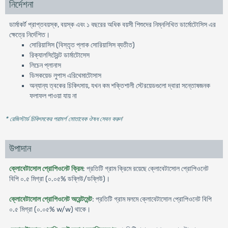
নির্দেশনা
ডার্মাকর্ট প্রাপ্তবয়স্ক, বয়স্ক এবং ১ বছরের অধিক বয়সী শিশুদের নিম্নলিখিত ডার্মোটোসিস এর
ক্ষেত্রে নির্দেশিত।
সোরিয়াসিস (বিস্তৃত প্লাক সোরিয়াসিস ব্যতীত)
রিক্যালসিট্রেন্ট ডার্মাটোসেস
লিচেন প্লানাস
ডিসকয়েড লুপাস এরিথেমাটোসাস
অন্যান্য ত্বকের চিকিৎসায়, যখন কম শক্তিশালী স্টেরয়েডগুলো দ্বারা সন্তোষজনক
ফলাফল পাওয়া যায় না
* রেজিস্টার্ড চিকিৎসকের পরামর্শ মোতাবেক ঔষধ সেবন করুন
'
উপাদান
ক্লোবেটাসোল প্রোপিওনেট ক্রিম
: প্রতিটি গ্রাম ক্রিমে রয়েছে ক্লোবেটাসোল প্রোপিওনেট
বিপি ০.৫ মিগ্রা (০.০৫% ডব্লিউ/ডব্লিউ)।
ক্লোবেটাসোল প্রোপিওনেট অয়েন্টমেন্ট
: প্রতিটি গ্রাম মলমে ক্লোবেটাসোল প্রোপিওনেট বিপি
০.৫ মিগ্রা (০.০৫% w/w) থাকে।