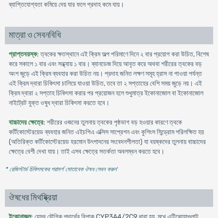
ব্যাপ্তিযোগ্যতা কমিয়ে দেয় যার ফলে প্রদাহ কমে যায়।
মাত্রা ও সেবনবিধি
প্রাপ্তবয়স্ক
: ত্বকের ক্ষতস্থানে এই ক্রিম অল্প পরিমাণে দিনে ২ বার প্রয়োগ করা উচিত, বিশেষ
করে সকালে ১ বার এবং সন্ধ্যায় ১ বার। ব্যানডেজ দিয়ে আবৃত করে অথবা শরীরের ত্বকের বড়
অংশ জুড়ে এই ক্রিম ব্যবহার করা উচিত নয়। প্রদাহ জনিত লক্ষণ সমূহ হ্রাস না পাওয়া পর্যন্ত
এই ক্রিম দ্বারা চিকিৎসা চালিয়ে যাওয়া উচিত, তবে তা ২ সপ্তাহের বেশি সময় জুড়ে নয়। এই
ক্রিম দ্বারা ২ সপ্তাহ চিকিৎসা করার পর প্রয়োজন হলে শুধুমাত্র ইকোনাজোল বা ইকোনাজোল
নাইট্রেট যুক্ত ওষুধ দ্বারা চিকিৎসা করতে হবে।
বাচ্চাদের ক্ষেত্রে
: শরীরের ওজনের তুলনায় ত্বকের পৃষ্ঠভাগ বড় হওয়ার কারণে ত্বকে
কর্টিকোস্টেরয়েড ব্যবহার জনিত এইচপিএ এক্সিস সাপ্রেশন এবং কুশিংস সিন্ড্রোম পরিলক্ষিত হয়
(অতিরিক্ত কর্টিকোস্টেরয়েড হরমোন উৎপাদনের সংবেদনশীলতা) যা বয়ষ্কদের তুলনায় বাচ্চাদের
ক্ষেত্রে বেশী দেখা যায়। তাই এসব ক্ষেত্রে সতর্কতা অবলম্বন করতে হবে।
* রেজিস্টার্ড চিকিৎসকের পরামর্শ মোতাবেক ঔষধ সেবন করুন
'
ঔষধের মিথষ্ক্রিয়া
ইকোনাজল
: যেসব যৌগিক পদার্থের বিপাক CYP3A4/2C9 ধারা হয়, মুখে এটিকোয়াগুলান্ট