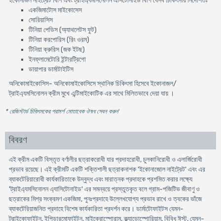
ইকোনাজল নাইট্রেট বিপি এবং ট্রাইএ্যমসিনোলন এসিটোনাইড বিপি যেসব চিকিৎসায় নির্দেশিতঃ
একজিমাটোস মাইকোসেস
সোরিয়াসিস
টিনিয়া পেডিস (অ্যাথলেটস ফুট)
টিনিয়া করপোরিস (রিং ওরম)
টিনিয়া ক্রুরিস (জক ইটছ)
ইনফ্লামেটোরি ইন্টারট্রিগো
ডায়াপার ডার্মাটাইটিস
অনিকোমাইকোসিস- অনিকোমাইকোসিসে স্থানিক চিকিৎসা হিসেবে ইকোনাজল/
ট্রাইএ্যমসিনোলন ক্রীম মুখে এন্টিমাইকোটিক এর সাথে মিলিতভাবে দেয়া যায় ।
* রেজিস্টার্ড চিকিৎসকের পরামর্শ মোতাবেক ঔষধ সেবন করুন
'
বিবরণ
এই ক্রীম একটি বিস্তৃত বর্ণালীর ছত্রাকরোধী যার প্রদাহরোধী, চুলকানিরোধী ও এলার্জিরোধী
প্রভাব রয়েছে। এই ক্রীমটি একটি শক্তিশালী ছত্রাকনাশক 'ইকোনাজোল নাইট্রেট' এবং এর
ব্যাকটেরিয়ারোধী কার্যকারিতাকে উদ্বুদ্ধ এবং মারাত্নক প্রদাহকে প্রশমিত করার লক্ষ্যে
'ট্রাইএ্যমসিনোলন এ্যাসিটোনাইড' এর সমন্বয়ে প্রস্তুতকৃত বলে গ্রাম-পজিটিভ জীবাণু ও
ছত্রাকের মিশ্র সংক্রমণ একজিমা, পুনঃপ্রদাহে উল্লেখযোগ্য প্রভাব রাখে ও ত্বকের ভাঁজে
ব্যাকটেরিয়াজনিত প্রদাহে বিশেষ কার্যকারিতা প্রদর্শন করে। ডার্মাটোফাইটস যেমন-
ট্রাইকোফাইটন, ইপিডারমোফাইটন, মাইক্রোস্পোরাম, ক্ল্যাডোস্পোরিয়াম, বিবিধ ঈস্ট, যেমন-