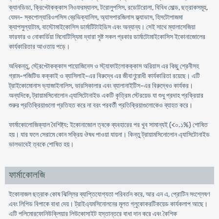
ক্যানডিডা, ক্রিপ্টোকক্কাস নিওফরম্যানস, টরোলুপসিস, রডোটরোলা, বিবিধ মোল্ড, ছত্রাকসমূহ,
যেমন- স্কপোল্যারিওপসিস ব্রেভিক্যালিস, অ্যাসপারজিলাস ফ্ল্যাভাস, হিসটোপাজমা
ক্যাপসুল্যাটাম, বাস্টোমাইকোসিস ডার্মাটিটাইডিস এবং অন্যান্য। সেই সাথে ম্যালাসেজিয়া
ফারফার ও নোকার্ডিয়া মিনোটিস্যিমা দ্বারা সৃষ্ট সকল প্রকার ডার্মাটোমাইকোসিস ইকোনাজোলের
কার্যকারিতার আওতায় পড়ে।
অধিকন্তু, স্ট্রেপ্টোকক্কাস পায়োজিনেস ও স্ট্যাফাইলোকক্কাস অরিয়াস এর কিছু শ্রেনীসহ
গ্রাম-পজিটিভ কক্কাই ও ব্যাসিলাই-এর বিরুদ্ধে এর জীবাণুরোধী কার্যকারিতা রয়েছে। এটি
ট্রাইকোমোনাস ভ্যাজাইনালিস, ভারসিকালার এবং ব্যালানাইটিস-এর বিরুদ্ধেও কার্যকর।
অন্যদিকে, ট্রায়ামসিনোলোন এ্যাসিটোনাইড একটি কৃত্রিম স্টেরয়েড যা শুধু প্রদাহ প্রক্রিয়ার
শুরুর প্রতিক্রিয়াগুলো প্রতিহত করে না বরং পরবর্তী প্রতিক্রিয়াগুলোকেও ব্যাহত করে।
ফার্মাকোলোজিক্যাল বৈশিষ্ট্য: ইকোনাজোল ত্বকে ব্যবহারের পর খুব সামান্যই (<০.১%) শোষিত
হয়। যার ফলে সেরামে কোন সক্রিয় ঔষধ পাওয়া যায়না। কিন্তু ট্রায়ামসিনোলোন এ্যাসিটোনাইড
ভালভাবেই ত্বকে শোষিত হয়।
ফার্মাকোলজি
ইকোনাজল ছত্রাক কোষ ঝিল্লির ব্যাপ্তিযোগ্যতা পরিবর্তন করে, আর এন এ, প্রোটিন সংশ্লেষণ
এবং লিপিড বিপাকে বাধা দেয়। ট্রাইএ্যমসিনোলনের মূলত গ্লুকোকরটিকয়েড কার্যকলাপ আছে।
এটি পলিমোরফোনিউক্লিয়ার লিউকোসাইট হস্তান্তরে বাধা দান করে এবং কৈশিক