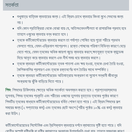
সতর্কতা
শুধুমাত্র বাহ্যিক ব্যবহারের জন্য। এই ক্রিম চোখে ব্যবহার কিংবা মুখে সেবনের জন্য
নয়।
যদি কোন প্রতিক্রিয়া থেকে বোঝা যায় যে, অতিসংবেদনশীলতা বা রাসায়নিক প্রদাহ হবে
তাহলে ওষুধের ব্যবহার বন্ধ করতে হবে।
ত্বকে কর্টিকোস্টেরয়েড ব্যবহার করলে তা পর্যাপ্ত শোষিত হয়ে পুরো শরীরে প্রভাব
ফেলতে পারে, যেমন এড্রিনাল সাপ্রেশন। রক্তে শোষনের পরিমাণ বিভিন্ন কারণে বেড়ে
যেতে পারে, যেমন ত্বকের অধিক জায়গা জুড়ে ব্যবহার করলে,ক্ষতযুক্ত ত্বকে ব্যান্ডেজ
দিয়ে আবৃত করে ব্যবহার করলে এবং দীর্ঘ সময় ধরে ব্যবহার করলে।
ত্বকে ব্যবহৃত কর্টিকোস্টেরয়েড ত্বক পাতলা এবং ক্ষয় হওয়া, ত্বকে রেখা তৈরি হওয়া,
কৈশিকনালির প্রসারণ এবং ত্বকে রক্তবর্ণের দাগ তৈরির সাথে সম্পর্কিত।
ত্বকে ব্যবহৃত কর্টিকোস্টেরয়েড অতিমাত্রায় সংক্রমণ বা সুযোগ সন্ধানী জীবানুর
সংক্রমণের ঝুঁকি বাড়িয়ে দিতে পারে।
শিশু
: শিশুদের চিকিৎসার ক্ষেত্রে অধিক সতর্কতা অবলম্বন করতে হবে। প্রাপ্তবয়স্কদের
তুলনায়, শিশুর ত্বকের প্রকৃতি এবং শরীরের ওজনের তুলনায় বৃহত্তর ত্বকের পৃষ্ঠের কারণে
শিশুটির ত্বকের মাধ্যমে কর্টিকোস্টেরয়েডের বর্ধিত শোষণ হতে পারে। এই ক্রিম শিশুদের সল্প
সময়ের জন্য (২ সপ্তাহের কম) এবং ত্বকের ছোট অংশে (শরীর পৃষ্ঠের ১০% এর কম) ব্যবহার
করা উচিৎ।
কর্টিকোস্টেরয়েডের সিস্টেমিক এবং ট্রপিক্যাল ব্যবহারে দর্শনে ব্যাঘাতের সৃষ্টি হতে পারে। যদি
রোগীর অস্পষ্ট দৃষ্টিভঙ্গি বা দৃষ্টির ব্যাঘাতের অন্যান্য উপসর্গগুলি দেখা যায়, তাহলে সম্ভাব্য কারণ