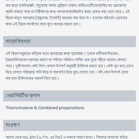
যার মধ্যে ক্যাটার‍্যাক্ট, গ্লুকোমা অথবা সেন্ট্রাল সেরাস কোরিওরেটিনোপ্যাথির মত দুরারোগ্য
ব্যাধি থাকতে পারে তা নিরীক্ষণের জন্য অপথালমোলজিস্টের কাছে রেফার করা যেতে পারে। এই
ক্রিম আবৃত অবস্থায় (ব্যান্ডেজ, ইত্যাদি) ব্যবহার করা যাবে না। ত্বকের পরিবর্তন এড়ানোর
জন্য এই ক্রিম সতর্কতার সাথে মুখে ব্যবহার করতে হবে।
মাত্রাধিক্যতা
এই ক্রিম শুধুমাত্র বাহ্যিক ভাবে ব্যবহারের জন্য প্রযোজ্য। ত্বকে কর্টিকোস্টেরয়েড,
ট্রায়ামসিনোলোন ব্যবহার করলে তা পর্যাপ্ত পরিমান শোষিত হয়ে পুরো শরীরে প্রভাব ফেলতে
পারে। দূর্ঘটনাবশত কেউ গিলে ফেললে উপসর্গ অনুযায়ী চিকিৎসা করতে হবে। কেউ ভুল করে চোখে
দিয়ে ফেললে পরিষ্কার পানি দিয়ে বা স্যালাইন দিয়ে ধুয়ে ফেলতে হবে। যদি কোন উপসর্গ থেকে
যায় তবে চিকিৎসকের পরামর্শ নিতে হবে।
থেরাপিউটিক ক্লাস
Triamcinolone & Combined preparations
সংরক্ষণ
আলো থেকে দূরে, ঠান্ডা (৩০°সে. এর নিচে) ও শুকনো স্থানে রাখুন। শিশুদের নাগালের বাইরে