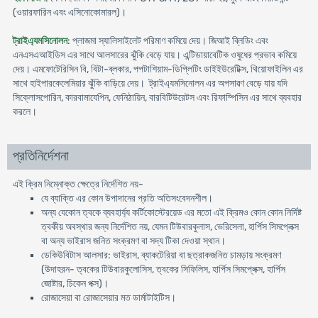
(ওয়ারফারিন এবং এসিনোকোমারল)।
ট্রাইএ্যমসিনোলন
: প্লাজমা স্যালিসাইলেট পরিমাণ কমিয়ে দেয়। জিআই ব্লিডিং এবং
এনএসএআইডিস এর সাথে আলসারের ঝুঁকি বেড়ে যায়। এন্টিডায়াবেটিক ওষুধের প্রভাব কমিয়ে
দেয়। এমফোটেরিসিন বি, বিটা-ব্লকার, পপটাশিয়াম-ডিপ্লিটিং ডাইইউরেটিক্স, থিয়োফাইলিন এর
সাথে হাইপারকেলেমিয়ার ঝুঁকি বাড়িয়ে দেয়। ট্রাইএ্যমসিনোলন এর অপসাৱণ বেড়ে যায় যদি
সিক্লোসপোরিন, কারবামাযেপিন, ফেনিঠায়িন, বারবিটিউরেটস এবং রিফাম্পিসিন এর সাথে ব্যবহার
করলে।
প্রতিনির্দেশনা
এই ক্রিম নিম্নোক্ত ক্ষেত্রে নির্দেশিত নয়-
যে ব্যাক্তি এর কোন উপাদানের প্রতি অতিসংবেদনশীল।
অন্য যেকোন ত্বকে ব্যবহার্য্য কর্টিকোস্টেরয়েড এর মতো এই ক্রিমও কোন কোন নির্দিষ্ট
ত্বকীয় অবস্থার জন্য নির্দেশিত নয়, যেমন টিউবারকুলাস, ভেরিসেলা, হার্পিস সিমপ্লেক্স
বা অন্য ভাইরাস জনিত সংক্রমণ বা সদ্য টিকা দেওয়া স্থান।
ডেকিউবিটাস আলসার: ভাইরাস, ব্যাকটেরিয়া বা ছত্রাকজনিত চামড়ায় সংক্রমণ
(উদাহরন- ত্বকের টিউবারকুলোসিস, ত্বকের সিফিলিস, হার্পিস সিমপ্লেক্স, হার্পিস
জোষ্টার, চিকেন পক্স)।
রোজাসেয়া বা রোজাসেয়ার মত ডার্মাটাইটিস।