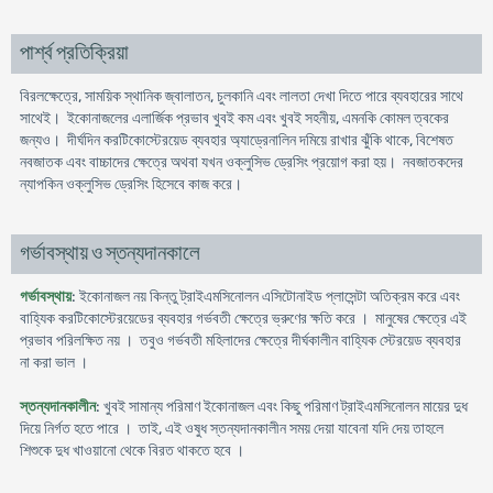
পার্শ্ব প্রতিক্রিয়া
বিরলক্ষেত্রে, সাময়িক স্থানিক জ্বালাতন, চুলকানি এবং লালতা দেখা দিতে পারে ব্যবহারের সাথে
সাথেই। ইকোনাজলের এলার্জিক প্রভাব খুবই কম এবং খুবই সহনীয়, এমনকি কোমল ত্বকের
জন্যও। দীর্ঘদিন করটিকোস্টেরয়েড ব্যবহার অ্যাড্রেনালিন দমিয়ে রাখার ঝুঁকি থাকে, বিশেষত
নবজাতক এবং বাচ্চাদের ক্ষেত্রে অথবা যখন ওক্লুসিভ ড্রেসিং প্রয়োগ করা হয়। নবজাতকদের
ন্যাপকিন ওক্লুসিভ ড্রেসিং হিসেবে কাজ করে।
গর্ভাবস্থায় ও স্তন্যদানকালে
গর্ভাবস্থায়
: ইকোনাজল নয় কিন্তু ট্রাইএমসিনোলন এসিটোনাইড প্লাসেন্টা অতিক্রম করে এবং
বাহ্যিক করটিকোস্টেরয়েডের ব্যবহার গর্ভবতী ক্ষেত্রে ভ্রুণের ক্ষতি করে । মানুষের ক্ষেত্রে এই
প্রভাব পরিলক্ষিত নয় । তবুও গর্ভবতী মহিলাদের ক্ষেত্রে দীর্ঘকালীন বাহ্যিক স্টেরয়েড ব্যবহার
না করা ভাল ।
স্তন্যদানকালীন
: খুবই সামান্য পরিমাণ ইকোনাজল এবং কিছু পরিমাণ ট্রাইএমসিনোলন মায়ের দুধ
দিয়ে নির্গত হতে পারে । তাই, এই ওষুধ স্তন্যদানকালীন সময় দেয়া যাবেনা যদি দেয় তাহলে
শিশুকে দুধ খাওয়ানো থেকে বিরত থাকতে হবে ।