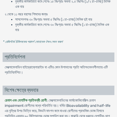
বৃক্কীয় কার্যকারিতা কমে গেলেঃ ১৫ মিঃগ্রাঃ অথবা ২.৫ মিঃলিঃ (১/২ চা-চামচ) দৈনিক
এক বার
২ থেকে ১১ বছর বয়সের শিশুদের জন্যঃ
সাসপেনশনঃ ৩০ মিঃগ্রাঃ অথবা ৫ মিঃলিঃ (১ চা-চামচ) দৈনিক দুই বার
বৃক্কীয় কার্যকারিতা কমে গেলেঃ ৩০ মিঃগ্রাঃ অথবা ৫ মিঃলিঃ (১ চা-চামচ) দৈনিক এক
বার
* রেজিস্টার্ড চিকিৎসকের পরামর্শ মোতাবেক ঔষধ সেবন করুন
'
প্রতিনির্দেশনা
ফেক্সোফেনাডিন হাইড্রোক্লোরাইড বা এটির কোন উপাদানের প্রতি অতিসংবেদনশীলতায় এটি
প্রতিনির্দেশিত।
বিশেষ ক্ষেত্রে ব্যবহার
রেনাল এবং হেপাটিক প্রতিবন্ধী রোগী
: ফেক্সোফেনাডিনের ফার্মাকোকিনেটিক্স রেনাল
impairment রোগীদের মধ্যে পরিবর্তিত হয়। বর্ধিত Bioavailability and half-life
এর বৃদ্ধির উপর ভিত্তি করে, কিডনি ফাংশন কমে যাওয়া রোগীদের প্রাথমিক ডোজ হিসাবে
প্রতিদিন একবার ৬০ মিলিগ্রামের ডোজ সুপারিশ করা হয়। মাঝারি থেকে গুরুতর হেপাটিক রোগ