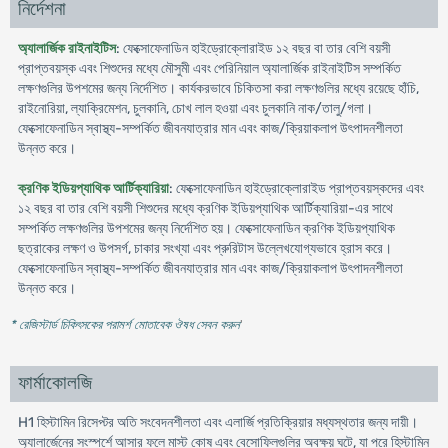
নির্দেশনা
অ্যালার্জিক রাইনাইটিস
: ফেক্সোফেনাডিন হাইড্রোক্লোরাইড ১২ বছর বা তার বেশি বয়সী
প্রাপ্তবয়স্ক এবং শিশুদের মধ্যে মৌসুমী এবং পেরিনিয়াল অ্যালার্জিক রাইনাইটিস সম্পর্কিত
লক্ষণগুলির উপশমের জন্য নির্দেশিত। কার্যকরভাবে চিকিতসা করা লক্ষণগুলির মধ্যে রয়েছে হাঁচি,
রাইনোরিয়া, ল্যাক্রিমেশন, চুলকানি, চোখ লাল হওয়া এবং চুলকানি নাক/তালু/গলা।
ফেক্সোফেনাডিন স্বাস্থ্য-সম্পর্কিত জীবনযাত্রার মান এবং কাজ/ক্রিয়াকলাপ উৎপাদনশীলতা
উন্নত করে।
ক্রণিক ইডিয়প্যাথিক আর্টিক্যারিয়া
: ফেক্সোফেনাডিন হাইড্রোক্লোরাইড প্রাপ্তবয়স্কদের এবং
১২ বছর বা তার বেশি বয়সী শিশুদের মধ্যে ক্রণিক ইডিয়প্যাথিক আর্টিক্যারিয়া-এর সাথে
সম্পর্কিত লক্ষণগুলির উপশমের জন্য নির্দেশিত হয়। ফেক্সোফেনাডিন ক্রণিক ইডিয়প্যাথিক
ছত্রাকের লক্ষণ ও উপসর্গ, চাকার সংখ্যা এবং প্রুরিটাস উল্লেখযোগ্যভাবে হ্রাস করে।
ফেক্সোফেনাডিন স্বাস্থ্য-সম্পর্কিত জীবনযাত্রার মান এবং কাজ/ক্রিয়াকলাপ উৎপাদনশীলতা
উন্নত করে।
* রেজিস্টার্ড চিকিৎসকের পরামর্শ মোতাবেক ঔষধ সেবন করুন
'
ফার্মাকোলজি
H1 হিস্টামিন রিসেপ্টর অতি সংবেদনশীলতা এবং এলার্জি প্রতিক্রিয়ার মধ্যস্থতার জন্য দায়ী।
অ্যালার্জেনের সংস্পর্শে আসার ফলে মাস্ট কোষ এবং বেসোফিলগুলির অবক্ষয় ঘটে, যা পরে হিস্টামিন