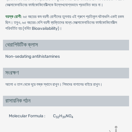
ফেক্সোফেনাডিনের ফার্মাকোকিনেটিক্সকে উল্লেখযোগ্যভাবে প্রভাবিত করে না।
বয়স্ক রোগী
: ৬৫ বছরের কম বয়সী রোগীদের তুলনায় এই গ্রুপে প্রতিকূল ঘটনাগুলি একই রকম
ছিল। তবুও, ৬৫ বছরের বেশি বয়সী ব্যক্তিদের মধ্যে ফেক্সোফেনাডিনের ফার্মাকোকিনেটিক্স
পরিবর্তিত হয় (বর্ধিত Bioavailability)।
থেরাপিউটিক ক্লাস
Non-sedating antihistamines
সংরক্ষণ
আলো ও তাপ থেকে দূরে শুষ্ক স্থানে রাখুন। শিশুদের নাগালের বাইরে রাখুন।
রাসায়নিক গঠন
Molecular Formula :
C
H
NO
32
39
4