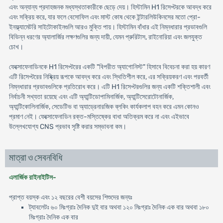
এবং অন্যান্য প্রদাহজনক মধ্যস্থতাকারীকে ছেড়ে দেয়। হিস্টামিন H1 রিসেপ্টরকে আবদ্ধ করে
এবং সক্রিয় করে, যার ফলে বেসোফিল এবং মাস্ট কোষ থেকে ইন্টারলিউকিনসের মতো প্রো-
ইনফ্ল্যামেটরি সাইটোকাইনগুলি আরও মুক্তি পায়। হিস্টামিন বাঁধার এই নিম্নধারার প্রভাবগুলি
বিভিন্ন ধরণের অ্যালার্জির লক্ষণগুলির জন্য দায়ী, যেমন প্রুরিটাস, রাইনোরিয়া এবং জলযুক্ত
চোখ।
ফেক্সোফেনাডিনকে H1 রিসেপ্টরের একটি "বিপরীত অ্যাগোনিস্ট" হিসাবে বিবেচনা করা হয় কারণ
এটি রিসেপ্টরের নিষ্ক্রিয় রূপকে আবদ্ধ করে এবং স্থিতিশীল করে, এর সক্রিয়করণ এবং পরবর্তী
নিম্নধারার প্রভাবগুলিকে প্রতিরোধ করে। এটি H1 রিসেপ্টরগুলির জন্য একটি শক্তিশালী এবং
নির্বাচনী সখ্যতা রয়েছে এবং এটি অ্যান্টিডোপামিনার্জিক, অ্যান্টিসেরোটোনার্জিক,
অ্যান্টিকোলিনার্জিক, সেডেটিভ বা অ্যাড্রেনারজিক ব্লকিং কার্যকলাপ বহন করে এমন কোনও
প্রমাণ নেই। ফেক্সোফেনাডিন রক্ত-মস্তিষ্কের বাধা অতিক্রম করে না এবং এইভাবে
উল্লেখযোগ্য CNS প্রভাব সৃষ্টি করার সম্ভাবনা কম।
মাত্রা ও সেবনবিধি
এলার্জিক রাইনাইটিস-
প্রাপ্ত বয়স্ক এবং ১২ বছরের বেশী বয়সের শিশুদের জন্যঃ
ট্যাবলেটঃ ৬০ মিঃগ্রাঃ দৈনিক দুই বার অথবা ১২০ মিঃগ্রাঃ দৈনিক এক বার অথবা ১৮০
মিঃগ্রাঃ দৈনিক এক বার