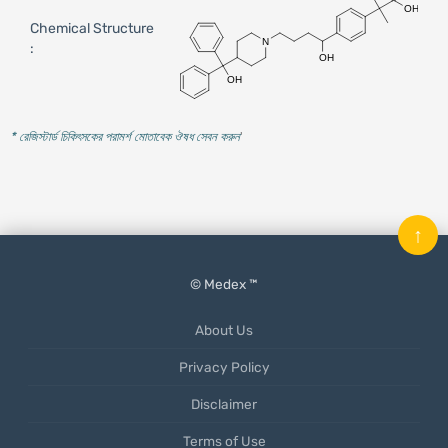
Chemical Structure
:
* রেজিস্টার্ড চিকিৎসকের পরামর্শ মোতাবেক ঔষধ সেবন করুন
'
↑
© Medex ™
About Us
Privacy Policy
Disclaimer
Terms of Use