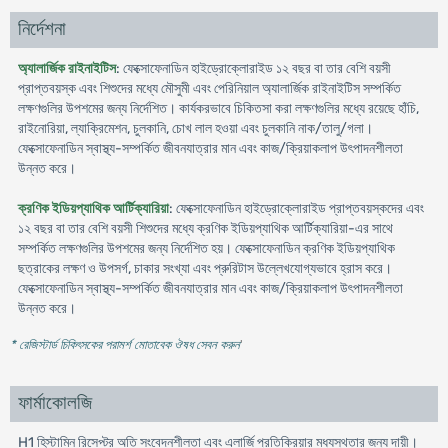
নির্দেশনা
অ্যালার্জিক রাইনাইটিস
: ফেক্সোফেনাডিন হাইড্রোক্লোরাইড ১২ বছর বা তার বেশি বয়সী
প্রাপ্তবয়স্ক এবং শিশুদের মধ্যে মৌসুমী এবং পেরিনিয়াল অ্যালার্জিক রাইনাইটিস সম্পর্কিত
লক্ষণগুলির উপশমের জন্য নির্দেশিত। কার্যকরভাবে চিকিতসা করা লক্ষণগুলির মধ্যে রয়েছে হাঁচি,
রাইনোরিয়া, ল্যাক্রিমেশন, চুলকানি, চোখ লাল হওয়া এবং চুলকানি নাক/তালু/গলা।
ফেক্সোফেনাডিন স্বাস্থ্য-সম্পর্কিত জীবনযাত্রার মান এবং কাজ/ক্রিয়াকলাপ উৎপাদনশীলতা
উন্নত করে।
ক্রণিক ইডিয়প্যাথিক আর্টিক্যারিয়া
: ফেক্সোফেনাডিন হাইড্রোক্লোরাইড প্রাপ্তবয়স্কদের এবং
১২ বছর বা তার বেশি বয়সী শিশুদের মধ্যে ক্রণিক ইডিয়প্যাথিক আর্টিক্যারিয়া-এর সাথে
সম্পর্কিত লক্ষণগুলির উপশমের জন্য নির্দেশিত হয়। ফেক্সোফেনাডিন ক্রণিক ইডিয়প্যাথিক
ছত্রাকের লক্ষণ ও উপসর্গ, চাকার সংখ্যা এবং প্রুরিটাস উল্লেখযোগ্যভাবে হ্রাস করে।
ফেক্সোফেনাডিন স্বাস্থ্য-সম্পর্কিত জীবনযাত্রার মান এবং কাজ/ক্রিয়াকলাপ উৎপাদনশীলতা
উন্নত করে।
* রেজিস্টার্ড চিকিৎসকের পরামর্শ মোতাবেক ঔষধ সেবন করুন
'
ফার্মাকোলজি
H1 হিস্টামিন রিসেপ্টর অতি সংবেদনশীলতা এবং এলার্জি প্রতিক্রিয়ার মধ্যস্থতার জন্য দায়ী।