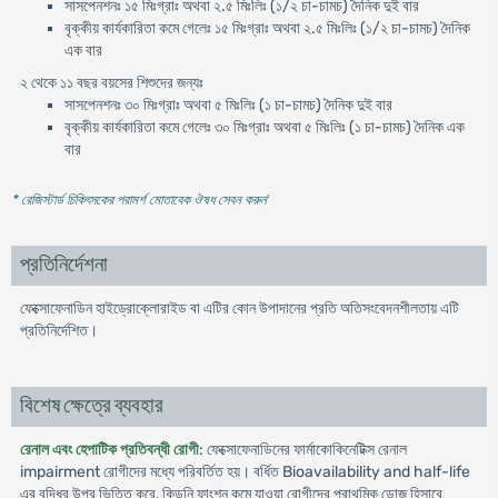
সাসপেনশনঃ ১৫ মিঃগ্রাঃ অথবা ২.৫ মিঃলিঃ (১/২ চা-চামচ) দৈনিক দুই বার
বৃক্কীয় কার্যকারিতা কমে গেলেঃ ১৫ মিঃগ্রাঃ অথবা ২.৫ মিঃলিঃ (১/২ চা-চামচ) দৈনিক
এক বার
২ থেকে ১১ বছর বয়সের শিশুদের জন্যঃ
সাসপেনশনঃ ৩০ মিঃগ্রাঃ অথবা ৫ মিঃলিঃ (১ চা-চামচ) দৈনিক দুই বার
বৃক্কীয় কার্যকারিতা কমে গেলেঃ ৩০ মিঃগ্রাঃ অথবা ৫ মিঃলিঃ (১ চা-চামচ) দৈনিক এক
বার
* রেজিস্টার্ড চিকিৎসকের পরামর্শ মোতাবেক ঔষধ সেবন করুন
'
প্রতিনির্দেশনা
ফেক্সোফেনাডিন হাইড্রোক্লোরাইড বা এটির কোন উপাদানের প্রতি অতিসংবেদনশীলতায় এটি
প্রতিনির্দেশিত।
বিশেষ ক্ষেত্রে ব্যবহার
রেনাল এবং হেপাটিক প্রতিবন্ধী রোগী
: ফেক্সোফেনাডিনের ফার্মাকোকিনেটিক্স রেনাল
impairment রোগীদের মধ্যে পরিবর্তিত হয়। বর্ধিত Bioavailability and half-life
এর বৃদ্ধির উপর ভিত্তি করে, কিডনি ফাংশন কমে যাওয়া রোগীদের প্রাথমিক ডোজ হিসাবে