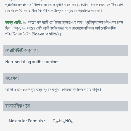
প্রতিদিন একবার ৬০ মিলিগ্রামের ডোজ সুপারিশ করা হয়। মাঝারি থেকে গুরুতর হেপাটিক রোগ
ফেক্সোফেনাডিনের ফার্মাকোকিনেটিক্সকে উল্লেখযোগ্যভাবে প্রভাবিত করে না।
বয়স্ক রোগী
: ৬৫ বছরের কম বয়সী রোগীদের তুলনায় এই গ্রুপে প্রতিকূল ঘটনাগুলি একই রকম
ছিল। তবুও, ৬৫ বছরের বেশি বয়সী ব্যক্তিদের মধ্যে ফেক্সোফেনাডিনের ফার্মাকোকিনেটিক্স
পরিবর্তিত হয় (বর্ধিত Bioavailability)।
থেরাপিউটিক ক্লাস
Non-sedating antihistamines
সংরক্ষণ
আলো ও তাপ থেকে দূরে শুষ্ক স্থানে রাখুন। শিশুদের নাগালের বাইরে রাখুন।
রাসায়নিক গঠন
Molecular Formula :
C
H
NO
32
39
4