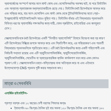
অ্যালার্জেনের সংস্পর্শে আসার ফলে মাস্ট কোষ এবং বেসোফিলগুলির অবক্ষয় ঘটে, যা পরে হিস্টামিন
এবং অন্যান্য প্রদাহজনক মধ্যস্থতাকারীকে ছেড়ে দেয়। হিস্টামিন H1 রিসেপ্টরকে আবদ্ধ করে
এবং সক্রিয় করে, যার ফলে বেসোফিল এবং মাস্ট কোষ থেকে ইন্টারলিউকিনসের মতো প্রো-
ইনফ্ল্যামেটরি সাইটোকাইনগুলি আরও মুক্তি পায়। হিস্টামিন বাঁধার এই নিম্নধারার প্রভাবগুলি
বিভিন্ন ধরণের অ্যালার্জির লক্ষণগুলির জন্য দায়ী, যেমন প্রুরিটাস, রাইনোরিয়া এবং জলযুক্ত
চোখ।
ফেক্সোফেনাডিনকে H1 রিসেপ্টরের একটি "বিপরীত অ্যাগোনিস্ট" হিসাবে বিবেচনা করা হয় কারণ
এটি রিসেপ্টরের নিষ্ক্রিয় রূপকে আবদ্ধ করে এবং স্থিতিশীল করে, এর সক্রিয়করণ এবং পরবর্তী
নিম্নধারার প্রভাবগুলিকে প্রতিরোধ করে। এটি H1 রিসেপ্টরগুলির জন্য একটি শক্তিশালী এবং
নির্বাচনী সখ্যতা রয়েছে এবং এটি অ্যান্টিডোপামিনার্জিক, অ্যান্টিসেরোটোনার্জিক,
অ্যান্টিকোলিনার্জিক, সেডেটিভ বা অ্যাড্রেনারজিক ব্লকিং কার্যকলাপ বহন করে এমন কোনও
প্রমাণ নেই। ফেক্সোফেনাডিন রক্ত-মস্তিষ্কের বাধা অতিক্রম করে না এবং এইভাবে
উল্লেখযোগ্য CNS প্রভাব সৃষ্টি করার সম্ভাবনা কম।
মাত্রা ও সেবনবিধি
এলার্জিক রাইনাইটিস-
প্রাপ্ত বয়স্ক এবং ১২ বছরের বেশী বয়সের শিশুদের জন্যঃ
ট্যাবলেটঃ ৬০ মিঃগ্রাঃ দৈনিক দুই বার অথবা ১২০ মিঃগ্রাঃ দৈনিক এক বার অথবা ১৮০