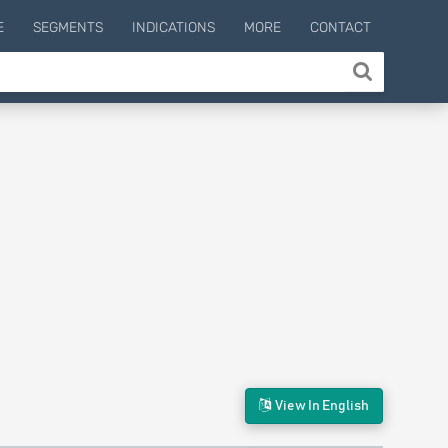
E
SEGMENTS
INDICATIONS
MORE
CONTACT
View In English