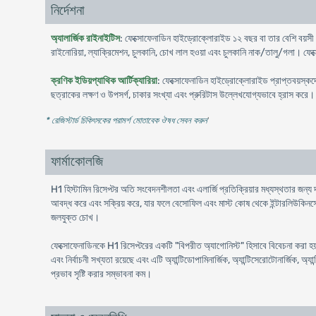
নির্দেশনা
অ্যালার্জিক রাইনাইটিস
: ফেক্সোফেনাডিন হাইড্রোক্লোরাইড ১২ বছর বা তার বেশি বয়সী প্র
রাইনোরিয়া, ল্যাক্রিমেশন, চুলকানি, চোখ লাল হওয়া এবং চুলকানি নাক/তালু/গলা। ফেক
ক্রণিক ইডিয়প্যাথিক আর্টিক্যারিয়া
: ফেক্সোফেনাডিন হাইড্রোক্লোরাইড প্রাপ্তবয়স্কদে
ছত্রাকের লক্ষণ ও উপসর্গ, চাকার সংখ্যা এবং প্রুরিটাস উল্লেখযোগ্যভাবে হ্রাস করে।
* রেজিস্টার্ড চিকিৎসকের পরামর্শ মোতাবেক ঔষধ সেবন করুন
'
ফার্মাকোলজি
H1 হিস্টামিন রিসেপ্টর অতি সংবেদনশীলতা এবং এলার্জি প্রতিক্রিয়ার মধ্যস্থতার জন্য 
আবদ্ধ করে এবং সক্রিয় করে, যার ফলে বেসোফিল এবং মাস্ট কোষ থেকে ইন্টারলিউকিনসের মত
জলযুক্ত চোখ।
ফেক্সোফেনাডিনকে H1 রিসেপ্টরের একটি "বিপরীত অ্যাগোনিস্ট" হিসাবে বিবেচনা করা হয়
এবং নির্বাচনী সখ্যতা রয়েছে এবং এটি অ্যান্টিডোপামিনার্জিক, অ্যান্টিসেরোটোনার্জ
প্রভাব সৃষ্টি করার সম্ভাবনা কম।