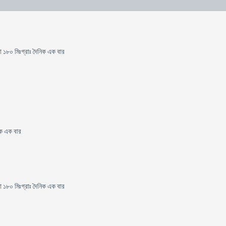
া ১৮০ মিঃগ্রাঃ দৈনিক এক বার
িক এক বার
া ১৮০ মিঃগ্রাঃ দৈনিক এক বার