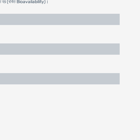
তিত হয় (বর্ধিত Bioavailability)।