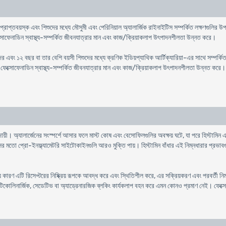
াপ্তবয়স্ক এবং শিশুদের মধ্যে মৌসুমী এবং পেরিনিয়াল অ্যালার্জিক রাইনাইটিস সম্পর্কিত লক্ষণগুলির উপশ
্সোফেনাডিন স্বাস্থ্য-সম্পর্কিত জীবনযাত্রার মান এবং কাজ/ক্রিয়াকলাপ উৎপাদনশীলতা উন্নত করে।
র এবং ১২ বছর বা তার বেশি বয়সী শিশুদের মধ্যে ক্রণিক ইডিয়প্যাথিক আর্টিক্যারিয়া-এর সাথে সম্পর্কি
 ফেক্সোফেনাডিন স্বাস্থ্য-সম্পর্কিত জীবনযাত্রার মান এবং কাজ/ক্রিয়াকলাপ উৎপাদনশীলতা উন্নত করে।
দায়ী। অ্যালার্জেনের সংস্পর্শে আসার ফলে মাস্ট কোষ এবং বেসোফিলগুলির অবক্ষয় ঘটে, যা পরে হিস্টামিন
ো প্রো-ইনফ্ল্যামেটরি সাইটোকাইনগুলি আরও মুক্তি পায়। হিস্টামিন বাঁধার এই নিম্নধারার প্রভাবগুলি ব
 কারণ এটি রিসেপ্টরের নিষ্ক্রিয় রূপকে আবদ্ধ করে এবং স্থিতিশীল করে, এর সক্রিয়করণ এবং পরবর্তী 
িক, অ্যান্টিকোলিনার্জিক, সেডেটিভ বা অ্যাড্রেনারজিক ব্লকিং কার্যকলাপ বহন করে এমন কোনও প্রমাণ নেই