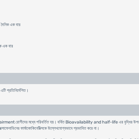
) দৈনিক এক বার
িক এক বার
এটি প্রতিনির্দেশিত।
mpairment রোগীদের মধ্যে পরিবর্তিত হয়। বর্ধিত Bioavailability and half-life এর বৃদ্ধির উপর
্সোফেনাডিনের ফার্মাকোকিনেটিক্সকে উল্লেখযোগ্যভাবে প্রভাবিত করে না।