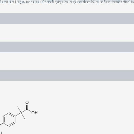
 রকম ছিল। তবুও, ৬৫ বছরের বেশি বয়সী ব্যক্তিদের মধ্যে ফেক্সোফেনাডিনের ফার্মাকোকিনেটিক্স পরিবর্