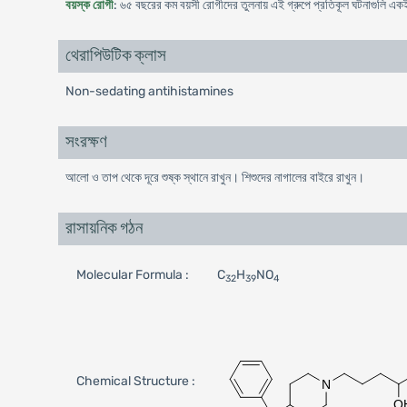
বয়স্ক রোগী
: ৬৫ বছরের কম বয়সী রোগীদের তুলনায় এই গ্রুপে প্রতিকূল ঘটনাগুলি একই
থেরাপিউটিক ক্লাস
Non-sedating antihistamines
সংরক্ষণ
আলো ও তাপ থেকে দূরে শুষ্ক স্থানে রাখুন। শিশুদের নাগালের বাইরে রাখুন।
রাসায়নিক গঠন
Molecular Formula :
C
H
NO
32
39
4
Chemical Structure :