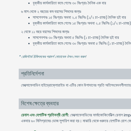
বৃক্কীয় কার্যকারিতা কমে গেলেঃ ৩০ মিঃগ্রাঃ দৈনিক এক বার
৬ মাস থেকে ২ বছরের কম বয়সের শিশুদের জন্যঃ
সাসপেনশনঃ ১৫ মিঃগ্রাঃ অথবা ২.৫ মিঃলিঃ (১/২ চা-চামচ) দৈনিক দুই বার
বৃক্কীয় কার্যকারিতা কমে গেলেঃ ১৫ মিঃগ্রাঃ অথবা ২.৫ মিঃলিঃ (১/২ চা-চামচ
২ থেকে ১১ বছর বয়সের শিশুদের জন্যঃ
সাসপেনশনঃ ৩০ মিঃগ্রাঃ অথবা ৫ মিঃলিঃ (১ চা-চামচ) দৈনিক দুই বার
বৃক্কীয় কার্যকারিতা কমে গেলেঃ ৩০ মিঃগ্রাঃ অথবা ৫ মিঃলিঃ (১ চা-চামচ) দৈন
* রেজিস্টার্ড চিকিৎসকের পরামর্শ মোতাবেক ঔষধ সেবন করুন
'
প্রতিনির্দেশনা
ফেক্সোফেনাডিন হাইড্রোক্লোরাইড বা এটির কোন উপাদানের প্রতি অতিসংবেদনশীলতায় 
বিশেষ ক্ষেত্রে ব্যবহার
রেনাল এবং হেপাটিক প্রতিবন্ধী রোগী
: ফেক্সোফেনাডিনের ফার্মাকোকিনেটিক্স রেনাল i
একবার ৬০ মিলিগ্রামের ডোজ সুপারিশ করা হয়। মাঝারি থেকে গুরুতর হেপাটিক রোগ ফেক