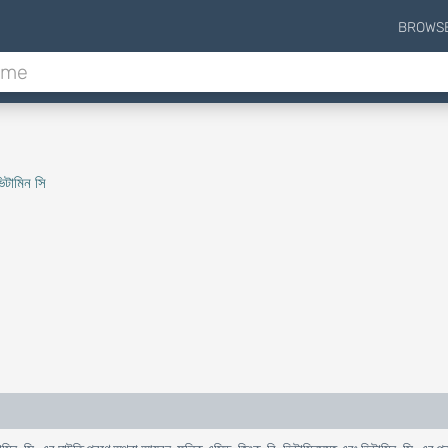
BROWS
িটামিন সি