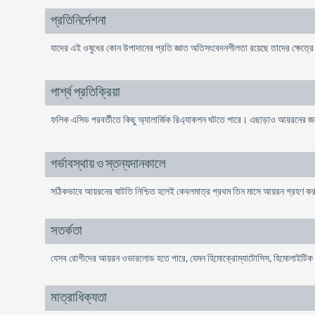
প্রতিনির্দেশনা
যাদের এই ওষুধের কোন উপাদানের প্রতি জ্ঞাত অতিসংবেদনশীলতা রয়েছে তাদের ক্ষেত্রে 
পার্শ্ব প্রতিক্রিয়া
ফলিক এসিড পরবর্তীতে কিছু অ্যালার্জিক রিএ্যাকশন ঘটতে পারে। এছাড়াও আয়রনের জন্য
গর্ভাবস্থায় ও স্তন্যদানকালে
সঠিকভাবে আয়রনের ঘাটতি নিশ্চিত হলেই কেবলমাত্র প্রথম তিন মাসে আয়রন গ্রহণ করা 
সতর্কতা
যেসব রোগীদের আয়রন ওভারলোড হতে পারে, যেমন হিমোক্রোম্যাটোসিস, হিমোলাইটিক অ্য
মাত্রাধিক্যতা