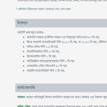
গর্ভাবস্থায় এবং স্তন্যদানকালে আয়রন, ফলিক এসিড, জিংক, বি-ভিটামিনসমূহ এবং ভ
* রেজিস্টার্ড চিকিৎসকের পরামর্শ মোতাবেক ঔষধ সেবন করুন
'
উপাদান
প্রতিটি ক্যাপসুলে রয়েছে-
কার্বনাইল আয়রণ (মৌলিক আয়রণ এর সমতূল্য) আইএনএন ৫০ মি.গ্রা.
জিংক সালফেট মনোহাইড্রেট বিপি ৬১.৮০ মি.গ্রা. যা ২২.৫০ মি.গ্রা. মৌলিক 
ফলিক এসিড বিপি ০.৫ মি.গ্রা.
নিকোটিনামাইড বিপি ১০ মি.গ্রা.
রিবোফ্লাভিন বিপি ২ মি.গ্রা.
পাইরিডক্সিন হাইড্রোক্লোরাইড বিপি ১ মি.গ্রা.
এসকরবিক এসিড ইউএসপি ৫০ মি.গ্রা.
থায়ামিন মনোনাইট্রেট বিপি ২ মি.গ্রা.
ফার্মাকোলজি
আয়রন
: আয়রন সাপ্লিমেন্ট হিসেবে কার্বনাইল আয়রন হল আরও কার্যকর এবং নিরাপদ পছ
ফলিক এসিড
: স্নায়ু নলের স্বাভাবিক স্বাস্থ্যকর বিকাশের জন্য এবং একটি কোষ থেকে সম