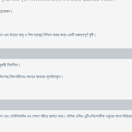
 প্রয়োজন।
রিতা এবং উন্নত মাতৃ ও শিশু স্বাস্থ্য নিশ্চিত করার জন্য একটি গুরুত্বপূর্ণ পুষ্টি।
যায়ী নির্দেশিত।
ও কিশোর/কিশোরীদের ক্ষেত্রে ব্যবহার সুপারিশকৃত।
প এবং পেনিসিলামিন এর শোষণ শরীরে ব্যাহত করে। ফলিক এসিড এন্টিএপিলেপটিক ওষুধের সাথে বিক্রিয়