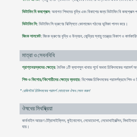
ভিটামিন বি কমপ্লেক্স
: অনাগত শিশুদের বৃদ্ধি এবং বিকাশের জন্য ভিটামিন বি কমপ্লেক্স
ভিটামিন সি
: ভিটামিন সি ভ্রুণের ঝিল্লিতে কোলাজেন গঠনের ভূমিকা পালন করে।
জিংক সালফেট
: জিংক ভ্রুণের বৃদ্ধি ও উন্নয়ন, কেন্দ্রিয় স্নায়ু তন্ত্রের বিকাশ ও কার্যকা
মাত্রা ও সেবনবিধি
প্রাপ্তবয়স্কদের ক্ষেত্রে
: দৈনিক ১টি ক্যাপসুল খাবার পূর্বে অথবা চিকিৎসকের পরামর্শ অনু
শিশু ও কিশোর/কিশোরীদের ক্ষেত্রে ব্যবহার
: বিশেষজ্ঞ চিকিৎসকের পরামর্শক্রমে শিশু 
* রেজিস্টার্ড চিকিৎসকের পরামর্শ মোতাবেক ঔষধ সেবন করুন
'
ঔষধের মিথষ্ক্রিয়া
কার্বনাইল আয়রণ টেট্রাসাইক্লিন, কুইনোলোন, লেভোডোপা, লেভোথাইরক্সিন, মিথাইলডো
যায়।