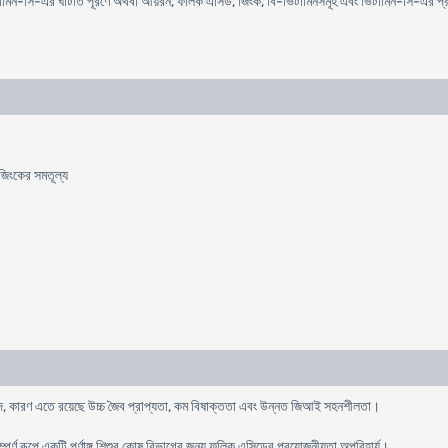
িটামিন-সি-এর ঘাটতি পূরণে অথবা আয়রন, ফলিক এসিড, জিংক, বি-ভিটামিনসমূহ এবং ভিটামিন-সি-এর প্র
জিংকের সমতূল্য
ন্দ, কারণ এতে রয়েছে উচ্চ জৈব প্রাপ্যতা, কম বিষাক্ততা এবং উন্নত জিআই সহনশীলতা।
্পূর্ণ রূপে একটি পূর্ণাঙ্গ শিশুর কোষ বিভাগের জন্য ফলিক এসিডের প্রয়োজনীয়তা অপরিহার্য।