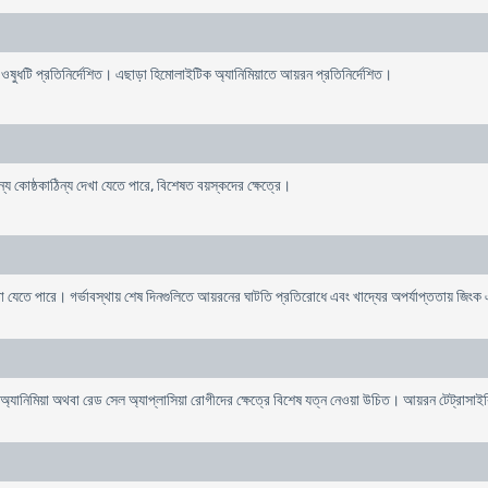
ওষুধটি প্রতিনির্দেশিত। এছাড়া হিমোলাইটিক অ্যানিমিয়াতে আয়রন প্রতিনির্দেশিত।
 কোষ্ঠকাঠিন্য দেখা যেতে পারে, বিশেষত বয়স্কদের ক্ষেত্রে।
যেতে পারে। গর্ভাবস্থায় শেষ দিনগুলিতে আয়রনের ঘাটতি প্রতিরোধে এবং খাদ্যের অপর্যাপ্ততায় জিংক
ানিমিয়া অথবা রেড সেল অ্যাপ্লাসিয়া রোগীদের ক্ষেত্রে বিশেষ যত্ন নেওয়া উচিত। আয়রন টেট্রাস