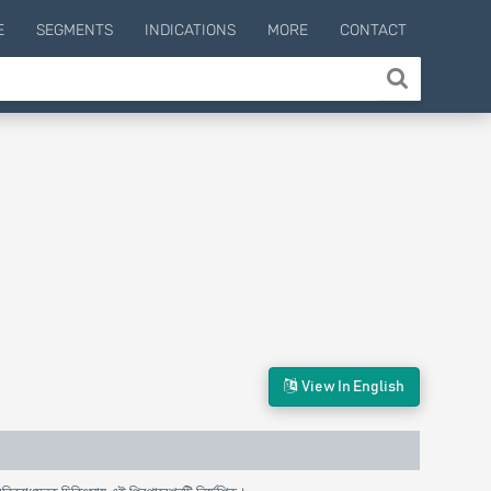
E
SEGMENTS
INDICATIONS
MORE
CONTACT
View In English