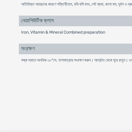
অতিরিক্ত আয়রনের কারণে শক্তিহীনতা, বমি বমি ভাব, পেট ব্যথা, কলো মল, দূর্বল ও দ্রু
থেরাপিউটিক ক্লাস
Iron, Vitamin & Mineral Combined preparation
সংরক্ষণ
শুষ্ক স্থানে অনধিক ৩০°সে. তাপমাত্রায় সংরক্ষণ করুন। আর্দ্রতা থেকে দূরে রাখুন। ও