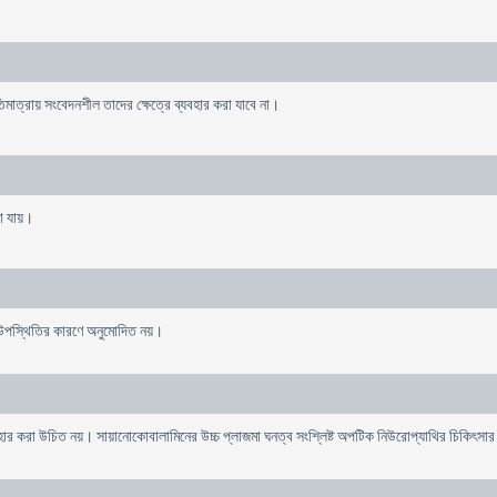
ত্রায় সংবেদনশীল তাদের ক্ষেত্রে ব্যবহার করা যাবে না।
খা যায়।
 উপস্থিতির কারণে অনুমোদিত নয়।
যবহার করা উচিত নয়। সায়ানোকোবালামিনের উচ্চ প্লাজমা ঘনত্ব সংশ্লিষ্ট অপটিক নিউরোপ্যাথির চিকিৎস