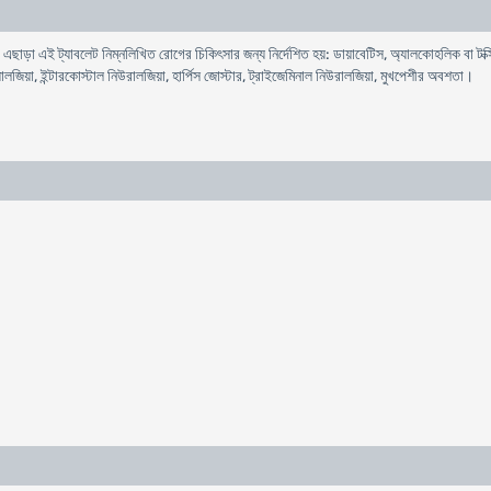
ে। এছাড়া এই ট্যাবলেট নিম্নলিখিত রোগের চিকিৎসার জন্য নির্দেশিত হয়: ডায়াবেটিস, অ্যালকোহলিক বা ট
ায়ালজিয়া, ইন্টারকোস্টাল নিউরালজিয়া, হার্পিস জোস্টার, ট্রাইজেমিনাল নিউরালজিয়া, মুখপেশীর অবশতা।