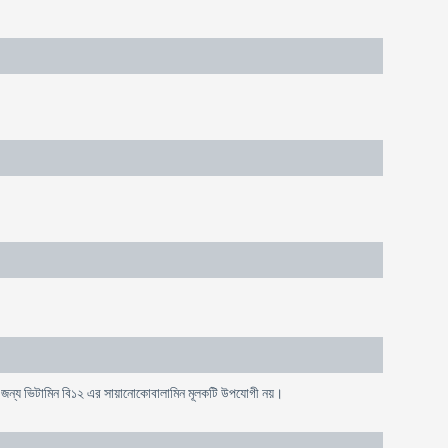
ার জন্য ভিটামিন বি১২ এর সায়ানোকোবালামিন মূলকটি উপযোগী নয়।