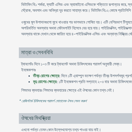
ভিটামিন বি১ শর্করা, ফ্যাটি এসিড এবং অ্যামাইনো এসিডকে শক্তিতে রূপান্তর করে, স্না
স্ট্রোক, অবসাদ এবং অনিদ্রা দূর করতে সাহায্য করে। ভিটামিন বি১২ কোষে প্রতিলিপি ও
ওষুধের মূল উপাদানগুলো মুখে খাওয়ার পর ভালভাবে শোষিত হয়। এটি বেশিরভাগ টিস্যুতে প
অপরিবর্তিত অবস্থায় অথবা মেটাবলাইট হিসেবে বের হয়ে যায়। পাইরিডক্সিন, পাইরিডক্স
অবস্থায় থাকে যেখান থেকে জারিত হয়ে ৪-পাইরিডক্সিক এসিড এবং অন্যান্য নিষ্ক্রিয় মেট
মাত্রা ও সেবনবিধি
ট্যাবলেটঃ দিনে ১-৩ টি করে ট্যাবলেট অথবা চিকিৎসকের পরামর্শ অনুযায়ী সেব্য।
ইনজেকশনঃ
তীব্র রোগের ক্ষেত্রে
: দিনে ১টি এ্যাম্পুল যতক্ষণ পর্যন্ত তীব্র উপসর্গসমূহ প্
মৃদু রোগের ক্ষেত্রে
: ১টি ইনজেকশন প্রতি সপ্তাহে ২-৩ বার অথবা চিকিৎসকের প
শিশুদের ব্যবহারঃ শিশুদের ব্যবহারের ক্ষেত্রে এই ঔষধের কোন তথ্য নেই।
* রেজিস্টার্ড চিকিৎসকের পরামর্শ মোতাবেক ঔষধ সেবন করুন
'
ঔষধের মিথষ্ক্রিয়া
এখনো পর্যন্ত তেমন কোন উল্লেখযোগ্য তথ্য পাওয়া যায় নাই।