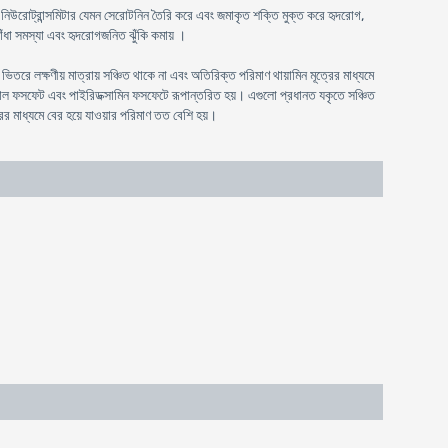
, নিউরোট্রান্সমিটার যেমন সেরোটনিন তৈরি করে এবং জমাকৃত শক্তি মুক্ত করে হৃদরোগ,
ঁধা সমস্যা এবং হৃদরোগজনিত ঝুঁকি কমায় ।
রে লক্ষণীয় মাত্রায় সঞ্চিত থাকে না এবং অতিরিক্ত পরিমাণ থায়ামিন মূত্রের মাধ্যমে
ক্সাল ফসফেট এবং পাইরিডক্সামিন ফসফেটে রূপান্তরিত হয়। এগুলো প্রধানত যকৃতে সঞ্চিত
রের মাধ্যমে বের হয়ে যাওয়ার পরিমাণ তত বেশি হয়।