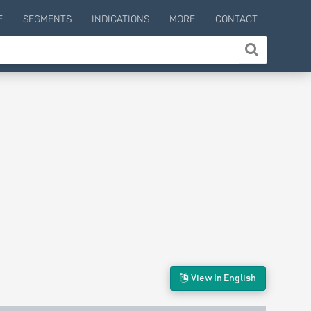
E
SEGMENTS
INDICATIONS
MORE
CONTACT
View In English