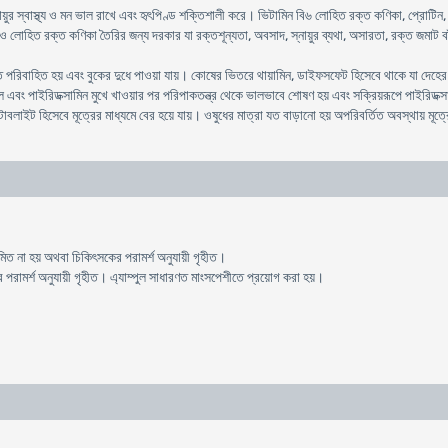
য়ুর স্বাস্থ্য ও মন ভাল রাখে এবং হৃৎপিণ্ড শক্তিশালী করে। ভিটামিন বি৬ লোহিত রক্ত কণিকা, প্রোটিন
 লোহিত রক্ত কণিকা তৈরির জন্য দরকার যা রক্তশূন্যতা, অবসাদ, স্নায়ুর ব্যথা, অসারতা, রক্ত জমাট বা
রিবাহিত হয় এবং বুকের দুধে পাওয়া যায়। কোষের ভিতরে থায়ামিন, ডাইফসফেট হিসেবে থাকে যা দেহের ভিত
াল এবং পাইরিডক্সামিন মুখে খাওয়ার পর পরিপাকতন্ত্র থেকে ভালভাবে শোষণ হয় এবং সক্রিয়রূপে পাইরিড
াবলাইট হিসেবে মূত্রের মাধ্যমে বের হয়ে যায়। ওষুধের মাত্রা যত বাড়ানো হয় অপরিবর্তিত অবস্থায় মূত্
রশমিত না হয় অথবা চিকিৎসকের পরামর্শ অনুযায়ী গৃহীত।
রামর্শ অনুযায়ী গৃহীত। এ্যাম্পুল সাধারণত মাংসপেশীতে প্রয়োগ করা হয়।