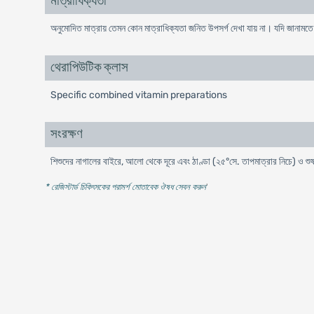
মাত্রাধিক্যতা
অনুমোদিত মাত্রায় তেমন কোন মাত্রাধিক্যতা জনিত উপসর্গ দেখা যায় না। যদি জানামতে 
থেরাপিউটিক ক্লাস
Specific combined vitamin preparations
সংরক্ষণ
শিশুদের নাগালের বাইরে, আলো থেকে দূরে এবং ঠাণ্ডা (২৫°সে. তাপমাত্রার নিচে) ও শুষ
* রেজিস্টার্ড চিকিৎসকের পরামর্শ মোতাবেক ঔষধ সেবন করুন
'