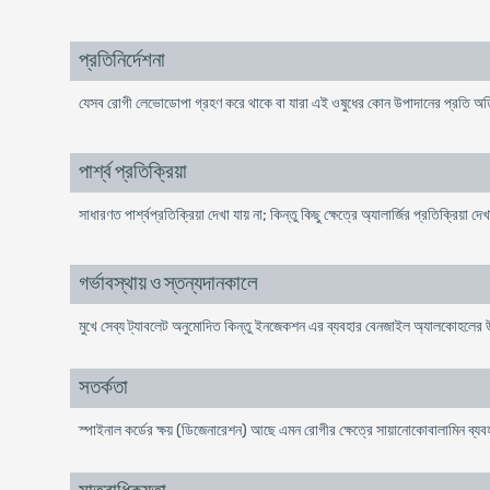
প্রতিনির্দেশনা
যেসব রোগী লেভোডোপা গ্রহণ করে থাকে বা যারা এই ওষুধের কোন উপাদানের প্রতি অতিমা
পার্শ্ব প্রতিক্রিয়া
সাধারণত পার্শ্বপ্রতিক্রিয়া দেখা যায় না; কিন্তু কিছু ক্ষেত্রে অ্যালার্জির প্রতিক্রিয়া দে
গর্ভাবস্থায় ও স্তন্যদানকালে
মুখে সেব্য ট্যাবলেট অনুমোদিত কিন্তু ইনজেকশন এর ব্যবহার বেনজাইল অ্যালকোহলের
সতর্কতা
স্পাইনাল কর্ডের ক্ষয় (ডিজেনারেশন) আছে এমন রোগীর ক্ষেত্রে সায়ানোকোবালামিন ব্