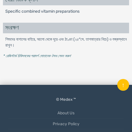
Specific combined vitamin preparations
সংরক্ষণ
শিশুদের নাগালের বাইরে, আলো থেকে দূরে এবং ঠাণ্ডা (২৫°সে. তাপমাত্রার নিচে) ও শুষ্কস্থানে
রাখুন।
* রেজিস্টার্ড চিকিৎসকের পরামর্শ মোতাবেক ঔষধ সেবন করুন
'
↑
© Medex ™
About Us
Privacy Policy