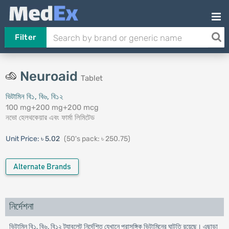
Filter
Neuroaid
Tablet
ভিটামিন বি১, বি৬, বি১২
100 mg+200 mg+200 mcg
নভো হেলথকেয়ার এবং ফার্মা লিমিটেড
Unit Price:
৳ 5.02
(50's pack: ৳ 250.75)
Alternate Brands
নির্দেশনা
ভিটামিন বি১, বি৬, বি১২ ট্যাবলেট নির্দেশিত যেখানে প্রাসঙ্গিক ভিটামিনের ঘাটতি রয়েছে। এছাড়া