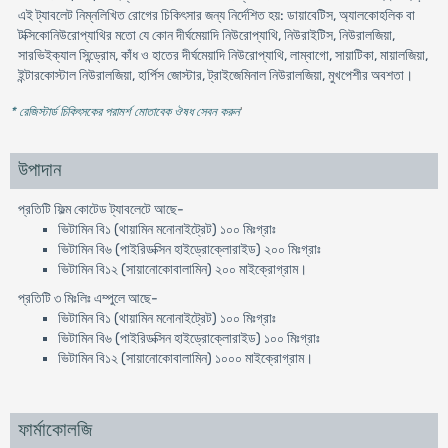
এই ট্যাবলেট নিম্নলিখিত রোগের চিকিৎসার জন্য নির্দেশিত হয়: ডায়াবেটিস, অ্যালকোহলিক বা
টক্সিকোনিউরোপ্যাথির মতো যে কোন দীর্ঘমেয়াদি নিউরোপ্যাথি, নিউরাইটিস, নিউরালজিয়া,
সারভিইক্যাল সিন্ড্রোম, কাঁধ ও হাতের দীর্ঘমেয়াদি নিউরোপ্যাথি, লাম্বাগো, সায়াটিকা, মায়ালজিয়া,
ইন্টারকোস্টাল নিউরালজিয়া, হার্পিস জোস্টার, ট্রাইজেমিনাল নিউরালজিয়া, মুখপেশীর অবশতা।
* রেজিস্টার্ড চিকিৎসকের পরামর্শ মোতাবেক ঔষধ সেবন করুন
'
উপাদান
প্রতিটি ফিল্ম কোটেড ট্যাবলেটে আছে-
ভিটামিন বি১ (থায়ামিন মনোনাইট্রেট) ১০০ মিঃগ্রাঃ
ভিটামিন বি৬ (পাইরিডক্সিন হাইড্রোক্লোরাইড) ২০০ মিঃগ্রাঃ
ভিটামিন বি১২ (সায়ানোকোবালামিন) ২০০ মাইক্রোগ্রাম।
প্রতিটি ৩ মিঃলিঃ এম্পুলে আছে-
ভিটামিন বি১ (থায়ামিন মনোনাইট্রেট) ১০০ মিঃগ্রাঃ
ভিটামিন বি৬ (পাইরিডক্সিন হাইড্রোক্লোরাইড) ১০০ মিঃগ্রাঃ
ভিটামিন বি১২ (সায়ানোকোবালামিন) ১০০০ মাইক্রোগ্রাম।
ফার্মাকোলজি