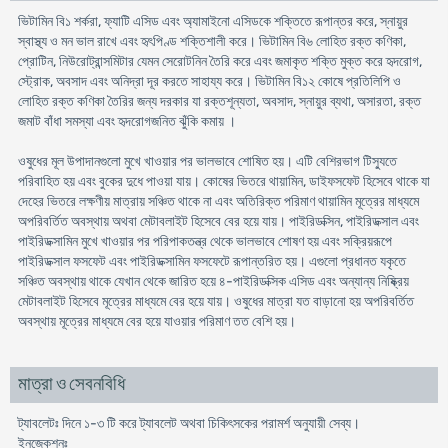
ভিটামিন বি১ শর্করা, ফ্যাটি এসিড এবং অ্যামাইনো এসিডকে শক্তিতে রূপান্তর করে, স্নায়ুর
স্বাস্থ্য ও মন ভাল রাখে এবং হৃৎপিণ্ড শক্তিশালী করে। ভিটামিন বি৬ লোহিত রক্ত কণিকা,
প্রোটিন, নিউরোট্রান্সমিটার যেমন সেরোটনিন তৈরি করে এবং জমাকৃত শক্তি মুক্ত করে হৃদরোগ,
স্ট্রোক, অবসাদ এবং অনিদ্রা দূর করতে সাহায্য করে। ভিটামিন বি১২ কোষে প্রতিলিপি ও
লোহিত রক্ত কণিকা তৈরির জন্য দরকার যা রক্তশূন্যতা, অবসাদ, স্নায়ুর ব্যথা, অসারতা, রক্ত
জমাট বাঁধা সমস্যা এবং হৃদরোগজনিত ঝুঁকি কমায় ।
ওষুধের মূল উপাদানগুলো মুখে খাওয়ার পর ভালভাবে শোষিত হয়। এটি বেশিরভাগ টিস্যুতে
পরিবাহিত হয় এবং বুকের দুধে পাওয়া যায়। কোষের ভিতরে থায়ামিন, ডাইফসফেট হিসেবে থাকে যা
দেহের ভিতরে লক্ষণীয় মাত্রায় সঞ্চিত থাকে না এবং অতিরিক্ত পরিমাণ থায়ামিন মূত্রের মাধ্যমে
অপরিবর্তিত অবস্থায় অথবা মেটাবলাইট হিসেবে বের হয়ে যায়। পাইরিডক্সিন, পাইরিডক্সাল এবং
পাইরিডক্সামিন মুখে খাওয়ার পর পরিপাকতন্ত্র থেকে ভালভাবে শোষণ হয় এবং সক্রিয়রূপে
পাইরিডক্সাল ফসফেট এবং পাইরিডক্সামিন ফসফেটে রূপান্তরিত হয়। এগুলো প্রধানত যকৃতে
সঞ্চিত অবস্থায় থাকে যেখান থেকে জারিত হয়ে ৪-পাইরিডক্সিক এসিড এবং অন্যান্য নিষ্ক্রিয়
মেটাবলাইট হিসেবে মূত্রের মাধ্যমে বের হয়ে যায়। ওষুধের মাত্রা যত বাড়ানো হয় অপরিবর্তিত
অবস্থায় মূত্রের মাধ্যমে বের হয়ে যাওয়ার পরিমাণ তত বেশি হয়।
মাত্রা ও সেবনবিধি
ট্যাবলেটঃ দিনে ১-৩ টি করে ট্যাবলেট অথবা চিকিৎসকের পরামর্শ অনুযায়ী সেব্য।
ইনজেকশনঃ