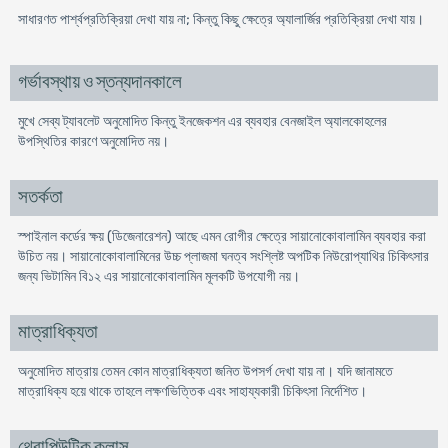
সাধারণত পার্শ্বপ্রতিক্রিয়া দেখা যায় না; কিন্তু কিছু ক্ষেত্রে অ্যালার্জির প্রতিক্রিয়া দেখা যায়।
গর্ভাবস্থায় ও স্তন্যদানকালে
মুখে সেব্য ট্যাবলেট অনুমোদিত কিন্তু ইনজেকশন এর ব্যবহার বেনজাইল অ্যালকোহলের
উপস্থিতির কারণে অনুমোদিত নয়।
সতর্কতা
স্পাইনাল কর্ডের ক্ষয় (ডিজেনারেশন) আছে এমন রোগীর ক্ষেত্রে সায়ানোকোবালামিন ব্যবহার করা
উচিত নয়। সায়ানোকোবালামিনের উচ্চ প্লাজমা ঘনত্ব সংশ্লিষ্ট অপটিক নিউরোপ্যাথির চিকিৎসার
জন্য ভিটামিন বি১২ এর সায়ানোকোবালামিন মূলকটি উপযোগী নয়।
মাত্রাধিক্যতা
অনুমোদিত মাত্রায় তেমন কোন মাত্রাধিক্যতা জনিত উপসর্গ দেখা যায় না। যদি জানামতে
মাত্রাধিক্য হয়ে থাকে তাহলে লক্ষণভিত্তিক এবং সাহায্যকারী চিকিৎসা নির্দেশিত।
থেরাপিউটিক ক্লাস