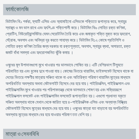
ফার্মাকোলজি
ভিটামিন বি১ শর্করা, ফ্যাটি এসিড এবং অ্যামাইনো এসিডকে শক্তিতে রূপান্তর করে, স্নায়ুর
স্বাস্থ্য ও মন ভাল রাখে এবং হৃৎপিণ্ড শক্তিশালী করে। ভিটামিন বি৬ লোহিত রক্ত কণিকা,
প্রোটিন, নিউরোট্রান্সমিটার যেমন সেরোটনিন তৈরি করে এবং জমাকৃত শক্তি মুক্ত করে হৃদরোগ,
স্ট্রোক, অবসাদ এবং অনিদ্রা দূর করতে সাহায্য করে। ভিটামিন বি১২ কোষে প্রতিলিপি ও
লোহিত রক্ত কণিকা তৈরির জন্য দরকার যা রক্তশূন্যতা, অবসাদ, স্নায়ুর ব্যথা, অসারতা, রক্ত
জমাট বাঁধা সমস্যা এবং হৃদরোগজনিত ঝুঁকি কমায় ।
ওষুধের মূল উপাদানগুলো মুখে খাওয়ার পর ভালভাবে শোষিত হয়। এটি বেশিরভাগ টিস্যুতে
পরিবাহিত হয় এবং বুকের দুধে পাওয়া যায়। কোষের ভিতরে থায়ামিন, ডাইফসফেট হিসেবে থাকে যা
দেহের ভিতরে লক্ষণীয় মাত্রায় সঞ্চিত থাকে না এবং অতিরিক্ত পরিমাণ থায়ামিন মূত্রের মাধ্যমে
অপরিবর্তিত অবস্থায় অথবা মেটাবলাইট হিসেবে বের হয়ে যায়। পাইরিডক্সিন, পাইরিডক্সাল এবং
পাইরিডক্সামিন মুখে খাওয়ার পর পরিপাকতন্ত্র থেকে ভালভাবে শোষণ হয় এবং সক্রিয়রূপে
পাইরিডক্সাল ফসফেট এবং পাইরিডক্সামিন ফসফেটে রূপান্তরিত হয়। এগুলো প্রধানত যকৃতে
সঞ্চিত অবস্থায় থাকে যেখান থেকে জারিত হয়ে ৪-পাইরিডক্সিক এসিড এবং অন্যান্য নিষ্ক্রিয়
মেটাবলাইট হিসেবে মূত্রের মাধ্যমে বের হয়ে যায়। ওষুধের মাত্রা যত বাড়ানো হয় অপরিবর্তিত
অবস্থায় মূত্রের মাধ্যমে বের হয়ে যাওয়ার পরিমাণ তত বেশি হয়।
মাত্রা ও সেবনবিধি