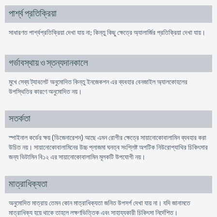
পার্শ্ব প্রতিক্রিয়া
সাধারণত পার্শ্বপ্রতিক্রিয়া দেখা যায় না; কিন্তু কিছু ক্ষেত্রে অ্যালার্জির প্রতিক্রিয়া দেখা যায়।
গর্ভাবস্থায় ও স্তন্যদানকালে
মুখে সেব্য ট্যাবলেট অনুমোদিত কিন্তু ইনজেকশন এর ব্যবহার বেনজাইল অ্যালকোহলের
উপস্থিতির কারণে অনুমোদিত নয়।
সতর্কতা
স্পাইনাল কর্ডের ক্ষয় (ডিজেনারেশন) আছে এমন রোগীর ক্ষেত্রে সায়ানোকোবালামিন ব্যবহার করা
উচিত নয়। সায়ানোকোবালামিনের উচ্চ প্লাজমা ঘনত্ব সংশ্লিষ্ট অপটিক নিউরোপ্যাথির চিকিৎসার
জন্য ভিটামিন বি১২ এর সায়ানোকোবালামিন মূলকটি উপযোগী নয়।
মাত্রাধিক্যতা
অনুমোদিত মাত্রায় তেমন কোন মাত্রাধিক্যতা জনিত উপসর্গ দেখা যায় না। যদি জানামতে
মাত্রাধিক্য হয়ে থাকে তাহলে লক্ষণভিত্তিক এবং সাহায্যকারী চিকিৎসা নির্দেশিত।