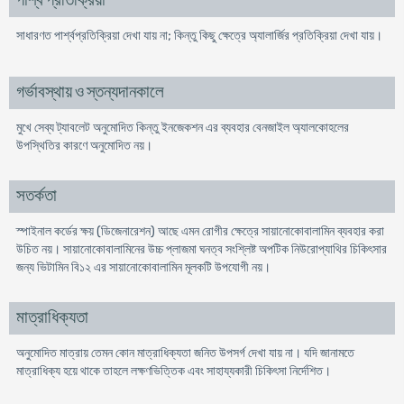
পার্শ্ব প্রতিক্রিয়া
সাধারণত পার্শ্বপ্রতিক্রিয়া দেখা যায় না; কিন্তু কিছু ক্ষেত্রে অ্যালার্জির প্রতিক্রিয়া দেখা যায়।
গর্ভাবস্থায় ও স্তন্যদানকালে
মুখে সেব্য ট্যাবলেট অনুমোদিত কিন্তু ইনজেকশন এর ব্যবহার বেনজাইল অ্যালকোহলের
উপস্থিতির কারণে অনুমোদিত নয়।
সতর্কতা
স্পাইনাল কর্ডের ক্ষয় (ডিজেনারেশন) আছে এমন রোগীর ক্ষেত্রে সায়ানোকোবালামিন ব্যবহার করা
উচিত নয়। সায়ানোকোবালামিনের উচ্চ প্লাজমা ঘনত্ব সংশ্লিষ্ট অপটিক নিউরোপ্যাথির চিকিৎসার
জন্য ভিটামিন বি১২ এর সায়ানোকোবালামিন মূলকটি উপযোগী নয়।
মাত্রাধিক্যতা
অনুমোদিত মাত্রায় তেমন কোন মাত্রাধিক্যতা জনিত উপসর্গ দেখা যায় না। যদি জানামতে
মাত্রাধিক্য হয়ে থাকে তাহলে লক্ষণভিত্তিক এবং সাহায্যকারী চিকিৎসা নির্দেশিত।