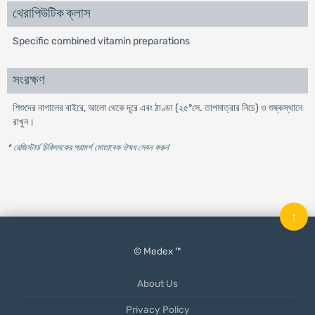
থেরাপিউটিক ক্লাস
Specific combined vitamin preparations
সংরক্ষণ
শিশুদের নাগালের বাইরে, আলো থেকে দূরে এবং ঠাণ্ডা (২৫°সে. তাপমাত্রার নিচে) ও শুষ্কস্থানে
রাখুন।
* রেজিস্টার্ড চিকিৎসকের পরামর্শ মোতাবেক ঔষধ সেবন করুন
'
↑
© Medex ™
About Us
Privacy Policy