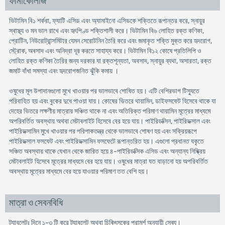
ফার্মাকোলজি
ভিটামিন বি১ শর্করা, ফ্যাটি এসিড এবং অ্যামাইনো এসিডকে শক্তিতে রূপান্তর করে, স্নায়ুর
স্বাস্থ্য ও মন ভাল রাখে এবং হৃৎপিণ্ড শক্তিশালী করে। ভিটামিন বি৬ লোহিত রক্ত কণিকা,
প্রোটিন, নিউরোট্রান্সমিটার যেমন সেরোটনিন তৈরি করে এবং জমাকৃত শক্তি মুক্ত করে হৃদরোগ,
স্ট্রোক, অবসাদ এবং অনিদ্রা দূর করতে সাহায্য করে। ভিটামিন বি১২ কোষে প্রতিলিপি ও
লোহিত রক্ত কণিকা তৈরির জন্য দরকার যা রক্তশূন্যতা, অবসাদ, স্নায়ুর ব্যথা, অসারতা, রক্ত
জমাট বাঁধা সমস্যা এবং হৃদরোগজনিত ঝুঁকি কমায় ।
ওষুধের মূল উপাদানগুলো মুখে খাওয়ার পর ভালভাবে শোষিত হয়। এটি বেশিরভাগ টিস্যুতে
পরিবাহিত হয় এবং বুকের দুধে পাওয়া যায়। কোষের ভিতরে থায়ামিন, ডাইফসফেট হিসেবে থাকে যা
দেহের ভিতরে লক্ষণীয় মাত্রায় সঞ্চিত থাকে না এবং অতিরিক্ত পরিমাণ থায়ামিন মূত্রের মাধ্যমে
অপরিবর্তিত অবস্থায় অথবা মেটাবলাইট হিসেবে বের হয়ে যায়। পাইরিডক্সিন, পাইরিডক্সাল এবং
পাইরিডক্সামিন মুখে খাওয়ার পর পরিপাকতন্ত্র থেকে ভালভাবে শোষণ হয় এবং সক্রিয়রূপে
পাইরিডক্সাল ফসফেট এবং পাইরিডক্সামিন ফসফেটে রূপান্তরিত হয়। এগুলো প্রধানত যকৃতে
সঞ্চিত অবস্থায় থাকে যেখান থেকে জারিত হয়ে ৪-পাইরিডক্সিক এসিড এবং অন্যান্য নিষ্ক্রিয়
মেটাবলাইট হিসেবে মূত্রের মাধ্যমে বের হয়ে যায়। ওষুধের মাত্রা যত বাড়ানো হয় অপরিবর্তিত
অবস্থায় মূত্রের মাধ্যমে বের হয়ে যাওয়ার পরিমাণ তত বেশি হয়।
মাত্রা ও সেবনবিধি
ট্যাবলেটঃ দিনে ১-৩ টি করে ট্যাবলেট অথবা চিকিৎসকের পরামর্শ অনুযায়ী সেব্য।