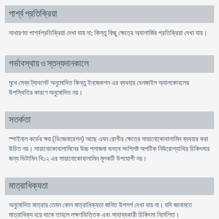
পার্শ্ব প্রতিক্রিয়া
সাধারণত পার্শ্বপ্রতিক্রিয়া দেখা যায় না; কিন্তু কিছু ক্ষেত্রে অ্যালার্জির প্রতিক্রিয়া দেখা যায়।
গর্ভাবস্থায় ও স্তন্যদানকালে
মুখে সেব্য ট্যাবলেট অনুমোদিত কিন্তু ইনজেকশন এর ব্যবহার বেনজাইল অ্যালকোহলের
উপস্থিতির কারণে অনুমোদিত নয়।
সতর্কতা
স্পাইনাল কর্ডের ক্ষয় (ডিজেনারেশন) আছে এমন রোগীর ক্ষেত্রে সায়ানোকোবালামিন ব্যবহার করা
উচিত নয়। সায়ানোকোবালামিনের উচ্চ প্লাজমা ঘনত্ব সংশ্লিষ্ট অপটিক নিউরোপ্যাথির চিকিৎসার
জন্য ভিটামিন বি১২ এর সায়ানোকোবালামিন মূলকটি উপযোগী নয়।
মাত্রাধিক্যতা
অনুমোদিত মাত্রায় তেমন কোন মাত্রাধিক্যতা জনিত উপসর্গ দেখা যায় না। যদি জানামতে
মাত্রাধিক্য হয়ে থাকে তাহলে লক্ষণভিত্তিক এবং সাহায্যকারী চিকিৎসা নির্দেশিত।