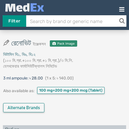
Filter
রেনোভিট
ইঞ্জেকসন
Pack Image
ভিটামিন বি১, বি৬, বি১২
(১০০ মি.গ্রা.+১০০ মি.গ্রা.+১ মি.গ্রা.)/৩ মি.লি.
হেলথকেয়ার ফার্মাসিউটিক্যালস লিমিটেড
3 ml ampoule:
৳ 28.00
(1 x 5: ৳ 140.00)
100 mg+200 mg+200 mcg
(Tablet)
Also available as:
Alternate Brands