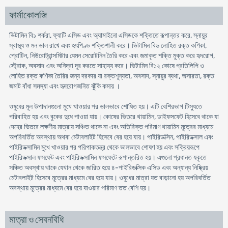
ফার্মাকোলজি
ভিটামিন বি১ শর্করা, ফ্যাটি এসিড এবং অ্যামাইনো এসিডকে শক্তিতে রূপান্তর করে, স্নায়ুর
স্বাস্থ্য ও মন ভাল রাখে এবং হৃৎপিণ্ড শক্তিশালী করে। ভিটামিন বি৬ লোহিত রক্ত কণিকা,
প্রোটিন, নিউরোট্রান্সমিটার যেমন সেরোটনিন তৈরি করে এবং জমাকৃত শক্তি মুক্ত করে হৃদরোগ,
স্ট্রোক, অবসাদ এবং অনিদ্রা দূর করতে সাহায্য করে। ভিটামিন বি১২ কোষে প্রতিলিপি ও
লোহিত রক্ত কণিকা তৈরির জন্য দরকার যা রক্তশূন্যতা, অবসাদ, স্নায়ুর ব্যথা, অসারতা, রক্ত
জমাট বাঁধা সমস্যা এবং হৃদরোগজনিত ঝুঁকি কমায় ।
ওষুধের মূল উপাদানগুলো মুখে খাওয়ার পর ভালভাবে শোষিত হয়। এটি বেশিরভাগ টিস্যুতে
পরিবাহিত হয় এবং বুকের দুধে পাওয়া যায়। কোষের ভিতরে থায়ামিন, ডাইফসফেট হিসেবে থাকে যা
দেহের ভিতরে লক্ষণীয় মাত্রায় সঞ্চিত থাকে না এবং অতিরিক্ত পরিমাণ থায়ামিন মূত্রের মাধ্যমে
অপরিবর্তিত অবস্থায় অথবা মেটাবলাইট হিসেবে বের হয়ে যায়। পাইরিডক্সিন, পাইরিডক্সাল এবং
পাইরিডক্সামিন মুখে খাওয়ার পর পরিপাকতন্ত্র থেকে ভালভাবে শোষণ হয় এবং সক্রিয়রূপে
পাইরিডক্সাল ফসফেট এবং পাইরিডক্সামিন ফসফেটে রূপান্তরিত হয়। এগুলো প্রধানত যকৃতে
সঞ্চিত অবস্থায় থাকে যেখান থেকে জারিত হয়ে ৪-পাইরিডক্সিক এসিড এবং অন্যান্য নিষ্ক্রিয়
মেটাবলাইট হিসেবে মূত্রের মাধ্যমে বের হয়ে যায়। ওষুধের মাত্রা যত বাড়ানো হয় অপরিবর্তিত
অবস্থায় মূত্রের মাধ্যমে বের হয়ে যাওয়ার পরিমাণ তত বেশি হয়।
মাত্রা ও সেবনবিধি