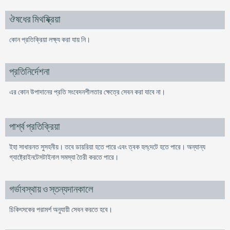
ঔষধের মিথষ্ক্রিয়া
কোন প্রতিক্রিয়া লক্ষ্য করা যায় নি।
প্রতিনির্দেশনা
এর কোন উপাদানের প্রতি সংবেদনশীলতার ক্ষেত্রে সেবন করা যাবে না।
পার্শ্ব প্রতিক্রিয়া
ইহা সাধারনত সুসহনীয়। তবে ডায়রিয়া হতে পারে এবং ত্বক হল্‌দেটে হতে পারে। অন্যান্য
গ্যাষ্ট্রোইনটেসটাইনাল সমস্যা তৈরী করতে পারে।
গর্ভাবস্থায় ও স্তন্যদানকালে
চিকিৎসকের পরামর্শ অনুযায়ী সেবন করতে হবে।